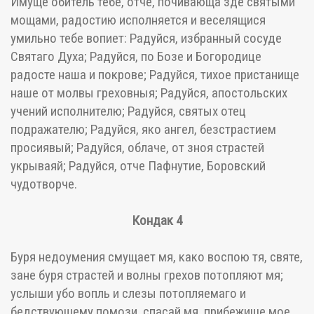
Имуще обитель тебе, отче, почивающа зде святыми
мощами, радостию исполняется и веселящися
умильно тебе вопиет: Радуйся, избранный сосуде
Святаго Духа; Радуйся, по Бозе и Богородице
радосте наша и покрове; Радуйся, тихое пристанище
наше от молвы греховныя; Радуйся, апостольских
учений исполнителю; Радуйся, святых отец
подражателю; Радуйся, яко ангел, безстрастием
просиявый; Радуйся, облаче, от зноя страстей
укрываяй; Радуйся, отче Пафнутие, Боровский
чудотворче.
Кондак 4
Буря недоумения смущает мя, како воспою тя, святе,
зане буря страстей и волны грехов потопляют мя;
услыши убо вопль и слезы потопляемаго и
бедствующему помози, спасай мя, прибежище мое,