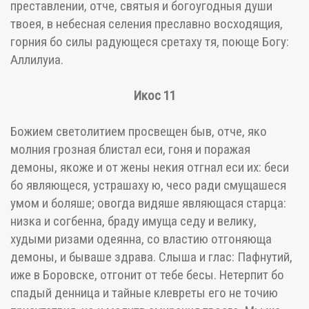
преставлении, отче, святыя и богоугодныя души
твоея, в небесная селения преславно восходящия,
горния бо силы радующеся сретаху тя, поюще Богу:
Аллилуиа.
Икос 11
Божием светолитием просвещен быв, отче, яко
молния грозная блистал еси, гоня и поражая
демоны, якоже и от жены некия отгнал еси их: беси
бо являющеся, устрашаху ю, чесо ради смущашеся
умом и боляше; овогда видяше являющася старца:
низка и согбенна, браду имуща седу и велику,
худыми ризами одеянна, со властию отгоняюща
демоны, и бываше здрава. Слыша и глас: Пафнутий,
иже в Боровске, отгонит от тебе бесы. Нетерпит бо
спадый денница и тайные клевреты его не точию