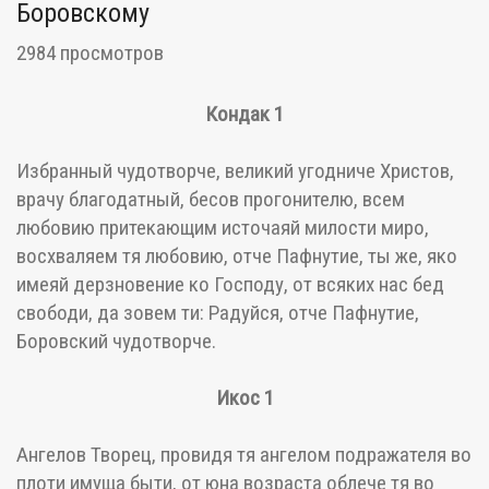
Боровскому
2984 просмотров
Кондак 1
Избранный чудотворче, великий угодниче Христов,
врачу благодатный, бесов прогонителю, всем
любовию притекающим источаяй милости миро,
восхваляем тя любовию, отче Пафнутие, ты же, яко
имеяй дерзновение ко Господу, от всяких нас бед
свободи, да зовем ти: Радуйся, отче Пафнутие,
Боровский чудотворче.
Икос 1
Ангелов Творец, провидя тя ангелом подражателя во
плоти имуща быти, от юна возраста облече тя во