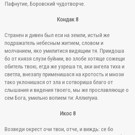
Пафнутие, Боровский чудотворче.
Кондак 8
Странен и дивен был еси на земли, истый же
подражатель небесным житием, словом и
молчанием, яко умилитися видящим тя. Приидоша
бо от князя слузи буйнии, во злобе хотяще сожещи
обитель твою, егда же узреша тя, аки ангела тиха и
светла, внезапу применишася на кротость и мнози
тако уклонишася от зла и сотвориша благо от
слышания и видения твоего, мы же прославляюще о
сем Бога, умильно вопием ти: Аллилуиа.
Икос 8
Возведи окрест очи твои, отче, и виждь: се бо