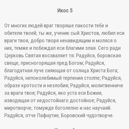
Икос 5
От многих людей враг творяше пакости тебе и
обители твоей, ты же, ученик сый Христов, любил еси
враги твоя, добро творя ненавидящим и моляся о
них, темже и побеждал еси благими злая. Сего ради
Церковь Святая восхваляет тя: Радуйся, боровская
свеще, присногорящая пред Богом; Радуйся,
благодатная луче сияющая от солнца Христа Бога;
Радуйся, непоколебимый терпения столпе; Радуйся,
образе кротости и незлобия; Радуйся, молитвенниче
за враги твоя; Радуйся, яко уста еси Божия,
изводящая от недостойнаго достойное; Радуйся,
миротворче, томужде боголепно и нас научаяй.
Радуйся, отче Пафнутие, Боровский чудотворче.