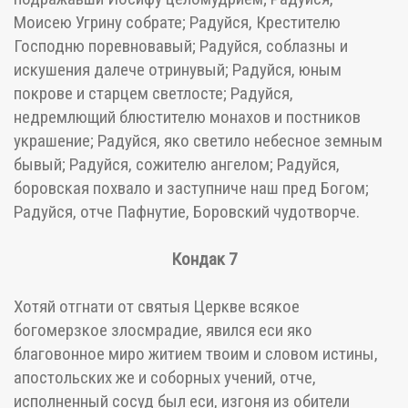
Моисею Угрину собрате; Радуйся, Крестителю
Господню поревновавый; Радуйся, соблазны и
искушения далече отринувый; Радуйся, юным
покрове и старцем светлосте; Радуйся,
недремлющий блюстителю монахов и постников
украшение; Радуйся, яко светило небесное земным
бывый; Радуйся, сожителю ангелом; Радуйся,
боровская похвало и заступниче наш пред Богом;
Радуйся, отче Пафнутие, Боровский чудотворче.
Кондак 7
Хотяй отгнати от святыя Церкве всякое
богомерзкое злосмрадие, явился еси яко
благовонное миро житием твоим и словом истины,
апостольских же и соборных учений, отче,
исполненный сосуд был еси, изгоня из обители