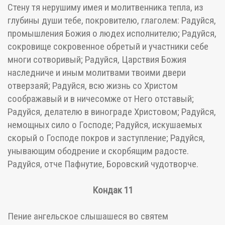
Стену тя нерушиму имея и молитвенника тепла, из
глубины души тебе, покровителю, глаголем: Радуйся,
промышления Божия о людех исполнителю; Радуйся,
сокровище сокровенное обретый и участники себе
многи сотворивый; Радуйся, Царствия Божия
наследниче и иным молитвами твоими двери
отверзаяй; Радуйся, всю жизнь со Христом
соображавый и в ничесомже от Него отставый;
Радуйся, делателю в винограде Христовом; Радуйся,
немощных сило о Господе; Радуйся, искушаемых
скорый о Господе покров и заступление; Радуйся,
унывающим ободрение и скорбящим радосте.
Радуйся, отче Пафнутие, Боровский чудотворче.
Кондак 11
Пение ангельское слышашеся во святем