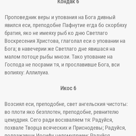
Кондак 6
Проповедник веры и упования на Бога дивный
явился еси, преподобне Пафнутие егда бо скорбяху
братия, яко не имеяху рыб ко дню Светлаго
Воскресения Христова, глаголал еси о уповании на
Бога; в навечерии же Светлаго дне явишася на
малом потоце рыбы мнози. Тако упование на
Господа не посрами тя, и прославивше Бога, вси
вопияху: Аллилуиа.
Икос 6
Возсиял еси, преподобне, свет ангельския чистоты:
во плоти яко безплотен, преподобне, ревнителю
цемудрия. Сего ради восхваляем тя: Радуйся,
похвале Творца всяческих и Приснодевы; Радуйся,
подражавши Иосифу целомудрием; Радуйся,