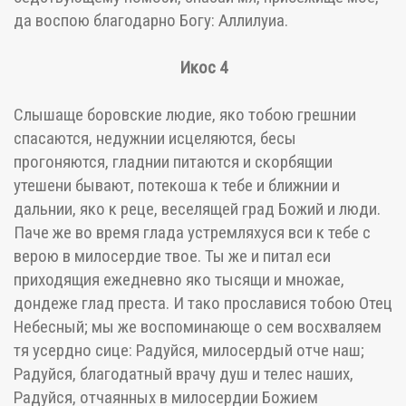
да воспою благодарно Богу: Аллилуиа.
Икос 4
Слышаще боровские людие, яко тобою грешнии
спасаются, недужнии исцеляются, бесы
прогоняются, гладнии питаются и скорбящии
утешени бывают, потекоша к тебе и ближнии и
дальнии, яко к реце, веселящей град Божий и люди.
Паче же во время глада устремляхуся вси к тебе с
верою в милосердие твое. Ты же и питал еси
приходящия ежедневно яко тысящи и множае,
дондеже глад преста. И тако прославися тобою Отец
Небесный; мы же воспоминающе о сем восхваляем
тя усердно сице: Радуйся, милосердый отче наш;
Радуйся, благодатный врачу душ и телес наших,
Радуйся, отчаянных в милосердии Божием