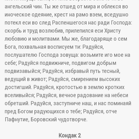
ангельский чин. Ты же отшед от мира и облекся во
иноческое одеяние, крест на рамо взем, вседушно
потекл еси во след Распеншегося нас ради Господа:
скорбь и труд возлюбив, прилепился еси Христу
любовию и молитвами. Мы же, благодаряще о сем
Бога, похвальная восписуем ти: Радуйся,
послушателю Господа зовуща: возьмите иго мое на
себе; Радуйся подвижниче, подвигом добрым
подвизавыйся; Радуйся, избравый путь тесный,
ведущий в живот; Радуйся, смирением высоких
достигший. Радуйся, кротостью в землю кротких
вселивыйся; Радуйся, вечное радование на небеси
обретший. Радуйся, заступниче наш, и нас поминаяй
пред Богом радующихся о тебе; Радуйся, отче
Пафнутие, Боровский чудотворче.
Кондак 2