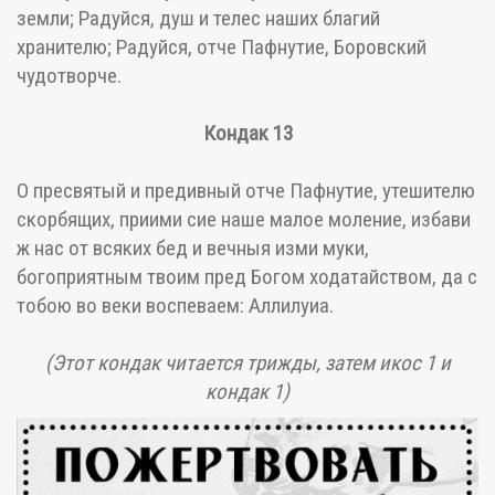
земли; Радуйся, душ и телес наших благий
хранителю; Радуйся, отче Пафнутие, Боровский
чудотворче.
Кондак 13
О пресвятый и предивный отче Пафнутие, утешителю
скорбящих, приими сие наше малое моление, избави
ж нас от всяких бед и вечныя изми муки,
богоприятным твоим пред Богом ходатайством, да с
тобою во веки воспеваем: Аллилуиа.
(Этот кондак читается трижды, затем икос 1 и
кондак 1)