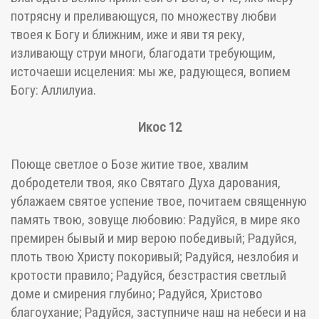
потрясну и преливающуся, по множеству любви
твоея к Богу и ближним, иже и яви тя реку,
изливающу струи многи, благодати требующим,
источаеши исцеления: мы же, радующеся, вопием
Богу: Аллилуиа.
Икос 12
Поюще светлое о Бозе житие твое, хвалим
добродетели твоя, яко Святаго Духа дарования,
ублажаем святое успение твое, почитаем священную
память твою, зовуще любовию: Радуйся, в мире яко
премирен бывый и мир верою победивый; Радуйся,
плоть твою Христу покоривый; Радуйся, незлобия и
кротости правило; Радуйся, безстрастия светлый
доме и смирения глубино; Радуйся, Христово
благоухание; Радуйся, заступниче наш на небеси и на