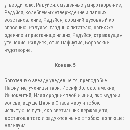
утвердителю; Радуйся, смущенных умиротворе-ние;
Радуйся, колеблемых утверждение и падших
возстановление; Радуйся, кормчий духовный ко
спасению; Радуйся, гладных питателю, нагих же
одеяние и пристанище нищих; Радуйся, страждущим
утешение; Радуйся, отче Пафнутие, Боровский
чудотворче.
Кондак 5
Боготечную звезду уведевше тя, преподобне
Пафнутие, ученицы твои: Иосиф Волоколамский,
Иннокентий, Илия сродник твой и инии, яко мудрии
волсви, ищуще Царя и Спаса миру и тобою
испытующе путь, яко светильник держаще тя,
достигоша того и радуются ныне с тобою, вопиюще:
Аллилуиа.