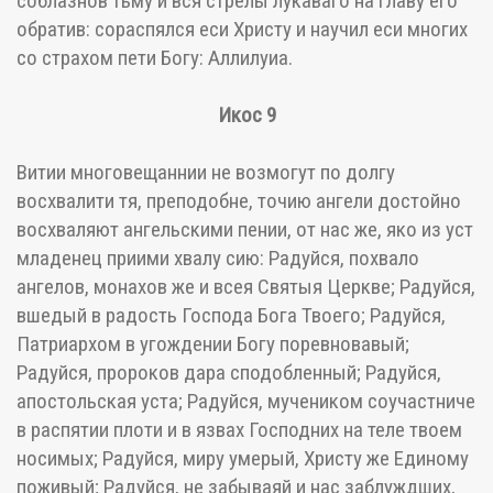
соблазнов тьму и вся стрелы лукаваго на главу его
обратив: сораспялся еси Христу и научил еси многих
со страхом пети Богу: Аллилуиа.
Икос 9
Витии многовещаннии не возмогут по долгу
восхвалити тя, преподобне, точию ангели достойно
восхваляют ангельскими пении, от нас же, яко из уст
младенец приими хвалу сию: Радуйся, похвало
ангелов, монахов же и всея Святыя Церкве; Радуйся,
вшедый в радость Господа Бога Твоего; Радуйся,
Патриархом в угождении Богу поревновавый;
Радуйся, пророков дара сподобленный; Радуйся,
апостольская уста; Радуйся, мучеником соучастниче
в распятии плоти и в язвах Господних на теле твоем
носимых; Радуйся, миру умерый, Христу же Единому
поживый; Радуйся, не забываяй и нас заблуждших,