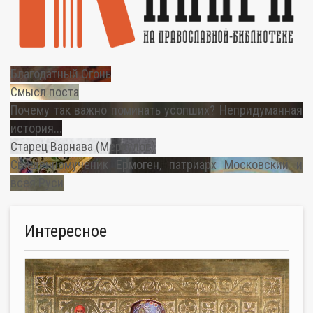
Благодатный Огонь
Смысл поста
Почему так важно поминать усопших? Непридуманная
история...
Старец Варнава (Меркулов)
Священномученик Ермоген, патриарх Московский и
всея Руси
Интересное