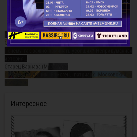
Благодатный Огонь
Смысл поста
Почему так важно поминать усопших? Непридуманная
история...
Старец Варнава (Меркулов)
Священномученик Ермоген, патриарх Московский и
всея Руси
Интересное