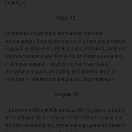
Аллилуиа.
Икос 12
Воспеваем исцеления, воспеваем наипаче
воскрешение Анастасия отрока и воспевающе поем:
Радуйся, мертвых воскрешающая; Радуйся, умершая
сердца оживляющая; Радуйся, от смерти и вечнаго
огня изымающая. Радуйся, посмертное наше
упование и защито. Радуйся, Избавительнице, от
горя бед и гибели спасающая нас бедствующих.
Кондак 13
О Всепетая и Вселюбимая наша Мати, умилосердися
ныне и помилуй, в лютых и безысходных сущих нас
скорбех избавляющи, научи нас сердечно воспевати