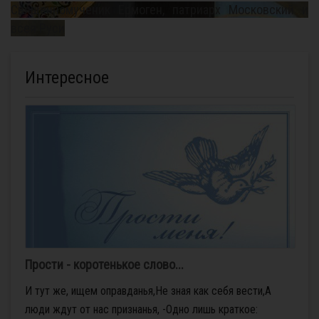
Священномученик Ермоген, патриарх Московский и
всея Руси
Интересное
Прости - коротенькое слово...
И тут же, ищем оправданья,Не зная как себя вести,А
люди ждут от нас признанья, -Одно лишь краткое: