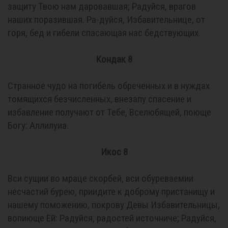
защиту Твою нам даровавшая; Радуйся, врагов
наших поразившая. Ра-дуйся, Избавительнице, от
горя, бед и гибели спасающая нас бедствующих.
Кондак 8
Странное чудо на погибель обреченных и в нуждах
томящихся безчисленных, внезапу спасение и
избавление получают от Тебе, Вселюбящей, поюще
Богу: Аллилуиа.
Икос 8
Вси сущии во мраце скорбей, вси обуреваемии
несчастий бурею, приидите к доброму пристанищу и
нашему поможению, покрову Девы Избавительницы,
вопиюще Ей: Радуйся, радостей источниче; Радуйся,