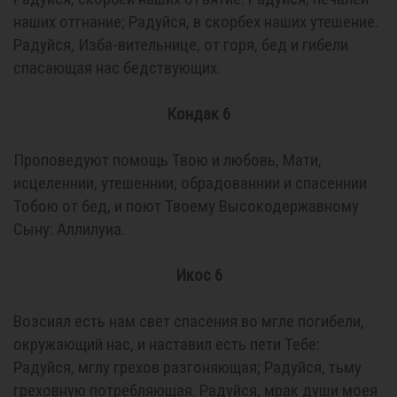
наших отгнание; Радуйся, в скорбех наших утешение.
Радуйся, Изба-вительнице, от горя, бед и гибели
спасающая нас бедствующих.
Кондак 6
Проповедуют помощь Твою и любовь, Мати,
исцеленнии, утешеннии, обрадованнии и спасеннии
Тобою от бед, и поют Твоему Высокодержавному
Сыну: Аллилуиа.
Икос 6
Возсиял есть нам свет спасения во мгле погибели,
окружающий нас, и наставил есть пети Тебе:
Радуйся, мглу грехов разгоняющая; Радуйся, тьму
греховную потребляющая. Радуйся, мрак души моея