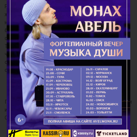
Радуйся, Наставнице наша, Святую гору Афонскую в
жребий Себе избравшая; Радуйся, Избавительнице
наша, Твоим благословением Новый Афон
благословившая. Радуйся, веселие наше, знамение
союза неразрывнаго уделов Своих земных иконою
Твоею явившая; Радуйся, вечная радосте наша,
чудесным попечением к юной Ново-Афонской
обители благоволившая. Радуйся, Избавительнице,
от горя, бед и гибели спасающая нас бедствующих.
Кондак 11
Пение непрестанное приносят Ти Тобою избавленнии
и Тобою паки радость обретшие, и Божественному
Сыну Твоему поют радостно: Аллилуиа.
Икос 11