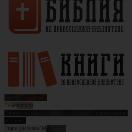
Благодатный Огонь
Смысл поста
Почему так важно поминать усопших? Непридуманная
история...
Старец Варнава (Меркулов)