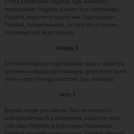
от бед избавление; Радуйся, бурь житейских
прекращение. Радуйся, уныния Прогонительнице;
Радуйся, радости по скорби нам Подательнице.
Радуйся, Избавительнице, от горя, бед и гибели
спасающая нас бедствующих.
Кондак 5
Боготечней звезде подобящаяся, мрак и темноту в
греховных сердцах разгоняющей, да во свете Твоея
любве узрят Господа и воспоют Ему: Аллилуиа.
Икос 5
Видеша людие российстии Твое нечаянное от
многоразличных бед избавление, радостно поют
Тебе сице: Радуйся, в бедах наша Помощнице;
Радуйся, скорбей наших отъятие. Радуйся, печалей