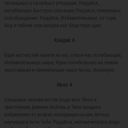
печальных и скорбных утешение. Радуйся,
погибающих быстрое спасение; Радуйся, плененных
освобождение. Радуйся, Избавительнице, от горя,
бед и гибели спасающая нас бедствую-щих.
Кондак 4
Буря несчастий налете на ны, спаси нас погибающих,
Избавительнице наша, бурю погибельную на земли
укротившая и приемлющая нашу песнь: Аллилуиа.
Икос 4
Слышаша человечестии роди всю Твою к
христианам дивную любовь и Твое мощное
избавление от всяких находящих на них лютых,
научишася пети Тебе: Радуйся, человеческаго рода