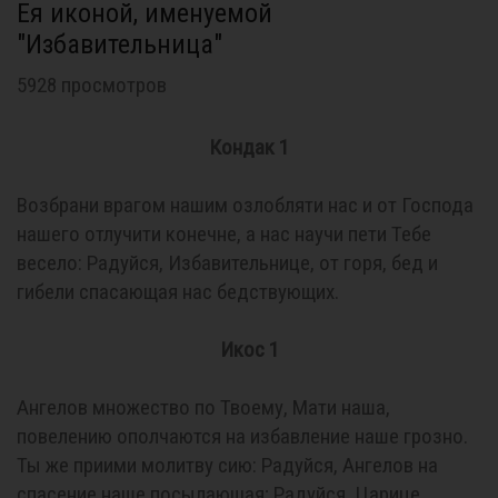
Ея иконой, именуемой
"Избавительница"
5928 просмотров
Кондак 1
Возбрани врагом нашим озлобляти нас и от Господа
нашего отлучити конечне, а нас научи пети Тебе
весело: Радуйся, Избавительнице, от горя, бед и
гибели спасающая нас бедствующих.
Икос 1
Ангелов множество по Твоему, Мати наша,
повелению ополчаются на избавление наше грозно.
Ты же приими молитву сию: Радуйся, Ангелов на
спасение наше посылающая; Радуйся, Царице