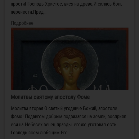
прости! Господь Христос, вися на древе,И силясь боль
перенести,Пред...
Подробнее
Молитвы святому апостолу Фоме
Молитва вторая О святый угодниче Божий, апостоле
Фомо! Подвигом добрым подвизався на земли, восприял
еси на Небесех венец правды, егоже уготовал есть
Господь всем любящим Его....