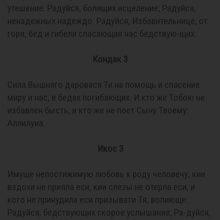
утешение. Радуйся, болящих исцеление; Радуйся,
ненадежных надеждо. Радуйся, Избавительнице, от
горя, бед и гибели спасающая нас бедствую-щих.
Кондак 3
Сила Вышняго даровася Ти на помощь и спасение
миру и нас, в бедах погибающих. И кто же Тобою не
избавлен бысть, и кто же не поет Сыну Твоему:
Аллилуиа.
Икос 3
Имуще непостижимую любовь к роду человечу, кии
вздохи не прияла еси, кии слезы не отерла еси, и
кого не принудила еси призывати Тя, вопиюще:
Радуйся, бедствующих скорое услышание; Ра-дуйся,