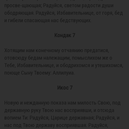
просве-щающая; Радуйся, светом радости души
ободряющая. Радуйся, Избавительнице, от горя, бед
и гибели спасающая нас бедствующих.
Кондак 7
Хотящим нам конечному отчаянию предатися,
отовсюду бедам належащим, помыслихом же о
Тебе, Избавительнице, и ободрихомся и утешихомся,
поюще Сыну Твоему: Аллилуиа.
Икос 7
Новую и нежданную показа нам милость Свою, под
державную руку Твою нас восприявши, и отсюда
вопием Ти: Радуйся, Царице державная; Радуйся, и
нас под Твою державу восприявшая. Радуйся,