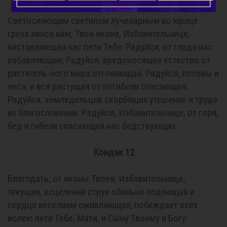
Светосияющим светилом лучезарным во мраце
греха явися нам, Твоя икона, Избавительнице,
наставляющая нас пети Тебе: Радуйся, от глада нас
избавляющая; Радуйся, вредоносящее естество от
раститель-ного мира отгоняющая. Радуйся, посевы и
леса, и вся растущая от погибели спасающая;
Радуйся, земледельцев скорбящих утешение и труда
их благословение. Радуйся, Избавительнице, от горя,
бед и гибели спасающая нас бедствующих.
Кондак 12
Благодать, от иконы Твоея, Избавительнице,
текущая, исцелений струи обильно подающая и
сердца веселием оживляющая, побеждает всех
волею пети Тебе, Мати, и Сыну Твоему и Богу: