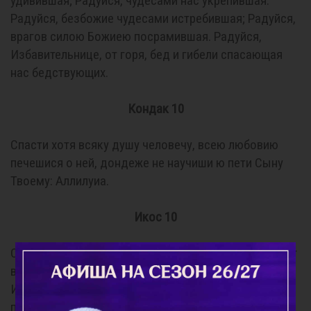
удивившая; Радуйся, чудесами нас укрепившая.
Радуйся, безбожие чудесами истребившая; Радуйся,
врагов силою Божиею посрамившая. Радуйся,
Избавительнице, от горя, бед и гибели спасающая
нас бедствующих.
Кондак 10
Спасти хотя всяку душу человечу, всею любовию
печешися о ней, дондеже не научиши ю пети Сыну
Твоему: Аллилуиа.
Икос 10
Стеною, мир христианский хранящей и всяку душу от
врагов ограждающей, явися икона Твоя,
Избавительнице, в мире православнем и чудесами
прославися. Тебе людем Божиим воспевающим: