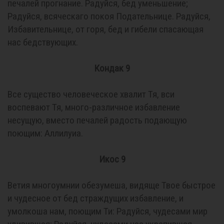
печалей прогнание. Радуйся, бед уменьшение;
Радуйся, всяческаго покоя Подательнице. Радуйся,
Избавительнице, от горя, бед и гибели спасающая
нас бедствующих.
Кондак 9
Все существо человеческое хвалит Тя, вси
воспевают Тя, много-различное избавление
несущую, вместо печалей радость подающую
поющим: Аллилуиа.
Икос 9
Ветия многоумнии обезумеша, видяще Твое быстрое
и чудесное от бед страждущих избавление, и
умолкоша нам, поющим Ти: Радуйся, чудесами мир