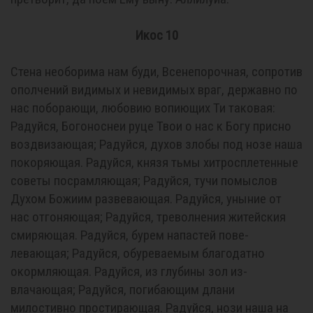
Икос 10
Стена необорима нам буди, Всенепорочная, сопротив
ополчений видимых и невидимых враг, державно по
нас поборающи, любовию вопиющих Ти таковая:
Радуйся, Богоноснеи руце Твои о нас к Богу присно
воздвизающая; Радуйся, духов злобы под нозе наша
покоряющая. Радуйся, князя тьмы хитросплетенные
советы посрамляющая; Радуйся, тучи помыслов
Духом Божиим развевающая. Радуйся, уныние от
нас отгоняющая; Радуйся, треволнения житейския
смиряющая. Радуйся, бурем напастей пове-
левающая; Радуйся, обуреваемым благодатно
окормляющая. Радуйся, из глубины зол из-
влачающая; Радуйся, погибающим длани
милостивно простирающая. Радуйся, нози наша на