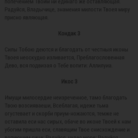
попечением Твоим ни единаго же оставляющая.
Радуйся, Владычице, знамения милости Твоея миру
присно являющая.
Кондак 3
Силы Тобою деются и благодать от честныя иконы
Твоея неоскудно изливается, Преблагословенная
Дево, вся подвизая о Тебе вопити: Аллилуиа.
Икос 3
Имущи милосердие неизреченное, тамо благодать
Твою возсияваеши, Всеблагая, идеже тьма
огустевает и скорби приум-ножаются, темже не
оставила еси нас сирых, обаче во иконе Твоей к нам
убогим пришла еси, славящим Твое снисхождение и
вопиющим сице: Радуйся, чудес море; Радуйся,