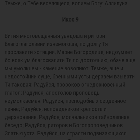
Темже, о Тебе веселящеся, вопием Богу: Аллилуиа.
Икос 9
Вития многовещанныя увядоша и ритори
благоглаголивии изнемогоша, по долгу Тя
прославити хотящии, Марие Богородице, недоумеет
бо всяк ум благохвалити Тя по достоянию, обаче аще
мы умолкнем - камение возопиют. Темже, аще и
недостойнии суще, бренными усты дерзаем взывати
Ти таковая: Радуйся, пророков огнедохновенный
глагол; Радуйся, апостолов проповедь
неумолкаемая. Радуйся, преподобных сердечное
пение; Радуйся, исповедников крепосте и
дерзновение. Радуйся, молчальников тайнолепная
беседо; Радуйся, риторов и Богопроповедников
Златыя уста. Радуйся, на страсти подвизающихся