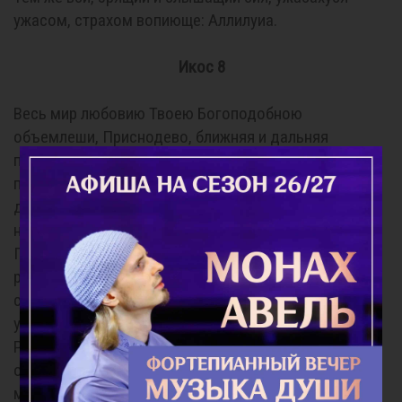
ужасом, страхом вопиюще: Аллилуиа.
Икос 8
Весь мир любовию Твоею Богоподобною
объемлеши, Приснодево, ближняя и дальняя
посещающи и всю поднебесную во иконе Твоей
приснопоклоняемей обтекающи. Тем же от восток
даже до запад шествие Твое бысть, да вси
невозбранно к той припадают, Тебе же
Первообразней припевают сицевая: Радуйся, всех
радостей Радосте; Радуйся, Чаше неупиваемая
сладости. Радуйся, нынешняго века скорбнаго
утешение; Радуйся, будущия жизни наслаждение.
Радуйся, веселящихся на небеси нас ради
оставляющая; Радуйся, к земли многоскорбней и
многобедствующей приникающая. Радуйся, со