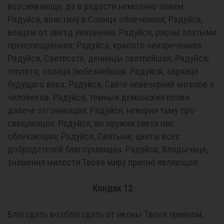
возсиявающи, да в радости немолчно зовем:
Радуйся, воистину в Солнце облеченная; Радуйся,
венцем от звезд увязенная. Радуйся, рясны златыми
преиспещренная; Радуйся, красото неизреченная.
Радуйся, Светлосте, денницы светлейшая; Радуйся,
теплото, солнца любезнейшая. Радуйся, зарнице
будущаго века; Радуйся, Свете невечерний ангелов и
человеков. Радуйся, темныя демонския полки
далече отгоняющая; Радуйся, неверия тьму про-
свещающая. Радуйся, во оружия света нас
облекающая; Радуйся, Святыне, цветы всех
добродетелей благоухающая. Радуйся, Владычице,
знамения милости Твоея миру присно являющая.
Кондак 12
Благодать возблагодать от иконы Твоея прияхом,