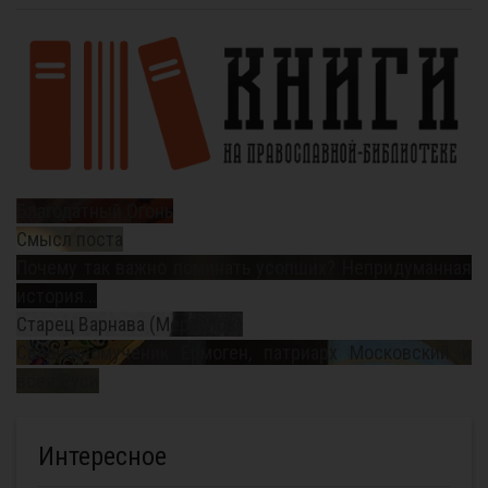
Благодатный Огонь
Смысл поста
Почему так важно поминать усопших? Непридуманная
история...
Старец Варнава (Меркулов)
Священномученик Ермоген, патриарх Московский и
всея Руси
Интересное