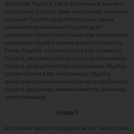
прозябший. Радуйся, Цвете благовонный, мир весь
облагоухаяй; Радуйся, крине непорочный, вселенную
украшаяй. Радуйся, лозо благоплодная, вином
умиления всех напоившая; Радуйся, розго
освященная, плоды сладостными род человеческий
напитавшая. Радуйся, кореню домостроительства
Божия; Радуйся, спасения нашего верх и главизно.
Радуйся, злыя наши страсти из корене посекающая;
Радуйся, добродетелей сад насаждающая. Радуйся,
добрые обычаи в нас вкореняющая; Радуйся,
причастники райския жизни быти нас сподобляющая.
Радуйся, Владычице, знамения милости Твоея миру
присно являющая.
Кондак 5
Боготочней звезде подобящеся, икона Твоя честная,