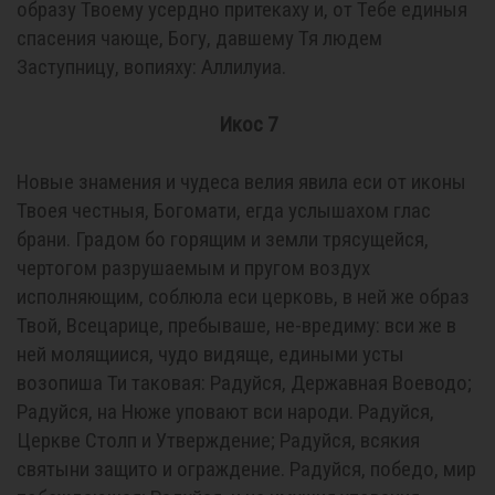
образу Твоему усердно притекаху и, от Тебе единыя
спасения чающе, Богу, давшему Тя людем
Заступницу, вопияху: Аллилуиа.
Икос 7
Новые знамения и чудеса велия явила еси от иконы
Твоея честныя, Богомати, егда услышахом глас
брани. Градом бо горящим и земли трясущейся,
чертогом разрушаемым и пругом воздух
исполняющим, соблюла еси церковь, в ней же образ
Твой, Всецарице, пребываше, не-вредиму: вси же в
ней молящиися, чудо видяще, едиными усты
возопиша Ти таковая: Радуйся, Державная Воеводо;
Радуйся, на Нюже уповают вси народи. Радуйся,
Церкве Столп и Утверждение; Радуйся, всякия
святыни защито и ограждение. Радуйся, победо, мир