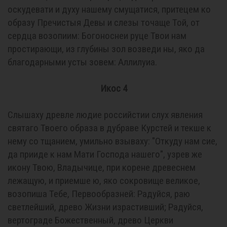
оскудевати и духу нашему смущатися, притецем ко
образу Пречистыя Девы и слезы точаще Той, от
сердца возопиим: Богоноснеи руце Твои нам
простирающи, из глубины зол возведи ны, яко да
благодарными усты зовем: Аллилуиа.
Икос 4
Слышаху древле людие российстии слух явления
святаго Твоего образа в дубраве Курстей и текше к
нему со тщанием, умильно взываху: "Откуду нам сие,
да прииде к нам Мати Господа нашего", узрев же
икону Твою, Владычице, при корене древеснем
лежащую, и приемше ю, яко сокровище великое,
возопиша Тебе, Первообразней: Радуйся, раю
светлейший, древо Жизни израстивший; Радуйся,
вертограде Божественный, древо Церкви