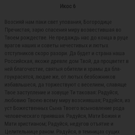
Икос 6
Возсияй нам паки свет упования, Богородице
Пречистая, зарю спасения миру возвестившая во
Твоем рождестве. Не предаждь нас до конца в руце
врагов наших и советы нечестивых и лютых
отступников скоро разори. Да будет и страна наша
Российская, якоже древле дом Твой, да процветет в
ней благочестие, святыя обители и храмы да бла-
гоукрасятся, людие же, от лютых безбожников
избавльшеся, да торжествуют с веселием, славяще
Твое заступление и зовуще Ти таковая: Радуйся,
любовию Твоею всему миру возсиявшая; Радуйся, из
уст Божественных Сына Твоего всыновление рода
человеческаго приявшая. Радуйся, Мати Божия и
Мати христианом; Радуйся, недугов отъятие и
Целительнице раном. Радуйся, в темницах сущих