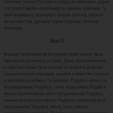
Госпоже, землю Русскую и грады ея обтекаше, царие
сей благоговейно поклоняхуся, царицы любовию ту
благоукрашаху, архиереи страхом сретаху, верных
же множества, духовно торжествующе, вопияху:
Аллилуиа.
Икос 5
Видяще безбожников безумный совет икону Твою,
Пречистая, разорити, от Тебе, Дево, посрамленный,
и обретше образ Твой святый, от всякаго действа
сокрушительна невредим, монаси и мирстии страхом
и любовию возопиша Ти сицевая: Радуйся, крепосте
несокрушимая; Радуйся, стено нерушимая. Радуйся,
лютых безбожников совет посрамившая; Радуйся,
чаяния врагов осуетившая. Радуйся, хулителей уста
заградившая; Радуйся, икону Твою святую