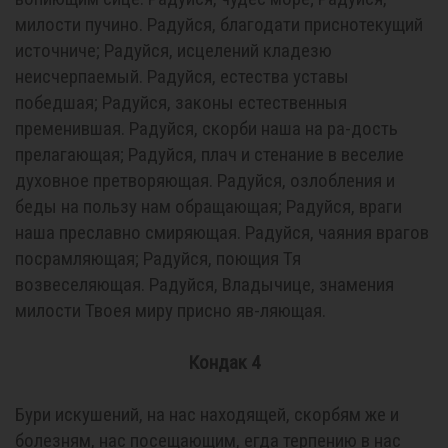
милости пучино. Радуйся, благодати приснотекущий
источниче; Радуйся, исцелений кладезю
неисчерпаемый. Радуйся, естества уставы
победшая; Радуйся, законы естественныя
пременившая. Радуйся, скорби наша на ра-дость
прелагающая; Радуйся, плач и стенание в веселие
духовное претворяющая. Радуйся, озлобления и
беды на пользу нам обращающая; Радуйся, враги
наша преславно смиряющая. Радуйся, чаяния врагов
посрамляющая; Радуйся, поющия Тя
возвеселяющая. Радуйся, Владычице, знамения
милости Твоея миру присно яв-ляющая.
Кондак 4
Бури искушений, на нас находящей, скорбям же и
болезням, нас посещающим, егда терпению в нас