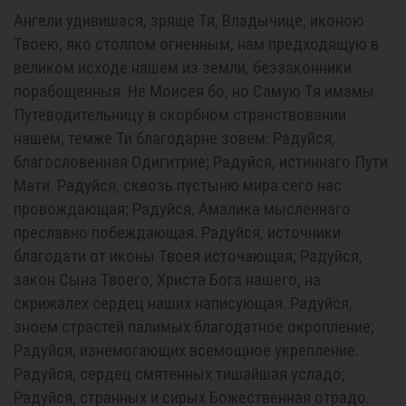
Ангели удивишася, зряще Тя, Владычице, иконою
Твоею, яко столпом огненным, нам предходящую в
великом исходе нашем из земли, беззаконники
порабощенныя. Не Моисея бо, но Самую Тя имамы
Путеводительницу в скорбном странствовании
нашем, темже Ти благодарне зовем: Радуйся,
благословенная Одигитрие; Радуйся, истиннаго Пути
Мати. Радуйся, сквозь пустыню мира сего нас
провождающая; Радуйся, Амалика мысленнаго
преславно побеждающая. Радуйся, источники
благодати от иконы Твоея источающая; Радуйся,
закон Сына Твоего, Христа Бога нашего, на
скрижалех сердец наших написующая. Радуйся,
зноем страстей палимых благодатное окропление;
Радуйся, изнемогающих всемощное укрепление.
Радуйся, сердец смятенных тишайшая усладо;
Радуйся, странных и сирых Божественная отрадо.