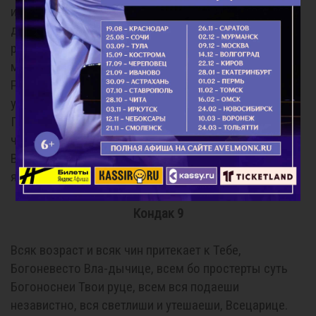
иконою Твоею благодатными стопы невидимо в
домы наша входящая; Радуйся, благословение и
радование тем приносящая. Радуйся, келлии
монашеския образом Твоим честным освящающая;
Радуйся, клети убогия паче палат царских тем
украшающая. Радуйся, храмы Божии Ликом Твоим
Пресвятым облистающая; Радуйся, в жилищах
чтущих Тя незримо пребывающая. Радуйся,
Владычице, знамения милости Твоея миру присно
являющая.
Кондак 9
Всяк возраст и всяк чин притекает к Тебе,
Богоневесто Вла-дычице, всем бо простерты суть
Богоноснеи Твои руце, всем вся подаеши
независтно, вся светлиши и утешаеши, Всецарице.