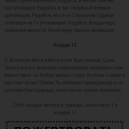
твари Превознесенная; Радуйся, в житии сем нас
заступающая. Радуйся, в час смертный верныя
сретающая; Радуйся, яко и на Страшном Судищи
спасаеши на Тя уповающия. Радуйся, Владычице,
знамения милости Твоея миру присно являющая.
Кондак 13
О, Всепетая Мати и Мати всем Христианом, Сына
Твоего и Бога любовию подражающи, вопиеши к нам
милостивно: не бойся, малое стадо, Аз есмь с нами и
никтоже на вы! Темже Ти любовию припадающе и со
слезами благодаряще, велегласно зовем: Аллилуиа.
(Этот кондак читается трижды, затем икос 1 и
кондак 1)