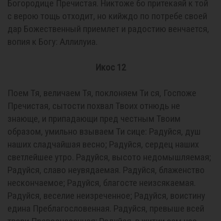
Богородице Пречистая. Никтоже бо притекаяй к той
с верою тощь отходит, но кийждо по потребе своей
дар Божественный приемлет и радостию венчается,
вопия к Богу: Аллилуиа.
Икос 12
Поем Тя, величаем Тя, поклоняем Ти ся, Госпоже
Пречистая, сытости похвал Твоих отнюдь не
знающе, и припадающи пред честным Твоим
образом, умильно взываем Ти сице: Радуйся, душ
наших сладчайшая весно; Радуйся, сердец наших
светлейшее утро. Радуйся, высото недомышляемая;
Радуйся, славо неувядаемая. Радуйся, блаженство
нескончаемое; Радуйся, благосте неизсякаемая.
Радуйся, веселие неизреченное; Радуйся, воистину
едина Преблагословенная. Радуйся, превыше всей