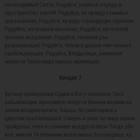
незаходимый Свете; Радуйся, узников отрадо и
пространство клетей. Радуйся, за правду гонимых
дерзновение; Радуйся, за веру страждущих тернение.
Радуйся, мучеников венчание; Радуйся, мучителей
грозное воздаяние. Радуйся, связнем узы
разрешающая; Радуйся, телом и душою пле-ненных
свобождающая. Радуйся, Владычице, знамения
милости Твоея миру присно являющая.
Кондак 7
Хотящу праведному Судии и Богу человеки, Того
забывающия, вразумити, попусти бранем велиим на
земли воздвигнутися. Языцы бо смятошася и
царства поколебашася. Смерть и ужас по лицу земли
пройдоша, плач и стенание воздух огласи. Тогда убо
вси, иже на Тя упование возложиша, Богородице, ко