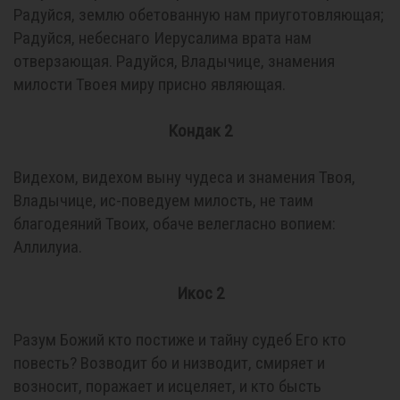
Радуйся, землю обетованную нам приуготовляющая;
Радуйся, небеснаго Иерусалима врата нам
отверзающая. Радуйся, Владычице, знамения
милости Твоея миру присно являющая.
Кондак 2
Видехом, видехом выну чудеса и знамения Твоя,
Владычице, ис-поведуем милость, не таим
благодеяний Твоих, обаче велегласно вопием:
Аллилуиа.
Икос 2
Разум Божий кто постиже и тайну судеб Его кто
повесть? Возводит бо и низводит, смиряет и
возносит, поражает и исцеляет, и кто бысть