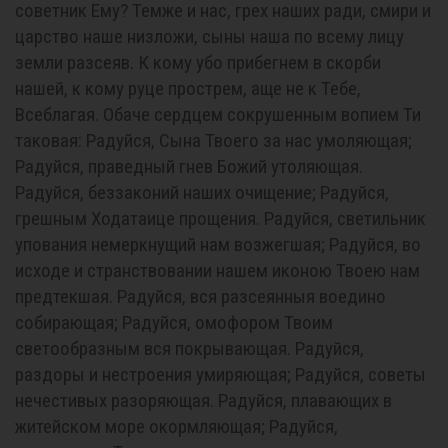
советник Ему? Темже и нас, грех наших ради, смири и
царство наше низложи, сыны наша по всему лицу
земли разсеяв. К кому убо прибегнем в скорби
нашей, к кому руце прострем, аще не к Тебе,
Всеблагая. Обаче сердцем сокрушенным вопием Ти
таковая: Радуйся, Сына Твоего за нас умоляющая;
Радуйся, праведный гнев Божий утоляющая.
Радуйся, беззаконий наших очищение; Радуйся,
грешным Ходатаице прощения. Радуйся, светильник
упования немеркнущий нам возжегшая; Радуйся, во
исходе и странствовании нашем иконою Твоею нам
предтекшая. Радуйся, вся разсеянныя воедино
собирающая; Радуйся, омофором Твоим
светообразным вся покрывающая. Радуйся,
раздоры и нестроения умиряющая; Радуйся, советы
нечестивых разоряющая. Радуйся, плавающих в
житейском море окормляющая; Радуйся,