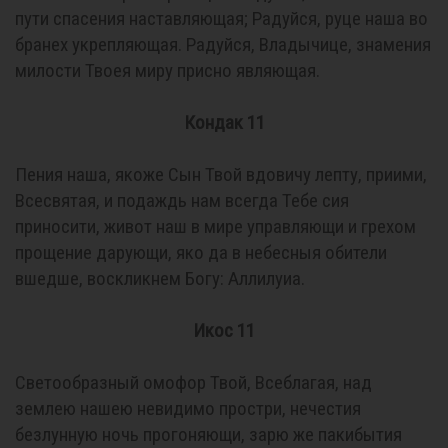
пути спасения наставляющая; Радуйся, руце наша во
бранех укрепляющая. Радуйся, Владычице, знамения
милости Твоея миру присно являющая.
Кондак 11
Пения наша, якоже Сын Твой вдовичу лепту, приими,
Всесвятая, и подаждь нам всегда Тебе сия
приносити, живот наш в мире управляющи и грехом
прощение дарующи, яко да в небесныя обители
вшедше, воскликнем Богу: Аллилуиа.
Икос 11
Светообразный омофор Твой, Всеблагая, над
землею нашею невидимо простри, нечестия
безлунную ночь прогоняющи, зарю же пакибытия