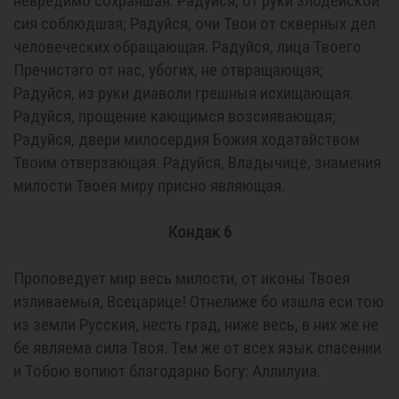
невредимо сохраншая. Радуйся, от руки злодейской
сия соблюдшая; Радуйся, очи Твои от скверных дел
человеческих обращающая. Радуйся, лица Твоего
Пречистаго от нас, убогих, не отвращающая;
Радуйся, из руки диаволи грешныя исхищающая.
Радуйся, прощение кающимся возсиявающая;
Радуйся, двери милосердия Божия ходатайством
Твоим отверзающая. Радуйся, Владычице, знамения
милости Твоея миру присно являющая.
Кондак 6
Проповедует мир весь милости, от иконы Твоея
изливаемыя, Всецарице! Отнелиже бо изшла еси тою
из земли Русския, несть град, ниже весь, в них же не
бе являема сила Твоя. Тем же от всех язык спасении
и Тобою вопиют благодарно Богу: Аллилуиа.