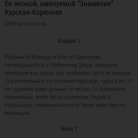
Ея иконой, именуемой "Знамение"
Курская-Коренная
3380 просмотров
Кондак 1
Взбранной Воеводе и благой Одигитрии,
путеводящей нас к Небесному Граду, приидите,
припадем вси, града зде пребываю-щего не имущии,
Тоя всесильнаго заступления просяще, чудеса же, от
лет древних даже доныне от иконы Ея бываемыя,
поминающе, велегласно возопиим: Радуйся,
Владычице, знамения милости Твоея миру присно
являющая.
Икос 1