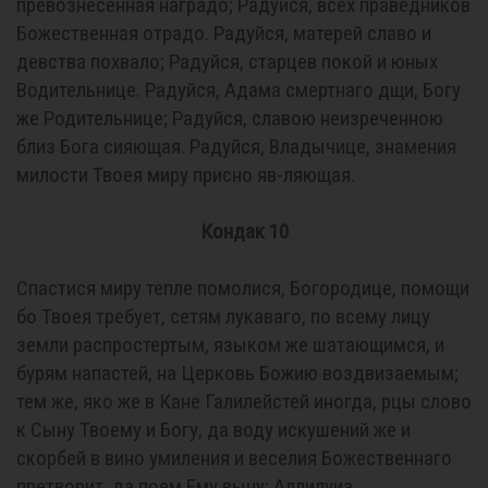
превознесенная наградо; Радуйся, всех праведников
Божественная отрадо. Радуйся, матерей славо и
девства похвало; Радуйся, старцев покой и юных
Водительнице. Радуйся, Адама смертнаго дщи, Богу
же Родительнице; Радуйся, славою неизреченною
близ Бога сияющая. Радуйся, Владычице, знамения
милости Твоея миру присно яв-ляющая.
Кондак 10
Спастися миру тепле помолися, Богородице, помощи
бо Твоея требует, сетям лукаваго, по всему лицу
земли распростертым, языком же шатающимся, и
бурям напастей, на Церковь Божию воздвизаемым;
тем же, яко же в Кане Галилейстей иногда, рцы слово
к Сыну Твоему и Богу, да воду искушений же и
скорбей в вино умиления и веселия Божественнаго
претворит, да поем Ему выну: Аллилуиа.