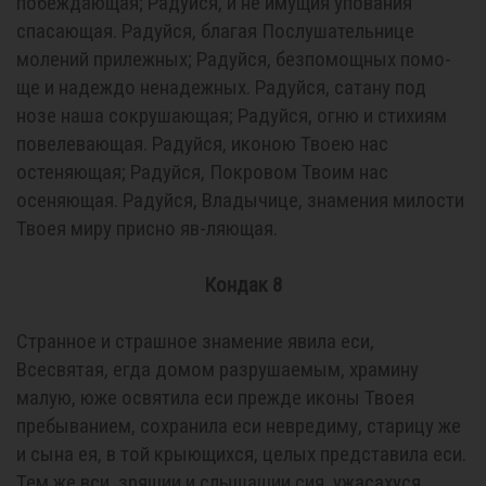
побеждающая; Радуйся, и не имущия упования
спасающая. Радуйся, благая Послушательнице
молений прилежных; Радуйся, безпомощных помо-
ще и надеждо ненадежных. Радуйся, сатану под
нозе наша сокрушающая; Радуйся, огню и стихиям
повелевающая. Радуйся, иконою Твоею нас
остеняющая; Радуйся, Покровом Твоим нас
осеняющая. Радуйся, Владычице, знамения милости
Твоея миру присно яв-ляющая.
Кондак 8
Странное и страшное знамение явила еси,
Всесвятая, егда домом разрушаемым, храмину
малую, юже освятила еси прежде иконы Твоея
пребыванием, сохранила еси невредиму, старицу же
и сына ея, в той крыющихся, целых представила еси.
Тем же вси, зрящии и слышащии сия, ужасахуся