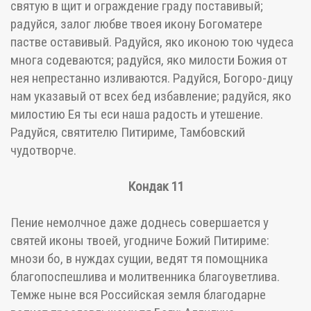
святую в щит и ограждение граду поставивый;
радуйся, залог любве твоея икону Богоматере
пастве оставивый. Радуйся, яко иконою тою чудеса
многа содеваются; радуйся, яко милости Божия от
нея непрестанно изливаются. Радуйся, Богоро-дицу
нам указавый от всех бед избавление; радуйся, яко
милостию Ея ты еси наша радость и утешение.
Радуйся, святителю Питириме, Тамбовский
чудотворче.
Кондак 11
Пение немолчное даже доднесь совершается у
святей иконы твоей, угодниче Божий Питириме:
мнози бо, в нуждах сущии, ведят тя помощника
благопоспешлива и молитвенника благоуветлива.
Темже ныне вся Российская земля благодарне