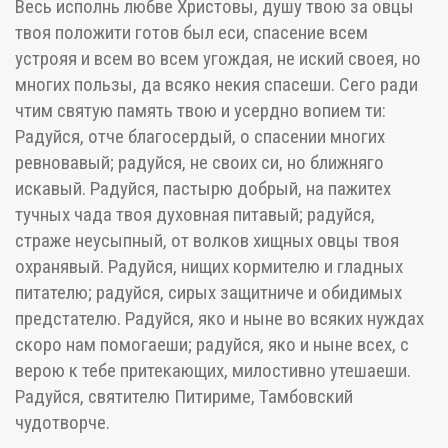
Весь исполнь любве Христовы, душу твою за овцы
твоя положити готов был еси, спасение всем
устрояя и всем во всем угождая, не иский своея, но
многих пользы, да всяко некия спасеши. Сего ради
чтим святую память твою и усердно вопием ти:
Радуйся, отче благосердый, о спасении многих
ревновавый; радуйся, не своих си, но ближняго
искавый. Радуйся, пастырю добрый, на пажитех
тучных чада твоя духовная питавый; радуйся,
страже неусыпный, от волков хищных овцы твоя
охранявый. Радуйся, нищих кормителю и гладных
питателю; радуйся, сирых защитниче и обидимых
предстателю. Радуйся, яко и ныне во всяких нуждах
скоро нам помогаеши; радуйся, яко и ныне всех, с
верою к тебе притекающих, милостивно утешаеши.
Радуйся, святителю Питириме, Тамбовский
чудотворче.