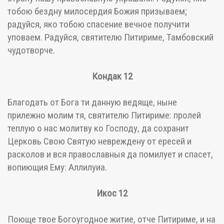
тобою бездну милосердия Божия призываем;
радуйся, яко тобою спасение вечное получити
уповаем. Радуйся, святителю Питириме, Тамбовский
чудотворче.
Кондак 12
Благодать от Бога ти данную ведяще, ныне
прилежно молим тя, святителю Питириме: пролей
теплую о нас молитву ко Господу, да сохранит
Церковь Свою Святую невреждену от ересей и
расколов и вся православныя да помилует и спасет,
вопиющия Ему: Аллилуиа.
Икос 12
Поюще твое Богоугодное житие, отче Питириме, и на