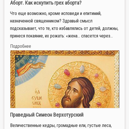
Аборт. Как искупить грех аборта?
Что еще возможно, кроме исповеди и епитимий,
назначенной священником? Здравый смысл
подсказывает, что те, кто избавлялись от детей, должны,
принеся покаяние, их рожать: «жена… спасется через...
Подробнее
Праведный Симеон Верхотурский
Ве­ли­че­ствен­ные кед­ры, гро­мад­ные ели, гу­стые ле­са,