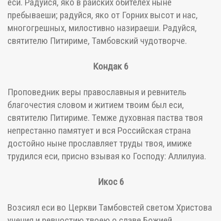
еси. Радуйся, яко в райских обителех ныне
пребываеши; радуйся, яко от Горних высот и нас,
многогрешных, милостивно назираеши. Радуйся,
святителю Питириме, Тамбовский чудотворче.
Кондак 6
Проповедник веры православныя и ревнитель
благочестия словом и житием твоим был еси,
святителю Питириме. Темже духовная паства твоя
непрестанно памятует и вся Российская страна
достойно ныне прославляет труды твоя, имиже
трудился еси, присно взывая ко Господу: Аллилуиа.
Икос 6
Возсиял еси во Церкви Тамбовстей светом Христова
учения и ревностию твоею о славе Божией,