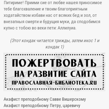
Питириме! Приими сие от любве нашея приносимое
тебе благохваление и твоим благоприятным
ходатайством избави нас от всяких бед и зол, от
внезапныя смерти и будущия муки, да сподобимся
купно с тобою во веки пети: Аллилуиа.
(Этот кондак читается трижды, затем икос 1 и
кондак 1)
Акафист преподобному Савве Вишерскому
Акафист преподобному Петру, царевичу