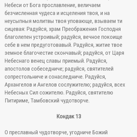
Небеси от Бога прославление, величаем
безчисленная чудеса и исцеления твоя, и на
неусыпныя молитвы твоя уповающе, взываем ти
сицевая: Радуйся, храм Преображения Господня
благолепен устроивый; радуйся, вечное покоище
себе в нем предуготовавый. Радуйся, житие твое
земное благочестие скончавый; радуйся, от Царя
Небеснаго венец славы приемый. Радуйся,
апостолов собеседниче; радуйся, святителей
сопрестольниче и сонаследниче. Радуйся,
Архангелов и Ангелов сослужителю; радуйся, всех
Небесных Сил сожителю. Радуйся, святителю
Питириме, Тамбовский чудотворче.
Кондак 13
О преславный чудотворче, угодниче Божий