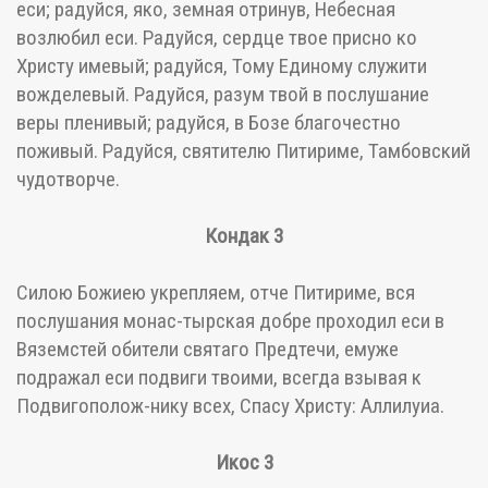
еси; радуйся, яко, земная отринув, Небесная
возлюбил еси. Радуйся, сердце твое присно ко
Христу имевый; радуйся, Тому Единому служити
вожделевый. Радуйся, разум твой в послушание
веры пленивый; радуйся, в Бозе благочестно
поживый. Радуйся, святителю Питириме, Тамбовский
чудотворче.
Кондак 3
Силою Божиею укрепляем, отче Питириме, вся
послушания монас-тырская добре проходил еси в
Вяземстей обители святаго Предтечи, емуже
подражал еси подвиги твоими, всегда взывая к
Подвигополож-нику всех, Спасу Христу: Аллилуиа.
Икос 3