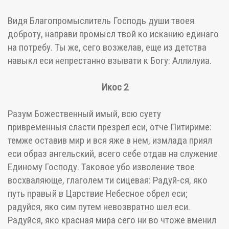
Видя Благопромыслитель Господь души твоея
доброту, направи промысл твой ко исканию единаго
на потребу. Ты же, сего возжелав, еще из детства
навыкл еси непрестанно взывати к Богу: Аллилуиа.
Икос 2
Разум Божественный имый, всю суету
привременныя сласти презрел еси, отче Питириме:
темже оставив мир и вся яже в нем, измлада приял
еси образ ангельский, всего себе отдав на служение
Единому Господу. Таковое убо изволение твое
восхваляюще, глаголем ти сицевая: Радуй-ся, яко
путь правый в Царствие Небесное обрел еси;
радуйся, яко сим путем невозвратно шел еси.
Радуйся, яко красная мира сего ни во чтоже вменил