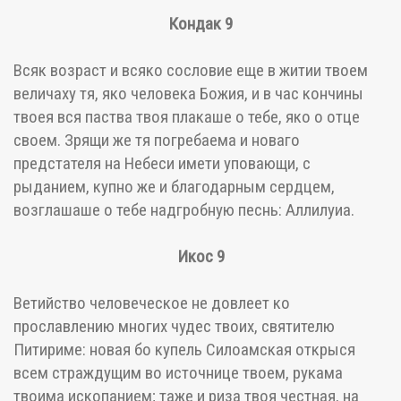
Кондак 9
Всяк возраст и всяко сословие еще в житии твоем
величаху тя, яко человека Божия, и в час кончины
твоея вся паства твоя плакаше о тебе, яко о отце
своем. Зрящи же тя погребаема и новаго
предстателя на Небеси имети уповающи, с
рыданием, купно же и благодарным сердцем,
возглашаше о тебе надгробную песнь: Аллилуиа.
Икос 9
Ветийство человеческое не довлеет ко
прославлению многих чудес твоих, святителю
Питириме: новая бо купель Силоамская открыся
всем страждущим во источнице твоем, рукама
твоима ископанием; таже и риза твоя честная, на