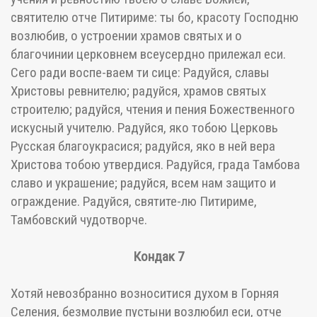
святителю отче Питириме: ты бо, красоту Господню
возлюбив, о устроении храмов святых и о
благочинии церковнем всеусердно прилежал еси.
Сего ради воспе-ваем ти сице: Радуйся, славы
Христовы ревнителю; радуйся, храмов святых
строителю; радуйся, чтения и пения Божественного
искусный учителю. Радуйся, яко тобою Церковь
Русская благоукрасися; радуйся, яко в ней вера
Христова тобою утвердися. Радуйся, града Тамбова
славо и украшение; радуйся, всем нам защито и
ограждение. Радуйся, святите-лю Питириме,
Тамбовский чудотворче.
Кондак 7
Хотяй невозбранно возноситися духом в Горняя
Селения, безмолвие пустыни возлюбил еси, отче