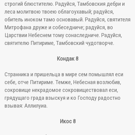
строгий блюстителю. Радуйся, Тамбовския дебри и
леса молитвою твоею облагоухавый; радуйся,
обитель иноком тамо основавый. Радуйся, святителя
Митрофана друже и собеседниче; радуйся, во
Царствии Небеснем тому сонаследниче. Радуйся,
святителю Питириме, Тамбовский чудотворче.
Кондак 8
Странника и пришельца в мире сем помышлял еси
себе, отче Питириме. Темже, Небесная возлюбив,
сокровище некрадомое сокровиществовал еси,
грядущаго града взыскуя и ко Господу радостно
взывая: Аллилуиа.
Икос 8