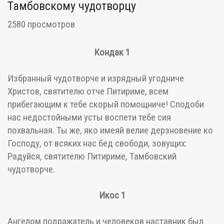
Тамбовскому чудотворцу
2580 просмотров
Кондак 1
Избранный чудотворче и изрядный угодниче
Христов, святителю отче Питириме, всем
прибегающим к тебе скорый помощниче! Сподоби
нас недостойными усты воспети тебе сия
похвальная. Ты же, яко имеяй велие дерзновение ко
Господу, от всяких нас бед свободи, зовущих:
Радуйся, святителю Питириме, Тамбовский
чудотворче.
Икос 1
Ангелом подражатель и человеков наставник был