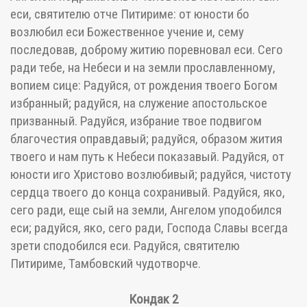
еси, святителю отче Питириме: от юности бо
возлюбил еси Божественное учение и, сему
последовав, доброму житию поревновал еси. Сего
ради тебе, на Небеси и на земли прославленному,
вопием сице: Радуйся, от рождения твоего Богом
избранный; радуйся, на служение апостольское
призванный. Радуйся, избрание твое подвигом
благочестия оправдавый; радуйся, образом жития
твоего и нам путь к Небеси показавый. Радуйся, от
юности иго Христово возлюбивый; радуйся, чистоту
сердца твоего до конца сохранивый. Радуйся, яко,
сего ради, еще сый на земли, Ангелом уподобился
еси; радуйся, яко, сего ради, Господа Славы всегда
зрети сподобился еси. Радуйся, святителю
Питириме, Тамбовский чудотворче.
Кондак 2