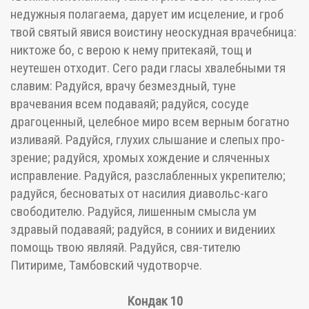
недужныя полагаема, дарует им исцеление, и гроб
твой святый явися воистину неоскудная врачебница:
никтоже бо, с верою к нему притекаяй, тощ и
неутешен отходит. Сего ради гласы хвалебными тя
славим: Радуйся, врачу безмездный, туне
врачевания всем подаваяй; радуйся, сосуде
драгоценный, целебное миро всем верным богатно
изливаяй. Радуйся, глухих слышание и слепых про-
зрение; радуйся, хромых хождение и сляченных
исправление. Радуйся, разслабленных укрепителю;
радуйся, бесноватых от насилия диавольс-каго
свободителю. Радуйся, лишенным смысла ум
здравый подаваяй; радуйся, в сониих и видениих
помощь твою являяй. Радуйся, свя-тителю
Питириме, Тамбовский чудотворче.
Кондак 10