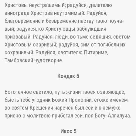
Христовы неустрашимый; радуйся, делателю
винограда Христова неутомимый. Радуйся,
благовременне и безвременне паству твою поуча-
вый; радуйся, ко Христу овцы заблуждшия
призвавый. Радуйся, люди, во тьме седящия, светом
Христовым озаривый; радуйся, сим от погибели их
сохранивый. Радуйся, святителю Питириме,
Тамбовский чудотворче.
Кондак 5
Боготечное светило, путь жизни твоея озаряющее,
бысть тебе угодник Божий Прокопий, егоже именем
во святем Крещении наречен был еси и к немуже
присно с молитвою прибегал еси, поя Богу: Аллилуиа.
Икос 5