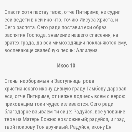
Спасти хотя паству твою, отче Питириме, не судил
еси ведети в ней ино что, точию Иисуса Христа, и
Сего распята. Сего ради поставил еси образ
распятия Господа, знамение нашего спасения, на
вратех града, да вси мимоходящии покланяются ему,
воспевающе хвалебную песнь: Аллилуиа.
Икос 10
Стены необоримыя и Заступницы рода
христианскаго икону дивную граду Тамбову даровал
еси, отче Питириме, от неяже доднесь всем с верою
приходящим токи чудес изливаются. Сего ради
благодарне взываем ти сице: Радуйся, все упование
твое на Матерь Божию возложивый; радуйся, и град
твой покрову Тоя вручивый. Радуйся, икону Ея