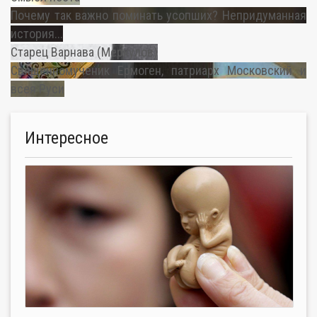
Почему так важно поминать усопших? Непридуманная
история...
Старец Варнава (Меркулов)
Священномученик Ермоген, патриарх Московский и
всея Руси
Интересное