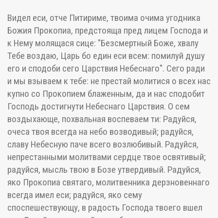
Видел еси, отче Питириме, твоима очима угодника
Божия Прокопиа, предстояща пред лицем Господа и
к Нему молящася сице: "Безсмертный Боже, хвалу
Тебе воздаю, Царь бо един еси всем: помилуй душу
его и сподоби сего Царствия Небеснаго". Сего ради
и мы взываем к тебе: не престай молитися о всех нас
купно со Прокопием блаженным, да и нас сподобит
Господь достигнути Небеснаго Царствия. О сем
воздыхающе, похвальная воспеваем ти: Радуйся,
очеса твоя всегда на небо возводивый; радуйся,
славу Небесную паче всего возлюбивый. Радуйся,
непрестанными молитвами сердце твое освятивый;
радуйся, мысль твою в Бозе утвердивый. Радуйся,
яко Прокопиа святаго, молитвенника дерзновеннаго
всегда имел еси; радуйся, яко сему
споспешествующу, в радость Господа твоего вшел