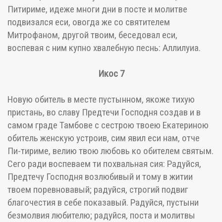
Питириме, идеже многи дни в посте и молитве
подвизался еси, овогда же со святителем
Митрофаном, другой твоим, беседовал еси,
воспевая с ним купно хвалебную песнь: Аллилуиа.
Икос 7
Новую обитель в месте пустынном, якоже тихую
пристань, во славу Предтечи Господня создав и в
самом граде Тамбове с сестрою твоею Екатериною
обитель женскую устроив, сим явил еси нам, отче
Пи-тириме, велию твою любовь ко обителем святым.
Сего ради воспеваем ти похвальная сия: Радуйся,
Предтечу Господня возлюбивый и тому в житии
твоем поревновавый; радуйся, строгий подвиг
благочестия в себе показавый. Радуйся, пустыни
безмолвия любителю; радуйся, поста и молитвы