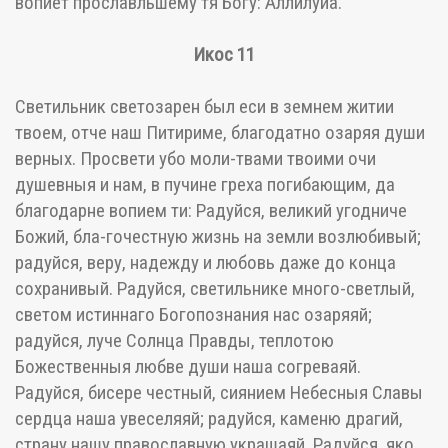
вопиет прославльшему тя Богу: Аллилуиа.
Икос 11
Светильник светозарен был еси в земнем житии
твоем, отче наш Питириме, благодатно озаряя души
верных. Просвети убо моли-твами твоими очи
душевныя и нам, в пучине греха погибающим, да
благодарне вопием ти: Радуйся, великий угодниче
Божий, бла-гочестную жизнь на земли возлюбивый;
радуйся, веру, надежду и любовь даже до конца
сохранивый. Радуйся, светильнике много-светлый,
светом истиннаго Богопознания нас озаряяй;
радуйся, луче Солнца Правды, теплотою
Божественныя любве души наша согреваяй.
Радуйся, бисере честный, сиянием Небесныя Славы
сердца наша увеселяяй; радуйся, каменю драгий,
страну нашу православную украшаяй. Радуйся, яко