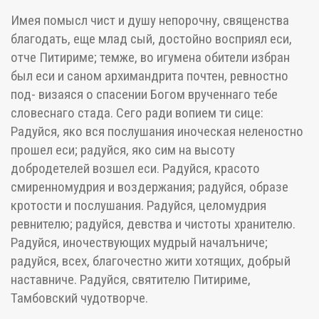
Имея помысл чист и душу непорочну, священства
благодать, еще млад сый, достойно восприял еси,
отче Питириме; темже, во игумена обители избран
был еси и саном архимандрита почтен, ревностно
под- визаяся о спасении Богом врученнаго тебе
словеснаго стада. Сего ради вопием ти сице:
Радуйся, яко вся послушания иноческая неленостно
прошел еси; радуйся, яко сим на высоту
добродетелей возшел еси. Радуйся, красото
смиренномудрия и воздержания; радуйся, образе
кротости и послушания. Радуйся, целомудрия
ревнителю; радуйся, девства и чистоты хранителю.
Радуйся, иночествующих мудрый началъниче;
радуйся, всех, благочестно жити хотящих, добрый
наставниче. Радуйся, святителю Питириме,
Тамбовский чудотворче.