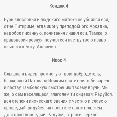
Кондак 4
Бури злословия и людскаго мятежа не убоялся еси,
отче Питириме, егда икону преподобного Аркадиа,
недобре писанную, почитания лишил еси. Темже, о
правоверии ревнуя, поучал еси паству твою право
взывати к Богу: Аллилуиа.
Икос 4
Слышав и видев премногую твою добродетель,
блаженный Патриарх Иоаким святителя тебе нарече
и паству Тамбовскую смотрению твоему вручи. Мы
же, о сем веселящеся, глаголем ти сицевая: Радуйся,
вся степени иноческаго звания с честию и славою
прошедый; радуйся, на престоле святительстем
достойно возседый. Радуйся, страже Церкве