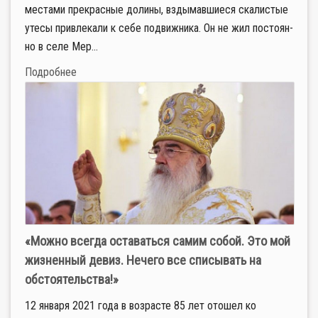
ме­ста­ми пре­крас­ные до­ли­ны, взды­мав­ши­е­ся ска­ли­стые
уте­сы при­вле­ка­ли к се­бе по­движ­ни­ка. Он не жил по­сто­ян­
но в се­ле Мер­...
Подробнее
«Можно всегда оставаться самим собой. Это мой
жизненный девиз. Нечего все списывать на
обстоятельства!»
12 января 2021 года в возрасте 85 лет отошел ко