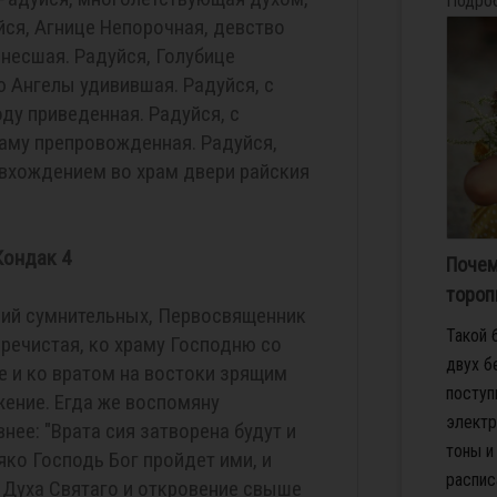
Подро
йся, Агнице Непорочная, девство
инесшая. Радуйся, Голубице
 Ангелы удивившая. Радуйся, с
ду приведенная. Радуйся, с
аму препровожденная. Радуйся,
 вхождением во храм двери райския
Кондак 4
Почем
тороп
ий сумнительных, Первосвященник
Такой 
Пречистая, ко храму Господню со
двух б
 и ко вратом на востоки зрящим
поступ
ение. Егда же воспомяну
электр
ее: "Врата сия затворена будут и
тоны и
яко Господь Бог пройдет ими, и
распис
 Духа Святаго и откровение свыше