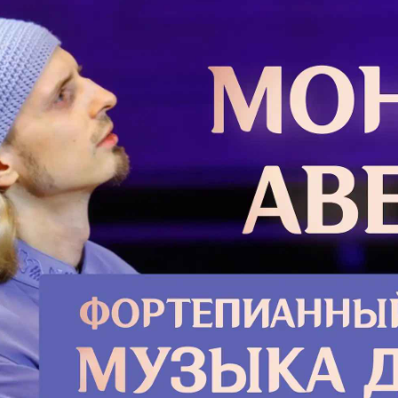
Икос 2
огоотроковице, благоволила еси,
ах предстанеши ко храму Царю
еяна была еси со славою и
ится на Тебе Давида праотца
Нужно
та Царица одесную Тебе, в ризах
измен
ещрена". Егда же, яко Невеста
неско
 и вся ко всечестному Введению
Должна
, поведоста Тя родителя Твоя, яко
о грех
алим, воспевше Тебе тако: Радуйся,
прошло
 девства и чистоты. Радуйся,
трудны
ты небесныя красоты. Радуйся,
жизни,
твенную внутрь Себе имущая.
месяце
редстати одесную Небесному Жениху