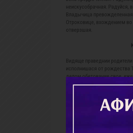
неискусобрачная. Радуйся, 
Владычица превожделенная.
Отроковице, вхождением во 
отверзшая.
Видяще праведнии родители 
исполнишася от рождества Т
делом обетование свое, еже
принесут Тя в дар Богу, сег
сродники своя от царскаго 
многия, пригласиша же и ли
провождают Тя, яко же пред
девы в след Ея, искренния Е
веселии и радовании, введут
совокупльшеся вси и помоли