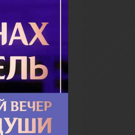
 ли рассказать мужу об
е, если прошло
лько лет?
 ли жена рассказать мужу
е прелюбодеяния, если
 уже несколько лет? Был
й очень период в семейной
 и в течении нескольких
в состояла в отношениях