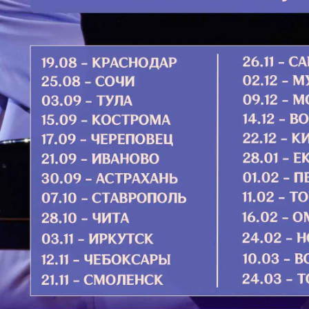
с чело
енный Кивоте Божий, посреде дев
рояяй. Радуйся, пречистый Храм
Подро
пути Своя направляяй. Радуйся,
 вхождением во храм двери райския
Кондак 3
х Святый найде на Тя и бысть
триех днех пути достигла еси града
жий ведома была еси ко храму
Отец 
 да сбудется слово псаломское,
Отец П
ествия Твоя, Боже, шествия Бога
отец —
. И тако за премногую небесную
чувств
достоилася еси быти, идеже Дух
Не дер
лает Тя Жилище Свое, селение
отцом и
я на Тебе другое Писание,