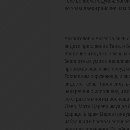
Тебе вопием: Радуйся, Бого
во храм двери райския нам 
Архангелов и Ангелов лики 
видети преславное Твое, о 
Введение и вкупе с земным
безплотных умов с веселием
провождающе и яко сосуд и
Господним окружающе, и яко
видесте тайны Твоея силу, 
неизреченно исполнену, и вс
со страхом многим воспеша 
Дево, Мати Царева имущая б
Царице, в храм Царев гряду
избранная и превознесенная
века предреченная. Радуйся