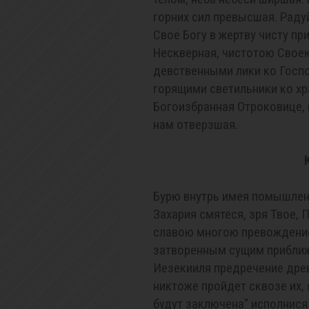
горних сил превысшая. Раду
Свое Богу в жертву чисту пр
Нескверная, чистотою Своею
девственными лики ко Госпо
горящими светильники ко хр
Богоизбранная Отроковице,
нам отверзшая.
Бурю внутрь имея помышлен
Захария смятеся, зря Твое, 
славою многою превождение
затворенным сущим приближ
Иезекииля предречение древн
никтоже пройдет сквозе их, 
будут заключена" исполнися