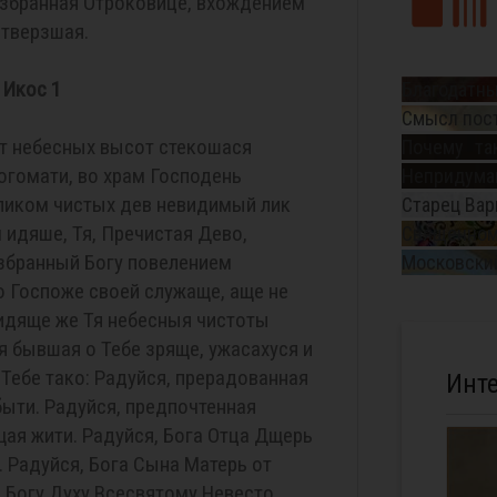
избранная Отроковице, вхождением
отверзшая.
Икос 1
Благодатны
Смысл пос
от небесных высот стекошася
Почему та
Богомати, во храм Господень
Непридуман
 ликом чистых дев невидимый лик
Старец Вар
 идяше, Тя, Пречистая Дево,
Священном
збранный Богу повелением
Московский
 Госпоже своей служаще, аще не
видяще же Тя небесныя чистоты
я бывшая о Тебе зряще, ужасахуся и
Тебе тако: Радуйся, прерадованная
Инт
ыти. Радуйся, предпочтенная
щая жити. Радуйся, Бога Отца Дщерь
. Радуйся, Бога Сына Матерь от
, Богу Духу Всесвятому Невесто