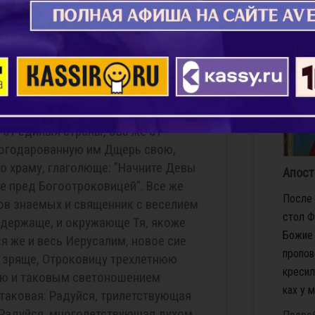
еление Свое, Вышний, Свят храм
Подро
де", сего ради да воспоим вси о
Икос 3
Дево, приведена была еси ко храму,
 от единыя страны, ова же от
 Богодарованную им Дщерь свою,
ко храму, глаголюще: "Начните Девы
Апост
е пред Богоотроковицей". Все же
По­сле 
ов знаемых и священник с веселием
стол Фи
 держаще, и окружающе Тя, якоже
Бо­жие 
я же и весь Иерусалим, новое сие
про­по­
 зряще, Отроковицу трехлетнюю
кре­сил
ую и таковым светоношением
ках у ма
таковая: Радуйся, трилетствующая
 Радуйся, многолетствующая духом,