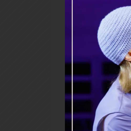
Аллилуиа.
Разум Небесный открывая, Б
яко да не в нищетных рубищ
Небесному, сего ради преод
красотою многою, да исполн
Твоего предречение: "Предс
позлащенных одеяна, преисп
Божия преукрашена была еси
Твоему достойна устроишася
трехлетнюю агницу во Иерус
преодеянная в рясны златыя
преукрашенная во вся добро
Дщи Царева всю славу девс
Радуйся, Невесто Божия, п