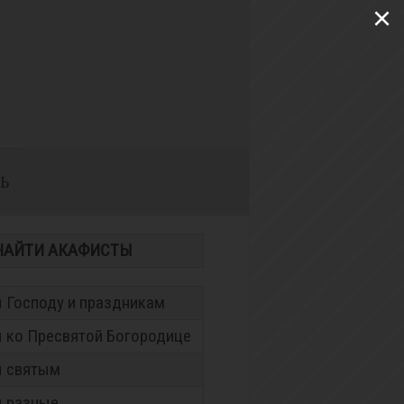
×
Ь
НАЙТИ АКАФИСТЫ
 Господу и праздникам
 ко Пресвятой Богородице
 святым
 разные