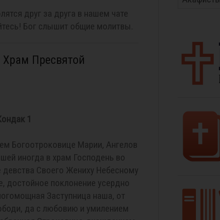
лятся друг за друга в нашем чате
тесь! Бог слышит общие молитвы.
 Храм Пресвятой
Кондак 1
м Богоотроковице Марии, Ангелов
шей иногда в храм Господень во
е девства Своего Жениху Небесному
е, достойное поклонение усердно
ногомощная Заступница наша, от
вободи, да с любовию и умилением