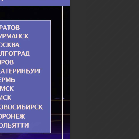
веком, которы...
бнее
Паисий мне сказал…
аисий относился ко мне как
 и более того. Я же
ую себя «блудным сыном».
заю назвать его моим
ли сказать, что...