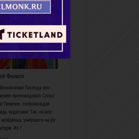
бнее
ол Филипп
Воз­не­се­ния Гос­по­да апо­
липп про­по­ве­до­вал Сло­во
в Га­ли­лее, со­про­вож­дая
ведь чу­де­са­ми. Так, он вос­
 мла­ден­ца, умер­ше­го на ру­
­те­ри. Из Г...