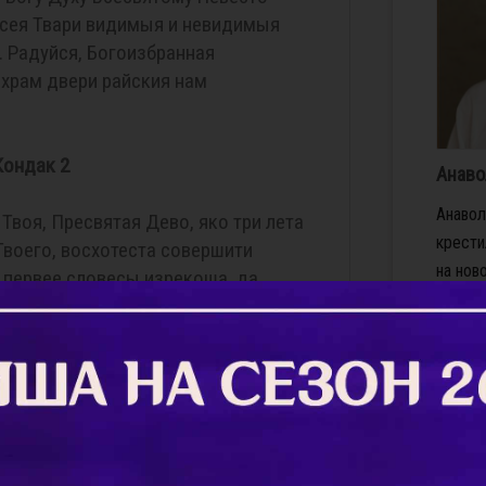
всея Твари видимыя и невидимыя
 Радуйся, Богоизбранная
храм двери райския нам
Кондак 2
Анаво
Анавол
Твоя, Пресвятая Дево, яко три лета
крести
воего, восхотеста совершити
на нов
 первее словесы изрекоша, да
ознаме
о ради созваша в Назарет вся
чистот
и архиерейского рода, и священники
Божест
к чистых дев, да со свещи горящими
древно
рече Писание: "приведутся Царю
снимали
я приведутся Тебе, приведутся в
ся в храм Царев". И тако
Подро
вшеся о Тебе Богу, воспеша Ему: