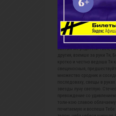
глаголющее: "Освятил еси С
Твой, Господи, дивен в прав
Тебе: Аллилуиа.
Имуще леты три, Пресвятая 
святыя же родители Твоя, ов
другия, вземше за руки Тя,
кротко и честно ведоша Тя 
свещеносныя, предшествуйт
множество сродник и сосед
последоваху, свещы в руках
звезды луну светлую. Стечес
превождение со удивлением
толи-кою славою облачаем
почитаемую и воспеша Тебе 
телом, неба небеси ширшая.