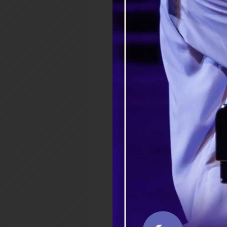
грядущая. Радуйся, одушевл
тимпанниц шествия своя уст
Спасов, ко храму законному 
Богоизбранная Отроковице,
нам отверзшая.
Сила Вышняго осени Тя и Ду
Предводитель Твой, егда по 
Иерусалима, и яко Кивот Бо
Господню, Богородице Дево,
глаголющее: "Видена быша ш
моего Царя, иже во Святем"
чистоту Твою, храм Божий у
Святый хотяше жити да соде
небесное, да паки исполнитс