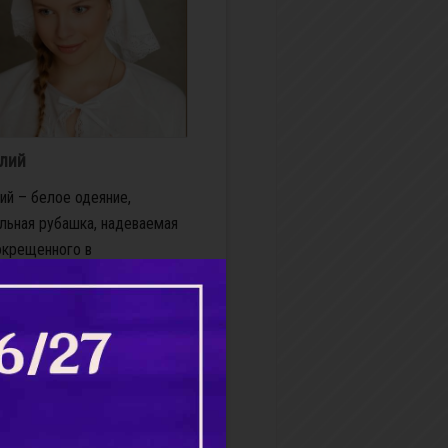
лий
ий – белое одеяние,
льная рубашка, надеваемая
окрещенного в
нование его духовной
ы и просвещенности
венной благодатью. В
сти принявшие Крещение не
 ано...
бнее