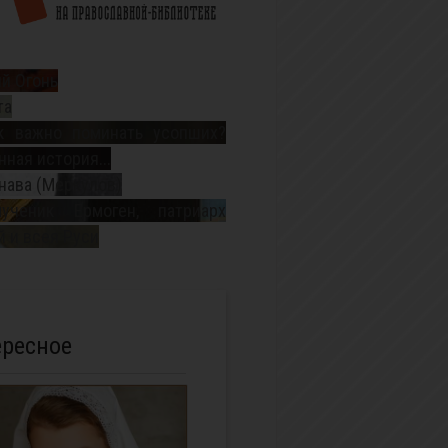
й Огонь
та
к важно поминать усопших?
ная история...
нава (Меркулов)
ученик Ермоген, патриарх
 и всея Руси
ересное