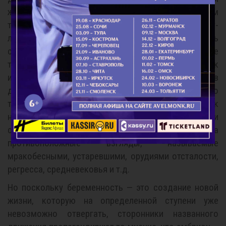
женщина имеет право сама распоряжаться своим
телом и что непозволительно вмешиваться кому-
либо третьему, человеку или группе лиц, и решать
столь личностный вопрос: определять намерения ее
тела. На одной женской демонстрации активисток
инициативного движения за легализацию абортов
демонстрантки скандировали: «Прочь от нашего
тела все законы». И это подкреплялось набором так
называемых прогрессивных мнений и
соответствующей бранью в ответ на
противоположные взгляды, называемые
мракобесными, устаревшими, орудиями отсталости,
регресса, средневековья и т.д.
Но поскольку беременность — это создание новой
жизни, которую на определенной ступени уже
невозможно отвергать, сторонники названного