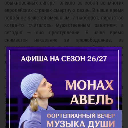
обыкновенных сигарет влекло за собой во многих
европейских странах смертную казнь. В наше время
подобное кажется смешным. И наоборот, пиратство
когда-то считалось мужественным занятием, а
сегодня — оно преступление. В наше время
снимается наказание за прелюбодеяние, за
гомосексуализм и т.д., в отношении аборта во всех
культурных странах, за исключением некоторых
авторитарно-тоталитарных режимов, дело идет к
его узакониванию. Таким образом, это можно
считать прогрессом.
Но прогресс ли это в действительности? Может
быть, это показатель падения нравственного
сознания в этих странах?
3.
Основной аргумент сторонников аборта
(стремящихся избежать систематической охраны
достоинства жизни) состоит в том, что каждая