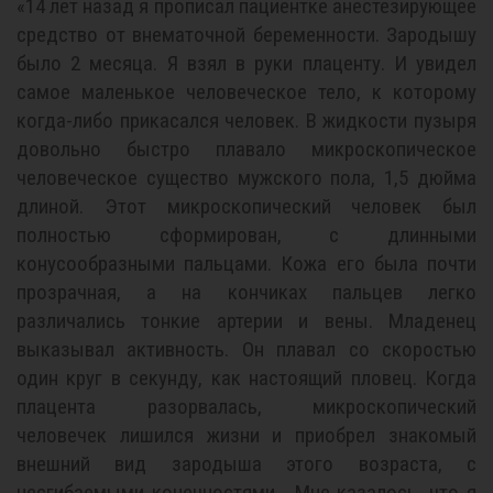
«14 лет назад я прописал пациентке анестезирующее
средство от внематочной беременности. Зародышу
было 2 месяца. Я взял в руки плаценту. И увидел
самое маленькое человеческое тело, к которому
когда-либо прикасался человек. В жидкости пузыря
довольно быстро плавало микроскопическое
человеческое существо мужского пола, 1,5 дюйма
длиной. Этот микроскопический человек был
полностью сформирован, с длинными
конусообразными пальцами. Кожа его была почти
прозрачная, а на кончиках пальцев легко
различались тонкие артерии и вены. Младенец
выказывал активность. Он плавал со скоростью
один круг в секунду, как настоящий пловец. Когда
плацента разорвалась, микроскопический
человечек лишился жизни и приобрел знакомый
внешний вид зародыша этого возраста, с
несгибаемыми конечностями… Мне казалось, что я