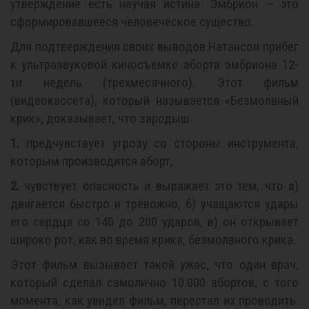
утверждение есть научая истина. Эмбрион — это
сформировавшееся человеческое существо.
Для подтверждения своих выводов Натансон прибег
к ультразвуковой киносъемке аборта эмбриона 12-
ти недель (трехмесячного). Этот фильм
(видеокассета), который называется «Безмолвный
крик», доказывает, что зародыш
1.
предчувствует угрозу со стороны инструмента,
которым производится аборт,
2.
чувствует опасность и выражает это тем, что а)
двигается быстро и тревожно, б) учащаются удары
его сердца со 140 до 200 ударов, в) он открывает
широко рот, как во время крика, безмолвного крика.
Этот фильм вызывает такой ужас, что один врач,
который сделал самолично 10.000 абортов, с того
момента, как увидел фильм, перестал их проводить.