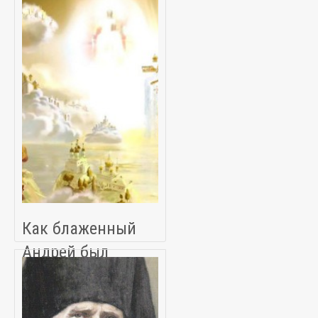
аварии
Как блаженный
Андрей был
восхищен в Рай