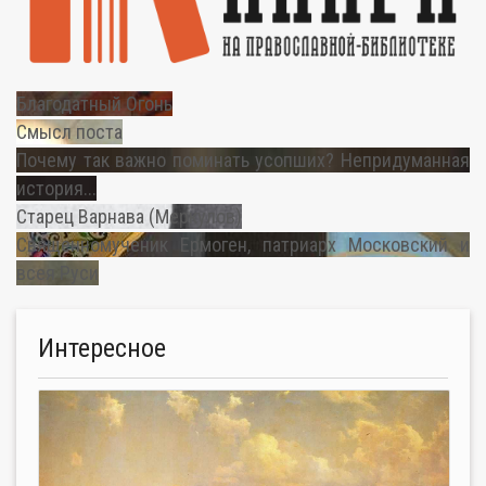
Благодатный Огонь
Смысл поста
Почему так важно поминать усопших? Непридуманная
история...
Старец Варнава (Меркулов)
Священномученик Ермоген, патриарх Московский и
всея Руси
Интересное