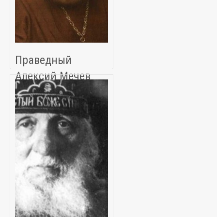
Праведный
Алексий Мечев