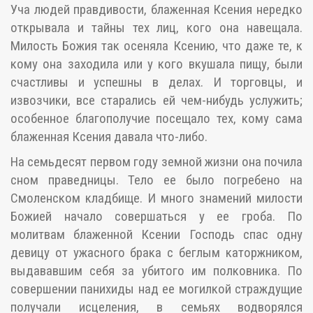
Уча людей правдивости, блаженная Ксения нередко
открывала и тайны тех лиц, кого она навещала.
Милость Божия так осеняла Ксению, что даже те, к
кому она заходила или у кого вкушала пищу, были
счастливы и успешны в делах. И торговцы, и
извозчики, все старались ей чем-нибудь услужить;
особенное благополучие посещало тех, кому сама
блаженная Ксения давала что-либо.
На семьдесят первом году земной жизни она почила
сном праведницы. Тело ее было погребено на
Смоленском кладбище. И много знамений милости
Божией начало совершаться у ее гроба. По
молитвам блаженной Ксении Господь спас одну
девицу от ужасного брака с беглым каторжником,
выдававшим себя за убитого им полковника. По
совершении панихиды над ее могилкой страждущие
получали исцеления, в семьях водворялся