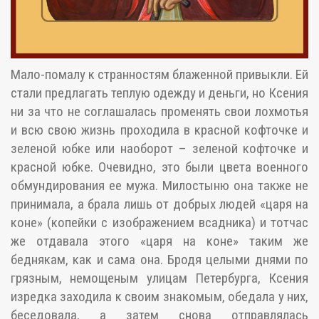
Мало-помалу к странностям блаженной привыкли. Ей
стали предлагать теплую одежду и деньги, но Ксения
ни за что не соглашалась променять свои лохмотья
и всю свою жизнь проходила в красной кофточке и
зеленой юбке или наоборот – зеленой кофточке и
красной юбке. Очевидно, это были цвета военного
обмундирования ее мужа. Милостыню она также не
принимала, а брала лишь от добрых людей «царя на
коне» (копейки с изображением всадника) и тотчас
же отдавала этого «царя на коне» таким же
беднякам, как и сама она. Бродя целыми днями по
грязным, немощеным улицам Петербурга, Ксения
изредка заходила к своим знакомым, обедала у них,
беседовала, а затем снова отправлялась