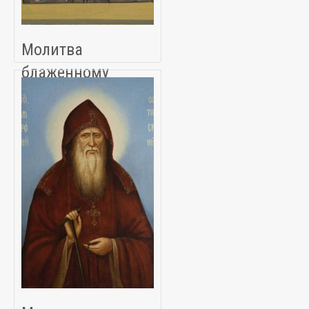
Молитва
блаженному
Андрею, Христа
ради юродивому