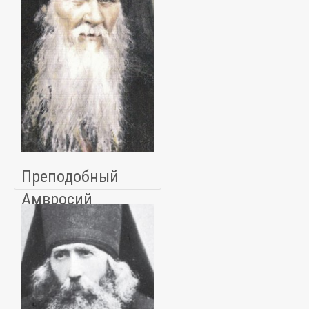
Преподобный
Амвросий
Оптинский