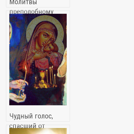
Молитвы
преподобному
Амвросию
Оптинскому
Чудный голос,
спасший от