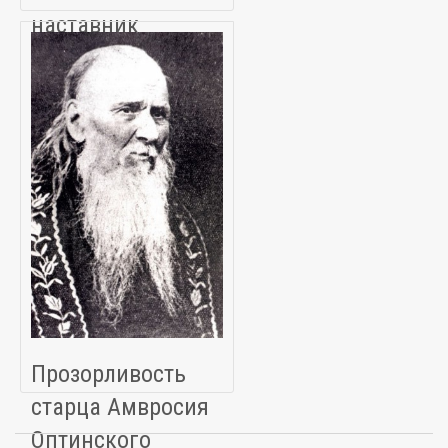
наставник
Прозорливость
старца Амвросия
Оптинского