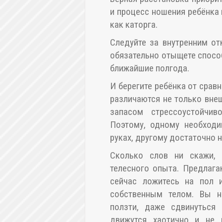
и процесс ношения ребёнка 
как каторга.
Следуйте за внутренним о
обязательно отыщете спосо
ближайшие полгода.
И берегите ребёнка от сра
различаются не только внеш
запасом стрессоустойчив
Поэтому, одному необходи
руках, другому достаточно н
Сколько слов ни скажи,
телесного опыта. Предлаг
сейчас ложитесь на пол и
собственным телом. Вы не
ползти, даже сдвинуться 
движутся хаотично и не п