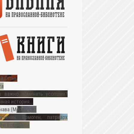
й Огонь
та
к важно поминать усопших?
ная история...
нава (Меркулов)
ученик Ермоген, патриарх
 и всея Руси