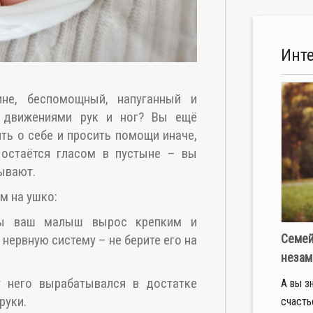
Инт
не, беспомощный, напуганный и
я движениями рук и ног? Вы ещё
ть о себе и просить помощи иначе,
остаётся гласом в пустыне – вы
тывают.
м на ушко:
бы ваш малыш вырос крепким и
Семей
нервную систему – не берите его на
незам
у него вырабатывался в достатке
А вы з
руки.
счасть