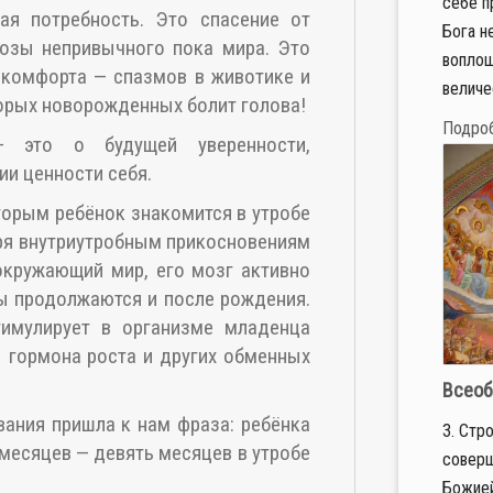
себе п
ая потребность. Это спасение от
Бога н
розы непривычного пока мира. Это
воплощ
скомфорта — спазмов в животике и
величес
торых новорожденных болит голова!
Подро
 это о будущей уверенности,
и ценности себя.
торым ребёнок знакомится в утробе
аря внутриутробным прикосновениям
 окружающий мир, его мозг активно
сы продолжаются и после рождения.
имулирует в организме младенца
 гормона роста и других обменных
Всеоб
вания пришла к нам фраза: ребёнка
3. Стр
есяцев — девять месяцев в утробе
соверш
Божией