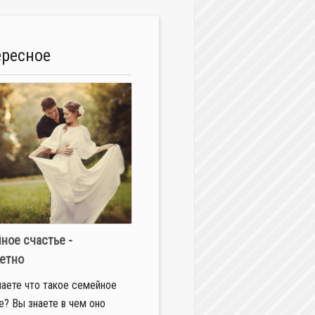
ересное
ное счастье -
етно
наете что такое семейное
е? Вы знаете в чем оно