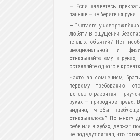
— Если надеетесь прекрат
раньше – не берите на руки.
— Считаете, у новорождённог
любят? В ощущении безопа
тёплых объятий? Нет необ
эмоциональной и физи
отказывайте ему в руках,
оставляйте одного в кроватк
Часто за сомнением, брать
первому требованию, ст
детского развития. Приуче
руках — природное право. 
видано, чтобы требующ
отказывалось? По многу д
себе или в зубах, держат п
не подадут сигнал, что гот