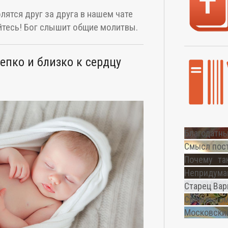
лятся друг за друга в нашем чате
тесь! Бог слышит общие молитвы.
епко и близко к сердцу
Благодатны
Смысл пос
Почему та
Непридуман
Старец Вар
Священном
Московский