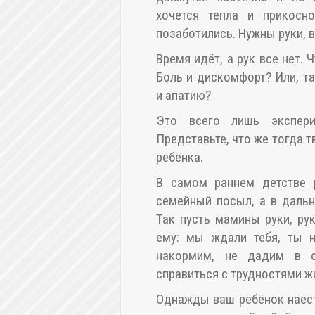
хочется тепла и прикосн
позаботились. Нужны руки, 
Время идёт, а рук все нет. 
Боль и дискомфорт? Или, т
и апатию?
Это всего лишь экспер
Представьте, что же тогда т
ребёнка.
В самом раннем детстве р
семейный посыл, а в дальн
Так пусть мамины руки, ру
ему: мы ждали тебя, ты н
накормим, не дадим в 
справиться с трудностями ж
Однажды ваш ребёнок наест