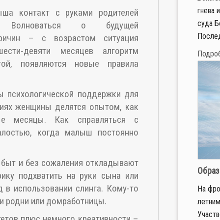
гнева 
ша контакт с руками родителей
суда Бо
. Волноваться о будущей
Послед
причин – с возрастом ситуация
ести-девяти месяцев алгоритм
Подро
гой, появляются новые правила
пы психологической поддержки для
тиях женщины делятся опытом, как
ые месяцы. Как справляться с
лостью, когда малыш постоянно
быт и без сожаления откладывают
Образ
рику подхватить на руки сына или
д в использовании слинга. Кому-то
На фро
и родни или домработницы.
летним
Участв
тетов плюс немного креативности –