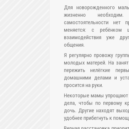
Для новорожденного малы
жизненно необходим
самостоятельности нет 
меняется: с ребёнком ш
взаимодействия уже дру
общения.
Я регулярно провожу груп
молодых матерей. На заня
пережить нелёгкие перв
домашними делами и уста
просится на руки.
Некоторые мамы упрощают 
дела, чтобы по первому к
дочь. Другие находят выхо
удобнее прибегнуть к помощ
Верная расстановка приори