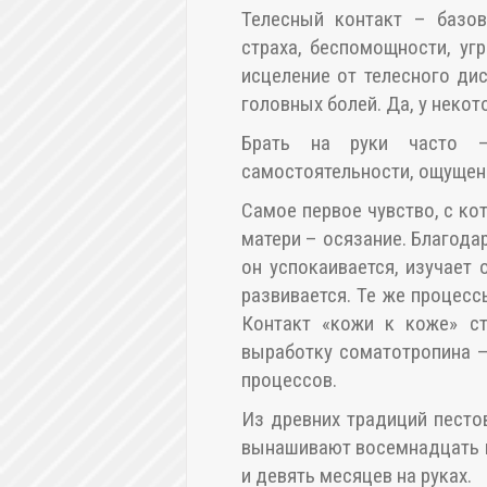
Телесный контакт – базов
страха, беспомощности, уг
исцеление от телесного ди
головных болей. Да, у неко
Брать на руки часто —
самостоятельности, ощущени
Самое первое чувство, с ко
матери – осязание. Благод
он успокаивается, изучает
развивается. Те же процес
Контакт «кожи к коже» ст
выработку соматотропина –
процессов.
Из древних традиций песто
вынашивают восемнадцать м
и девять месяцев на руках.