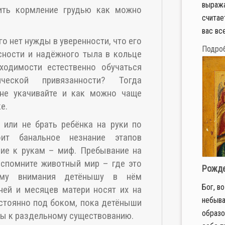
выраж
ить кормление грудью как можно
считает
вас все
о нет нужды в уверенности, что его
Подро
сности и надёжного тыла в кольце
ходимости естественно обучаться
ческой привязанности? Тогда
 не укачивайте и как можно чаще
е.
 или не брать ребёнка на руки по
оит банальное незнание этапов
ние к рукам – миф. Пребывание на
Вспомните животный мир – где это
Рожде
ему внимания детёнышу в нём
Бог, в
ней и месяцев матери носят их на
небыв
остоянно под боком, пока детёныши
образо
овы к раздельному существованию.