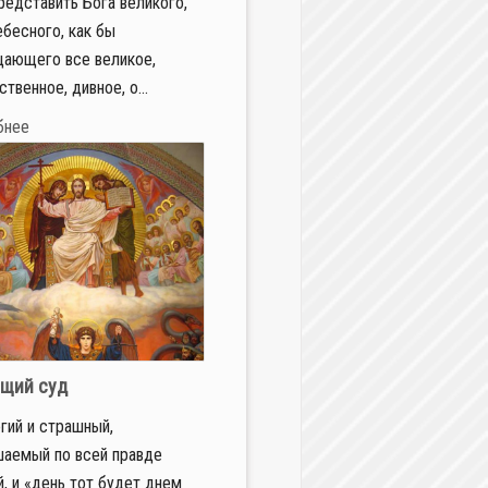
редставить Бога великого,
ебесного, как бы
ающего все великое,
твенное, дивное, о...
бнее
щий суд
огий и страшный,
аемый по всей правде
, и «день тот будет днем