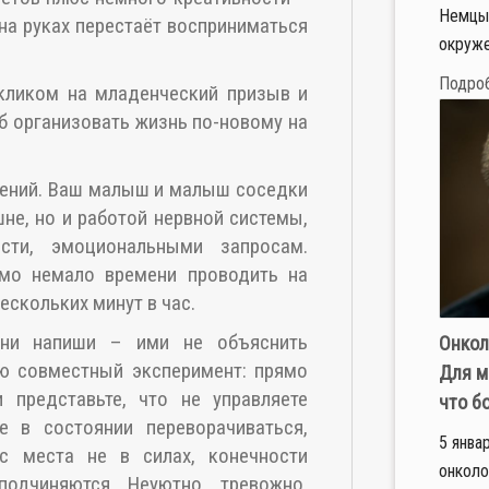
Немцы 
на руках перестаёт восприниматься
окруже
Подро
ткликом на младенческий призыв и
б организовать жизнь по-новому на
внений. Ваш малыш и малыш соседки
не, но и работой нервной системы,
ости, эмоциональными запросам.
мо немало времени проводить на
ескольких минут в час.
 ни напиши – ими не объяснить
Онкол
аю совместный эксперимент: прямо
Для м
 представьте, что не управляете
что б
 в состоянии переворачиваться,
5 янва
с места не в силах, конечности
онколо
одчиняются. Неуютно, тревожно,