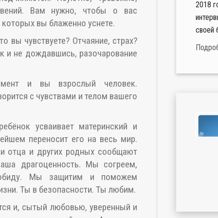
2018 г
овений. Вам нужно, чтобы о вас
интерв
в которых вы блаженно уснете.
своей 
Что вы чувствуете? Отчаяние, страх?
Подро
ак и не дождавшись, разочарование
имент и вы взрослый человек.
ворится с чувствами и телом вашего
ебёнок усваивает материнский и
ейшем переносит его на весь мир.
ки отца и других родных сообщают
аша драгоценность. Мы согреем,
обиду. Мы защитим и поможем
изни. Ты в безопасности. Ты любим.
ся и, сытый любовью, уверенный и