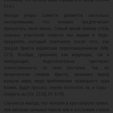
2 гл.).
Иногда укоры совести делаются настолько
нестерпимыми, что человек предпочитает
прекратить свою жизнь. Самый яркий пример столь
сильных угрызений совести мы видим в Иуде-
предателе, который повесился после того, как
предал Христа иудейским первосвященникам (Мф.
27:5). Вообще, грешники, как верующие, так и
неверующие, подсознательно чувствуют
ответственность за свои поступки. Так, по
пророческим словам Христа, грешники перед
концом мира, видя приближение праведного суда
Божия, будут просить землю поглотить их, и горы -
покрыть их (Лк. 23:30, От. 6:16).
Случается иногда, что человек в круговороте тревог,
при наплыве сильных чувств или в состоянии страха