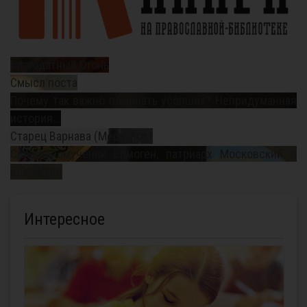
Благодатный Огонь
Смысл поста
Почему так важно поминать усопших? Непридуманная
история...
Старец Варнава (Меркулов)
Священномученик Ермоген, патриарх Московский и
всея Руси
Интересное