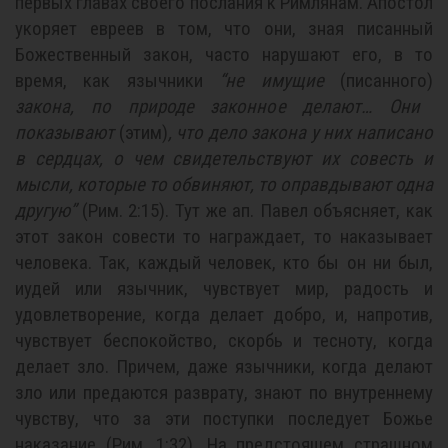
первых главах своего послания к Римлянам. Апостол
укоряет евреев в том, что они, зная писанный
Божественный закон, часто нарушают его, в то
время, как язычники
“не имущие
(писанного)
закона, по природе законное делают… Они
показывают
(этим)
, что дело закона у них написано
в сердцах, о чем свидетельствуют их совесть и
мысли, которые то обвиняют, то оправдывают одна
другую”
(Рим. 2:15). Тут же ап. Павел объясняет, как
этот закон совести то награждает, то наказывает
человека. Так, каждый человек, кто бы он ни был,
иудей или язычник, чувствует мир, радость и
удовлетворение, когда делает добро, и, напротив,
чувствует беспокойство, скорбь и тесноту, когда
делает зло. Причем, даже язычники, когда делают
зло или предаются разврату, знают по внутреннему
чувству, что за эти поступки последует Божье
наказание (Рим. 1:32). На предстоящем страшном