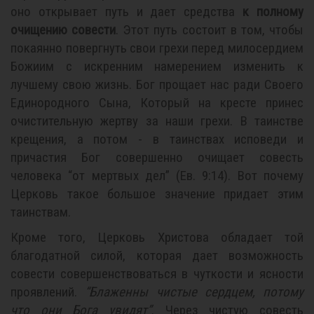
оно открывает путь и дает средства
к полному
очищению совести
. Этот путь состоит в том, чтобы
покаянно повергнуть свои грехи перед милосердием
Божиим с искренним намерением изменить к
лучшему свою жизнь. Бог прощает нас ради Своего
Единородного Сына, Который на кресте принес
очистительную жертву за наши грехи. В таинстве
крещения, а потом - в таинствах исповеди и
причастия Бог совершенно очищает совесть
человека “от мертвых дел” (Ев. 9:14). Вот почему
Церковь такое большое значение придает этим
таинствам.
Кроме того, Церковь Христова обладает той
благодатной силой, которая дает возможность
совести совершенствоваться в чуткости и ясности
проявлений.
“Блаженны чистые сердцем, потому
что они Бога увидят”
. Через чистую совесть