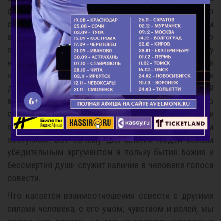
физические инстинкты диктовали совести, то
совесть побуждала бы людей делать то, что им
выгодно и приятно. Однако, совесть очень часто
понуждает человека делать как раз то, что ему
невыгодно и неприятно. Как бы безнаказанно ни
наслаждались нечестивцы и как бы ни страдали
добрые, заслуживающие похвалы люди в этой
временной жизни, совесть всем говорит, что
существует высшая справедливость. Рано или
поздно каждый получит воздаяние по своим
поступкам. Вот почему для многих людей самым
убедительным аргументом в пользу бытия Божия и
бессмертия души служит наличие в человеке голоса
совести.
Что касается взаимоотношения совести с другими
силами человека, с его умом, чувством и волей, мы