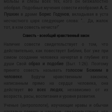
мольбы и слезы всех тех, кого он безжалостно
обобрал. Подобные мучения совести изобразил
А. С.
Пушкин
в драме
Борис Годунов
, вкладывая в уста
несчастного царя следующие слова: “... Да, жалок
тот, в ком совесть нечиста!”
Совесть - всеобщий нравственный закон
Наличие совести свидетельствует о том, что
действительно, как повествует Библия, Бог уже при
самом создании человека начертал в глубине его
души Свой
образ и подобие
(Быт. 1:26). Поэтому
принято совесть называть
голосом Божиим в
человеке
. Будучи нравственным законом,
написанным прямо на сердце человека, она
действует
во всех людях
, независимо от их
возраста, расы, воспитания и уровня развития.
Ученые (антропологи), изучающие нравы и обычаи
отсталых племен и народов, свидетельствуют, что