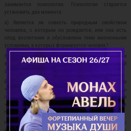
занимается психология. Психология старается
установить два момента:
а) Является ли совесть природным свойством
человека, с которым он рождается, или она есть
плод воспитания и обусловлена теми жизненными
условиями, в которых формируется человек?
б) Является ли совесть проявлением ума, чувств или
воли человека или она является самостоятельной
силой?
Внимательное наблюдение над наличием совести в
человеке убеждает нас в том, что совесть не есть
плод воспитания или физических инстинктов
человека, но имеет высшее, необъяснимое
происхождение.
Например, дети обнаруживают совесть до всякого
воспитания со стороны взрослых. Если бы