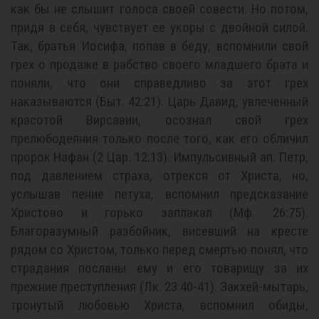
как бы не слышит голоса своей совести. Но потом,
придя в себя, чувствует ее укоры с двойной силой.
Так, братья Иосифа, попав в беду, вспомнили свой
грех о продаже в рабство своего младшего брата и
поняли, что они справедливо за этот грех
наказываются (Быт. 42:21). Царь Давид, увлеченный
красотой Вирсавии, осознал свой грех
прелюбодеяния только после того, как его обличил
пророк Нафан (2 Цар. 12:13). Импульсивный ап. Петр,
под давлением страха, отрекся от Христа, но,
услышав пение петуха, вспомнил предсказание
Христово и горько заплакал (Мф. 26:75).
Благоразумный разбойник, висевший на кресте
рядом со Христом, только перед смертью понял, что
страдания посланы ему и его товарищу за их
прежние преступления (Лк. 23:40-41). Закхей-мытарь,
тронутый любовью Христа, вспомнил обиды,