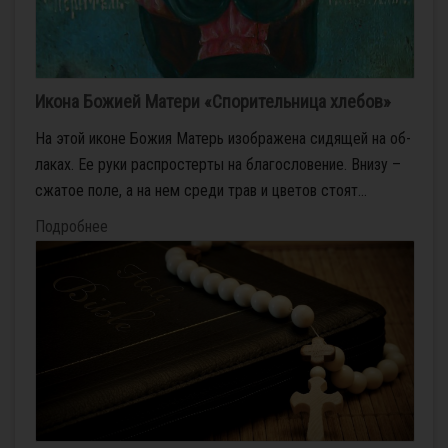
Икона Божией Матери «Спорительница хлебов»
На этой иконе Бо­жия Ма­терь изо­бра­же­на си­дя­щей на об­
ла­ках. Ее ру­ки рас­про­стер­ты на бла­го­сло­ве­ние. Вни­зу –
сжа­тое по­ле, а на нем сре­ди трав и цве­тов сто­ят...
Подробнее