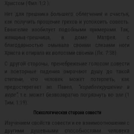
Христом (Фил. 1:2 ).
Нет для грешника большего облегчения и счастья,
как получить прощение грехов и успокоить совесть.
Евангелие изобилует подобными примерами. Так,
женщина-грешница, в доме Матфея, с
благодарностью омывала своими слезами ноги
Христа и отирала их волосами своими (Лк. 7:38).
С другой стороны, пренебрежение голосом совести
и повторные падения омрачают душу до такой
степени, что человек может потерпеть, как
предостерегает ап. Павел,
“кораблекрушение в
вере”,
т.е. может безвозвратно погрязнуть во зле (1
Тим. 1:19).
Психологическая сторона совести
Изучением свойств совести и ее взаимоотношения с
другими душевными способностями человека