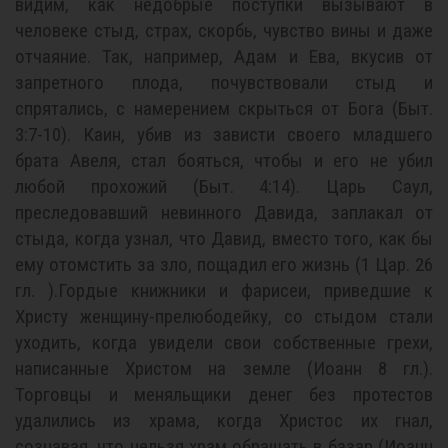
видим, как недобрые поступки вызывают в
человеке стыд, страх, скорбь, чувство вины и даже
отчаяние. Так, например, Адам и Ева, вкусив от
запретного плода, почувствовали стыд и
спрятались, с намерением скрыться от Бога (Быт.
3:7-10). Каин, убив из зависти своего младшего
брата Авеля, стал бояться, чтобы и его не убил
любой прохожий (Быт. 4:14). Царь Саул,
преследовавший невинного Давида, заплакал от
стыда, когда узнал, что Давид, вместо того, как бы
ему отомстить за зло, пощадил его жизнь (1 Цар. 26
гл. ).Гордые книжники и фарисеи, приведшие к
Христу женщину-прелюбодейку, со стыдом стали
уходить, когда увидели свои собственные грехи,
написанные Христом на земле (Иоанн 8 гл.).
Торговцы и меняльщики денег без протестов
удалились из храма, когда Христос их гнал,
сознавая, что нельзя храм обращать в базар (Иоанн