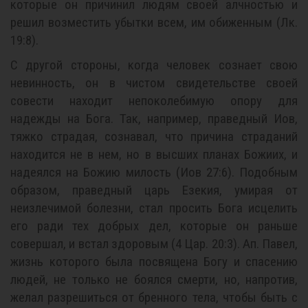
которые он причинил людям своей алчностью и
решил возместить убытки всем, им обиженным (Лк.
19:8).
С другой стороны, когда человек сознает свою
невинность, он в чистом свидетельстве своей
совести находит непоколебимую опору для
надежды на Бога. Так, например, праведный Иов,
тяжко страдая, сознавал, что причина страданий
находится не в нем, но в высших планах Божиих, и
надеялся на Божию милость (Иов 27:6). Подобным
образом, праведный царь Езекия, умирая от
неизлечимой болезни, стал просить Бога исцелить
его ради тех добрых дел, которые он раньше
совершал, и встал здоровым (4 Цар. 20:3). Ап. Павел,
жизнь которого была посвящена Богу и спасению
людей, не только не боялся смерти, но, напротив,
желал разрешиться от бренного тела, чтобы быть с