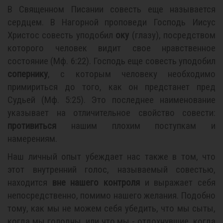
В Священном Писании совесть еще называется
сердцем. В Нагорной проповеди Господь Иисус
Христос совесть уподобил
оку
(глазу), посредством
которого человек видит свое нравственное
состояние (Мф. 6:22). Господь еще совесть уподобил
сопернику
, с которым человеку необходимо
примириться до того, как он предстанет пред
Судьей (Мф. 5:25). Это последнее наименование
указывает на отличительное свойство совести:
противиться
нашим плохим поступкам и
намерениям.
Наш личный опыт убеждает нас также в том, что
этот внутренний голос, называемый совестью,
находится
вне нашего контроля
и выражает себя
непосредственно, помимо нашего желания. Подобно
тому, как мы не можем себя убедить, что мы сыты,
когда мы голодны, или что мы - отдохнувшие, когда