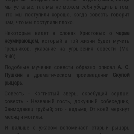
мы усталые, так мы не можем себя убедить в том,
что мы поступили хорошо, когда совесть говорит
нам, что мы поступили плохо.
Некоторые видят в словах Христовых о
черве
неумирающем
, который в той жизни будет мучить
грешников, указание на угрызения совести (Мк.
9:40).
Подобные мучения совести образно описал
А. С.
Пушкин
в драматическом произведении
Скупой
рыцарь
:
Совесть - Когтистый зверь, скребущий сердце;
совесть - Незваный гость, докучный собеседник,
Заимодавец грубый; это - ведьма, От коей меркнут
месяц и могилы.
И дальше с ужасом вспоминает старый рыцарь