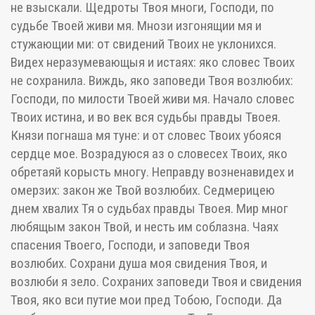
не взыскали. Щедроты Твоя многи, Господи, по
судьбе Твоей живи мя. Мнози изгонящии мя и
стужающии ми: от свидений Твоих не уклонихся.
Видех неразумевающыя и истаях: яко словес Твоих
не сохранила. Виждь, яко заповеди Твоя возлюбих:
Господи, по милости Твоей живи мя. Начало словес
Твоих истина, и во век вся судьбы правды Твоея.
Князи погнаша мя туне: и от словес Твоих убояся
сердце мое. Возрадуюся аз о словесех Твоих, яко
обретаяй корысть многу. Неправду возненавидех и
омерзих: закон же Твой возлюбих. Седмерицею
днем хвалих Тя о судьбах правды Твоея. Мир мног
любящым закон Твой, и несть им соблазна. Чаях
спасения Твоего, Господи, и заповеди Твоя
возлюбих. Сохрани душа моя свидения Твоя, и
возлюби я зело. Сохраних заповеди Твоя и свидения
Твоя, яко вси путие мои пред Тобою, Господи. Да