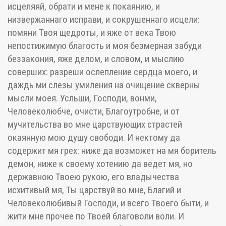
исцеляяй, обрати и мене к покаянию, и
низвержаннаго исправи, и сокрушеннаго исцели:
помяни Твоя щедроты, и яже от века Твою
непостижимую благость и моя безмерная забуди
беззакония, яже делом, и словом, и мыслию
соверших: разреши ослепление сердца моего, и
даждь ми слезы умиления на очищение скверны
мысли моея. Усльши, Господи, вонми,
Человеколюбче, очисти, Благоутробне, и от
мучительства во мне царствующих страстей
окаянную мою душу свободи. И нектому да
содержит мя грех: ниже да возможет на мя боритель
демон, ниже к своему хотению да ведет мя, но
державною Твоею рукою, его владычества
исхитивый мя, Ты царствуй во мне, Благий и
Человеколюбивый Господи, и всего Твоего быти, и
жити мне прочее по Твоей благоволи воли. И