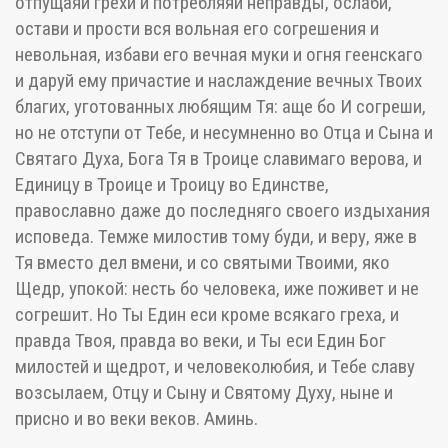
отпущаяй грехи и потребляяй неправды, ослаби,
остави и прости вся вольная его согрешения и
невольная, избави его вечная муки и огня геенскаго
и даруй ему причастие и наслаждение вечных Твоих
благих, уготованных любящим Тя: аще бо И согреши,
но не отступи от Тебе, и несумненно во Отца и Сына и
Святаго Духа, Бога Тя в Троице славимаго верова, и
Единицу в Троице и Троицу во Единстве,
православно даже до последняго своего издыхания
исповеда. Темже милостив тому буди, и веру, яже в
Тя вместо дел вмени, и со святыми Твоими, яко
Щедр, упокой: несть бо человека, иже поживет и не
согрешит. Но Ты Един еси кроме всякаго греха, и
правда Твоя, правда во веки, и Ты еси Един Бог
милостей и щедрот, и человеколюбия, и Тебе славу
возсылаем, Отцу и Сыну и Святому Духу, ныне и
присно и во веки веков. Аминь.