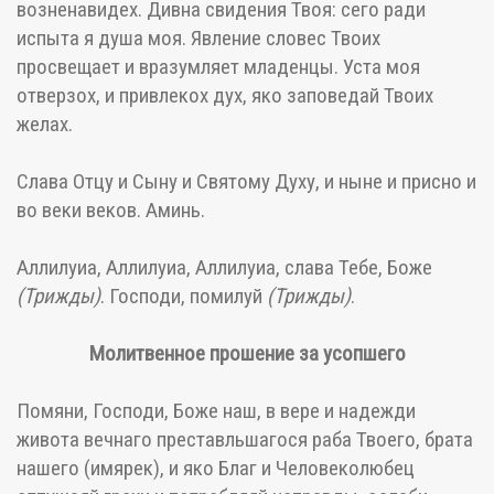
возненавидех. Дивна свидения Твоя: сего ради
испыта я душа моя. Явление словес Твоих
просвещает и вразумляет младенцы. Уста моя
отверзох, и привлекох дух, яко заповедай Твоих
желах.
Слава Отцу и Сыну и Святому Духу, и ныне и присно и
во веки веков. Аминь.
Аллилуиа, Аллилуиа, Аллилуиа, слава Тебе, Боже
(Трижды)
. Господи, помилуй
(Трижды)
.
Молитвенное прошение за усопшего
Помяни, Господи, Боже наш, в вере и надежди
живота вечнаго преставльшагося раба Твоего, брата
нашего (имярек), и яко Благ и Человеколюбец