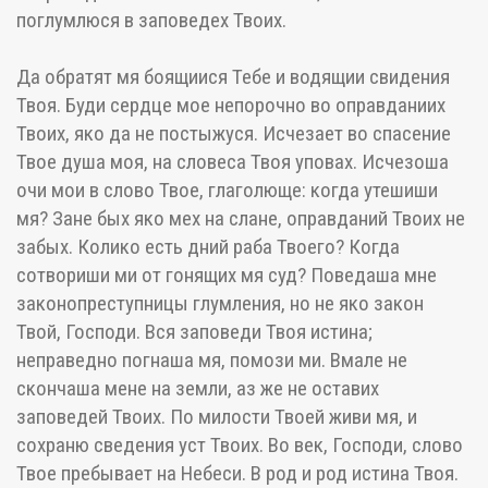
поглумлюся в заповедех Твоих.
Да обратят мя боящиися Тебе и водящии свидения
Твоя. Буди сердце мое непорочно во оправданиих
Твоих, яко да не постыжуся. Исчезает во спасение
Твое душа моя, на словеса Твоя уповах. Исчезоша
очи мои в слово Твое, глаголюще: когда утешиши
мя? Зане бых яко мех на слане, оправданий Твоих не
забых. Колико есть дний раба Твоего? Когда
сотвориши ми от гонящих мя суд? Поведаша мне
законопреступницы глумления, но не яко закон
Твой, Господи. Вся заповеди Твоя истина;
неправедно погнаша мя, помози ми. Вмале не
скончаша мене на земли, аз же не оставих
заповедей Твоих. По милости Твоей живи мя, и
сохраню сведения уст Твоих. Во век, Господи, слово
Твое пребывает на Небеси. В род и род истина Твоя.