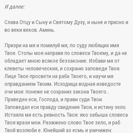
И далее:
Слава Отцу и Сыну и Святому Духу, и ныне и присно и
во веки веков. Аминь.
Призри на мя и помилуй мя, по суду любящих имя
Твое. Стопы моя направи по словеси Твоему, и да не
обладает мною всякое беззаконие. Избави мя от
клеветы человеческия, и сохраню заповеди Твоя.
Лице Твое просвети на раба Твоего, и научи мя
оправданием Твоим. Исходища водная изведосте
очи мои: понеже не сохраних закона Твоего..
Праведен еси, Господа, и прави суди Твои.
Заповедал еси правду свидения Твоя, и истину зело.
Истаяла мя есть ревность Твоя: яко забыша словеса
Твоя врази мои. Разжжено слово Твое зело, и раб
Твой возлюби е. Юнейший аз есмь и уничижен: