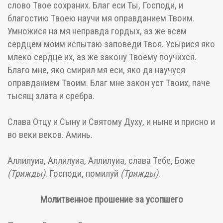
слово Твое сохраних. Благ еси Ты, Господи, и
благостию Твоею научи мя оправданием Твоим.
Умножися на мя неправда гордых, аз же всем
сердцем моим испытаю заповеди Твоя. Усырися яко
млеко сердце их, аз же закону Твоему поучихся.
Благо мне, яко смирил мя еси, яко да научуся
оправданием Твоим. Благ мне закон уст Твоих, паче
тысящ злата и сребра.
Слава Отцу и Сыну и Святому Духу, и ныне и присно и
во веки веков. Аминь.
Аллилуиа, Аллилуиа, Аллилуиа, слава Тебе, Боже
(Трижды)
. Господи, помилуй
(Трижды)
.
Молитвенное прошение за усопшего