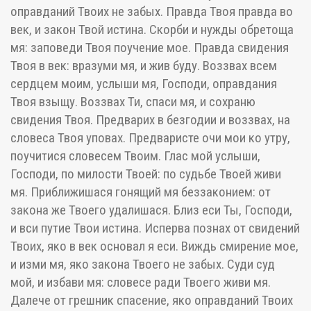
оправданий Твоих не забых. Правда Твоя правда во
век, и закон Твой истина. Скорби и нужды обретоща
мя: заповеди Твоя поучение мое. Правда свидения
Твоя в век: вразуми мя, и жив буду. Воззвах всем
сердцем моим, услыши мя, Господи, оправдания
Твоя взыщу. Воззвах Ти, спаси мя, и сохраню
свидения Твоя. Предварих в безгодии и воззвах, на
словеса Твоя уповах. Предваристе очи мои ко утру,
поучитися словесем Твоим. Глас мой услыши,
Господи, по милости Твоей: по судьбе Твоей живи
мя. Приближишася гонящий мя беззаконием: от
закона же Твоего удалишася. Близ еси Ты, Господи,
и вси путие Твои истина. Исперва познах от свидений
Твоих, яко в век основал я еси. Виждь смирение мое,
и изми мя, яко закона Твоего не забых. Суди суд
мой, и избави мя: словесе ради Твоего живи мя.
Далече от грешник спасение, яко оправданий Твоих