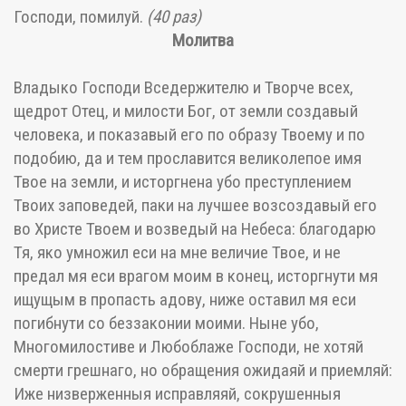
Господи, помилуй.
(40 раз)
Молитва
Владыко Господи Вседержителю и Творче всех,
щедрот Отец, и милости Бог, от земли создавый
человека, и показавый его по образу Твоему и по
подобию, да и тем прославится великолепое имя
Твое на земли, и исторгнена убо преступлением
Твоих заповедей, паки на лучшее возсоздавый его
во Христе Твоем и возведый на Небеса: благодарю
Тя, яко умножил еси на мне величие Твое, и не
предал мя еси врагом моим в конец, исторгнути мя
ищущым в пропасть адову, ниже оставил мя еси
погибнути со беззаконии моими. Ныне убо,
Многомилостиве и Любоблаже Господи, не хотяй
смерти грешнаго, но обращения ожидаяй и приемляй:
Иже низверженныя исправляяй, сокрушенныя