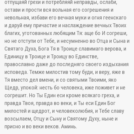
отпущаяй грехи и потребляяй неправды, ослаби,
остави и прости вся вольная его согрешения и
невольная, избави его вечная муки и огня геенскаго
и даруй ему причастие и наслаждение вечных Твоих
благих, уготованных любящим Тя: аще бо И согреши,
но не отступи от Тебе, и несумненно во Отца и Сына и
Святаго Духа, Бога Тя в Троице славимаго верова, и
Единицу в Троице и Троицу во Единстве,
православно даже до последняго своего издыхания
исповеда. Темже милостив тому буди, и веру, яже в
Тя вместо дел вмени, и со святыми Твоими, яко
Щедр, упокой: несть бо человека, иже поживет и не
согрешит. Но Ты Един еси кроме всякаго греха, и
правда Твоя, правда во веки, и Ты еси Един Бог
милостей и щедрот, и человеколюбия, и Тебе славу
возсылаем, Отцу и Сыну и Святому Духу, ныне и
присно и во веки веков. Аминь.