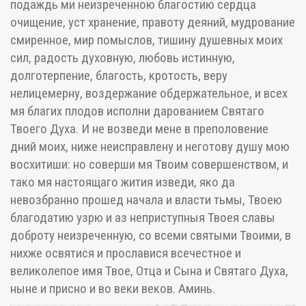
подаждь ми неизреченною благостию сердца
очищение, уст хранение, правоту деяний, мудрование
смиренное, мир помыслов, тишину душевных моих
сил, радость духовную, любовь истинную,
долготерпение, благость, кротость, веру
нелицемерну, воздержание обдержательное, и всех
мя благих плодов исполни дарованием Святаго
Твоего Духа. И не возведи мене в преполовение
дний моих, ниже неисправлену и неготову душу мою
восхитиши: но соверши мя Твоим совершенством, и
тако мя настоящаго жития изведи, яко да
невозбранно прошед начала и власти тьмы, Твоею
благодатию узрю и аз неприступныя Твоея славы
доброту неизреченную, со всеми святыми Твоими, в
нихже освятися и прославися всечестное и
великолепое имя Твое, Отца и Сына и Святаго Духа,
ныне и присно и во веки веков. Аминь.