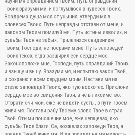
научи мя оправданием Твоим. Путь оправданий
Твоих вразуми ми, и поглумлюся в чудесех Твоих.
Воздрема душа моя от уныния, утверди мя в
словесех Твоих. Путь неправды отстави от мене, и
законом Твоим помилуй мя. Путь истины изволих, и
судьбы Твоя не забых. Прилепихся свидением
Твоим, Господи, не посрами мене. Путь заповедей
Твоих текох, егда разширил еси сердце мое.
Законоположи мне, Господи, путь оправданий Твоих,
и взыщу и выну. Вразуми мя, и испытаю закон Твой,
и сохраню и всем сердцем моим. Настави мя на
стезю заповедей Твоих, яко тую восхотех. Приклони
сердце мое во свидения Твоя, а не в лихоимство.
Отврати очи мои, еже не видети суеты, в пути Твоем
живи мя. Постави рабу Твоему слово Твое в страх
Твой. Отыми поношение мое, еже непщевах, яко
судьбы Твоя благи. Се, возжелах заповеди Твоя, в
правде Твоей живи мя. И да приидет на мя милость