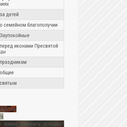
ниях
за детей
о семейном благополучии
Заупокойные
перед иконами Пресвятой
ицы
праздникам
 общие
 святым
й Огонь
та
к важно поминать усопших?