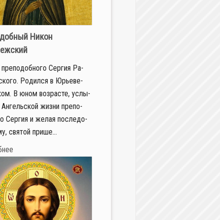
добный Никон
нежский
 пре­по­доб­но­го Сер­гия Ра­
ско­го. Ро­дил­ся в Юрье­ве-
ком. В юном воз­расте, услы­
Ан­гель­ской жиз­ни пре­по­
го Сер­гия и же­лая по­сле­до­
у, свя­той при­ше...
бнее