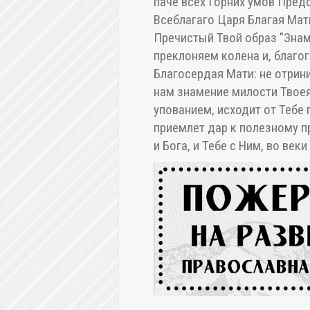
паче всех Горних умов Предс
Всеблагаго Царя Благая Мат
Пречистый Твой образ "Зна
преклоняем колена и, благо
Благосердая Мати: не отрин
нам знамение милости Твоея:
упованием, исходит от Тебе 
приемлет дар к полезному 
и Бога, и Тебе с Ним, во веки