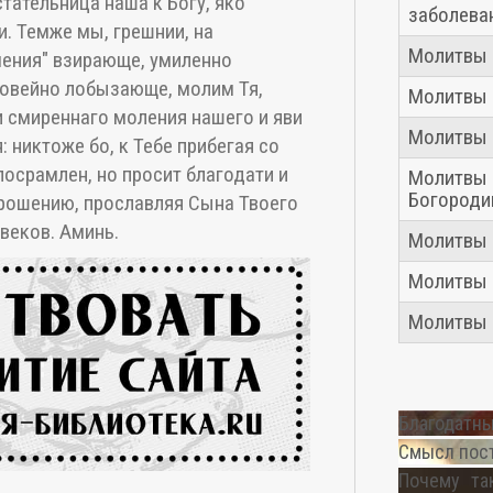
тательница наша к Богу, яко
заболева
и. Темже мы, грешнии, на
Молитвы 
мения" взирающе, умиленно
говейно лобызающе, молим Тя,
Молитвы 
и смиреннаго моления нашего и яви
Молитвы 
 никтоже бо, к Тебе прибегая со
посрамлен, но просит благодати и
Молитвы 
Богород
прошению, прославляя Сына Твоего
 веков. Аминь.
Молитвы 
Молитвы
Молитвы
Благодатны
Смысл пос
Почему та