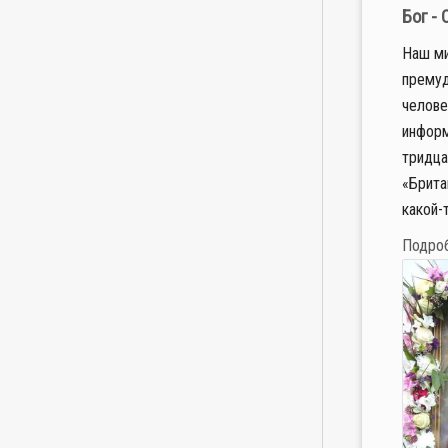
Бог -
Наш ми
премуд
челове
информ
тридца
«Брита
какой-
Подро