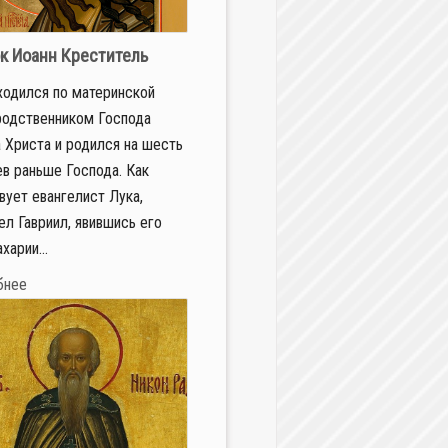
к Иоанн Креститель
ходился по материнской
родственником Господа
 Христа и родился на шесть
в раньше Господа. Как
вует евангелист Лука,
ел Гавриил, явившись его
харии...
бнее