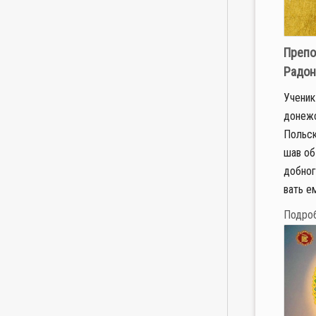
Препо
Радо
Уче­ник
до­неж­
Поль­с
шав об 
доб­но­
вать ем
Подро