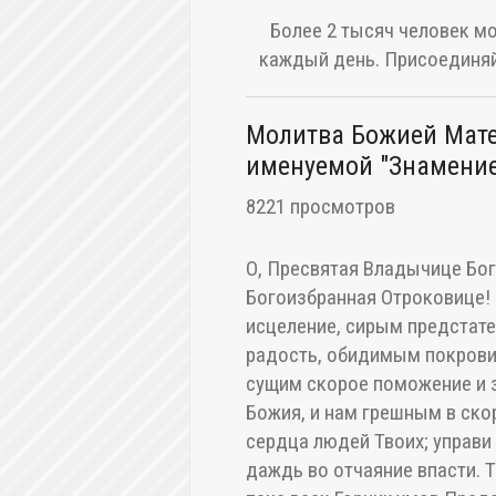
Более 2 тысяч человек мо
каждый день. Присоединяй
Молитва Божией Мате
именуемой "Знамени
8221 просмотров
О, Пресвятая Владычице Бог
Богоизбранная Отроковице!
исцеление, сирым предстате
радость, обидимым покровит
сущим скорое поможение и з
Божия, и нам грешным в ско
сердца людей Твоих; управи 
даждь во отчаяние впасти. Т