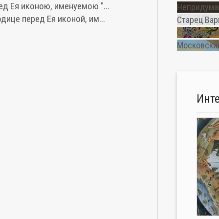
д Ея иконою, именуемою "...
Непридуман
ице перед Ея иконой, им...
Старец Вар
Священном
Московский
Инт