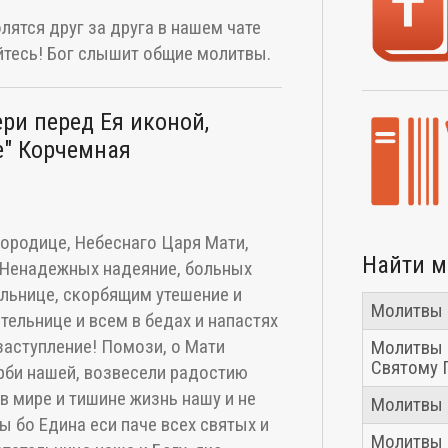
лятся друг за друга в нашем чате
тесь! Бог слышит общие молитвы.
ри перед Ея иконой,
е" Корчемная
ородице, Небеснаго Царя Мати,
Найти 
 Ненадежных надеяние, больных
льнице, скорбящим утешение и
Молитвы 
ельнице и всем в бедах и напастях
аступление! Помози, о Мати
Молитвы 
Святому 
рби нашей, возвесели радостию
в мире и тишине жизнь нашу и не
Молитвы 
ы бо Едина еси паче всех святых и
Молитвы 