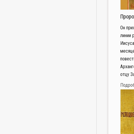
Проро
Он при
линии 
Иисуса
месяце
повест
Арханг
отцу За
Подро