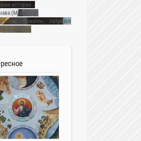
ная история...
нава (Меркулов)
ученик Ермоген, патриарх
 и всея Руси
ересное