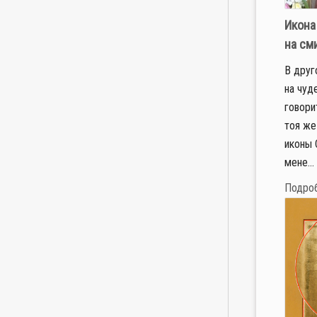
Икона
на см
В дру­г
на чу­д
го­во­р
тоя же 
ико­ны 
мене...
Подро