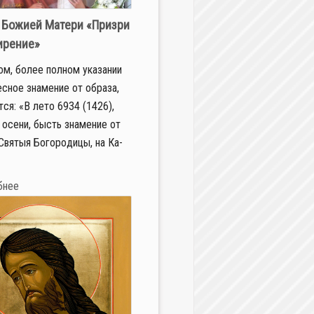
 Божией Матери «Призри
ирение»
ом, бо­лее пол­ном ука­за­нии
ес­ное зна­ме­ние от об­ра­за,
ит­ся: «В ле­то 6934 (1426),
осе­ни, бысть зна­ме­ние от
Свя­тыя Бо­го­ро­ди­цы, на Ка­
бнее