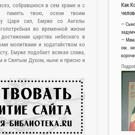
всех, собравшихся в сем храме и с
Как К
ю память твою, осени твоим
челов
 у Царя сил, Емуже со Ангелы
— Сыно
гопотребная во временной жизни
задумч
достижении царства небеснаго в
— Мам,
ыми молитвами и ходатайством ко
ом… не
сту, Емуже подобает всякая слава,
короче
м и Святым Духом, ныне и присно и
Подро