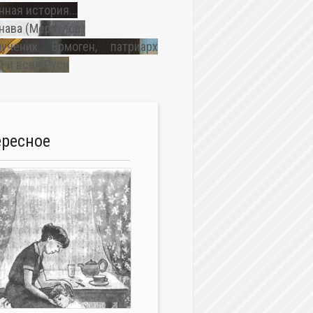
ная история...
нава (Меркулов)
ученик Ермоген, патриарх
 и всея Руси
ересное