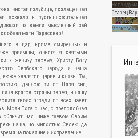
Непридуман
това, чистая голубице, позлащенная
Старец Вар
ая похвало и пустынножительная
Священном
адившая на земли мысленный рай
Московский
подобная мати Параскево!
йнаго в дар, кроме смиренных и
яже приимшы, очистя я святыми
си к жениху твоему, Христу Богу
Инт
асото Сербскаго народа и наша
, еюже хвалятся царие и князи. Ты,
постию, данною ти от Царя сил,
 лица врагов страны твоея, и нашу
олитв твоих огради от всех навет
в. Моли Бога о нас, о преподобная
ю обличит нас, ниже гневом Своим
грехи наша, но милостию Своею да
 время на покаяние и исправление.