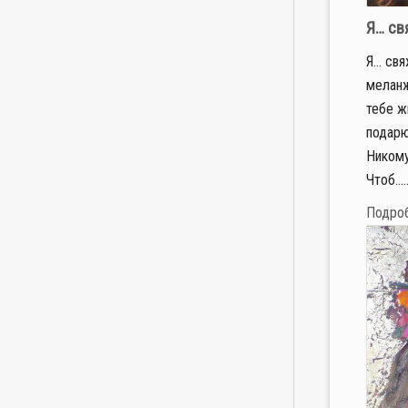
Я… св
Я… свя
меланж
тебе ж
подарю
Никому
Чтоб…..
Подро