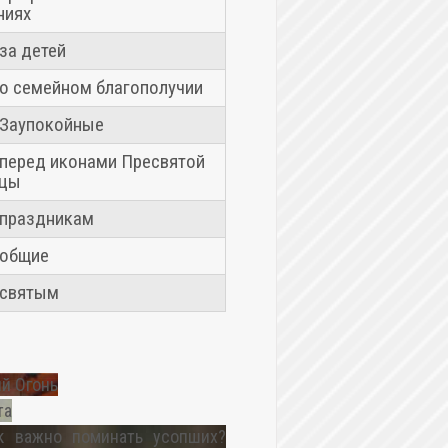
ниях
за детей
о семейном благополучии
Заупокойные
перед иконами Пресвятой
ицы
праздникам
 общие
 святым
й Огонь
та
к важно поминать усопших?