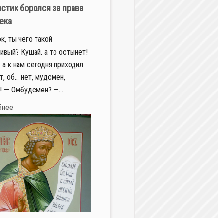
остик боролся за права
ека
к, ты чего такой
ивый? Кушай, а то остынет!
 а к нам сегодня приходил
т, об… нет, мудсмен,
! — Омбудсмен? —...
бнее