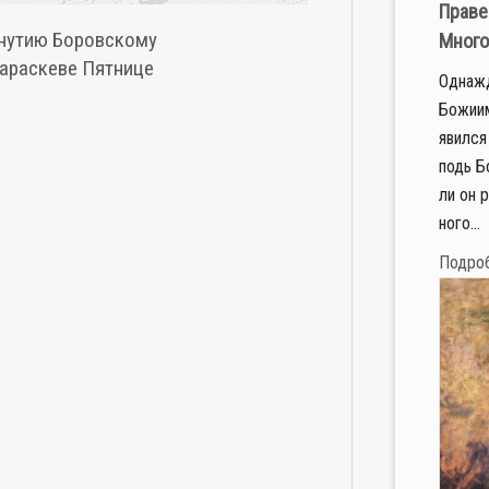
Праве
нутию Боровскому
Много
араскеве Пятнице
Од­на­ж
Бо­жи­и
явил­ся
подь Бо
ли он р
но­го...
Подро