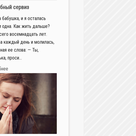
бный сервиз
 бабушка, и я осталась
 одна. Как жить дальше?
сего восемнадцать лет.
а каждый день и молилась,
ная ее слова: — Ты,
ка, проси...
бнее