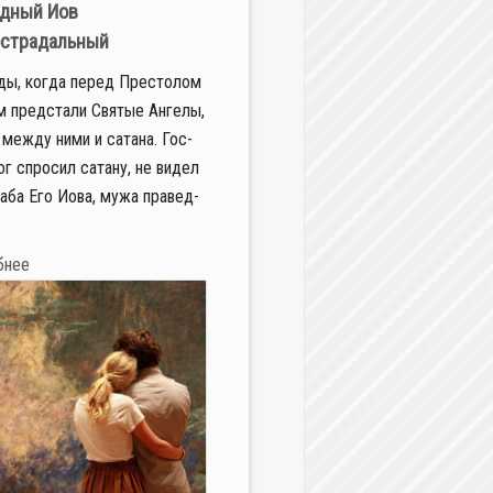
дный Иов
страдальный
ды, ко­гда пе­ред Пре­сто­лом
м пред­ста­ли Свя­тые Ан­ге­лы,
 меж­ду ни­ми и са­та­на. Гос­
г спро­сил са­та­ну, не ви­дел
а­ба Его Иова, му­жа пра­вед­
бнее