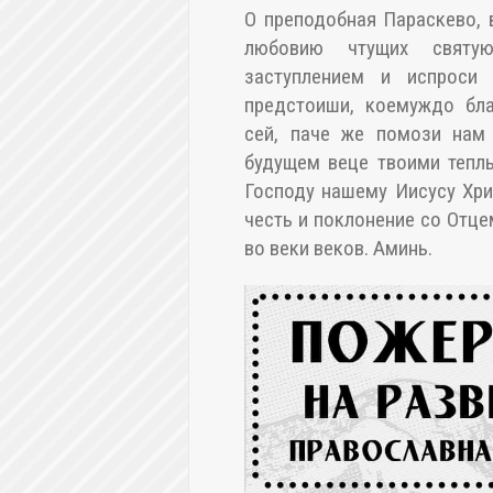
О преподобная Параскево, 
любовию чтущих святу
заступлением и испроси
предстоиши, коемуждо бла
сей, паче же помози нам 
будущем веце твоими тепл
Господу нашему Иисусу Хри
честь и поклонение со Отце
во веки веков. Аминь.