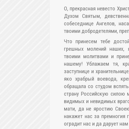
О, прекрасная невесто Хрис
Духом Святым, девственн
собеседнице Ангелов, нас
твоими добродетелями, пре
Что принесем тебе досто
грешных молений наших, 
твоими молитвами и прине
нашему! Ублажаем тя, кр
заступнице и хранительнице
яко храбрый воевода, кре
обращала со студом вспять
страну Российскую силою м
видимых и невидимых враго
мати, да не яростию Свое
накажет нас за премногия 
оградит нас и да дарует нам