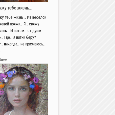
яжу тебе жизнь…
жу тебе жизнь… Из веселой
евой пряжи… Я… свяжу
изнь… И потом… от души
… Где… я нитки беру?
… никогда… не признаюсь…
.
бнее