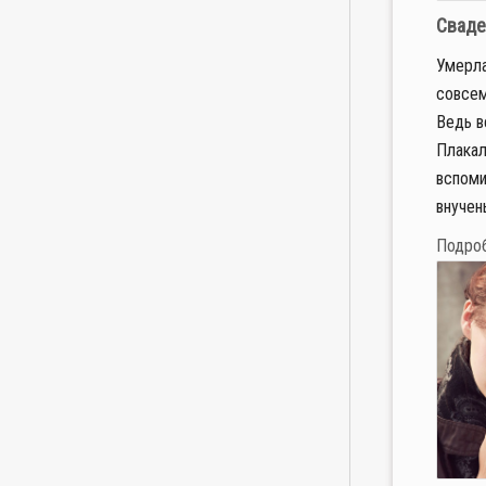
Сваде
Умерла
совсем
Ведь в
Плакал
вспоми
внучень
Подро