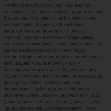
житейских потреб довольство, и да не во зло
обратим благая, даруемая нам от щедродательныя
Его десницы, но в славу имени Его святаго, и во
спасение наше. Сохрани, угодниче Божий,
предстательством твоим святым, всех нас.
Соблюди, чудотворче святый, благомощными
твоими молитвами обитель твою, всю страну нашу
невредимыми от всякаго зла, и вся люди,
жительствущия в обители твоей, и на поклонение в
ню приходящия, осени небесным твоим
благословением, и в скорбех, бедах и болезнех,
утешение, избавление и исцеление им подаждь; да
благодарно славим, хвалим и величаем
прославльшаго тя Господа, чрез тебе дивно
благодетельствующаго нам, Безначального Отца,
Единороднаго Его Сына, и Единосущнаго Его Духа,
Троицу Живоначальную и Нераздельную, и твое