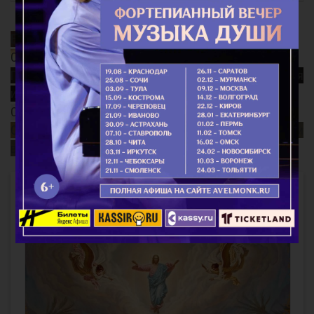
Благодатный Огонь
Смысл поста
Почему так важно поминать усопших? Непридуманная
история...
Старец Варнава (Меркулов)
Священномученик Ермоген, патриарх Московский и
всея Руси
Интересное