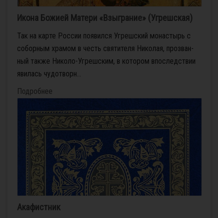
Икона Божией Матери «Взыграние» (Угрешская)
Так на кар­те Рос­сии по­явил­ся Уг­реш­ский мо­на­стырь с
со­бор­ным хра­мом в честь свя­ти­те­ля Ни­ко­лая, про­зван­
ный так­же Ни­ко­ло-Уг­реш­ским, в ко­то­ром впо­след­ствии
яви­лась чу­до­твор­н...
Подробнее
Акафистник