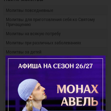
Молитвы повседневные
Молитвы для приготовления себя ко Святому
Причащению
Молитвы на всякую потребу
Молитвы при различных заболеваниях
Молитвы за детей
Молитвы о семейном благополучии
Молитвы Заупокойные
Молитвы перед иконами Пресвятой Богородицы
Молитвы праздникам
Молитвы общие
Молитвы святым