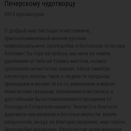
Печерскому чудотворцу
5914 просмотров
О добрый наш пастырю и наставниче,
приснопоминаемый иноков русских
первоначалъниче, преподобне и богоносне отче наш
Антоние! Ты горе на небеси, мы низу на земли,
удаленнии от тебе не толико местом, колико
греховною нечистотою нашею, обаче памятуя
отеческую любовь твою к людем ти сродным,
припадаем и молим ти ся со умилением и верою:
помози нам грешным, покаянием очиститися, и
достойными быти помилования и прощения от
Господа и Создателя нашего. Умоли Его благость
даровати нам великия и богатыя милости: земли
плодоносие, возду-ха благорастворение, мир глубок,
братолюбие искреннее, благочестие нелицемерное,