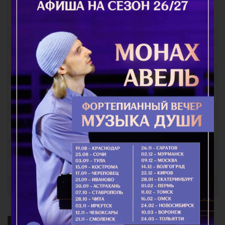
Молитвы для приготовления себя ко Святому
Причащению
Молитвы на всякую потребу
Молитвы при различных заболеваниях
Молитвы за детей
Молитвы о семейном благополучии
Молитвы Заупокойные
Молитвы перед иконами Пресвятой Богородицы
Молитвы праздникам
Молитвы общие
Молитвы святым
Благодатный Огонь