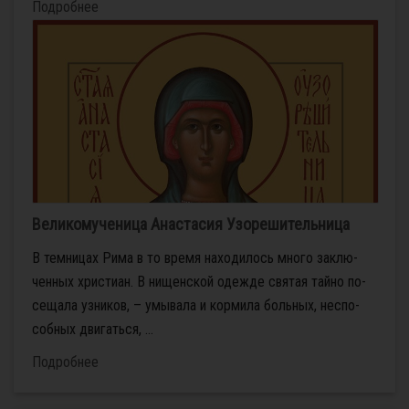
Подробнее
Великомученица Анастасия Узорешительница
В тем­ни­цах Ри­ма в то вре­мя на­хо­ди­лось мно­го за­клю­
чен­ных хри­сти­ан. В ни­щен­ской одеж­де свя­тая тай­но по­
се­ща­ла уз­ни­ков, – умы­ва­ла и кор­ми­ла боль­ных, неспо­
соб­ных дви­гать­ся, ...
Подробнее