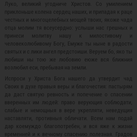
Луко, великий угодниче Христов. Со умилением
приклоньше колена сердец наших, и припадая к раце
честных и многоцелебных мощей твоих, якоже чада
отца молим тя всеусердно: услыши нас грешных и
принеси молитву нашу к милостивому и
человеколюбивому Богу, Емуже ты ныне в радости
святых и с лики ангел предстоиши. Веруем бо, яко ты
любиши ны тою же любовию еюже вся ближния
возлюбил еси, пребывая на земли.
Испроси у Христа Бога нашего да утвердит чад
Своих в духе правыя веры и благочестия: пастырям
да даст святую ревность и попечение о спасении
вверенных им людей: право верующия соблюдати,
слабые и немощныя в вере укрепляти, неведущия
наставляти, противныя обличати. Всем нам подай
дар коемуждо благопотребен, и вся яже к жизни
временней и к вечному спасению полезная. Градов