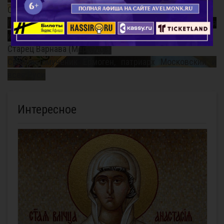
Смысл поста
Почему так важно поминать усопших? Непридуманная
история...
Старец Варнава (Меркулов)
Священномученик Ермоген, патриарх Московский и
всея Руси
Интересное