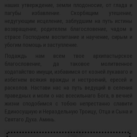
наших утверждение, земли плодоносие, от глада и
пагубы избавление. Скорбящим утешение,
недугующим исцеление, заблудшим на путь истины
возвращение, родителем благословение, чадом в
страсе Господнем воспитание и научение, сирым и
убогим помощь и заступление.
Подаждь нам всем твое архипастырское
благословение, да таковое молитвенное
ходатайство имущи, избавимся от козней лукаваго и
избегнем всякия вражды и нестроений, ересей и
расколов. Настави нас на путь ведущий в селения
праведных и моли о нас всесильнаго Бога, в вечней
жизни сподобимся с тобою непрестанно славити
Единосущную и Нераздельную Троицу, Отца и Сына и
Святаго Духа. Аминь.