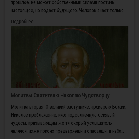
прошлое, не может собственными силами постичь
настоящее, не ведает будущего. Человек знает только....
Подробнее
Молитвы Святителю Николаю Чудотворцу
Молитва вторая О великий заступниче, архиерею Божий,
Николае преблаженне, иже подсолнечную осиявый
чудесы, призывающим же тя скорый услышатель
являяся, ихже присно предваряеши и спасаеши, и изба...