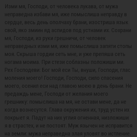
Изми мя, Господи, от человека лукава, от мужа
неправедна избави мя, иже помыслиша неправду в
сердце, весь день ополчаху брани, изостриша язык
свой, яко змиин яд аспидов под устнами их. Сохрани
мя, Господи, из руки грешничи, от человек
неправедных изми мя, иже помыслиша запяти стопы
моя. Скрыша гордии сеть мне, и уже препяша сеть
ногама моима. При стези соблазны положиши ми.
Рех Господеви: Бог мой еси Ты, внуши, Господи, глас
моления моего! Господи, Господи, сило спасения
моего, осенил еси над главою моею в день брани. Не
предаждь мене, Господи от желания моего
грешнику: помыслиша на мя, не остави мене, да не
когда вознесутся. Глава окружения их, труд устен их
покрыет я. Падут на них углия огненная, низложиши
я в страстех, и не постоят. Муж язычен не исправится
на земли: мужа неправедна злая уловят во истление.