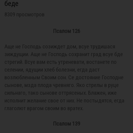
беде
8309 просмотров
Псалом 126
Аще не Господь созиждет дом, всуе трудишася
зиждущии. Аще не Господь сохранит град всуе бде
стрегий. Всуе вам есть утреневати, востанете по
селении, ядущии хлеб болезни, егда даст
возлюбленным Своим сон. Се достояние Господне
сынове, мзда плода чревняго. Яко стрелы в руце
сильнаго, тако сынове оттрясеных. Блажен, иже
исполнит желание свое от них. Не постыдятся, егда
глаголют врагом своим во вратех.
Псалом 139