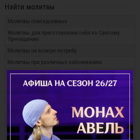
Найти молитвы
Молитвы повседневные
Молитвы для приготовления себя ко Святому
Причащению
Молитвы на всякую потребу
Молитвы при различных заболеваниях
Молитвы за детей
Молитвы о семейном благополучии
Молитвы Заупокойные
Молитвы перед иконами Пресвятой Богородицы
Молитвы праздникам
Молитвы общие