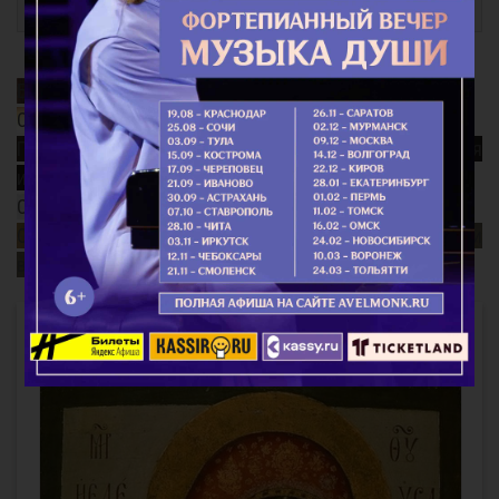
Молитвы святым
Благодатный Огонь
Смысл поста
Почему так важно поминать усопших? Непридуманная
история...
Старец Варнава (Меркулов)
Священномученик Ермоген, патриарх Московский и
всея Руси
Интересное