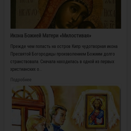
Икона Божией Матери «Милостивая»
Преж­де чем по­пасть на ост­ров Кипр чу­до­твор­ная ико­на
Пре­свя­той Бо­го­ро­ди­цы про­из­во­ле­ни­ем Бо­жи­им дол­го
стран­ство­ва­ла. Сна­ча­ла на­хо­ди­лась в од­ной из пер­вых
хри­сти­ан­ских о...
Подробнее