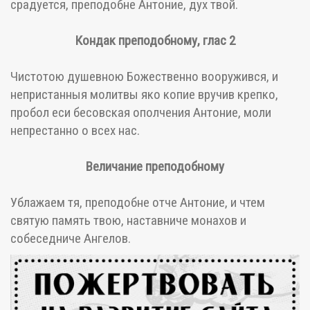
срадуется, преподобне Антоние, дух твой.
Кондак преподобному, глас 2
Чистотою душевною Божественно вооружився, и
непристанныя молитвы яко копие вручив крепко,
пробол еси бесовская ополчения Антоние, моли
непрестанно о всех нас.
Величание преподобному
Ублажаем тя, преподобне отче Антоние, и чтем
святую память твою, наставниче монахов и
собеседниче Ангелов.