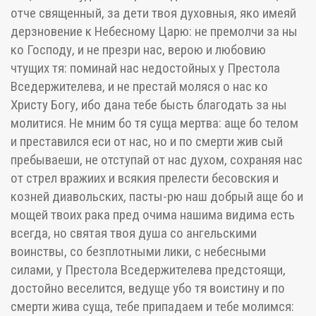
отче священный, за дети твоя духовныя, яко имеяй
дерзновение к Небесному Царю: не премолчи за ны
ко Господу, и не презри нас, верою и любовию
чтущих тя: поминай нас недостойных у Престола
Вседержителева, и не престай моляся о нас ко
Христу Богу, ибо дана тебе бысть благодать за ны
молитися. Не мним бо тя суща мертва: аще бо телом
и преставился еси от нас, но и по смерти жив сый
пребываеши, не отступай от нас духом, сохраняя нас
от стрел вражиих и всякия прелести бесовския и
козней диавольских, пасты-рю наш добрый аще бо и
мощей твоих рака пред очима нашима видима есть
всегда, но святая твоя душа со ангельскими
воинствы, со безплотными лики, с небесными
силами, у Престола Вседержителева предстоящи,
достойно веселится, ведуще убо тя воистину и по
смерти жива суща, тебе припадаем и тебе молимся: