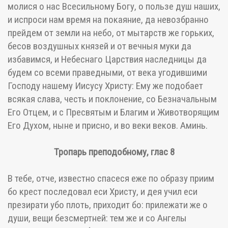
молися о нас Всесильному Богу, о пользе душ наших,
и испроси нам время на покаяние, да невозбранно
прейдем от земли на небо, от мытарств же горьких,
бесов воздушных князей и от вечныя муки да
избавимся, и Небеснаго Царствия наследницы да
будем со всеми праведными, от века угодившими
Господу нашему Иисусу Христу: Ему же подобает
всякая слава, честь и поклонение, со Безначальным
Его Отцем, и с Пресвятым и Благим и Животворящим
Его Духом, ныне и присно, и во веки веков. Аминь.
Тропарь преподобному, глас 8
В тебе, отче, известно спасеся еже по образу приим
бо крест последовал еси Христу, и дея учил еси
презирати убо плоть, приходит бо: прилежати же о
души, вещи безсмертней: тем же и со Ангелы