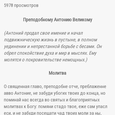
5978 просмотров
Преподобному Антонию Великому
(Антоний продал свое имение и начал
подвижническую жизнь в пустыне, в полном
уединении и непрестанной борьбе с бесами. Он
обрел спокойствие духа и мир в мыслях. Ему
молятся о покровительстве немощных.)
Молитва
О священная главо, преподобне отче, преблаженне
авво Антоние, не забуди убогих твоих до конца, но
поминай нас всегда во святых и благоприятных
молитвах к Богу: помяни стадо твое, еже сам упасл
еси, и не забуди посещати чад твоих моли за ны,