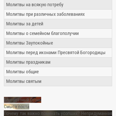
Молитвы на всякую потребу
Молитвы при различных заболеваниях
Молитвы за детей
Молитвы о семейном благополучии
Молитвы Заупокойные
Молитвы перед иконами Пресвятой Богородицы
Молитвы праздникам
Молитвы общие
Молитвы святым
Благодатный Огонь
Смысл поста
Почему так важно поминать усопших? Непридуманная