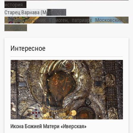
история...
Старец Варнава (Меркулов)
Священномученик Ермоген, патриарх Московский и
всея Руси
Интересное
Икона Божией Матери «Иверская»