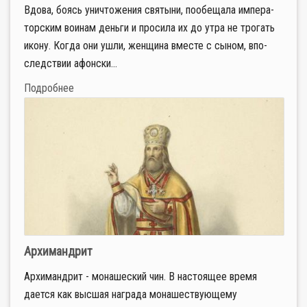
Вдо­ва, бо­ясь уни­что­же­ния свя­ты­ни, по­обе­ща­ла им­пе­ра­
тор­ским во­и­нам день­ги и про­си­ла их до утра не тро­гать
ико­ну. Ко­гда они ушли, жен­щи­на вме­сте с сы­ном, впо­
след­ствии афон­ски...
Подробнее
Архимандрит
Архимандрит - монашеский чин. В настоящее время
дается как высшая награда монашествующему