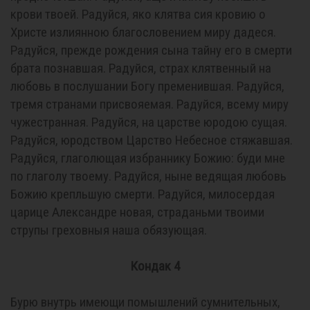
крови твоей. Радуйся, яко клятва сия кровию о
Христе излиянною благословением миру дадеся.
Радуйся, прежде рождения сына тайну его в смерти
брата познавшая. Радуйся, страх клятвенный на
любовь в послушании Богу пременившая. Радуйся,
тремя странами присвояемая. Радуйся, всему миру
чужестранная. Радуйся, на царстве юродою сущая.
Радуйся, юродством Царство Небесное стяжавшая.
Радуйся, глаголющая избраннику Божию: буди мне
по глаголу твоему. Радуйся, ныне ведящая любовь
Божию крепльшую смерти. Радуйся, милосердая
царице Александре новая, страданьми твоими
струпы греховныя наша обязующая.
Кондак 4
Бурю внутрь имеющи помышлений сумнительных,