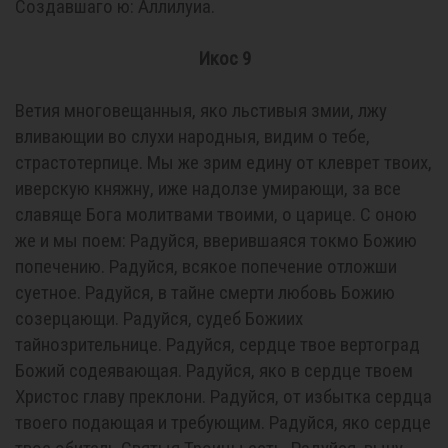
Создавшаго ю: Аллилуиа.
Икос 9
Ветия многовещанныя, яко льстивыя змии, лжу
вливающии во слухи народныя, видим о тебе,
страстотерпице. Мы же зрим едину от клеврет твоих,
иверскую княжну, иже надолзе умирающи, за все
славяще Бога молитвами твоими, о царице. С оною
же и мы поем: Радуйся, вверившаяся токмо Божию
попечению. Радуйся, всякое попечение отложши
суетное. Радуйся, в тайне смерти любовь Божию
созерцающи. Радуйся, судеб Божиих
тайнозрительнице. Радуйся, сердце твое вертоград
Божий содеявающая. Радуйся, яко в сердце твоем
Христос главу преклони. Радуйся, от избытка сердца
твоего подающая и требующим. Радуйся, яко сердце