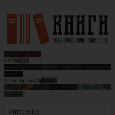
Благодатный Огонь
Смысл поста
Почему так важно поминать усопших? Непридуманная
история...
Старец Варнава (Меркулов)
Священномученик Ермоген, патриарх Московский и
всея Руси
Интересное