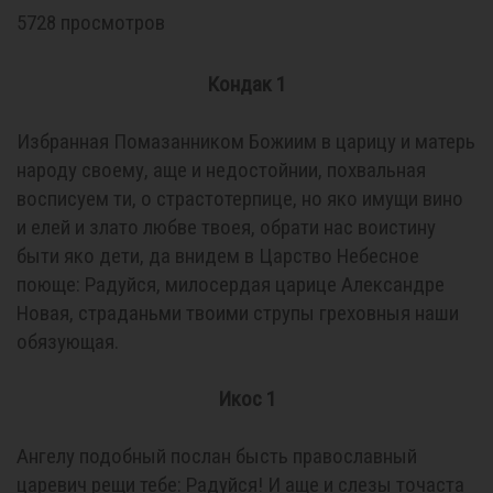
5728 просмотров
Кондак 1
Избранная Помазанником Божиим в царицу и матерь
народу своему, аще и недостойнии, похвальная
восписуем ти, о страстотерпице, но яко имущи вино
и елей и злато любве твоея, обрати нас воистину
быти яко дети, да внидем в Царство Небесное
поюще: Радуйся, милосердая царице Александре
Новая, страданьми твоими струпы греховныя наши
обязующая.
Икос 1
Ангелу подобный послан бысть православный
царевич рещи тебе: Радуйся! И аще и слезы точаста