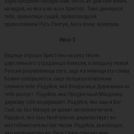
зарю предблистающую нам: несть во дни сем еллин,
ни иудей, но вся и во всех Христос. Тако дивящеся
тебе, пришелице сущей, превозшедшей
православием Русь Святую, Богу поем: Аллилуиа.
Икос 5
Видяще отроцы Христовы на руку твоею
царственнаго страдальца Алексия, и владыку Новой
России разумевающе сего, аще и в немощи его слава
Божия совершается, сице потщахуся песньми
служити тебе: Радуйся, яко Владычица Державная на
тебе указует. Радуйся, яко Предвечный Младенец
державу тебе возвращает. Радуйся, яко аще и Бог
Сый, но без Матере не может вочеловечитися.
Радуйся, яко сын твой присно державствует во
местоблюстительстве твоем. Радуйся, указующая,
яко материнство во Дусе Святе спасает мир.