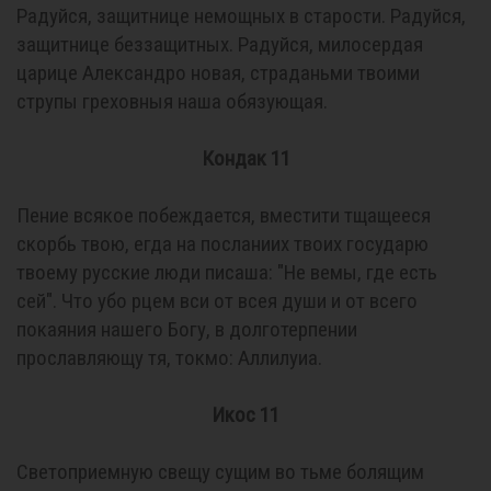
Радуйся, защитнице немощных в старости. Радуйся,
защитнице беззащитных. Радуйся, милосердая
царице Александро новая, страданьми твоими
струпы греховныя наша обязующая.
Кондак 11
Пение всякое побеждается, вместити тщащееся
скорбь твою, егда на посланиих твоих государю
твоему русские люди писаша: "Не вемы, где есть
сей". Что убо рцем вси от всея души и от всего
покаяния нашего Богу, в долготерпении
прославляющу тя, токмо: Аллилуиа.
Икос 11
Светоприемную свещу сущим во тьме болящим