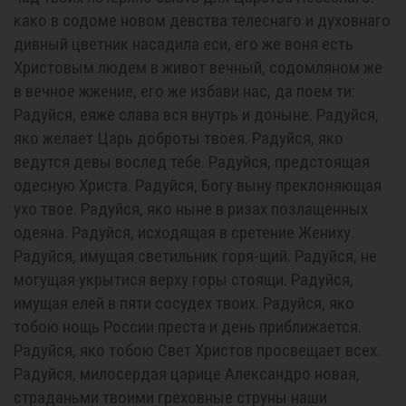
како в содоме новом девства телеснаго и духовнаго
дивный цветник насадила еси, его же воня есть
Христовым людем в живот вечный, содомляном же
в вечное жжение, его же избави нас, да поем ти:
Радуйся, еяже слава вся внутрь и доныне. Радуйся,
яко желает Царь доброты твоея. Радуйся, яко
ведутся девы вослед тебе. Радуйся, предстоящая
одесную Христа. Радуйся, Богу выну преклоняющая
ухо твое. Радуйся, яко ныне в ризах позлащенных
одеяна. Радуйся, исходящая в сретение Жениху.
Радуйся, имущая светильник горя-щий. Радуйся, не
могущая укрытися верху горы стоящи. Радуйся,
имущая елей в пяти сосудех твоих. Радуйся, яко
тобою нощь России преста и день приближается.
Радуйся, яко тобою Свет Христов просвещает всех.
Радуйся, милосердая царице Александро новая,
страданьми твоими греховные струны наши