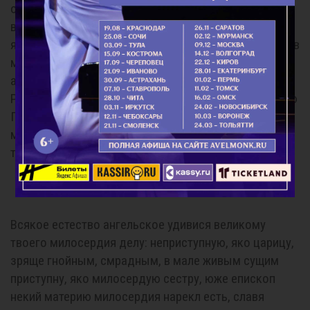
оправданная кротости ю сына твоего. Радуйся,
всеми зримая во смирении сына твоего. Радуйся,
яко страдания его лепота души твоея. Радуйся, яко в
мучениех его расширяется сердце твое. Радуйся,
аще и дни его мали и исполнены лютых скорбей.
Радуйся, яко скорби сия златом, ливаном и смирною
Предвечному Младенцу принесены суть. Радуйся,
милосердая царице Александре новая, страданьми
твоими греховные струпы наши обязующая.
Кондак 9
Всякое естество ангельское удивися великому
твоего милосердия делу: неприступную, яко царицу,
зряще гнойным, смрадным, в мале живым сущим
приступну, яко милосердую сестру, юже епископ
некий материю милосердия нарекл есть, славя