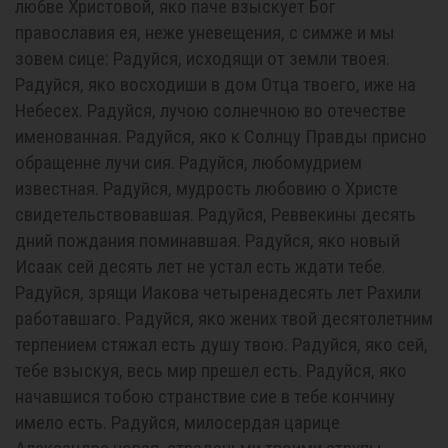
любве Христовой, яко паче взыскует Бог
православия ея, неже уневещения, с симже и мы
зовем сице: Радуйся, исходящи от земли твоея.
Радуйся, яко восходиши в дом Отца твоего, иже на
Небесех. Радуйся, лучою солнечною во отечестве
именованная. Радуйся, яко к Солнцу Правды присно
обращенне лучи сия. Радуйся, любомудрием
известная. Радуйся, мудрость любовию о Христе
свидетельствовавшая. Радуйся, Реввекины десять
дний пождания поминавшая. Радуйся, яко новый
Исаак сей десять лет не устал есть ждати тебе.
Радуйся, зрящи Иакова четыренадесять лет Рахили
работавшаго. Радуйся, яко жених твой десятолетним
терпением стяжал есть душу твою. Радуйся, яко сей,
тебе взыскуя, весь мир прешел есть. Радуйся, яко
начавшися тобою странствие сие в тебе кончину
имело есть. Радуйся, милосердая царице