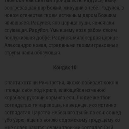
твое обитель Святыя Троицы есть. Радуйся, выну
возгревавшая дар Божий, живущий в тебе. Радуйся, в
новом отечестве твоем истинным даром Божиим
явившаяся. Радуйся, яко царица сущи, явися аки
служащая. Радуйся, Умывшему нозе рабом своим
послужившая добре. Радуйся, милосердая царице
Александро новая, страданьми твоими греховные
струпы наши обязующая.
Кондак 10
Спасти хотящи Рим Третий, якоже собирает кокош
птенцы своя под криле, влающийся изменою
кораблец русский кормила еси. Людие же твои
соглядатаю тя нарекоша, не ведяще, яко истинно
соглядатая Царства Небеснаго ты была еси: сошед
убо узрю, аще по воплю содомскому грядущему ко
мне совершаются: очами твои-ми соглядал Сый