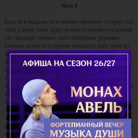
Икос 8
Весь бе в вышних, но и нижних никакоже отступи сын
твой, о мати, еяже душу на всякое время и на всякий
час проходит оружие: како наследник державы
великия носим есть рукама меньшаго раба: како во
участии народнем повсечасно нужду имел есть:
указуя, яко не может без народа царь, указуя, яко не
может без царя народ, ты же, утешающи народ
сыном твоим, слышиши от всех сице: Радуйся, яко
держай на руку твоею покоился есть. Радуйся, днесь
молящи его простити наши грехи. Радуйся, яко сын
твой воистину глава народу своему. Радуйся, яко
телесем от главы своея неотъемлемым народ сей
зрится. Радуйся, яко сын твой присно питаем пищею
ратников простых. Радуйся, яко народ твой спасется
токмо причастием страданий сына твоего. Радуйся,