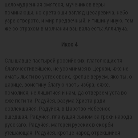
целомудренная смятеся, мучеников веры
поминающи, но сретающи взгляд цесаревича, небо
узре отверсто, и мир предвечный, и тишину иную, тем
же со страхом в молчании взывала есть: Аллилуиа.
Икос 4
Слышавше пастырей российских, глаголющих тя
благочестивейшею, не усомнимся в Церкви, иже не
имать льсти во устех своих, крепце веруем, яко ты, о
царице, воистину благую часть избра, еяже,
помолися, не лишитися и нам, да отверзем уста во
еже пети ти: Радуйся, разума Христа ради
совлекшаяся. Радуйся, в Царство Небесное
вшедшая. Радуйся, плачущая сыном за грехи народа
русскаго. Радуйся, матерей русских в скорби
утешающая. Радуйся, кротце народ отрекшийся