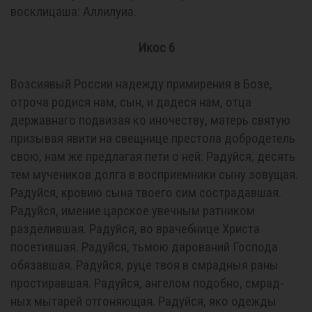
восклицаша: Аллилуиа.
Икос 6
Возсиявый России надежду примирения в Бозе,
отроча родися нам, сын, и дадеся нам, отца
державнаго подвизая ко иночеству, матерь святую
призывая явити на свещнице престола добродетель
свою, нам же предлагая пети о ней: Радуйся, десять
тем мучеников долга в восприемники сыну зовущая.
Радуйся, кровию сына твоего сим сострадавшая.
Радуйся, имение царское увечным ратником
разделившая. Радуйся, во врачебнице Христа
посетившая. Радуйся, тьмою дарований Господа
обязавшая. Радуйся, руце твоя в смрадныя раны
простиравшая. Радуйся, ангелом подобно, смрад-
ных мытарей отгоняющая. Радуйся, яко одежды