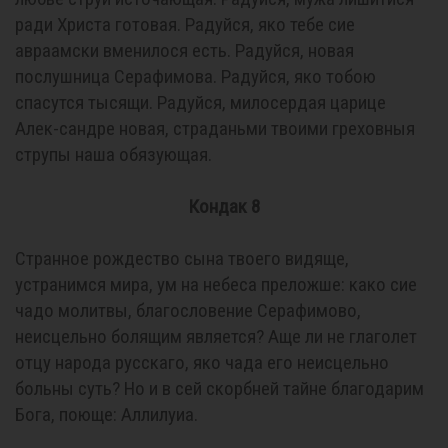
ради Христа готовая. Радуйся, яко тебе сие
авраамски вменилося есть. Радуйся, новая
послушница Серафимова. Радуйся, яко тобою
спасутся тысящи. Радуйся, милосердая царице
Алек-сандре новая, страданьми твоими греховныя
струпы наша обязующая.
Кондак 8
Странное рождество сына твоего видяще,
устранимся мира, ум на небеса преложше: како сие
чадо молитвы, благословение Серафимово,
неисцельно болящим является? Аще ли не глаголет
отцу народа русскаго, яко чада его неисцельно
больны суть? Но и в сей скорбней тайне благодарим
Бога, поюще: Аллилуиа.