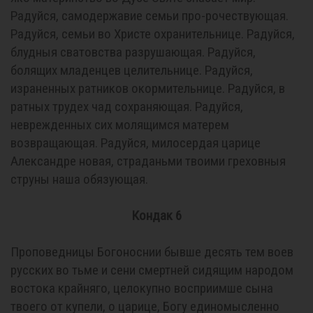
Радуйся, самодержавие семьи про-рочествующая.
Радуйся, семьи во Христе охранительнице. Радуйся,
блудныя сватовства разрушающая. Радуйся,
болящих младенцев целительнице. Радуйся,
израненных ратников окормительнице. Радуйся, в
ратных трудех чад сохраняющая. Радуйся,
неврежденных сих молящимся матерем
возвращающая. Радуйся, милосердая царице
Александре новая, страданьми твоими греховныя
струны наша обязующая.
Кондак 6
Проповедницы Богоноснии бывше десять тем воев
русских во тьме и сени смертней сидящим народом
востока крайняго, целокупно восприимше сына
твоего от купели, о царице, Богу единомысленно