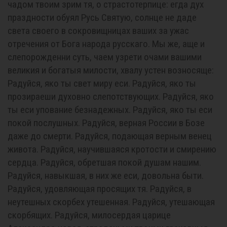
чадом твоим зрим тя, о страстотерпице: егда дух
праздности обуял Русь Святую, солнце не даде
света своего в сокровищницах ваших за ужас
отречения от Бога народа русскаго. Мы же, аще и
слепорожденни суть, чаем узрети очами вашими
великия и богатыя милости, хвалу устен возносяще:
Радуйся, яко ты свет миру еси. Радуйся, яко ты
прозираеши духовно слепотствующих. Радуйся, яко
ты еси упование безнадежных. Радуйся, яко ты еси
покой послушных. Радуйся, верная России в Бозе
даже до смерти. Радуйся, подающая верным венец
живота. Радуйся, научившаяся кротости и смирению
сердца. Радуйся, обретшая покой душам нашим.
Радуйся, навыкшая, в них же еси, довольна быти.
Радуйся, удовляющая просящих тя. Радуйся, в
неутешных скорбех утешенная. Радуйся, утешающая
скорбящих. Радуйся, милосердая царице