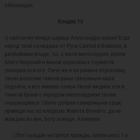
обязующая.
Кондак 13
О святая мученице царице Александро новая! Егда
народ твой схождаше от Руси Святей в Вавилон, в
разбойники впаде, ты, о мати милосердия, елеем
благотворений и вином церковных торжеств
умащала еси его. Паче же и на рамена отроковиц
твоих возложи тяжкия раны греховныя наша
подъяти, и все имение семьи твоей иждила еси в
тяжкой брани с народом милосердием твоим
гнушающимся. Обаче добрая самаряныня сущи,
приведи нас ко кладезю Живота Вечнаго, да не
жаждем во век, Богу зовуще: Аллилуиа.
(Этот кондак читается трижды, затем икос 1 и