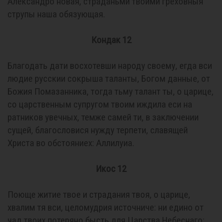
Александро новая, страданьми твоими греховныя
струпы наша обязующая.
Кондак 12
Благодать дати восхотевши народу своему, егда вси
людие русскии сокрыша таланты, Богом данные, от
Божия Помазанника, тогда тьму талант ты, о царице,
со царственным супругом твоим иждила еси на
ратников увечных, темже самей ти, в заключении
сущей, благословися нужду терпети, славящей
Христа во обстояниех: Аллилуиа.
Икос 12
Поюще житие твое и страдания твоя, о царице,
хвалим тя вси, целомудрия источниче: ни едино от
чад твоих потеряно бысть для Царства Небеснаго: