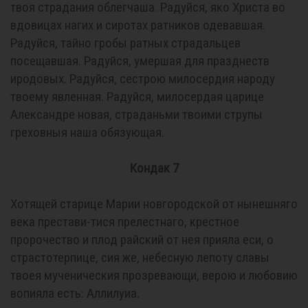
твоя страдания облегчаша. Радуйся, яко Христа во
вдовицах нагих и сиротах ратников одевавшая.
Радуйся, тайно гробы ратных страдальцев
посещавшая. Радуйся, умершая для празднеств
иродовых. Радуйся, сестрою милосердия народу
твоему явленная. Радуйся, милосердая царице
Александре новая, страданьми твоими струпы
греховныя наша обязующая.
Кондак 7
Хотящей старице Марии новгородской от нынешняго
века престави-тися прелестнаго, крестное
пророчество и плод райский от нея прияла еси, о
страстотерпице, сия же, небесную лепоту славы
твоея мученическия прозревающи, верою и любовию
вопияла есть: Аллилуиа.