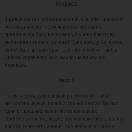
Кондак 2
Видящи святая себе в вере иной, глаголет царевичу
исповеднически: не можно есть человека
предпочести Богу, како смогу любовь Христову
любве ради твоея отринути? Како забуду Бога отец
моих? Аще предам Христа, и твоя изгибнет любы.
Сей же, узрев веру сию, умиленно взываше:
Аллилуиа.
Икос 2
Разум недоразумеваемый разумети из тьмы
люторства ищущи, плакася горько святая. Но яко
един от древних, на них же взирающе во
свидетельстве их, людие, звери и камение славляху
Христа, глаголет царевич, яко любы его - икона