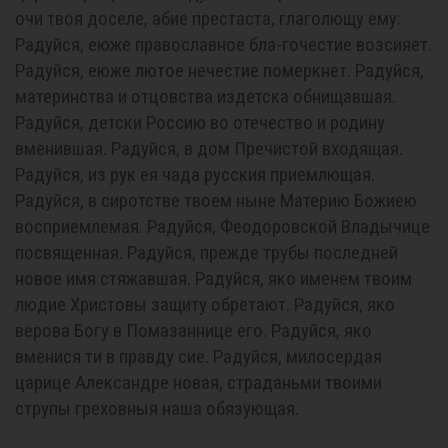
очи твоя доселе, абие престаста, глаголющу ему:
Радуйся, еюже православное бла-гочестие возсияет.
Радуйся, еюже лютое нечестие померкнет. Радуйся,
материнства и отцовства издетска обнищавшая.
Радуйся, детски Россию во отечество и родину
вменившая. Радуйся, в дом Пречистой входящая.
Радуйся, из рук ея чада русския приемлющая.
Радуйся, в сиротстве твоем ныне Материю Божиею
восприемлемая. Радуйся, Феодоровской Владычице
посвященная. Радуйся, прежде трубы последней
новое имя стяжавшая. Радуйся, яко именем твоим
людие Христовы защиту обретают. Радуйся, яко
верова Богу в Помазаннице его. Радуйся, яко
вменися ти в правду сие. Радуйся, милосердая
царице Александре новая, страданьми твоими
струпы греховныя наша обязующая.