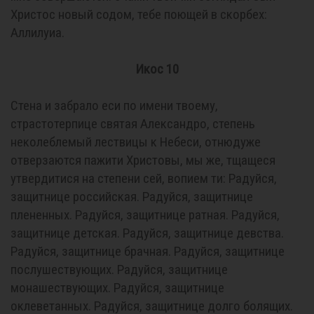
Христос новый содом, тебе поющей в скорбех:
Аллилуиа.
Икос 10
Стена и забрало еси по имени твоему,
страстотерпице святая Александро, степень
неколеблемый лествицы к Небеси, отнюдуже
отверзаются пажити Христовы, мы же, тщащеся
утвердитися на степени сей, вопием ти: Радуйся,
защитнице российская. Радуйся, защитнице
плененных. Радуйся, защитнице ратная. Радуйся,
защитнице детская. Радуйся, защитнице девства.
Радуйся, защитнице брачная. Радуйся, защитнице
послушествующих. Радуйся, защитнице
монашествующих. Радуйся, защитнице
оклеветанных. Радуйся, защитнице долго болящих.