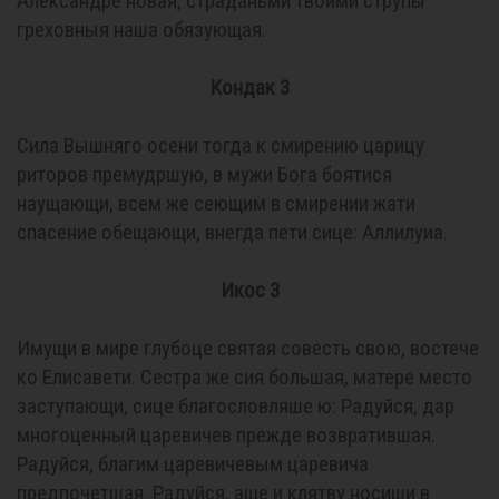
Александре новая, страданьми твоими струпы
греховныя наша обязующая.
Кондак 3
Сила Вышняго осени тогда к смирению царицу
риторов премудршую, в мужи Бога боятися
наущающи, всем же сеющим в смирении жати
спасение обещающи, внегда пети сице: Аллилуиа.
Икос 3
Имущи в мире глубоце святая совесть свою, востече
ко Елисавети. Сестра же сия большая, матере место
заступающи, сице благословляше ю: Радуйся, дар
многоценный царевичев прежде возвратившая.
Радуйся, благим царевичевым царевича
предпочетшая. Радуйся, аще и клятву носиши в