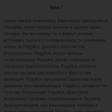
Икос 7
Новую показа тя мученицу Александру преподобный
Серафим, новую общину девичию в дщерех твоих
созидая. Мы же видяще тя, о царице, волами
источника саровскаго покрываемую, со умилением
зовем ти: Радуйся, древляго благочестия
ревнительнице. Радуйся, ветхих святынь
почитательнице. Радуйся, двема старицами на
страдания благословленная. Радуйся, купно со
святою сестрою два храма Бога Живаго нам
являющия. Радуйся, крещением Саровским новое
крещение Руси прорицающая. Радуйся, западной тли
Русь сво-бождающая. Радуйся, Духа Свята
молитвами Серафима сподобляющаяся. Радуйся,
Духа целомудрия, сми-ренномудрия, терпения и
любве струи источающая. Радуйся, мужа лишитися