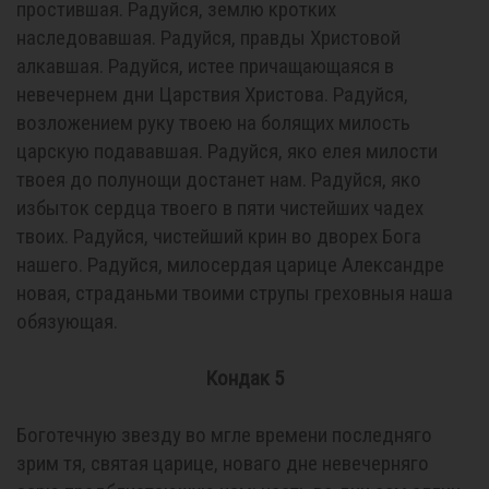
простившая. Радуйся, землю кротких
наследовавшая. Радуйся, правды Христовой
алкавшая. Радуйся, истее причащающаяся в
невечернем дни Царствия Христова. Радуйся,
возложением руку твоею на болящих милость
царскую подававшая. Радуйся, яко елея милости
твоея до полунощи достанет нам. Радуйся, яко
избыток сердца твоего в пяти чистейших чадех
твоих. Радуйся, чистейший крин во дворех Бога
нашего. Радуйся, милосердая царице Александре
новая, страданьми твоими струпы греховныя наша
обязующая.
Кондак 5
Боготечную звезду во мгле времени последняго
зрим тя, святая царице, новаго дне невечерняго