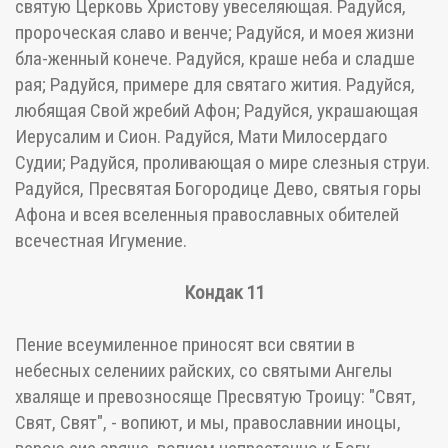
святую Церковь Христову увеселяющая. Радуйся,
пророческая славо и венче; Радуйся, и моея жизни
бла-женный конече. Радуйся, краше неба и сладше
рая; Радуйся, примере для святаго жития. Радуйся,
любящая Свой жребий Афон; Радуйся, украшающая
Иерусалим и Сион. Радуйся, Мати Милосердаго
Судии; Радуйся, проливающая о мире слезныя струи.
Радуйся, Пресвятая Богородице Дево, святыя горы
Афона и всея вселенныя православных обителей
всечестная Игумение.
Кондак 11
Пение всеумиленное приносят вси святии в
небесных селениих райских, со святыми Ангелы
хваляще и превозносяще Пресвятую Троицу: "Свят,
Свят, Свят", - вопиют, и мы, православнии иноцы,