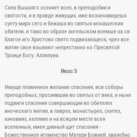
Сила Вышняго осеняет всех, в преподобии и
святости, и в правде живущих, иже возненавидеша
суету мира сего и бежаша во святыя монашеския
обители, и тамо во образе ангельском вземше на ся
благое иго Христово свято подвизающеся, чрез все
житие свое взывают непрестанно ко Пресвятой
Троице Богу: Аллилуиа.
Икос 3
Имуще пламенное желание спасения, вси соборы
преподобных, просиявшии во святых от века, и ныне
подвиги спасения совершающии во обителех
иноческаго жития, в лаврех, монастырех, скитех,
киновиих, келлиих и на всяцем месте всея
вселенныя, имея дивный щит спасения -
Божественное игуменство Матери Божией, хвалебно