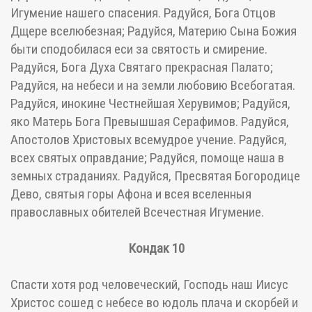
Игумение нашего спасения. Радуйся, Бога Отцов
Дщере вселюбезная; Радуйся, Материю Сына Божия
быти сподобилася еси за святость и смирение.
Радуйся, Бога Духа Святаго прекрасная Палато;
Радуйся, на небеси и на земли любовию Всебогатая.
Радуйся, инокине Честнейшая Херувимов; Радуйся,
яко Матерь Бога Превышшая Серафимов. Радуйся,
Апостолов Христовых всемудрое учение. Радуйся,
всех святых оправдание; Радуйся, помоще наша в
земных страданиях. Радуйся, Пресвятая Богородице
Дево, святыя горы Афона и всея вселенныя
православных обителей Всечестная Игумение.
Кондак 10
Спасти хотя род человеческий, Господь наш Иисус
Христос сошед с небесе во юдоль плача и скорбей и