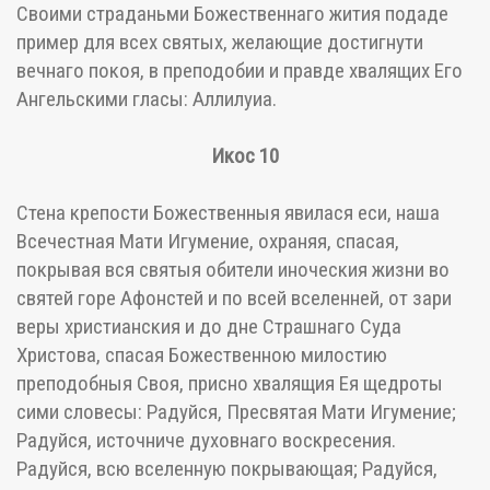
Своими страданьми Божественнаго жития подаде
пример для всех святых, желающие достигнути
вечнаго покоя, в преподобии и правде хвалящих Его
Ангельскими гласы: Аллилуиа.
Икос 10
Стена крепости Божественныя явилася еси, наша
Всечестная Мати Игумение, охраняя, спасая,
покрывая вся святыя обители иноческия жизни во
святей горе Афонстей и по всей вселенней, от зари
веры христианския и до дне Страшнаго Суда
Христова, спасая Божественною милостию
преподобныя Своя, присно хвалящия Ея щедроты
сими словесы: Радуйся, Пресвятая Мати Игумение;
Радуйся, источниче духовнаго воскресения.
Радуйся, всю вселенную покрывающая; Радуйся,