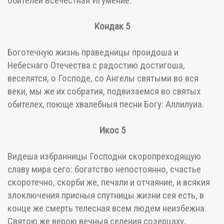
обителей Всечестная Игумение.
Кондак 5
Боготечную жизнь праведницы проидоша и
Небеснаго Отечества с радостию достигоша,
веселятся, о Господе, со Ангелы святыми во вся
веки, мы же их собратия, подвизаемся во святых
обителех, поюще хвалебныя песни Богу: Аллилуиа.
Икос 5
Видеша избранницы Господни скоропреходящую
славу мира сего: богатство непостоянно, счастье
скоротечно, скорби же, печали и отчаяние, и всякия
злоключения присныя спутницы жизни сея есть, в
конце же смерть телесная всем людем неизбежна.
Святою же верою вечныя селения созерцаху,