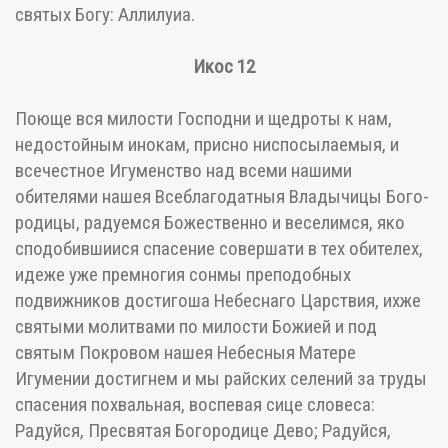
святых Богу: Аллилуиа.
Икос 12
Поюще вся милости Господни и щедроты к нам,
недостойным инокам, присно ниспосылаемыя, и
всечестное Игуменство над всеми нашими
обителями нашея Всеблагодатныя Владычицы Бого-
родицы, радуемся Божественно и веселимся, яко
сподобившиися спасение совершати в тех обителех,
идеже уже премногия сонмы преподобных
подвижников достигоша Небеснаго Царствия, ихже
святыми молитвами по милости Божией и под
святым Покровом нашея Небесныя Матере
Игумении достигнем и мы райских селений за труды
спасения похвальная, воспевая сице словеса:
Радуйся, Пресвятая Богородице Дево; Радуйся,