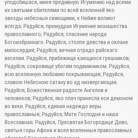
уподобишася, имея предивную Игумению над всеми
их святыми обителями по всей вселенней яко
звезды небесныя сияющими, к Нейже вопиют
всегда: Радуйся, премудрая Игумение монашества
православного; Радуйся, спасение народа
Богоизбраннаго. Радуйся, столпе девства и океане
милосердия; Радуйся, вечная отрадо райскаго
веселия. Радуйся, прибежище кающихся грешников;
Радуйся, сокровище убогим подвижником. Радуйся,
всю вселенную любовию покрывающая; Радуйся,
славою Небесною сатану во ад низвергающая.
Радуйся, Божественная радосте Ангелов и
человеков; Радуйся, яко плач принесла еси демоном
во веки. Радуйся, единая надеждо веры
православныя; Радуйся, Мати Господня и наша
Всеславная. Радуйся, Пресвятая Богородице Дево,
святыя горы Афона и всея вселенныя православных