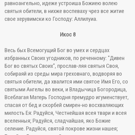
равноангельно, идеже устроиша Божиею волею
святыя обители, в нихже воспеваху чрез все житие
свое херувимски ко Господу: Аллилуиа.
Икос 8
Весь бых Всемогущий Бог во умех и сердцах
избранных Своих угодников, по реченному: "Дивен
Бог во святых Своих", прослав-ляя святыя Своя,
собираяй из среды мира греховнаго, водворяя во
святыя обители, да хвалится ими святое Имя Его, со
святыми Ангелы во веки, и Владычица Богородица,
Всеблагая Матерь Господня премудро игуменствует,
спасая от бед и скорбей смирен-но восхваляющих
милость Ея: Радуйся, Честнейшая всея твари и всея
вселенныя; Радуйся, сладчайшая, яко Божие
селение. Радуйся, святой покрове жизни нашея;