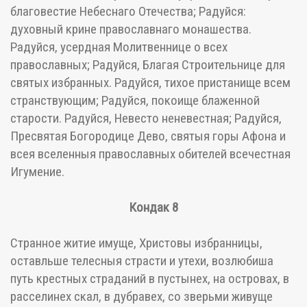
благовестие Небеснаго Отечества; Радуйся:
духовный крине православнаго монашества.
Радуйся, усердная Молитвеннице о всех
православных; Радуйся, Благая Строительнице для
святых избранных. Радуйся, тихое пристанище всем
странствующим; Радуйся, покоище блаженной
старости. Радуйся, Невесто неневестная; Радуйся,
Пресвятая Богородице Дево, святыя горы Афона и
всея вселенныя православных обителей всечестная
Игумение.
Кондак 8
Странное житие имуще, Христовы избранницы,
оставльше телесныя страсти и утехи, возлюбиша
путь крестных страданий в пустынех, на островах, в
расселинех скал, в дубравех, со зверьми живуще