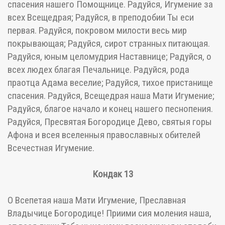
спасения нашего Помощнице. Радуйся, Игумение за
всех Всещедрая; Радуйся, в преподобии Ты еси
первая. Радуйся, покровом милости весь мир
покрывающая; Радуйся, сирот странных питающая.
Радуйся, юным целомудрия Наставнице; Радуйся, о
всех людех благая Печальнице. Радуйся, рода
праотца Адама веселие; Радуйся, тихое пристанище
спасения. Радуйся, Всещедрая наша Мати Игумение;
Радуйся, благое начало и конец нашего песнопения.
Радуйся, Пресвятая Богородице Дево, святыя горы
Афона и всея вселенныя православных обителей
Всечестная Игумение.
Кондак 13
О Всепетая наша Мати Игумение, Преславная
Владычице Богородице! Приими сия моления наша,