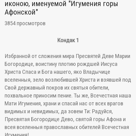
иконою, именуемой "Игумения горы
Афонской"
3854 просмотров
Кондак 1
Избранной от сложения мира Пресвятей Деве Марии
Богородице, воистину плотию рождшей Иисуса
Христа Спаса и Бога нашего, яко Владычице
вселенныя, зело возлюбившей Христа и взявшей под
Свой державный покров их святыя обители,
похвальное приносим пение. Ты же, Всечестная наша
Мати Игумения, храни и спасай нас от всех врагов
видимых и невидимых, да зовем Ти: Радуйся,
Пресвятая Богородице Дево, святой горы Афона и
всея вселенныя православных обителей Всечестная
Игумения!