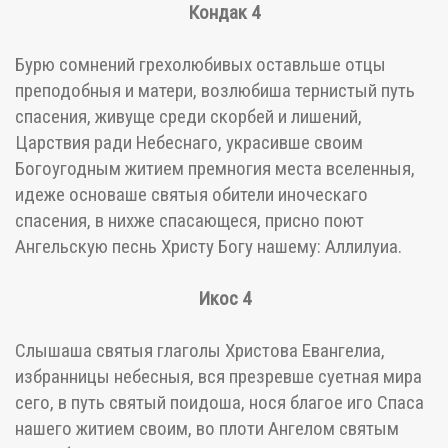
Кондак 4
Бурю сомнений грехолюбивых оставльше отцы
преподобныя и матери, возлюбиша тернистый путь
спасения, живуще среди скорбей и лишений,
Царствия ради Небеснаго, украсивше своим
Богоугодным житием премногия места вселенныя,
идеже основаше святыя обители иноческаго
спасения, в нихже спасающеся, присно поют
Ангельскую песнь Христу Богу нашему: Аллилуиа.
Икос 4
Слышаша святыя глаголы Христова Евангелиа,
избранницы небесныя, вся презревше суетная мира
сего, в путь святый поидоша, нося благое иго Спаса
нашего житием своим, во плоти Ангелом святым