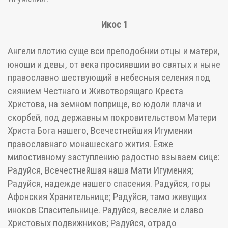
Икос 1
Ангели плотию суще вси преподобнии отцы и матери,
юноши и девы, от века просиявшии во святых и ныне
православно шествующий в небесныя селения под
сиянием Честнаго и Животворящаго Креста
Христова, на земном поприще, во юдоли плача и
скорбей, под державным покровительством Матери
Христа Бога нашего, Всечестнейшия Игумении
православнаго монашескаго жития. Еяже
милостивному заступлению радостно взываем сице:
Радуйся, Всечестнейшая наша Мати Игумения;
Радуйся, надежде нашего спасения. Радуйся, горы
Афонския Хранительнице; Радуйся, тамо живущих
иноков Спасительнице. Радуйся, веселие и славо
Христовых подвижников; Радуйся, отрадо