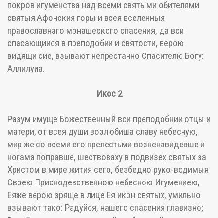
покров игуменства над всеми святыми обителями
святыя Афонския горы и всея вселенныя
православнаго монашеского спасения, да вси
спасающиися в преподобии и святости, верою
видящи сие, взывают непрестанно Спасителю Богу:
Аллилуиа.
Икос 2
Разум имуще Божественный вси преподобнии отцы и
матери, от всея души возлюбиша славу небесную,
мир же со всеми его прелестьми возненавидевше и
ногама поправше, шествоваху в подвизех святых за
Христом в мире жития сего, безбедно руко-водимыя
Своею Приснодевственною небесною Игумениею,
Еяже верою зряще в лице Ея икон святых, умильно
взывают тако: Радуйся, нашего спасения главизно;