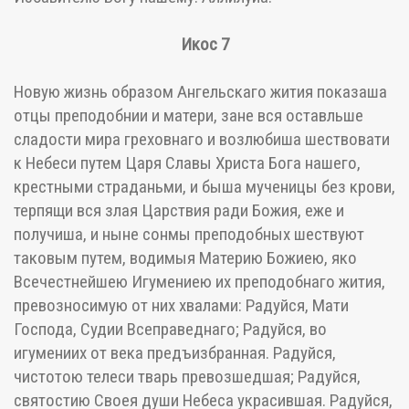
Икос 7
Новую жизнь образом Ангельскаго жития показаша
отцы преподобнии и матери, зане вся оставльше
сладости мира греховнаго и возлюбиша шествовати
к Небеси путем Царя Славы Христа Бога нашего,
крестными страданьми, и быша мученицы без крови,
терпящи вся злая Царствия ради Божия, еже и
получиша, и ныне сонмы преподобных шествуют
таковым путем, водимыя Материю Божиею, яко
Всечестнейшею Игумениею их преподобнаго жития,
превозносимую от них хвалами: Радуйся, Мати
Господа, Судии Всеправеднаго; Радуйся, во
игумениих от века предъизбранная. Радуйся,
чистотою телеси тварь превозшедшая; Радуйся,
святостию Своея души Небеса украсившая. Радуйся,