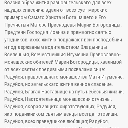
Возсия образ жития равноангельскаго для всех
ищущих спасения: вдали от всех сует мирских
примером Самаго Христа и Бога нашего и Его
Пречистыя Матере Приснодевы Марии Богородицы,
Предтечи Господня Иоанна и премногих святых
угодников, ихже житию подражают вси преподобнии
и под державным водительством Владычицы
Вселенныя, Всечестнейшия Игумении Православно-
монашеских обителей Марии Богородицы, хвалимой
от всех святых предивными похвалами сице:
Радуйся, православнаго монашества Мати Игумение;
Радуйся, их ангельскаго жития вечное спасение.
Радуйся, Благая Наставнице на путь небесныя жизни;
Радуйся, Настоятельнице монашеския отчизны.
Радуйся, скорая защито сиротствующих; Радуйся,
яко подвижником святым венцы всегда готовиши.
Радуйся, всех праведников любящая; Радуйся,