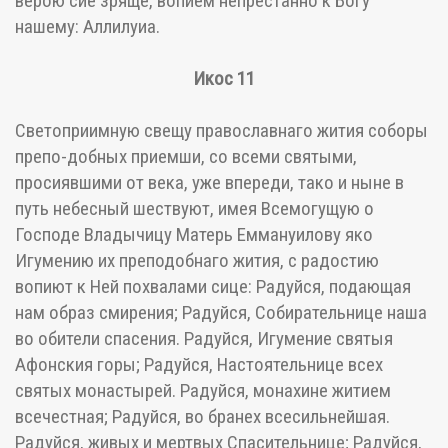
верою сие зряще, вопием непрестанно к Богу
нашему: Аллилуиа.
Икос 11
Светоприимную свещу православнаго жития соборы
препо-добных приемши, со всеми святыми,
просиявшими от века, уже впереди, тако и ныне в
путь небесный шествуют, имея Всемогущую о
Господе Владычицу Матерь Еммануилову яко
Игумению их преподобнаго жития, с радостию
вопиют к Ней похвалами сице: Радуйся, подающая
нам образ смирения; Радуйся, Собирательнице наша
во обители спасения. Радуйся, Игумение святыя
Афонския горы; Радуйся, Настоятельнице всех
святых монастырей. Радуйся, монахине житием
всечестная; Радуйся, во бранех всесильнейшая.
Радуйся, живых и мертвых Спасительнице; Радуйся,