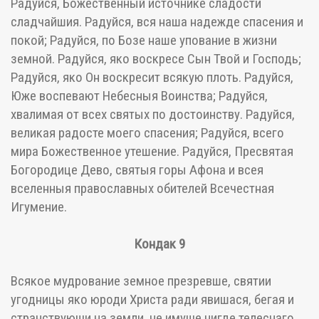
Радуйся, Божественный источнике сладости
сладчайшия. Радуйся, вся наша надежде спасения и
покой; Радуйся, по Бозе наше упование в жизни
земной. Радуйся, яко воскресе Сын Твой и Господь;
Радуйся, яко Он воскресит всякую плоть. Радуйся,
Юже воспевают Небесныя Воинства; Радуйся,
хвалимая от всех святых по достоинству. Радуйся,
великая радосте моего спасения; Радуйся, всего
мира Божественное утешение. Радуйся, Пресвятая
Богородице Дево, святыя горы Афона и всея
вселенныя православных обителей Всечестная
Игумение.
Кондак 9
Всякое мудрование земное презревше, святии
угодницы яко юроди Христа ради явишася, бегая и
странствующи на земли, не имуще нигде телеснаго,