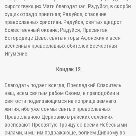
сиротствующих Мати благодатная. Радуйся, в скорби
сущих отрадо приятная; Радуйся, спасение
православных христиан. Радуйся, святых щедрот
Божественный океане; Радуйся, Пресвятая
Богородице Дево, святыя горы Афонския и всея
вселенныя православных обителей Всечестная
Игумение.
Кондак 12
Благодать подает всегда, Пресладкий Спаситель
наш, всем святым рабом Своим, в преподобии и
святости подвизающимся на поприще земнаго
жития, ибо уже сонмы святых православных
Православною Церковию в райских селениих
воспевают Пресвятую Троицу со всеми Небесными
силами, и мы им подражающе, вопием Дивному во