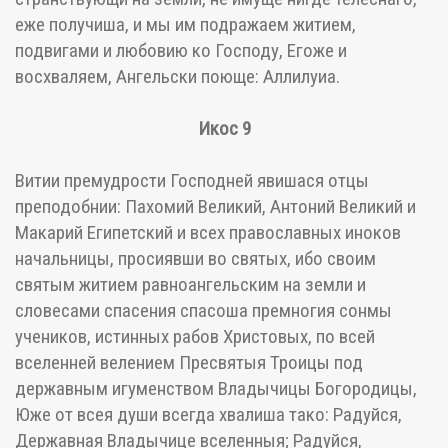
еже получиша, и мы им подражаем житием,
подвигами и любовию ко Господу, Егоже и
восхваляем, Ангельски поюще: Аллилуиа.
Икос 9
Витии премудрости Господней явишася отцы
преподобнии: Пахомий Великий, Антоний Великий и
Макарий Египетский и всех православных иноков
начальницы, просиявши во святых, ибо своим
святым житием равноангельским на земли и
словесами спасения спасоша премногия сонмы
учеников, истинных рабов Христовых, по всей
вселенней велением Пресвятыя Троицы под
державным игуменством Владычицы Богородицы,
Юже от всея души всегда хвалиша тако: Радуйся,
Державная Владычице вселенныя; Радуйся,