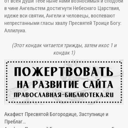
от всея души Тебе ныне нами возносимыя и сподоби
в чине Ангельстем достигнути Небеснаго Царствия,
идеже вси святии, Ангели и человецы, воспевают
непрестанными гласы хвалу Пресвятей Троице Богу:
Аллилуиа.
(Этот кондак читается трижды, затем икос 1 и
кондак 1)
Акафист Пресвятой Богородице, Заступнице и
Преблаг...