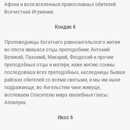
Афона и всея вселенныя православных обителей
Всечестная Игумение.
Кондак 6
Проповедницы богатнаго равноангельскаго жития
во плоти явишася отцы преподобнии: Антоний
Великий, Пахомий, Макарий, Феодосий и прочии
преподобныя отцы и матери, ихже житию сонмы
последоваша всех преподобных, наследницы бывше
райских обителей со всеми святыми, и мы им ныне
подражающе, во Ангельстем чине живуще,
воспеваем Спасителю мира хвалебныя гласы:
Аллилуиа.
Икос 6