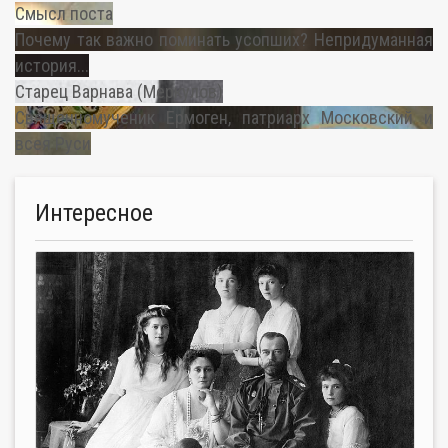
Смысл поста
Почему так важно поминать усопших? Непридуманная
история...
Старец Варнава (Меркулов)
Священномученик Ермоген, патриарх Московский и
всея Руси
Интересное