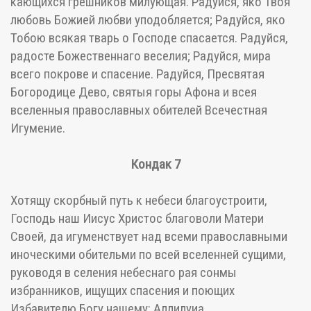
кающихся грешников милующая. Радуйся, яко Твоя
любовь Божией любви уподобляется; Радуйся, яко
Тобою всякая тварь о Господе спасается. Радуйся,
радосте Божественнаго веселия; Радуйся, мира
всего покрове и спасение. Радуйся, Пресвятая
Богородице Дево, святыя горы Афона и всея
вселенныя православных обителей Всечестная
Игумение.
Кондак 7
Хотящу скорбный путь к небеси благоустроити,
Господь наш Иисус Христос благоволи Матери
Своей, да игуменствует над всеми православными
иноческими обительми по всей вселенней сущими,
руководя в селения небеснаго рая сонмы
избранников, ищущих спасения и поющих
Избавителю Богу нашему: Аллилуиа.