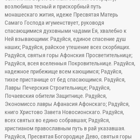
возлюбиша тесный и прискорбный путь
монашескаго жития, идеже Пресвятая Матерь
Самаго Господа игуменствует, руководя
спасающимися духовными чадами Ея, хвалебно к
Ней взывающими: Радуйся, единое спасение душ
наших; Радуйся, райское утешение всех скорбящих.
Радуйся, святыя горы Афонския Просветительнице;
Радуйся, всея вселенныя Покровительнице. Радуйся,
надежное прибежище всем кающимся; Радуйся,
тихое пристанище от бед спасающимся. Радуйся,
Лавры Печерския Строительнице; Радуйся,
Почаевския обители Защитнице. Радуйся,
Экономиссо лавры Афанасия Афонскаго; Радуйся,
книго Христово Завета Новосионскаго. Радуйся,
всех святых во едино собравшая; Радуйся,
христианом православным путь в рай указавшая.
Радуйся, Пресвятая Богородице Дево, святыя горы