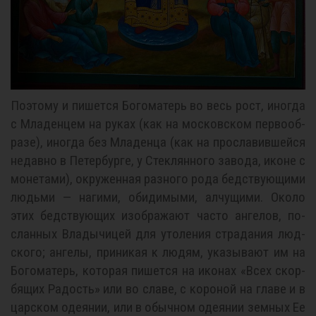
По­это­му и пи­шет­ся Бо­го­ма­терь во весь рост, ино­гда
с Мла­ден­цем на ру­ках (как на мос­ков­ском пер­во­об­
ра­зе), ино­гда без Мла­ден­ца (как на про­сла­вив­шей­ся
недав­но в Пе­тер­бур­ге, у Стек­лян­но­го за­во­да, иконе с
мо­не­та­ми), окру­жен­ная раз­но­го ро­да бед­ству­ю­щи­ми
людь­ми — на­ги­ми, оби­ди­мы­ми, ал­чу­щи­ми. Око­ло
этих бед­ству­ю­щих изо­бра­жа­ют ча­сто ан­ге­лов, по­
слан­ных Вла­ды­чи­цей для уто­ле­ния стра­да­ния люд­
ско­го; ан­ге­лы, при­ни­кая к лю­дям, ука­зы­ва­ют им на
Бо­го­ма­терь, ко­то­рая пи­шет­ся на ико­нах «Всех скор­
бя­щих Ра­дость» или во сла­ве, с ко­ро­ной на гла­ве и в
цар­ском оде­я­нии, или в обыч­ном оде­я­нии зем­ных Ее