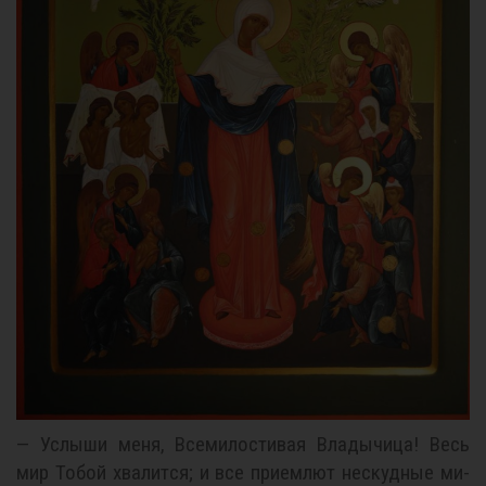
— Услы­ши ме­ня, Все­ми­ло­сти­вая Вла­ды­чи­ца! Весь
мир То­бой хва­лит­ся; и все при­ем­лют нескуд­ные ми­