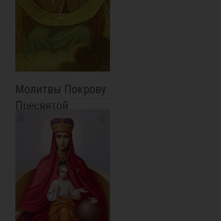
Молитвы Покрову
Пресвятой
Богородицы