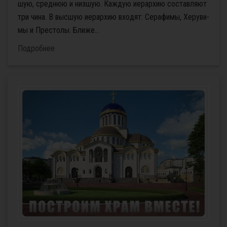
шую, сред­нюю и низ­шую. Каж­дую иерар­хию со­став­ля­ют
три чи­на. В выс­шую иерар­хию вхо­дят: Се­ра­фи­мы, Хе­ру­ви­
мы и Пре­сто­лы. Бли­же...
Подробнее