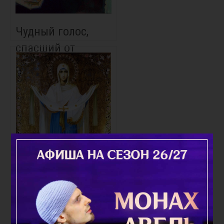
Чудный голос,
спасший от
аварии
Радуйся, Радосте