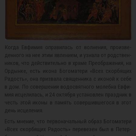
Ко­гда Ев­фи­мия опра­ви­лась от вол­не­ния, про­из­ве­
ден­но­го на нее этим яв­ле­ни­ем, и узна­ла от род­ствен­
ни­ков, что дей­стви­тель­но в хра­ме Пре­об­ра­же­ния, на
Ор­дын­ке, есть ико­на Бо­го­ма­те­ри «Всех скор­бя­щих
Ра­дость», она при­зва­ла свя­щен­ни­ка с ико­ной к се­бе
в дом. По со­вер­ше­нии во­до­свят­но­го мо­леб­на Ев­фи­
мия ис­це­ли­лась, и 24 ок­тяб­ря уста­нов­лен празд­ник в
честь этой ико­ны в па­мять со­вер­шив­ше­го­ся в этот
день ис­це­ле­ния.
Есть мне­ние, что пер­во­на­чаль­ный об­раз Бо­го­ма­те­ри
«Всех скор­бя­щих Ра­дость» пе­ре­ве­зен был в Пе­тер­