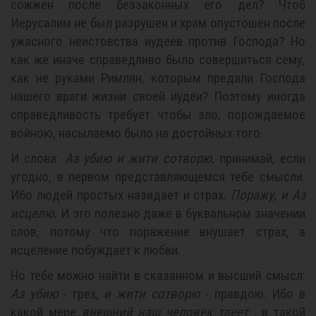
сожжен после беззаконных его дел? Чтоб
Иерусалим не был разрушен и храм опустошен после
ужасного неистовства иудеев против Господа? Но
как же иначе справедливо было совершиться сему,
как не руками Римлян, которым предали Господа
нашего враги жизни своей иудеи? Поэтому иногда
справедливость требует чтобы зло, порождаемое
войною, насылаемо было на достойных того.
И слова:
Аз убию и жити сотворю,
принимай, если
угодно, в первом представляющемся тебе смысли.
Ибо людей простых назидает и страх.
Поражу, и Аз
исцелю.
И это полезно даже в буквальном значении
слов, потому что поражение внушает страх, а
исцеление побуждает к любви.
Но тебе можно найти в сказанном и высший смысл:
Аз убию
- грех,
и жити сотворю
- правдою. Ибо в
какой мере
внешний наш человек тлеет
, в такой