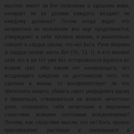
мыслях: имеет ли Бог попечение о здешнем мире,
назирает ли за делами каждого, воздает ли
каждому должное? Потом когда видят что
неприятное их положение все еще продолжается,
утверждают в себе лукавое мнение, и решительно
говорят в сердце своем, что нет Бога.
Рече безумен
в сердце своем: несть Бог
(Пс. 13, 1). А кто вложил
себе это в ум тот уже без осторожности вдается во
всякий грех. Ибо ежели нет назирающего, нет
воздающего каждому по достоинству того, что
сделано в жизни, то воспрепятствует ли что
притеснять нищего, убивать сирот умерщвлять вдову
и пришельца, отваживаться на всякое нечестное
дело, осквернять себя нечистыми и мерзкими
страстями, всякими скотскими вожделениями?
Посему, как следствие мысли, что нет Бога, пророк
присовокупил:
растлеша и омерзишася в