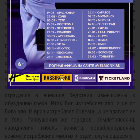
сказано:
озлобих тя, и гладом заморих, да благо
тебе сотворю
(Втор. 8, 3), остановив неправду
прежде, нежели разлилась она до безмерности, как
поток удерживаемый какою ни есть твердою
плотиною и преградою.
Поэтому болезни в городах и народах, сухость в
воздухе, безплодие земли, и бедствия
встречающиеся с каждым в жизни, пресекают
возрастание греха. И всякое зло такого рода
посылается от Бога, чтоб предотвратить
порождение истинных зол. Ибо и телесные
страдания в внешние бедствия измышлены к
обузданию греха. Итак Бог истребляет зло, а не от
Бога зло. И врач истребляет болезнь, а не влагает ее
в тело. Разрушения же городов, землетрясения,
наводнения, гибель воинств, кораблекрушения,
всякое истребление многих людей, случающееся от