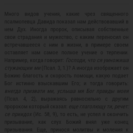
Много видов учения, какие чрез священного
псалмопевца Давида показал нам действовавший в
нем Дух. Иногда пророк, описывая собственные
свои страдания и мужество, с каким переносил он
встречавшееся с ним в жизни, в примере своем
оставляет нам самое полное учение о терпении.
Например, когда говорит:
Господи, что ся умножиша
стужающии ми
(Псал. 3, 1.)? А иногда изображает он
Божию благость и скорость помощи, какую подает
Бог истинно взыскавшим Его; и тогда говорить:
внегда призвати ми, услыша мя Бог правды моея
(Псал. 4, 2), выражаясь равносильно с другим
пророком который сказал:
еще глаголющу ти, речет:
се приидох
(Ис. 58, 9), то есть, не успел я окончить
призывание, как слух Божий внял уже конец
призывания. Еще, принося молитвы и моления к