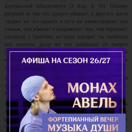
внутренний обновляется
(2 Кор. 4, 16). Посему
разумей не так что одного убивает, а другого
жити
творит
, но что одного
и
того же оживотворяет тем
самым, чем убиваёт и исправляет, тем, чем поражает
согласно с Притчею, которая говорит: ты
побиеши
его жезлом, душу же его избавиши от смерти
(Притч. 23, 14). Поэтому поражается плоть, чтоб
исцелилась душа, умерщвляются грехи, чтоб жила
правда.
А слова:
снидоша злая от Господа на врата
Иерусалимля,
сами в себе заключают объяснение.
Какие
злая? Шум колесниц и конников
(Мих. 1, 13).
Когда же слышишь:
несть зло во граде, еже Господь
не сотвори,
слово
"зло"
понимай так, что Писание
разумеет под оным бедствия, посылаемые на
грешников к исправлению прегрешений. Ибо