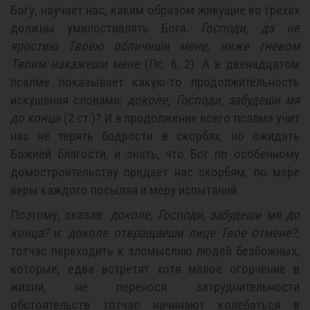
Богу, научает нас, каким образом живущие во грехах
должны умилостивлять Бога.
Господи, да не
яростию Твоею обличиши мене, ниже гневом
Твоим накажеши мене
(Пс. 6, 2). А в двенадцатом
псалме показывает какую-то продолжительность
искушения словами:
доколе, Господи, забудеши мя
до конца
(2 ст.)? И в продолжение всего псалма учит
нас не терять бодрости в скорбях, но ожидать
Божией благости, и знать, что Бог по особенному
домостроительству предает нас скорбям, по мере
веры каждого посылая и меру испытаний.
Поэтому, сказав:
доколе, Господи, забудеши мя до
конца?
и:
доколе отвращаеши лице Твое отмене?
,
тотчас переходить к зломыслию людей безбожных,
которые, едва встретят хотя малое огорчение в
жизни, не перенося затруднительности
обстоятельств тотчас начинают колебаться в