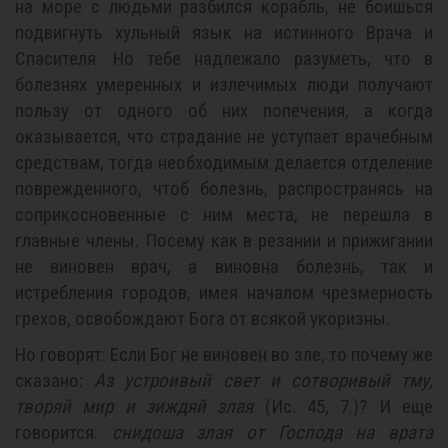
на море с людьми разбился корабль, не боишься
подвигнуть хульный язык на истинного Врача и
Спасителя. Но тебе надлежало разуметь, что в
болезнях умеренных и излечимых люди получают
пользу от одного об них попечения, а когда
оказывается, что страдание не уступает врачебным
средствам, тогда необходимым делается отделение
поврежденного, чтоб болезнь, распространясь на
соприкосновенные с ним места, не перешла в
главные члены. Посему как в резании и прижигании
не виновен врач, а виновна болезнь, так и
истребления городов, имея началом чрезмерность
грехов, освобождают Бога от всякой укоризны.
Но говорят: Если Бог не виновен во зле, то почему же
сказано:
Аз устроивый свет и сотворивый тму,
творяй мир и зиждяй злая
(Ис. 45, 7.)? И еще
говорится:
снидоша злая от Господа на врата