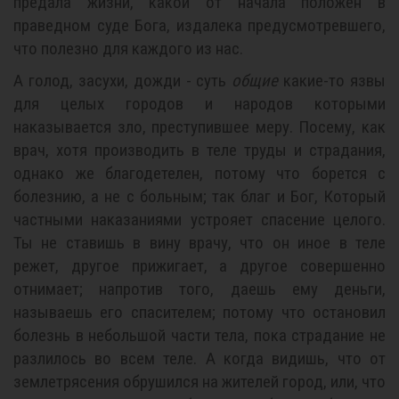
предала жизни, какой от начала положен в
праведном суде Бога, издалека предусмотревшего,
что полезно для каждого из нас.
А голод, засухи, дожди - суть
общие
какие-то язвы
для целых городов и народов которыми
наказывается зло, преступившее меру. Посему, как
врач, хотя производить в теле труды и страдания,
однако же благодетелен, потому что борется с
болезнию, а не с больным; так благ и Бог, Который
частными наказаниями устрояет спасение целого.
Ты не ставишь в вину врачу, что он иное в теле
режет, другое прижигает, а другое совершенно
отнимает; напротив того, даешь ему деньги,
называешь его спасителем; потому что остановил
болезнь в небольшой части тела, пока страдание не
разлилось во всем теле. А когда видишь, что от
землетрясения обрушился на жителей город, или, что