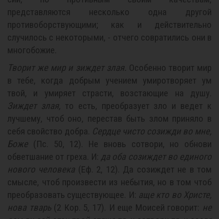
представляются несколько одна другой
противоборствующими; как и действительно
случилось с некоторыми, - отчего совратились они в
многобожие.
Творит же мир и зиждет злая.
Особенно творит мир
в тебе, когда добрым учением умиротворяет ум
твой, и умиряет страсти, возстающие на душу.
Зиждет злая,
то есть, преобразует зло и ведет к
лучшему, чтоб оно, перестав быть злом приняло в
себя свойство добра.
Сердце чисто созижди во мне,
Боже
(Пс. 50, 12). Не вновь сотвори, но обнови
обветшание от греха. И:
да оба созиждет во единого
нового человека
(Еф. 2, 12). Да созиждет не в том
смысле, чтоб произвести из небытия, но в том чтоб
преобразовать существующее. И:
аще кто во Христе,
нова тварь
(2 Кор. 5, 17). И еще Моисей говорит:
не