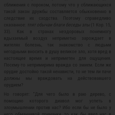
сближения с пороком, потому что у сближающихся
такой закон дружбы составляется обыкновенно в
следствие их сходства. Поэтому справедливо
сказанное:
тлят обычаи благи беседы злы
(1 Кор. 15,
33). Как в странах нездоровых понемногу
вдыхаемый воздух неприметно зарождает в
жителях болезнь, так знакомство с людьми
негодными вносить в душу великое зло, хотя вред в
настоящее время и неприметен для ощущения.
Посему-то непримирима вражда со змием. Если же
орудие достойно такой ненависти, то не тем ли паче
должны мы враждовать на действовавшего
орудием?
Но говорят: "Для чего было в раю дерево, с
помощию которого диавол мог успеть в
злоумышлении против нас? Ибо если бы не было у
него обманчивой приманки, то как бы ввел нас в