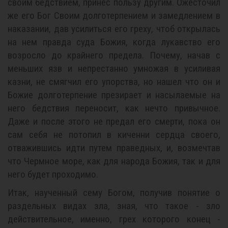
своим бедствием, принес пользу другим. Ожесточил
же его Бог Своим долготерпением и замедлением в
наказании, дав усилиться его греху, чтоб открылась
на нем правда суда Божия, когда лукавство его
возросло до крайнего предела. Почему, начав с
меньших язв и непрестанно умножая в усиливая
казни, не смягчил его упорства, но нашел что он и
Божие долготерпение презирает и насылаемые на
него бедствия переносит, как нечто привычное.
Даже и после этого не предал его смерти, пока он
сам себя не потопил в киченни сердца своего,
отважившись идти путем праведных, и, возмечтав
что Чермное море, как для народа Божия, так и для
него будет проходимо.
Итак, наученный сему Богом, получив понятие о
раздельных видах зла, зная, что такое - зло
действительное, именно, грех которого конец -