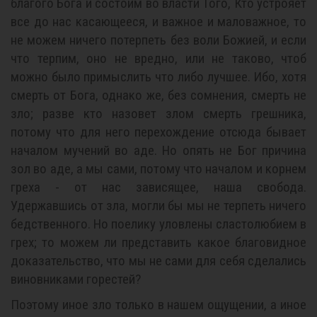
благого Бога и состоим во власти Того, Кто устрояет
все до нас касающееся, и важное и маловажное, то
не можем ничего потерпеть без воли Божией, и если
что терпим, оно не вредно, или не таково, чтоб
можно было примыслить что либо лучшее. Ибо, хотя
смерть от Бога, однако же, без сомнения, смерть не
зло; разве кто назовет злом смерть грешника,
потому что для него перехождение отсюда бывает
началом мучений во аде. Но опять не Бог причина
зол во аде, а мы сами, потому что началом и корнем
греха - от нас зависящее, наша свобода.
Удержавшись от зла, могли бы мы не терпеть ничего
бедственного. Но поелику уловлены сластолюбием в
грех; то можем ли представить какое благовидное
доказательство, что мы не сами для себя сделались
виновниками горестей?
Поэтому иное зло только в нашем ощущении, а иное