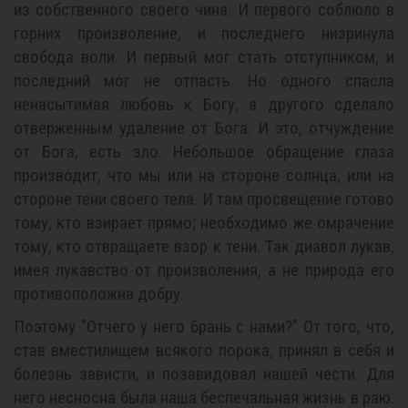
из собственного своего чина. И первого соблюло в
горних произволение, и последнего низринула
свобода воли. И первый мог стать отступником, и
последний мог не отпасть. Но одного спасла
ненасытимая любовь к Богу, а другого сделало
отверженным удаление от Бога. И это, отчуждение
от Бога, есть зло. Небольшое обращение глаза
производит, что мы или на стороне солнца, или на
стороне тени своего тела. И там просвещение готово
тому, кто взирает прямо; необходимо же омрачение
тому, кто отвращаете взор к тени. Так диавол лукав,
имея лукавство от произволения, а не природа его
противоположна добру.
Поэтому "Отчего у него брань с нами?" От того, что,
став вместилищем всякого порока, принял в себя и
болезнь зависти, и позавидовал нашей чести. Для
него несносна была наша беспечальная жизнь в раю.