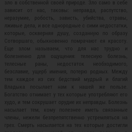
зло в собственной своей природе. Зло само в себе
зависит от нас, таковы: неправда, распутство,
неразумие, робость, зависть, убийства, отравы,
лживые дела, и все однородные с сими недостатки,
которые, оскверняя душу, созданную по образу
Сотворшаго, обыкновенно помрачают ея красоту.
Еще злом называем, что для нас трудно и
болезненно для ощущения: телесную болезнь,
телесные раны, недостаток необходимого,
безславие, ущерб имения, потерю родных. Между
тем каждое из сих бедствий мудрый и благий
Владыка посылает нам к нашей же пользе.
Богатство отнимает у тех которые употребляют его
худо, и тем сокрушает орудие их неправды. Болезнь
насылает тем, кому полезнее иметь связанные
члены, нежели безпрепятственно устремляться на
грех. Смерть насылается на тех которые достигли