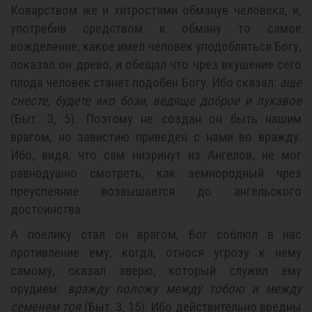
Коварством же и хитростями обманув человека, и,
употребив средством к обману то самое
вожделение, какое имел человек уподобляться Богу,
показал он древо, и обещал что чрез вкушение сего
плода человек станет подобен Богу. Ибо сказал:
аще
снесте, будете яко бози, ведяще доброе и лукавое
(Быт. 3, 5). Поэтому не создан он быть нашим
врагом, но завистию приведен с нами во вражду.
Ибо, видя, что сам низринут из Ангелов, не мог
равнодушно смотреть, как земнородный чрез
преуспеяние возвышается до ангельского
достоинства.
А поелику стал он врагом, Бог соблюл в нас
противление ему, когда, относя угрозу к нему
самому, сказал зверю, который служил ему
орудием:
вражду положу между тобою и между
семенем тоя
(Быт. 3, 15). Ибо действительно вредны