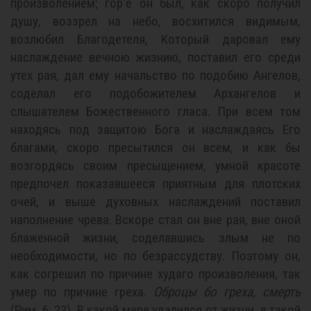
произволением; гор'е он был, как скоро получил
душу, воззрел на небо, восхитился видимым,
возлюбил Благодетеля, Который даровал ему
наслаждение вечною жизнию, поставил его среди
утех рая, дал ему начальство по подобию Ангелов,
соделал его подобожителем Архангелов и
слышателем Божественного гласа. При всем том
находясь под защитою Бога и наслаждаясь Его
благами, скоро пресытился он всем, и как бы
возгордясь своим пресыщением, умной красоте
предпочел показавшееся приятным для плотских
очей, и выше духовных наслаждений поставил
наполнение чрева. Вскоре стал он вне рая, вне оной
блаженной жизни, соделавшись злым не по
необходимости, но по безрассудству. Поэтому он,
как согрешил по причине худаго произволения, так
умер по причине греха.
Оброцы бо греха, смерть
(Рим. 6, 23). В какой мере удалился от жизни, в такой