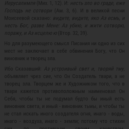
Иерусалимля
(Мих. 1, 12). И:
несть зло во граде, еже
Господь не сотвори
(Ам. 3, 6). И в великой песни
Моисеевой сказано:
видите, видите, яко Аз есмь, и
несть Бог, разве Мене: Аз убию, и жити сотворю,
поражу, и Аз исцелю ю
(Втор. 32, 39).
Но для разумеющего смысл Писания ни одно из сих
мест не заключает в себе обвинения Богу, что Он
виновник и творец зла.
Ибо Сказавший:
Аз устроивый свет и, творяй тму,
объявляет чрез сие, что Он Создатель твари, а не
творец зла. Творцем же и Художником того, что в
твари кажется противоположным наименовал Он
Себя, чтобы ты не подумал будто бы иный есть
виновник света, и иный - виновник тьмы, и чтобы ты
не стал искать иного создателя огня, инаго - воды,
инаго - воздуха, инаго - земли; потому что стихии
сии, по противным своим качествам,