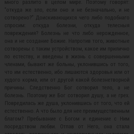
много разлито в целом мире. Поэтому говорят:
"откуда же зло, если оно и не безначально, и не
сотворено?" Доискивающихся чего либо подобнаго
спросим: откуда болезни, откуда телесныя
повреждения? Болезнь не что либо нерожденное,
она и не создание Божие. Напротив того, животные
сотворены с таким устройством, какое им прилично
по естеству, и введены в жизнь с совершенными
членами, бывают же больны, уклонившись от того,
что им естественно, ибо лишаются здоровья или от
худого корма, или от другой какой болезнетворной
причины. Следственно Бог сотворил тело, а не
болезнь. Поэтому же Бог сотворил душу, а не грех.
Повредилась же душа, уклонившись от того, что ей
естественно. А что было для нее преимущественным
благом? Пребывание с Богом и единение с Ним
посредством любви. Отпав от Него, она стала