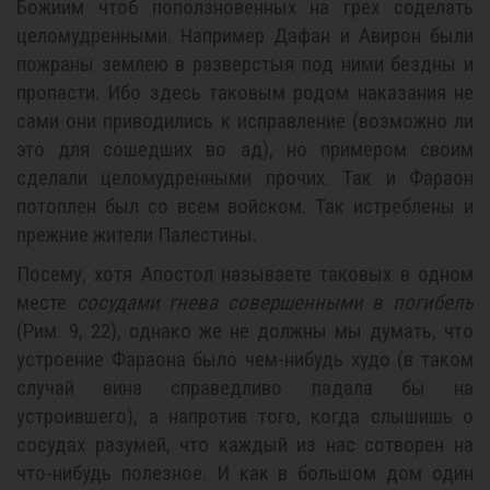
Божиим чтоб поползновенных на грех соделать
целомудренными. Например Дафан и Авирон были
пожраны землею в разверстыя под ними бездны и
пропасти. Ибо здесь таковым родом наказания не
сами они приводились к исправление (возможно ли
это для сошедших во ад), но примером своим
сделали целомудренными прочих. Так и Фараон
потоплен был со всем войском. Так истреблены и
прежние жители Палестины.
Посему, хотя Апостол называете таковых в одном
месте
сосудами гнева совершенными в погибель
(Рим. 9, 22), однако же не должны мы думать, что
устроение Фараона было чем-нибудь худо (в таком
случай вина справедливо падала бы на
устроившего), а напротив того, когда слышишь о
сосудах разумей, что каждый из нас сотворен на
что-нибудь полезное. И как в большом дом один