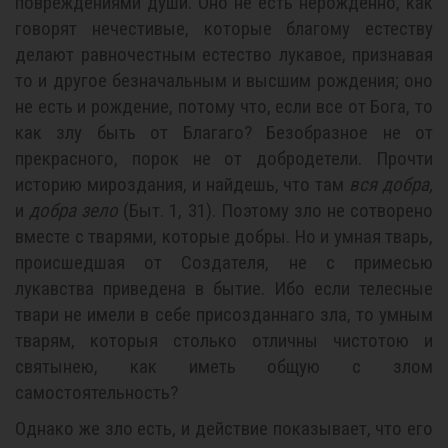
повреждениями души. Оно не есть нерожденно, как
говорят нечестивые, которые благому естеству
делают равночестным естество лукавое, признавая
то и другое безначальным и высшим рождения; оно
не есть и рождение, потому что, если все от Бога, то
как злу быть от Благаго? Безобразное не от
прекрасного, порок не от добродетели. Прочти
историю мироздания, и найдешь, что там
вся добра,
и
добра зело
(Быт. 1, 31). Поэтому зло не сотворено
вместе с тварями, которые добры. Но и умная тварь,
происшедшая от Создателя, не с примесью
лукавства приведена в бытие. Ибо если телесные
твари не имели в себе присозданнаго зла, то умным
тварям, которыя столько отличны чистотою и
святынею, как иметь общую с злом
самостоятельность?
Однако же зло есть, и действие показывает, что его