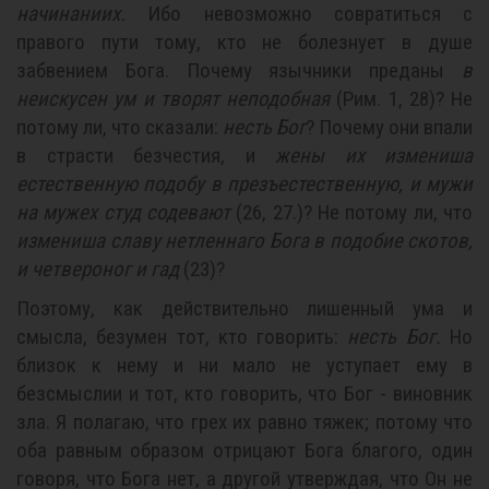
начинаниих.
Ибо невозможно совратиться с
правого пути тому, кто не болезнует в душе
забвением Бога. Почему язычники преданы
в
неискусен ум и творят неподобная
(Рим. 1, 28)? Не
потому ли, что сказали:
несть Бог
? Почему они впали
в страсти безчестия, и
жены их измениша
естественную подобу в презъестественную, и мужи
на мужех студ содевают
(26, 27.)? Не потому ли, что
измениша славу нетленнаго Бога в подобие скотов,
и четвероног и гад
(23)?
Поэтому, как действительно лишенный ума и
смысла, безумен тот, кто говорить:
несть Бог.
Но
близок к нему и ни мало не уступает ему в
безсмыслии и тот, кто говорить, что Бог - виновник
зла. Я полагаю, что грех их равно тяжек; потому что
оба равным образом отрицают Бога благого, один
говоря, что Бога нет, а другой утверждая, что Он не