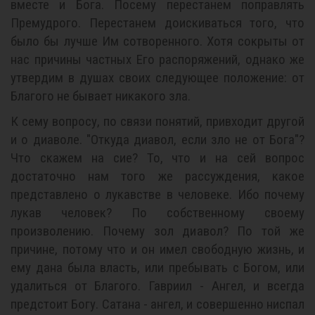
вместе и Бога. Посему перестанем поправлять
Премудрого. Перестанем доискиваться того, что
было бы лучше Им сотворенного. Хотя сокрыты от
нас причины частных Его распоряжений, однако же
утвердим в душах своих следующее положение: от
Благого не бывает никакого зла.
К сему вопросу, по связи понятий, привходит другой
и о диаволе. "Откуда диавол, если зло не от Бога"?
Что скажем на сие? То, что и на сей вопрос
достаточно нам того же рассуждения, какое
представлено о лукавстве в человеке. Ибо почему
лукав человек? По собственному своему
произволению. Почему зол диавол? По той же
причине, потому что и он имел свободную жизнь, и
ему дана была власть, или пребывать с Богом, или
удалиться от Благого. Гавриил - Ангел, и всегда
предстоит Богу. Сатана - ангел, и совершенно ниспал