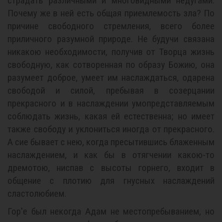
страдать различными и многовидными недугами.
Почему же в ней есть общая приемлемость зла? По
причине свободного стремления, всего более
приличного разумной природе. Не будучи связана
никакою необходимости, получив от Творца жизнь
свободную, как сотворенная по образу Божию, она
разумеет доброе, умеет им наслаждаться, одарена
свободой и силой, пребывая в созерцании
прекрасного и в наслаждении умопредставляемым
соблюдать жизнь, какая ей естественна; но имеет
также свободу и уклониться иногда от прекрасного.
А сие бывает с нею, когда пресытившись блаженным
наслаждением, и как бы в отягчении какою-то
дремотою, ниспав с высоты горнего, входит в
общение с плотию для гнусных наслаждений
сластолюбием.
Гор'е был некогда Адам не местопребыванием, но