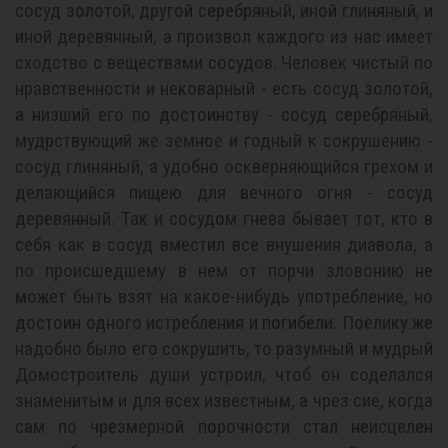
сосуд золотой, другой серебряный, иной глиняный, и
иной деревянный, а произвол каждого из нас имеет
сходство с веществами сосудов. Человек чистый по
нравственности и нековарный - есть сосуд золотой,
а низший его по достоинству - сосуд серебряный,
мудрствующий же земное и годный к сокрушению -
сосуд глиняный, а удобно оскверняющийся грехом и
делающийся пищею для вечного огня - сосуд
деревянный. Так и сосудом гнева бывает тот, кто в
себя как в сосуд вместил все внушения диавола, а
по происшедшему в нем от порчи зловонию не
может быть взят на какое-нибудь употребление, но
достоин одного истребления и погибели. Поелику же
надобно было его сокрушить, то разумный и мудрый
Домостроитель души устроил, чтоб он соделался
знаменитым и для всех известным, а чрез сие
,
когда
сам по чрезмерной порочности стал неисцелен