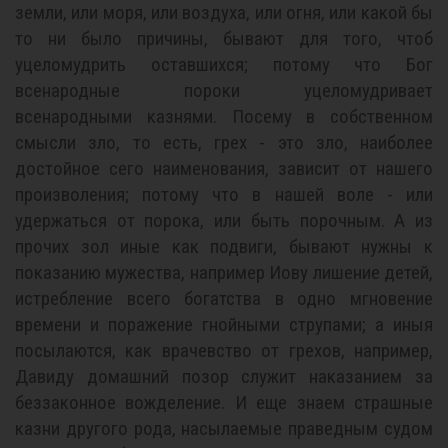
земли, или моря, или воздуха, или огня, или какой бы
то ни было причины, бывают для того, чтоб
уцеломудрить оставшихся; потому что Бог
всенародные пороки уцеломудривает
всенародными казнями. Посему в собственном
смысли зло, то есть, грех - это зло, наиболее
достойное сего наименования, зависит от нашего
произволения; потому что в нашей воле - или
удержаться от порока, или быть порочным. А из
прочих зол иные как подвиги, бывают нужны к
показанию мужества, например Иову лишение детей,
истребление всего богатства в одно мгновение
времени и поражение гнойными струпами; а иныя
посылаются, как врачевство от грехов, например,
Давиду домашний позор служит наказанием за
беззаконное вожделение. И еще знаем страшные
казни другого рода, насылаемые праведным судом