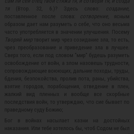
сам ли сей отец твой стяжа тя, и сотвори тя, и созда
тя
(Втор. 32, 6.)? Здесь слово:
создание,
поставленное после слова:
сотворение,
ясным
образом дает нам разуметь о себе, что оно весьма
часто употребляется в значении улучшения. Посему
Творяй мир
творит мир чрез созидание зла, то есть,
чрез преобразование и приведение зла в лучшее.
Сверх того, если под словом "мир" будешь разуметь
освобождение от войн, а злом назовешь трудности,
сопровождающие воюющих, дальние походы, труды,
бдения, безпокойства, пролив пота, раны, убийства,
взятие городов, порабощения, отведение в плен,
жалкий вид пленных и вообще все скорбные
последствия войн, то утверждаю, что сие бывает по
праведному суду Божию;
Бог в войнах насылает казни на достойных
наказания. Или тебе хотелось бы, чтоб Содом не был