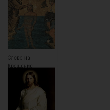
Слово на
Крещение
Господне