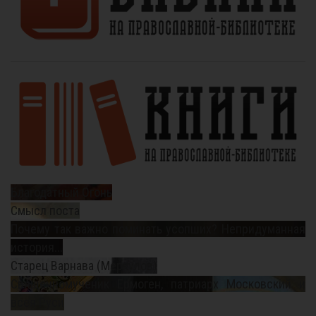
Благодатный Огонь
Смысл поста
Почему так важно поминать усопших? Непридуманная
история...
Старец Варнава (Меркулов)
Священномученик Ермоген, патриарх Московский и
всея Руси