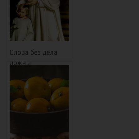
Слова без дела
ложны