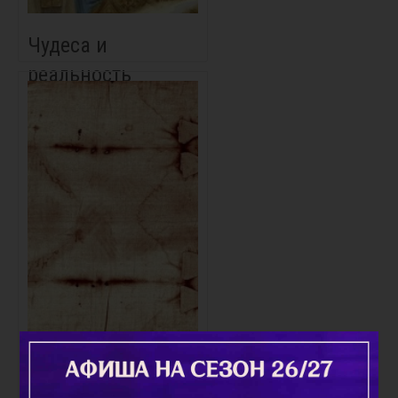
Чудеса и
реальность
Туринская