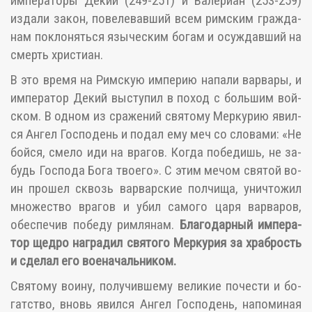
им­пе­ра­то­ры Де­кий (249-251) и Ва­ле­ри­ан (253-259)
из­да­ли за­кон, по­веле­вав­ший всем рим­ским граж­да­
нам по­кло­нять­ся язы­че­ским бо­гам и осуж­дав­ший на
смерть хри­сти­ан.
В это вре­мя на Рим­скую им­пе­рию на­па­ли вар­ва­ры, и
им­пе­ра­тор Де­кий вы­сту­пил в по­ход с боль­шим вой­
ском. В од­ном из сра­же­ний свя­то­му Мер­ку­рию явил­
ся Ан­гел Гос­по­день и по­дал ему меч со сло­ва­ми: «Не
бой­ся, сме­ло иди на вра­гов. Ко­гда по­бе­дишь, не за­
будь Гос­по­да Бо­га тво­е­го». С этим ме­чом свя­той во­
ин про­шел сквозь вар­вар­ские пол­чи­ща, уни­что­жил
мно­же­ство вра­гов и убил са­мо­го ца­ря вар­ва­ров,
обес­пе­чив по­бе­ду рим­ля­нам.
Бла­го­дар­ный им­пе­ра­
тор щед­ро на­гра­дил свя­то­го Мер­ку­рия за храб­рость
и сде­лал его во­е­на­чаль­ни­ком.
Свя­то­му во­и­ну, по­лу­чив­ше­му ве­ли­кие по­че­сти и бо­
гат­ство, вновь явил­ся Ан­гел Гос­по­день, на­по­ми­ная