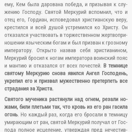
ему, Кем бы­ла да­ро­ва­на по­бе­да, и при­зы­вая к слу­
же­нию Гос­по­ду. Свя­той Мер­ку­рий вспом­нил, что и
отец его, Гор­диан, ис­по­ве­до­вал хри­сти­ан­скую ве­ру,
кре­стил­ся и всей ду­шой устре­мил­ся ко Хри­сту. Он
от­ка­зал­ся участ­во­вать в тор­же­ствен­ном жерт­во­при­
но­ше­нии язы­че­ским бо­гам и был при­зван к гроз­но­му
им­пе­ра­то­ру. От­кры­то на­звав се­бя хри­сти­а­ни­ном,
Мер­ку­рий бро­сил к но­гам им­пе­ра­то­ра во­ин­ский по­яс
и ман­тию и от­ка­зал­ся от всех по­че­стей.
В тем­ни­це
свя­то­му Мер­ку­рию сно­ва явил­ся Ан­гел Гос­по­день,
укре­пил его и при­звал му­же­ствен­но пре­тер­петь все
стра­да­ния за Хри­ста.
Свя­то­го му­че­ни­ка рас­тя­ну­ли над ог­нем, ре­за­ли но­
жа­ми, би­ли плетьми так, что кровь из его ран га­си­ла
огонь
. Но каж­дый раз, ко­гда его бро­са­ли в тем­ни­цу
уми­ра­ю­щим от ран, свя­той Мер­ку­рий по­лу­чал от Гос­
по­да пол­ное ис­це­ле­ние, утвер­ждая пред нече­стив­