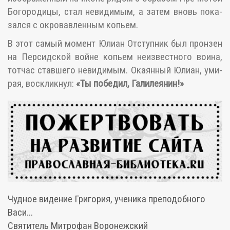
Бо­го­ро­ди­цы, стал неви­ди­мым, а за­тем вновь по­ка­
зал­ся с окро­вав­лен­ным ко­пьем.
В этот са­мый мо­мент Юли­ан От­ступ­ник был прон­зен
на Пер­сид­ской войне ко­пьем неиз­вест­но­го во­и­на,
тот­час став­ше­го неви­ди­мым. Ока­ян­ный Юли­ан, уми­
рая, вос­клик­нул:
«Ты по­бе­дил, Га­ли­ле­я­нин!»
Чудное видение Григория, ученика преподобного
Васи...
Святитель Митрофан Воронежский