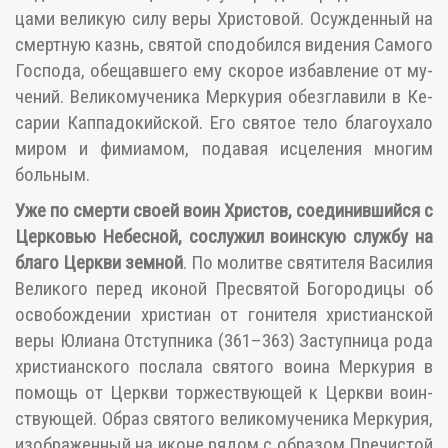
ца­ми ве­ли­кую си­лу ве­ры Хри­сто­вой. Осуж­ден­ный на
смерт­ную казнь, свя­той спо­до­бил­ся ви­де­ния Са­мо­го
Гос­по­да, обе­щав­ше­го ему ско­рое из­бав­ле­ние от му­
че­ний. Ве­ли­ко­му­че­ни­ка Мер­ку­рия обез­гла­ви­ли в Ке­
са­рии Кап­па­до­кий­ской. Его свя­тое те­ло бла­го­уха­ло
ми­ром и фимиа­мом, по­да­вая ис­це­ле­ния мно­гим
боль­ным.
Уже по смер­ти сво­ей во­ин Хри­стов, со­еди­нив­ший­ся с
Цер­ко­вью Небес­ной, со­слу­жил во­ин­скую служ­бу на
бла­го Церк­ви зем­ной
. По мо­лит­ве свя­ти­те­ля Ва­си­лия
Ве­ли­ко­го пе­ред ико­ной Пре­свя­той Бо­го­ро­ди­цы об
осво­бож­де­нии хри­сти­ан от го­ни­те­ля хри­сти­ан­ской
ве­ры Юли­а­на От­ступ­ни­ка (361–363) За­ступ­ни­ца ро­да
хри­сти­ан­ско­го по­сла­ла свя­то­го во­и­на Мер­ку­рия в
по­мощь от Церк­ви тор­же­ству­ю­щей к Церк­ви во­ин­
ству­ю­щей. Об­раз свя­то­го ве­ли­ко­му­че­ни­ка Мер­ку­рия,
изо­бра­жен­ный на иконе ря­дом с об­ра­зом Пре­чи­стой