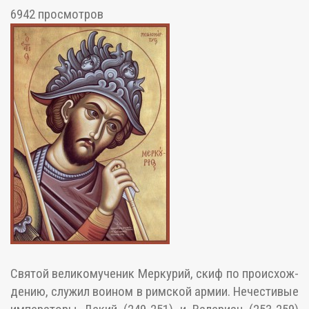
6942 просмотров
Свя­той ве­ли­ко­му­че­ник Мер­ку­рий, скиф по про­ис­хож­
де­нию, слу­жил во­и­ном в рим­ской ар­мии. Нече­сти­вые