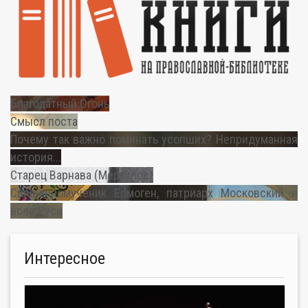
Благодатный Огонь
Смысл поста
Почему так важно поминать усопших? Непридуманная
история...
Старец Варнава (Меркулов)
Священномученик Ермоген, патриарх Московский и
всея Руси
Интересное