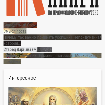
Благодатный Огонь
Смысл поста
Почему так важно поминать усопших? Непридуманная
история...
Старец Варнава (Меркулов)
Священномученик Ермоген, патриарх Московский и
всея Руси
Интересное