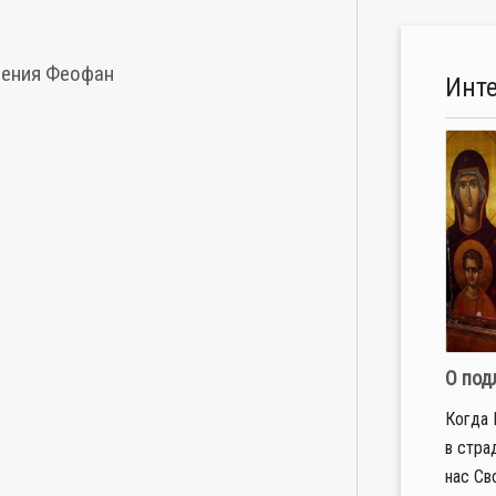
ления
Феофан
Инт
О под
Когда 
в стра
нас Св