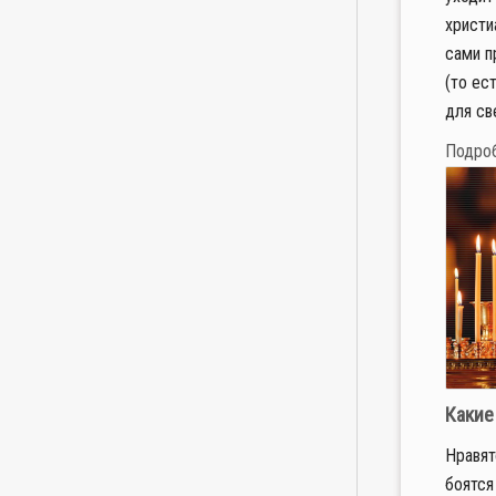
христи
сами п
(то ес
для све
Подро
Какие
Нравят
боятся