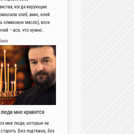
анства, когда верующие
риносили хлеб, вино, елей
ть оливковое масло), воск
чей – все, что нужно...
бнее
 люди мне нравятся
ся мне люди, которые не
 стареть. Без подтяжек, без