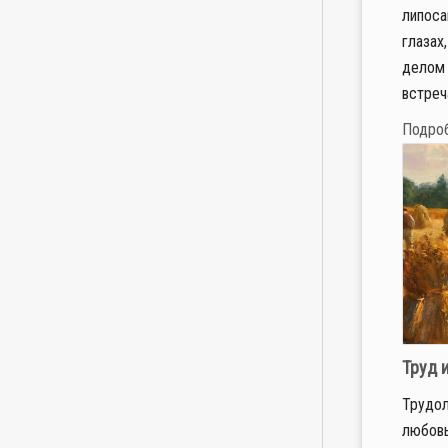
липоса
глазах
делом 
встреч
Подро
Труд 
Трудол
любовь