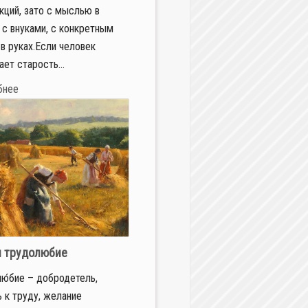
кций, зато с мыслью в
, с внуками, с конкретным
в руках.Если человек
ает старость...
бнее
и трудолюбие
ю́бие – добродетель,
 к труду, желание