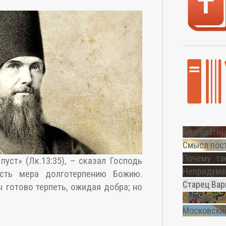
Благодатны
Смысл пос
Почему та
пуст» (Лк.13:35), – сказал Господь
Непридуман
есть мера долготерпению Божию.
Старец Вар
 готово терпеть, ожидая добра; но
Священном
Московский