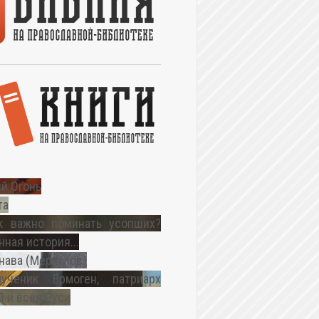
й Огонь
та
к важно поминать усопших?
ная история...
нава (Меркулов)
ученик Ермоген, патриарх
 и всея Руси