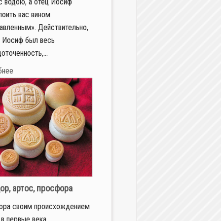
с водою, а отец Иосиф
поить вас вином
авленным». Действительно,
 Иосиф был весь
оточенность,...
бнее
ор, артос, просфора
ора своим происхождением
 в первые века