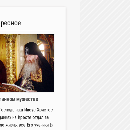
ересное
линном мужестве
Господь наш Иисус Христос
даниях на Кресте отдал за
ою жизнь, все Его ученики (я