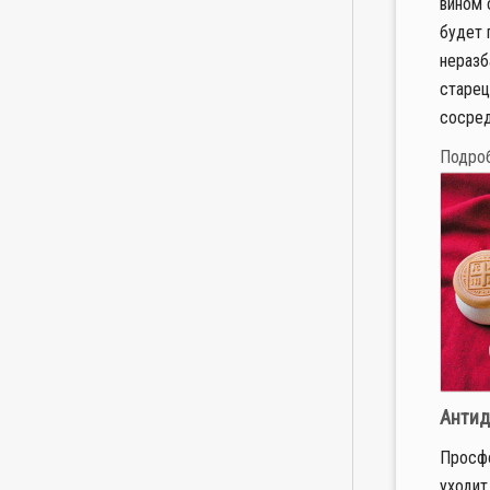
вином 
будет 
неразб
старец
сосред
Подро
Антид
Просф
уходит