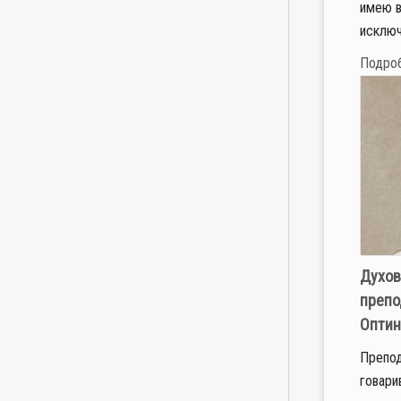
имею в
исключ
Подро
Духов
препо
Оптин
Препод
говари