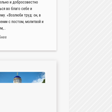
ельно и добросовестно
ься во благо себе и
му. «Возлюби труд: он, в
ении с постом, молитвой и
,...
бнее