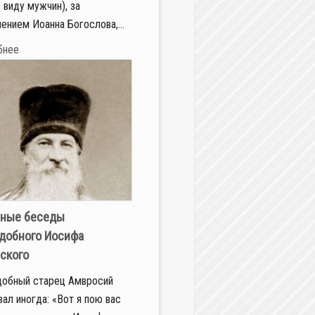
 виду мужчин), за
ением Иоанна Богослова,...
бнее
ные беседы
добного Иосифа
ского
обный старец Амвросий
вал иногда: «Вот я пою вас