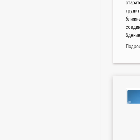
старат
трудит
ближне
соедин
бдением
Подро