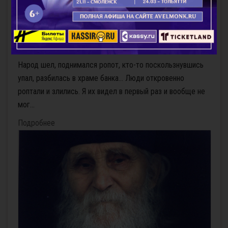
Святая Вода
Народ шел, поднимался ропот, кто-то поскользнувшись
упал, разбилась в храме банка… Люди откровенно
роптали и злились. Я их видел в первый раз и вообще не
мог...
Подробнее