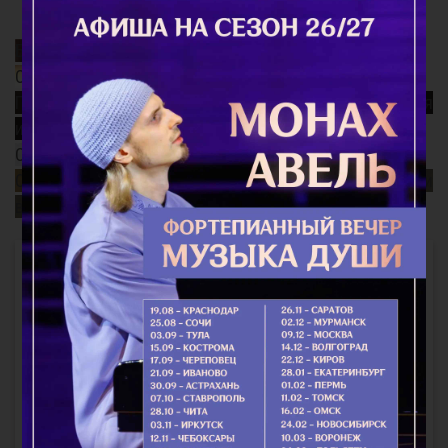
Благодатный Огонь
Смысл поста
Почему так важно поминать усопших? Непридуманная
история...
Старец Варнава (Меркулов)
Священномученик Ермоген, патриарх Московский и
всея Руси
Интересное