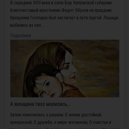
В се­ре­дине XVII ве­ка в се­ле Бор Ка­луж­ской гу­бер­нии
бла­го­че­сти­вый кре­стья­нин Фе­дот Обу­хов на празд­ник
Кре­ще­ния Гос­под­ня был за­стиг­нут в пу­ти пур­гой. Ло­ша­ди
вы­би­лись из сил....
Подробнее
А женщина тихо молилась...
Затем помолилась о разном: О жизни достойной,
прекрасной, О дружбе, о мире желанном, О счастье в