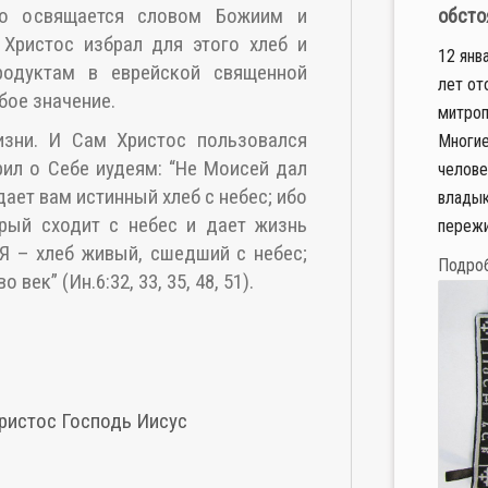
то освящается словом Божиим и
обсто
о Христос избрал для этого хлеб и
12 янв
родуктам в еврейской священной
лет от
бое значение.
митроп
зни. И Сам Христос пользовался
Многие
рил о Себе иудеям: “Не Моисей дал
челове
дает вам истинный хлеб с небес; ибо
владык
орый сходит с небес и дает жизнь
пережи
Я – хлеб живый, сшедший с небес;
Подро
век” (Ин.6:32, 33, 35, 48, 51).
ристос
Господь
Иисус