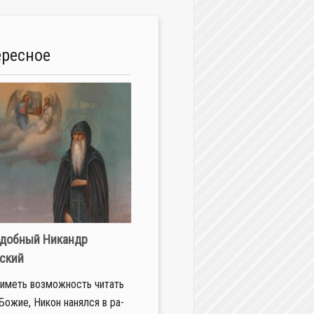
ересное
добный Никандр
ский
иметь воз­мож­ность чи­тать
Бо­жие, Ни­кон на­нял­ся в ра­