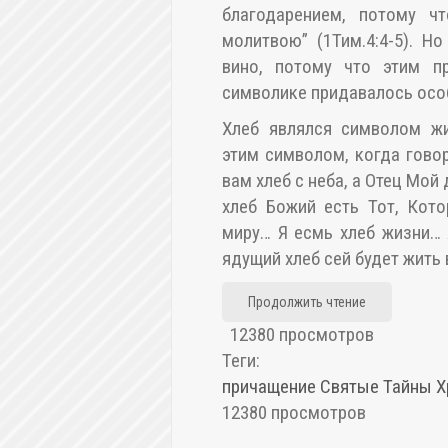
благодарением, потому ч
молитвою” (1Тим.4:4-5). Н
вино, потому что этим п
символике придавалось осо
Хлеб являлся символом жи
этим символом, когда гово
вам хлеб с неба, а Отец Мой 
хлеб Божий есть Тот, Кот
миру… Я есмь хлеб жизни… 
ядущий хлеб сей будет жить во 
Продолжить чтение
12380 просмотров
Теги:
причащение
Святые Тайны
Х
12380 просмотров