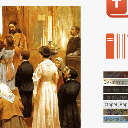
Благодатны
Смысл пос
Почему та
Непридуман
Старец Вар
Священном
Московский