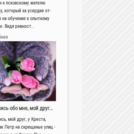
ки к псков­ско­му жи­те­лю
у, ко­то­рый за усер­дие от­
 на обу­че­ние к опыт­но­му
ю. Ви­дя рев­ност...
бнее
ись обо мне, мой друг...
сь, мой друг, у Креста,
ак Петр на скрещенье улиц -