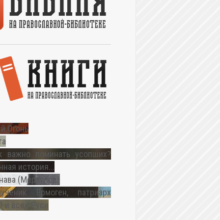
й Огонь
та
к важно поминать усопших?
ная история...
нава (Меркулов)
ученик Ермоген, патриарх
 и всея Руси