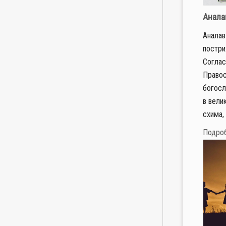
Анала
Аналав
постри
Соглас
Правос
богосл
в вели
схима,
Подро