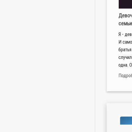
Девоч
семьи
Я - де
И само
братья
случил
одна. О
Подро