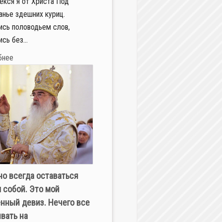
екся я от Христа Под
анье здешних куриц.
сь половодьем слов,
сь без...
бнее
о всегда оставаться
 собой. Это мой
нный девиз. Нечего все
вать на