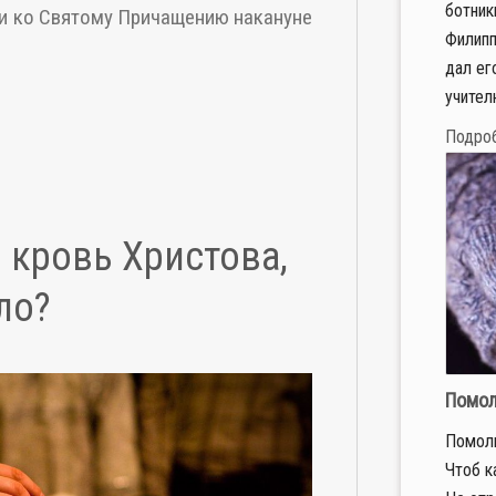
бот­ни­
и ко Святому Причащению накануне
Филип­п
дал его
учи­те­л
Подро
 кровь Христова,
ело?
Помол
Помоли
Чтоб к