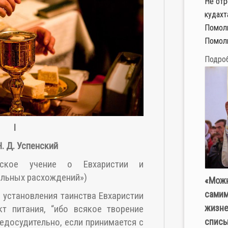
Не отр
кудахт
Помоли
Помоли
Подро
I
. Д. Успенский
ческое учение о Евхаристии и
льных расхождений»)
«Можн
самим
 установления таинства Евхаристии
жизне
т питания, “ибо всякое творение
едосудительно, если принимается с
списы