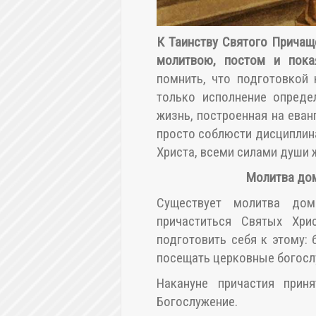
К Таинству Святого Причащ
молитвою, постом и пока
помнить, что подготовкой
только исполнение опреде
жизнь, построенная на еван
просто соблюсти дисциплин
Христа, всеми силами души 
Молитва до
Существует молитва до
причаститься Святых Хри
подготовить себя к этому:
посещать церковные богосл
Накануне причастия прин
Богослужение.