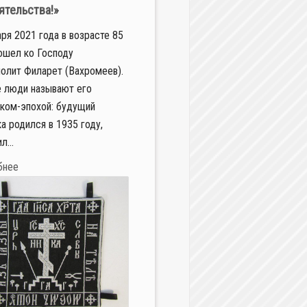
ятельства!»
аря 2021 года в возрасте 85
ошел ко Господу
олит Филарет (Вахромеев).
 люди называют его
ком-эпохой: будущий
а родился в 1935 году,
л...
бнее