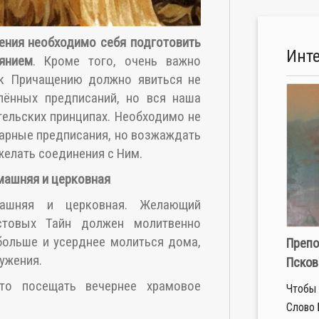
ения необходимо себя подготовить
Инт
янием
. Кроме того, очень важно
 к Причащению должно явиться не
лённых предписаний, но вся наша
гельских принципах. Необходимо не
арные предписания, но возжаждать
желать соединения с Ним.
машняя и церковная
машняя и церковная. Желающий
стовых Тайн должен молитвенно
 больше и усерднее молиться дома,
Препо
ужения.
Псков
ято посещать вечернее храмовое
Чтобы 
Сло­во 