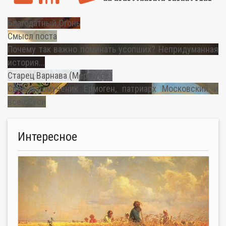
Благодатный Огонь
Смысл поста
Почему так важно поминать усопших? Непридуманная
история...
Старец Варнава (Меркулов)
Священномученик Ермоген, патриарх Московский и
всея Руси
Интересное