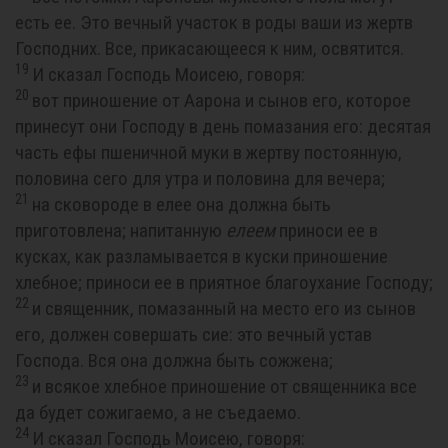
есть ее. Это вечный участок в роды ваши из жертв
Господних. Все, прикасающееся к ним, освятится.
19
И сказал Господь Моисею, говоря:
20
вот приношение от Аарона и сынов его, которое
принесут они Господу в день помазания его: десятая
часть ефы пшеничной муки в жертву постоянную,
половина сего для утра и половина для вечера;
21
на сковороде в елее она должна быть
приготовлена; напитанную
елеем
приноси ее в
кусках, как разламывается в куски приношение
хлебное; приноси ее в приятное благоухание Господу;
22
и священник, помазанный на место его из сынов
его, должен совершать сие: это вечный устав
Господа. Вся она должна быть сожжена;
23
и всякое хлебное приношение от священника все
да будет сожигаемо, а не съедаемо.
24
И сказал Господь Моисею, говоря: