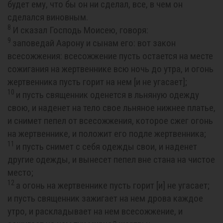
будет ему, что бы он ни сделал, все, в чем он
сделался виновным.
8
И сказал Господь Моисею, говоря:
9
заповедай Аарону и сынам его: вот закон
всесожжения: всесожжение пусть остается на месте
сожигания на жертвеннике всю ночь до утра, и огонь
жертвенника пусть горит на нем [и не угасает];
10
и пусть священник оденется в льняную одежду
свою, и наденет на тело свое льняное нижнее платье,
и снимет пепел от всесожжения, которое сжег огонь
на жертвеннике, и положит его подле жертвенника;
11
и пусть снимет с себя одежды свои, и наденет
другие одежды, и вынесет пепел вне стана на чистое
место;
12
а огонь на жертвеннике пусть горит [и] не угасает;
и пусть священник зажигает на нем дрова каждое
утро, и раскладывает на нем всесожжение, и