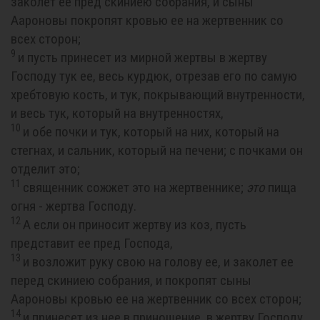
заколет ее пред скиниею собрания, и сыны
Аароновы покропят кровью ее на жертвенник со
всех сторон;
9
и пусть принесет из мирной жертвы в жертву
Господу тук ее, весь курдюк, отрезав его по самую
хребтовую кость, и тук, покрывающий внутренности,
и весь тук, который на внутренностях,
10
и обе почки и тук, который на них, который на
стегнах, и сальник, который на печени; с почками он
отделит это;
11
священник сожжет это на жертвеннике;
это
пища
огня - жертва Господу.
12
А если он приносит жертву из коз, пусть
представит ее пред Господа,
13
и возложит руку свою на голову ее, и заколет ее
перед скиниею собрания, и покропят сыны
Аароновы кровью ее на жертвенник со всех сторон;
14
и принесет из нее в приношение, в жертву Господу