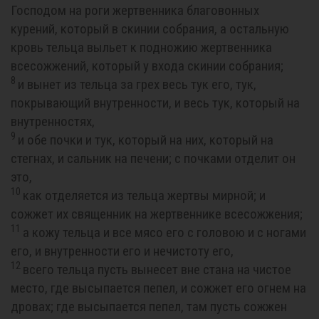
Господом на роги жертвенника благовонных
курений, который в скинии собрания, а остальную
кровь тельца выльет к подножию жертвенника
всесожжений, который у входа скинии собрания;
8
и вынет из тельца за грех весь тук его, тук,
покрывающий внутренности, и весь тук, который на
внутренностях,
9
и обе почки и тук, который на них, который на
стегнах, и сальник на печени; с почками отделит он
это,
10
как отделяется из тельца жертвы мирной; и
сожжет их священник на жертвеннике всесожжения;
11
а кожу тельца и все мясо его с головою и с ногами
его, и внутренности его и нечистоту его,
12
всего тельца пусть вынесет вне стана на чистое
место, где высыпается пепел, и сожжет его огнем на
дровах; где высыпается пепел, там пусть сожжен