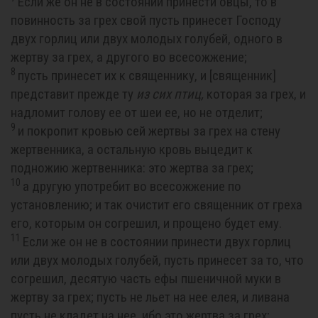
Если же он не в состоянии принести овцы, то в
повинность за грех свой пусть принесет Господу
двух горлиц или двух молодых голубей, одного в
жертву за грех, а другого во всесожжение;
8
пусть принесет их к священнику, и [священник]
представит прежде ту
из
сих
птиц,
которая за грех, и
надломит голову ее от шеи ее, но не отделит;
9
и покропит кровью сей жертвы за грех на стену
жертвенника, а остальную кровь выцедит к
подножию жертвенника: это жертва за грех;
10
а другую употребит во всесожжение по
установлению; и так очистит его священник от греха
его, которым он согрешил, и прощено будет ему.
11
Если же он не в состоянии принести двух горлиц
или двух молодых голубей, пусть принесет за то, что
согрешил, десятую часть ефы пшеничной муки в
жертву за грех; пусть не льет на нее елея, и ливана
пусть не кладет на нее, ибо это жертва за грех;