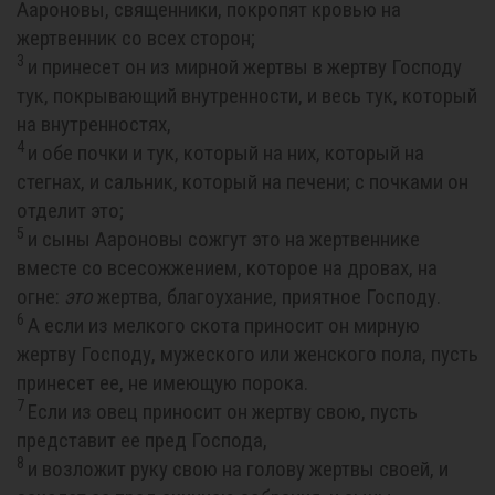
Аароновы, священники, покропят кровью на
жертвенник со всех сторон;
3
и принесет он из мирной жертвы в жертву Господу
тук, покрывающий внутренности, и весь тук, который
на внутренностях,
4
и обе почки и тук, который на них, который на
стегнах, и сальник, который на печени; с почками он
отделит это;
5
и сыны Аароновы сожгут это на жертвеннике
вместе со всесожжением, которое на дровах, на
огне:
это
жертва, благоухание, приятное Господу.
6
А если из мелкого скота приносит он мирную
жертву Господу, мужеского или женского пола, пусть
принесет ее, не имеющую порока.
7
Если из овец приносит он жертву свою, пусть
представит ее пред Господа,
8
и возложит руку свою на голову жертвы своей, и