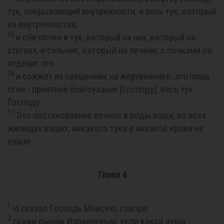
тук, покрывающий внутренности, и весь тук, который
на внутренностях,
15
и обе почки и тук, который на них, который на
стегнах, и сальник, который на печени; с почками он
отделит это
16
и сожжет их священник на жертвеннике:
это
пища
огня - приятное благоухание [Господу]; весь тук
Господу.
17
Это постановление вечное в роды ваши, во всех
жилищах ваших; никакого тука и никакой крови не
ешьте.
Глава 4
1
И сказал Господь Моисею, говоря:
2
скажи сынам Израилевым: если какая душа