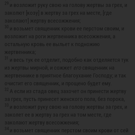
29
и возложит руку свою на голову жертвы за грех, и
заколют [козу] в жертву за грех на месте, [где
заколают] жертву всесожжения;
30
и возьмет священник крови ее перстом своим, и
возложит на роги жертвенника всесожжения, а
остальную кровь ее выльет к подножию
жертвенника;
31
и весь тук ее отделит, подобно как отделяется тук
из жертвы мирной, и сожжет
его
священник на
жертвеннике в приятное благоухание Господу; и так
очистит его священник, и прощено будет ему.
32
А если из стада овец захочет он принести жертву
за грех, пусть принесет женского пола, без порока,
33
и возложит руку свою на голову жертвы за грех, и
заколет ее в жертву за грех на том месте, где
заколают жертву всесожжения;
34
и возьмет священник перстом своим крови от сей