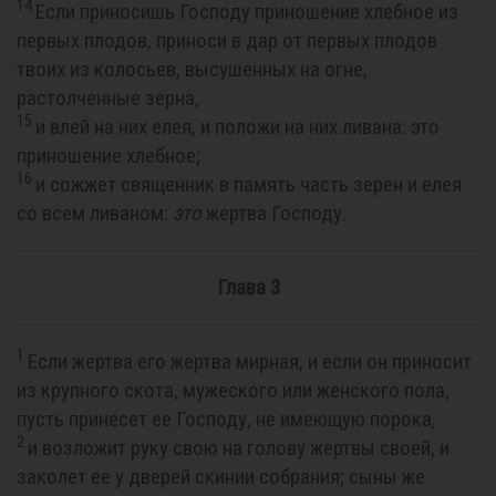
14
Если приносишь Господу приношение хлебное из
первых плодов, приноси в дар от первых плодов
твоих из колосьев, высушенных на огне,
растолченные зерна,
15
и влей на них елея, и положи на них ливана: это
приношение хлебное;
16
и сожжет священник в память часть зерен и елея
со всем ливаном:
это
жертва Господу.
Глава 3
1
Если жертва его жертва мирная, и если он приносит
из крупного скота, мужеского или женского пола,
пусть принесет ее Господу, не имеющую порока,
2
и возложит руку свою на голову жертвы своей, и
заколет ее у дверей скинии собрания; сыны же