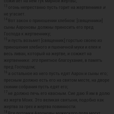
сожигает на нем тук мирной жертвы;
13
огонь непрестанно пусть горит на жертвеннике
и
не угасает.
14
Вот закон о приношении хлебном: [священники]
сыны Аароновы должны приносить его пред
Господа к жертвеннику;
15
и пусть возьмет [священник] горстью своею из
приношения хлебного и пшеничной муки и елея и
весь ливан, который на жертве, и сожжет на
жертвеннике:
это
приятное благоухание, в память
пред Господом;
16
а остальное из него пусть едят Аарон и сыны его;
пресным должно есть его на святом месте, на дворе
скинии собрания пусть едят его;
17
не должно печь его квасным. Сие даю Я им в долю
из жертв Моих. Это великая святыня, подобно как
жертва за грех и жертва повинности.
18
Все потомки Аароновы мужеского пола могут