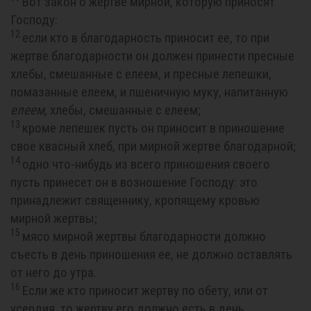
Вот закон о жертве мирной, которую приносят
Господу:
12
если кто в благодарность приносит ее, то при
жертве благодарности он должен принести пресные
хлебы, смешанные с елеем, и пресные лепешки,
помазанные елеем, и пшеничную муку, напитанную
елеем,
хлебы, смешанные с елеем;
13
кроме лепешек пусть он приносит в приношение
свое квасный хлеб, при мирной жертве благодарной;
14
одно что-нибудь из всего приношения своего
пусть принесет он в возношение Господу: это
принадлежит священнику, кропящему кровью
мирной жертвы;
15
мясо мирной жертвы благодарности должно
съесть в день приношения ее, не должно оставлять
от него до утра.
16
Если же кто приносит жертву по обету, или от
усердия, то жертву его должно есть в день