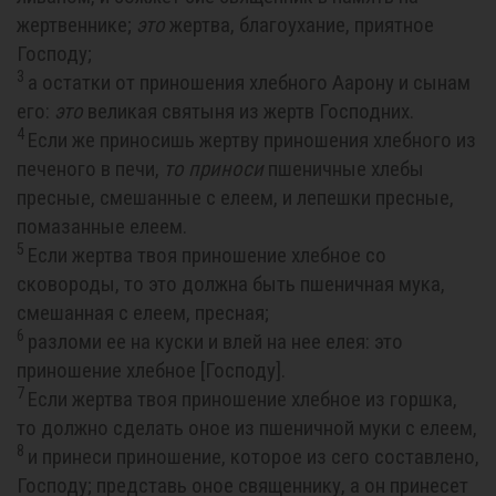
жертвеннике;
это
жертва, благоухание, приятное
Господу;
3
а остатки от приношения хлебного Аарону и сынам
его:
это
великая святыня из жертв Господних.
4
Если же приносишь жертву приношения хлебного из
печеного в печи,
то
приноси
пшеничные хлебы
пресные, смешанные с елеем, и лепешки пресные,
помазанные елеем.
5
Если жертва твоя приношение хлебное со
сковороды, то это должна быть пшеничная мука,
смешанная с елеем, пресная;
6
разломи ее на куски и влей на нее елея: это
приношение хлебное [Господу].
7
Если жертва твоя приношение хлебное из горшка,
то должно сделать оное из пшеничной муки с елеем,
8
и принеси приношение, которое из сего составлено,
Господу; представь оное священнику, а он принесет