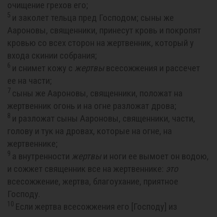
очищение грехов его;
5
и заколет тельца пред Господом; сыны же
Аароновы, священники, принесут кровь и покропят
кровью со всех сторон на жертвенник, который у
входа скинии собрания;
6
и снимет кожу с
жертвы
всесожжения и рассечет
ее на части;
7
сыны же Аароновы, священники, положат на
жертвенник огонь и на огне разложат дрова;
8
и разложат сыны Аароновы, священники, части,
голову и тук на дровах, которые на огне, на
жертвеннике;
9
а внутренности
жертвы
и ноги ее вымоет он водою,
и сожжет священник все на жертвеннике:
это
всесожжение, жертва, благоухание, приятное
Господу.
10
Если жертва всесожжения его [Господу] из