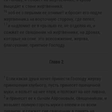
выцедит к стене жертвенника;
16
зоб ее с перьями ее отнимет и бросит его подле
жертвенника на восточную сторону, где пепел;
17
и надломит ее в крыльях ее, не отделяя их, и
сожжет ее священник на жертвеннике, на дровах,
которые на огне: это всесожжение, жертва,
благоухание, приятное Господу.
Глава 2
1
Если какая душа хочет принести Господу жертву
приношения хлебного, пусть принесет пшеничной
муки, и вольет на нее елея, и положит на нее ливана,
2
и принесет ее к сынам Аароновым, священникам, и
возьмет полную горсть муки с елеем и со всем
ливаном, и сожжет сие священник в память на