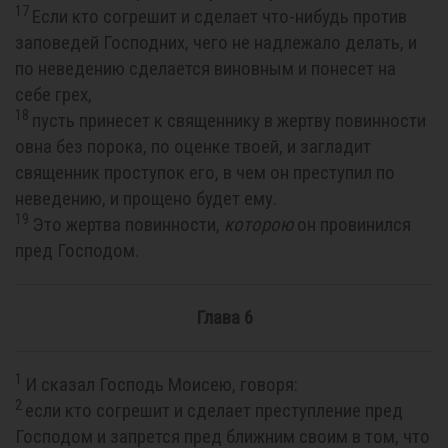
17
Если кто согрешит и сделает что-нибудь против
заповедей Господних, чего не надлежало делать, и
по неведению сделается виновным и понесет на
себе грех,
18
пусть принесет к священнику в жертву повинности
овна без порока, по оценке твоей, и загладит
священник проступок его, в чем он преступил по
неведению, и прощено будет ему.
19
Это жертва повинности,
которою
он провинился
пред Господом.
Глава 6
1
И сказал Господь Моисею, говоря:
2
если кто согрешит и сделает преступление пред
Господом и запрется пред ближним своим в том, что