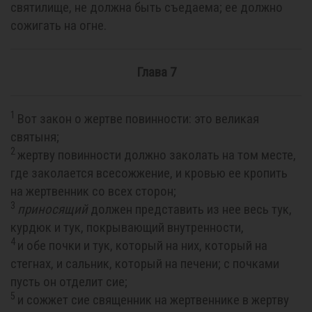
святилище, не должна быть съедаема; ее должно
сожигать на огне.
Глава 7
1
Вот закон о жертве повинности: это великая
святыня;
2
жертву повинности должно заколать на том месте,
где заколается всесожжение, и кровью ее кропить
на жертвенник со всех сторон;
3
приносящий
должен представить из нее весь тук,
курдюк и тук, покрывающий внутренности,
4
и обе почки и тук, который на них, который на
стегнах, и сальник, который на печени; с почками
пусть он отделит сие;
5
и сожжет сие священник на жертвеннике в жертву