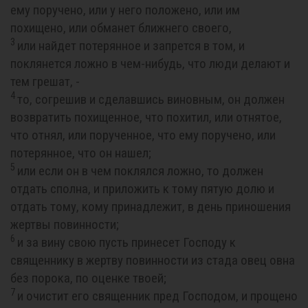
ему поручено, или у него положено, или им
похищено, или обманет ближнего своего,
3
или найдет потерянное и запрется в том, и
поклянется ложно в чем-нибудь, что люди делают и
тем грешат, -
4
то, согрешив и сделавшись виновным, он должен
возвратить похищенное, что похитил, или отнятое,
что отнял, или порученное, что ему поручено, или
потерянное, что он нашел;
5
или если он в чем поклялся ложно, то должен
отдать сполна, и приложить к тому пятую долю и
отдать тому, кому принадлежит, в день приношения
жертвы повинности;
6
и за вину свою пусть принесет Господу к
священнику в жертву повинности из стада овец овна
без порока, по оценке твоей;
7
и очистит его священник пред Господом, и прощено