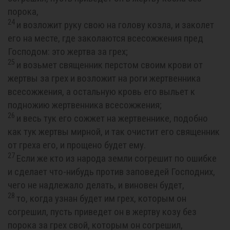
порока,
24
и возложит руку свою на голову козла, и заколет
его на месте, где заколаются всесожжения пред
Господом: это жертва за грех;
25
и возьмет священник перстом своим крови от
жертвы за грех и возложит на роги жертвенника
всесожжения, а остальную кровь его выльет к
подножию жертвенника всесожжения;
26
и весь тук его сожжет на жертвеннике, подобно
как тук жертвы мирной, и так очистит его священник
от греха его, и прощено будет ему.
27
Если же кто из народа земли согрешит по ошибке
и сделает что-нибудь против заповедей Господних,
чего не надлежало делать, и виновен будет,
28
то, когда узнан будет им грех, которым он
согрешил, пусть приведет он в жертву козу без
порока за грех свой, которым он согрешил,