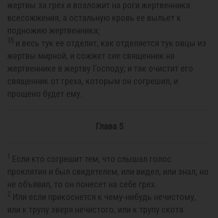
жертвы за грех и возложит на роги жертвенника
всесожжения, а остальную кровь ее выльет к
подножию жертвенника;
35
и весь тук ее отделит, как отделяется тук овцы из
жертвы мирной, и сожжет сие священник на
жертвеннике в жертву Господу; и так очистит его
священник от греха, которым он согрешил, и
прощено будет ему.
Глава 5
1
Если кто согрешит тем, что слышал голос
проклятия и был свидетелем, или видел, или знал, но
не объявил, то он понесет на себе грех.
2
Или если прикоснется к чему-нибудь нечистому,
или к трупу зверя нечистого, или к трупу скота