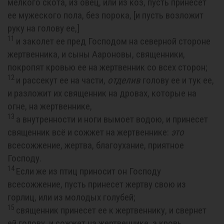
мелкого скота, из овец, или из коз, пусть принесет
ее мужеского пола, без порока, [и пусть возложит
руку на голову ее,]
11
и заколет ее пред Господом на северной стороне
жертвенника, и сыны Аароновы, священники,
покропят кровью ее на жертвенник со всех сторон;
12
и рассекут ее на части,
отделив
голову ее и тук ее,
и разложит их священник на дровах, которые на
огне, на жертвеннике,
13
а внутренности и ноги вымоет водою, и принесет
священник всё и сожжет на жертвеннике:
это
всесожжение, жертва, благоухание, приятное
Господу.
14
Если же из птиц приносит он Господу
всесожжение, пусть принесет жертву свою из
горлиц, или из молодых голубей;
15
священник принесет ее к жертвеннику, и свернет
ей голову, и сожжет на жертвеннике, а кровь