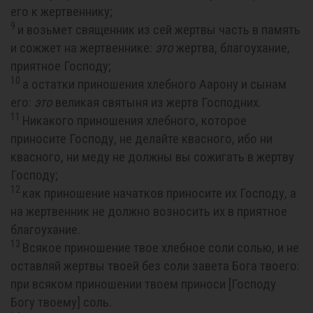
его к жертвеннику;
9
и возьмет священник из сей жертвы часть в память
и сожжет на жертвеннике:
это
жертва, благоухание,
приятное Господу;
10
а остатки приношения хлебного Аарону и сынам
его:
это
великая святыня из жертв Господних.
11
Никакого приношения хлебного, которое
приносите Господу, не делайте квасного, ибо ни
квасного, ни меду не должны вы сожигать в жертву
Господу;
12
как приношение начатков приносите их Господу, а
на жертвенник не должно возносить их в приятное
благоухание.
13
Всякое приношение твое хлебное соли солью, и не
оставляй жертвы твоей без соли завета Бога твоего:
при всяком приношении твоем приноси [Господу
Богу твоему] соль.