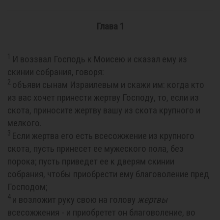
Глава 1
1
И воззвал Господь к Моисею и сказал ему из
скинии собрания, говоря:
2
объяви сынам Израилевым и скажи им: когда кто
из вас хочет принести жертву Господу, то, если из
скота, приносите жертву вашу из скота крупного и
мелкого.
3
Если жертва его есть всесожжение из крупного
скота, пусть принесет ее мужеского пола, без
порока; пусть приведет ее к дверям скинии
собрания, чтобы приобрести ему благоволение пред
Господом;
4
и возложит руку свою на голову
жертвы
всесожжения - и приобретет он благоволение, во