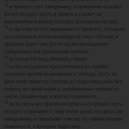
12
и принесет ее к священнику, а священник возьмет
из нее полную горсть в память и сожжет на
жертвеннике в жертву Господу: это жертва за грех;
13
и так очистит его священник от греха его, которым
он согрешил в котором-нибудь из оных
случаев,
и
прощено будет ему; [остаток] же принадлежит
священнику, как приношение хлебное.
14
И сказал Господь Моисею, говоря:
15
если кто сделает преступление и по ошибке
согрешит против посвященного Господу, пусть за
вину свою принесет Господу из стада овец овна без
порока, по твоей оценке, серебряными сиклями по
сиклю священному, в жертву повинности;
16
за ту святыню, против которой он согрешил, пусть
воздаст и прибавит к тому пятую долю, и отдаст сие
священнику, и священник очистит его овном жертвы
повинности, и прощено будет ему.