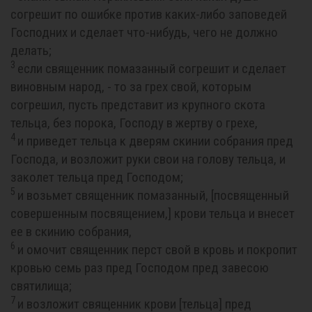
согрешит по ошибке против каких-либо заповедей
Господних и сделает что-нибудь, чего не должно
делать;
3
если священник помазанный согрешит и сделает
виновным народ, - то за грех свой, которым
согрешил, пусть представит из крупного скота
тельца, без порока, Господу в жертву о грехе,
4
и приведет тельца к дверям скинии собрания пред
Господа, и возложит руки свои на голову тельца, и
заколет тельца пред Господом;
5
и возьмет священник помазанный, [посвященный
совершенным посвящением,] крови тельца и внесет
ее в скинию собрания,
6
и омочит священник перст свой в кровь и покропит
кровью семь раз пред Господом пред завесою
святилища;
7
и возложит священник крови [тельца] пред