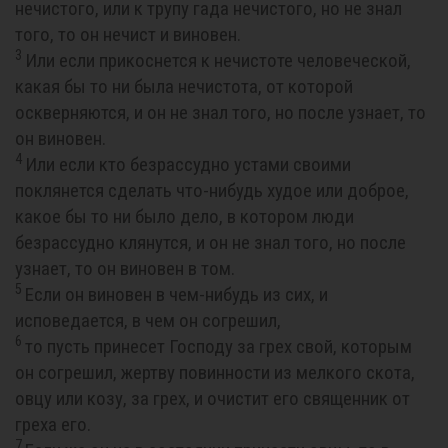
нечистого, или к трупу гада нечистого, но не знал
того, то он нечист и виновен.
3
Или если прикоснется к нечистоте человеческой,
какая бы то ни была нечистота, от которой
оскверняются, и он не знал того, но после узнает, то
он виновен.
4
Или если кто безрассудно устами своими
поклянется сделать что-нибудь худое или доброе,
какое бы то ни было дело, в котором люди
безрассудно клянутся, и он не знал того, но после
узнает, то он виновен в том.
5
Если он виновен в чем-нибудь из сих, и
исповедается, в чем он согрешил,
6
то пусть принесет Господу за грех свой, которым
он согрешил, жертву повинности из мелкого скота,
овцу или козу, за грех, и очистит его священник от
греха его.
7