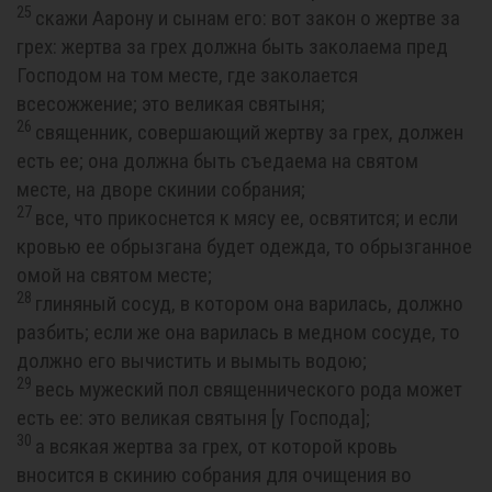
25
скажи Аарону и сынам его: вот закон о жертве за
грех: жертва за грех должна быть заколаема пред
Господом на том месте, где заколается
всесожжение; это великая святыня;
26
священник, совершающий жертву за грех, должен
есть ее; она должна быть съедаема на святом
месте, на дворе скинии собрания;
27
все, что прикоснется к мясу ее, освятится; и если
кровью ее обрызгана будет одежда, то обрызганное
омой на святом месте;
28
глиняный сосуд, в котором она варилась, должно
разбить; если же она варилась в медном сосуде, то
должно его вычистить и вымыть водою;
29
весь мужеский пол священнического рода может
есть ее: это великая святыня [у Господа];
30
а всякая жертва за грех, от которой кровь
вносится в скинию собрания для очищения во