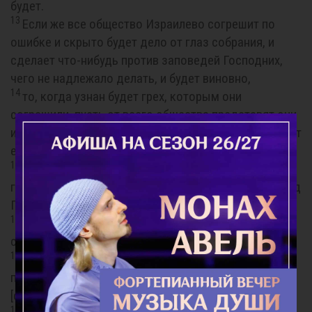
будет.
13
Если же все общество Израилево согрешит по
ошибке и скрыто будет дело от глаз собрания, и
сделает что-нибудь против заповедей Господних,
чего не надлежало делать, и будет виновно,
14
то, когда узнан будет грех, которым они
согрешили, пусть от всего общества представят они
из крупного скота тельца в жертву за грех и приведут
его пред скинию собрания;
15
и возложат старейшины общества руки свои на
голову тельца пред Господом и заколют тельца пред
Господом.
16
И внесет священник помазанный крови тельца в
скинию собрания,
17
и омочит священник перст свой в кровь [тельца] и
покропит семь раз пред Господом пред завесою
[святилища],
18