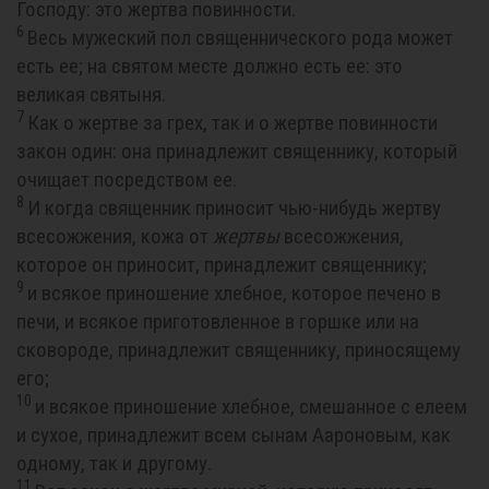
Господу: это жертва повинности.
6
Весь мужеский пол священнического рода может
есть ее; на святом месте должно есть ее: это
великая святыня.
7
Как о жертве за грех, так и о жертве повинности
закон один: она принадлежит священнику, который
очищает посредством ее.
8
И когда священник приносит чью-нибудь жертву
всесожжения, кожа от
жертвы
всесожжения,
которое он приносит, принадлежит священнику;
9
и всякое приношение хлебное, которое печено в
печи, и всякое приготовленное в горшке или на
сковороде, принадлежит священнику, приносящему
его;
10
и всякое приношение хлебное, смешанное с елеем
и сухое, принадлежит всем сынам Аароновым, как
одному, так и другому.
11