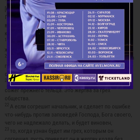
и возложит крови на роги жертвенника
[благовонных курений], который пред лицем
Господним в скинии собрания, а остальную кровь
выльет к подножию жертвенника всесожжений,
который у входа скинии собрания;
19
и весь тук его вынет из него и сожжет на
жертвеннике;
20
и сделает с тельцом то, что делается с тельцом за
грех; так должен сделать с ним, и так очистит их
священник, и прощено будет им;
21
и вынесет тельца вне стана, и сожжет его так, как
сожег прежнего тельца. Это жертва за грех
общества.
22
А если согрешит начальник, и сделает по ошибке
что-нибудь против заповедей Господа, Бога своего,
чего не надлежало делать, и будет виновен,
23
то, когда узнан будет им грех, которым он
согрешил, пусть приведет он в жертву козла без