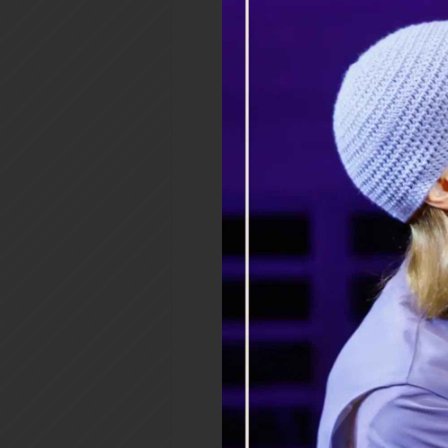
Глава 39
1
Вот имена сынов Израилевы
Иаковом [отцом их], вошли 
2
Рувим, Симеон, Левий и Иуд
3
Иссахар, Завулон и Вениам
4
Дан и Неффалим, Гад и Аси
5
Всех же душ, происшедших
[пять], а Иосиф был
уже
в Еги
6
И умер Иосиф и все братья е
7
а сыны Израилевы расплод
и усилились чрезвычайно, и 
8
И восстал в Египте новый ц
9
и сказал народу своему: в