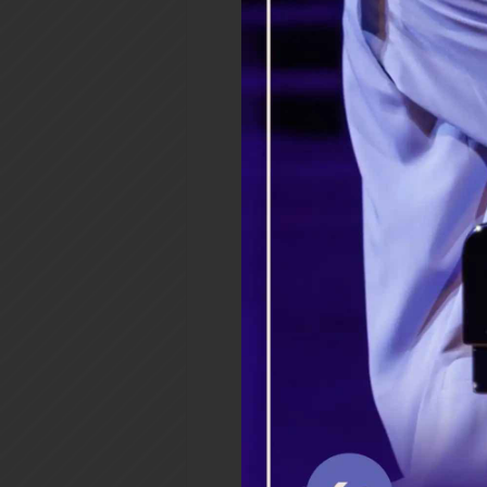
многочислен и сильнее нас;
10
перехитрим же его, чтобы 
случится война, соединится 
вооружится против нас, и вы
11
И поставили над ним нача
тяжкими работами. И он пос
города для запасов, [и Он, и
12
Но чем более изнуряли его
более возрастал, так что [Е
Израилевых.
13
И потому Египтяне с жес
Израилевых к работам
14
и делали жизнь их горько
кирпичами и от всякой работ
которой принуждали их с же
15
Царь Египетский повелел 
коих одной имя Шифра, а др