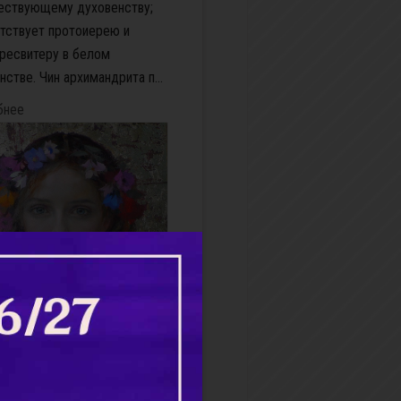
ествующему духовенству;
тствует протоиерею и
ресвитеру в белом
нстве. Чин архимандрита п...
бнее
бный сервиз
 бабушка, и я осталась
 одна. Как жить дальше?