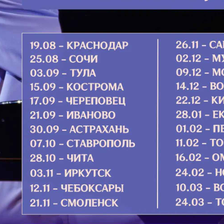
Поль­с
он не размножался; иначе, когда
шав об 
и он с нашими неприятелями, и
доб­но­
йдет из земли [нашей].
вать ем
льников работ, чтобы изнуряли его
Подро
троил фараону Пифом и Раамсес,
наче Илиополь].
, тем более он умножался и тем
гиптяне] опасались сынов
токостью принуждали сынов
ю от тяжкой работы над глиною и
ы полевой, от всякой работы, к
«Благ
стокостью.
откры
повивальным бабкам Евреянок, из
музык
угой Фуа,