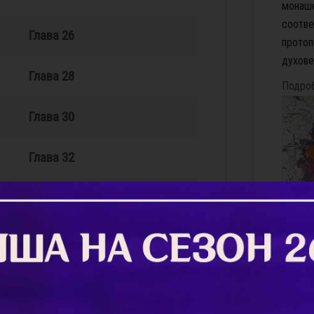
монаш
соотве
Глава 26
протоп
духове
Глава 28
Подро
Глава 30
Глава 32
Глава 34
Глава 36
Сваде
Глава 38
Умерла
совсем