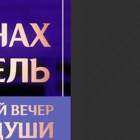
сего восемнадцать лет.
а каждый день и молилась,
ная ее слова: — Ты,
ка, проси...
бнее
добный Никон
нежский
 пре­по­доб­но­го Сер­гия Ра­
ско­го. Ро­дил­ся в Юрье­ве-