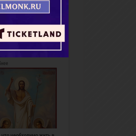
нтин Селиванов – военный
р, заслуженный артист РФ,
ковник запаса. Родился в
 году в Новосибирске. В
 году с отличием окончил
-дирижерский факультет
ской консе...
бнее
, что необходимо жить в