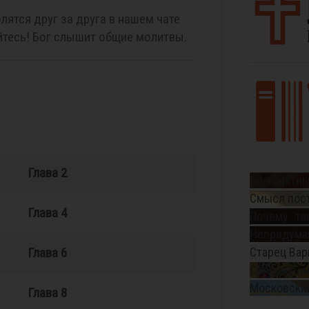
лятся друг за друга в нашем чате
тесь! Бог слышит общие молитвы.
Глава 2
Благодатны
Смысл пос
Глава 4
Почему та
Непридуман
Глава 6
Старец Вар
Священном
Московский
Глава 8