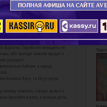
дете повивать у Евреянок, то
Конста
будет сын, то умерщвляйте его, а
дириже
подпол
ись Бога и не делали так, как
1962-м
 и оставляли детей в живых.
1990-м
повивальных бабок и сказал им: для
Военно
 что оставляете детей в живых?
Москов
ли фараону: Еврейские женщины не
Подро
оровы, ибо прежде нежели придет к
 уже рождают.
овивальным бабкам, а народ
лся.
ки боялись Бога, то Он устроял
у своему повелел, говоря: всякого
ына бросайте в реку, а всякую дочь
О том