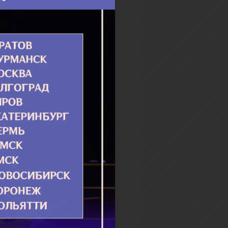
ком. В юном воз­расте, услы­
Ан­гель­ской жиз­ни пре­по­
го Сер­гия и же­лая по­сле­до­
у, свя­той при­ше...
бнее
одаря воцерковлению я
л для себя духовную
у»