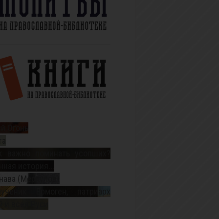
й Огонь
та
к важно поминать усопших?
ная история...
нава (Меркулов)
ученик Ермоген, патриарх
 и всея Руси