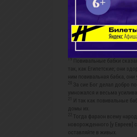
16
и сказал [им]: когда вы бу
наблюдайте при родах: если 
если дочь, то пусть живет.
17
Но повивальные бабки боял
говорил им царь Египетский,
18
Царь Египетский призвал 
чего вы делаете такое дело,
19
Повивальные бабки сказа
так, как Египетские; они зд
ним повивальная бабка, они
20
За сие Бог делал добро п
умножался и весьма усилива
21
И так как повивальные баб
домы их.
22
Тогда фараон всему народ
новорожденного [у Евреев] с
оставляйте в живых.