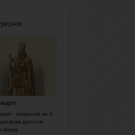
ересное
андрит
ндрит - монашеский чин. В
щее время дается как
 награда