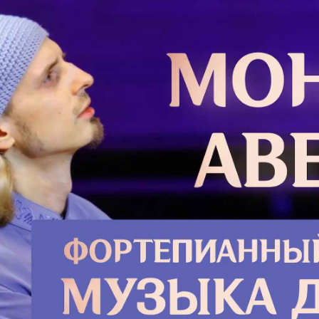
Ведь в
Глава 40
Плакал
вспоми
внучень
Глава 1
Подро
х, которые вошли в Египет с
каждый со [всем] домом своим:
а,
ин,
р.
 от чресл Иакова, было семьдесят
пте.
го и весь род их;
Препо
ились и размножились, и возросли
Радо
наполнилась ими земля та.
арь, который не знал Иосифа,
Уче­ник
от, народ сынов Израилевых
до­неж­