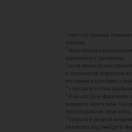
1
Некто из племени Левиина 
племени.
2
Жена зачала и родила сына 
скрывала его три месяца;
3
но не могши долее скрыват
и осмолила ее асфальтом и 
поставила в тростнике у бере
4
а сестра его стала вдали н
5
И вышла дочь фараонова н
ходили по берегу реки. Она 
послала рабыню свою взять 
6
Открыла и увидела младенца
сжалилась над ним [дочь фар