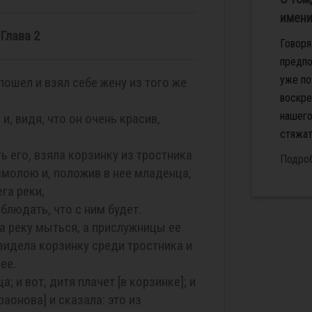
имени
Глава 2
Говоря
предпо
уже по
пошел и взял себе жену из того же
воскре
нашего
и, видя, что он очень красив,
стяжать
ь его, взяла корзинку из тростника
Подро
смолою и, положив в нее младенца,
га реки,
аблюдать, что с ним будет.
а реку мыться, а прислужницы ее
увидела корзинку среди тростника и
ее.
; и вот, дитя плачет [в корзинке]; и
аонова] и сказала: это из