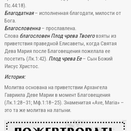
Пс.44:18
).
Благодатная
– исполненная благодати, милости от
Бога.
Благословенна
– прославлена.
Слова
благословен Плод чрева Твоего
взяты из
приветствия праведной Елисаветы, когда Святая
Дева Мария после Благовещения пожелала ее
посетить (
Лк.1:42
).
Плод чрева Ее
– Сын Божий
Иисус Христос.
История:
Молитва основана на приветствии Архангела
Гавриила Деве Марии в момент Благовещения
(
Лк.1:28–31
;
Мф.1:18–25
).
Знаменитая
«Ave, Maria»
–
это та же молитва на латыни.