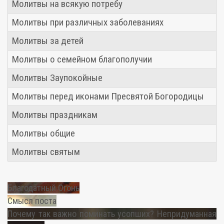
Молитвы на всякую потребу
Молитвы при различных заболеваниях
Молитвы за детей
Молитвы о семейном благополучии
Молитвы Заупокойные
Молитвы перед иконами Пресвятой Богородицы
Молитвы праздникам
Молитвы общие
Молитвы святым
Благодатный Огонь
Смысл поста
Почему так важно поминать усопших? Непридуманная