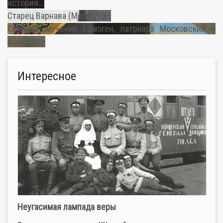
история...
Старец Варнава (Меркулов)
Священномученик Ермоген, патриарх Московский и
всея Руси
Интересное
Неугасимая лампада веры