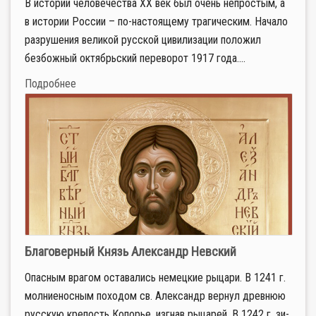
В истории человечества ХХ век был очень непростым, а
в истории России – по-настоящему трагическим. Начало
разрушения великой русской цивилизации положил
безбожный октябрьский переворот 1917 года....
Подробнее
Благоверный Князь Александр Невский
Опас­ным вра­гом оста­ва­лись немец­кие ры­ца­ри. В 1241 г.
мол­ние­нос­ным по­хо­дом св. Алек­сандр вер­нул древ­нюю
рус­скую кре­пость Ко­по­рье, из­гнав ры­ца­рей. В 1242 г. зи­