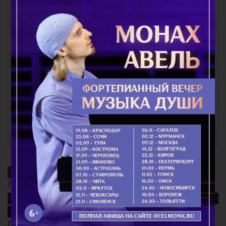
Молитвы при различных заболеваниях
Молитвы за детей
Молитвы о семейном благополучии
Молитвы Заупокойные
Молитвы перед иконами Пресвятой Богородицы
Молитвы праздникам
Молитвы общие
Молитвы святым
Благодатный Огонь
Смысл поста
Почему так важно поминать усопших? Непридуманная
история...
Старец Варнава (Меркулов)