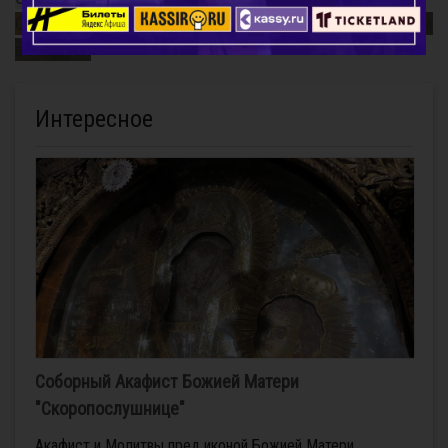
Священномученик Ермоген, патриарх Московский и
всея Руси
Интересное
Соборный Акафист Божией Матери
"Скоропослушнице"
Акафист и Молитвы пред иконой Божией Матери