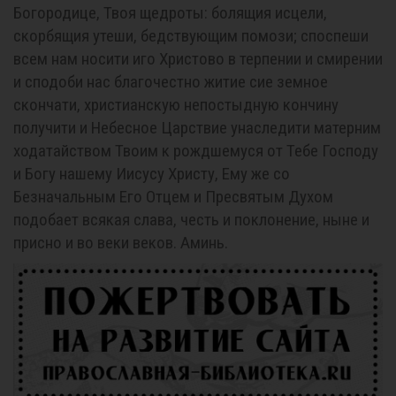
Богородице, Твоя щедроты: болящия исцели,
скорбящия утеши, бедствующим помози; споспеши
всем нам носити иго Христово в терпении и смирении
и сподоби нас благочестно житие сие земное
скончати, христианскую непостыдную кончину
получити и Небесное Царствие унаследити матерним
ходатайством Твоим к рождшемуся от Тебе Господу
и Богу нашему Иисусу Христу, Ему же со
Безначальным Его Отцем и Пресвятым Духом
подобает всякая слава, честь и поклонение, ныне и
присно и во веки веков. Аминь.