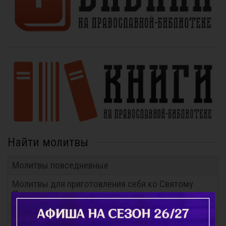
Найти молитвы
Молитвы повседневные
Молитвы для приготовления себя ко Святому
Причащению
Молитвы на всякую потребу