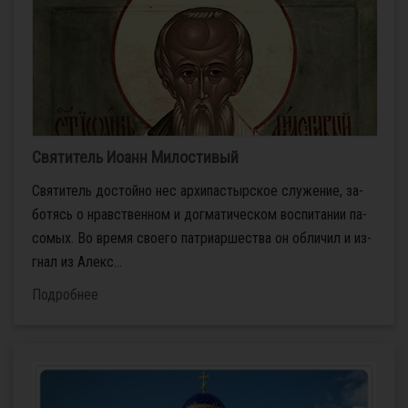
Святитель Иоанн Милостивый
Свя­ти­тель до­стой­но нес ар­хи­пас­тыр­ское слу­же­ние, за­
бо­тясь о нрав­ствен­ном и дог­ма­ти­че­ском вос­пи­та­нии па­
со­мых. Во вре­мя сво­е­го пат­ри­ар­ше­ства он об­ли­чил и из­
гнал из Алек­с...
Подробнее