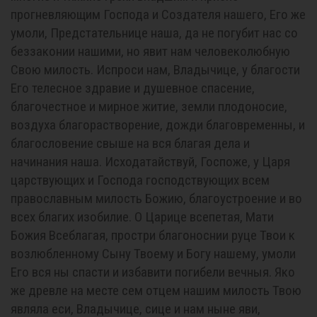
прогневляющим Господа и Создателя нашего, Его же
умоли, Предстательнице наша, да не погубит нас со
беззаконии нашими, но явит нам человеколюбную
Свою милость. Испроси нам, Владычице, у благости
Его телесное здравие и душевное спасение,
благочестное и мирное житие, земли плодоносие,
воздуха благорастворение, дожди благовременны, и
благословение свыше на вся благая дела и
начинания наша. Исходатайствуй, Госпоже, у Царя
царствующих и Господа господствующих всем
православным милость Божию, благоустроение и во
всех благих изобилие. О Царице всепетая, Мати
Божия Всеблагая, простри благоноснии руце Твои к
возлюбленному Сыну Твоему и Богу нашему, умоли
Его вся ны спасти и избавити погибели вечныя. Яко
же древле на месте сем отцем нашим милость Твою
являла еси, Владычице, сице и нам ныне яви,