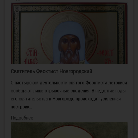
Святитель Феоктист Новгородский
О пас­тыр­ской де­я­тель­но­сти свя­то­го Фео­к­ти­ста ле­то­пи­си
со­об­ща­ют лишь от­ры­воч­ные све­де­ния. В недол­гие го­ды
его свя­ти­тель­ства в Нов­го­ро­де про­ис­хо­дит уси­лен­ная
по­строй­к...
Подробнее