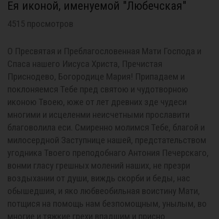
Ея иконой, именуемой "Любечская"
4515 просмотров
О Пресвятая и Преблагословенная Мати Господа и
Спаса нашего Иисуса Христа, Пречистая
Приснодево, Богородице Мария! Припадаем и
поклоняемся Тебе пред святою и чудотворною
иконою Твоею, юже от лет древних зде чудеси
многими и исцеленми неисчетными прославити
благоволила еси. Смиренно молимся Тебе, благой и
милосердной Заступнице нашей, предстательством
угодника Твоего преподобнаго Антония Печерскаго,
вонми гласу грешных молений наших, не презри
воздыхании от души, виждь скорби и беды, нас
обышедшия, и яко любвеобильная воистину Мати,
потщися на помощь нам безпомощным, унылым, во
многие и тяжкие грехи впадшим и присно