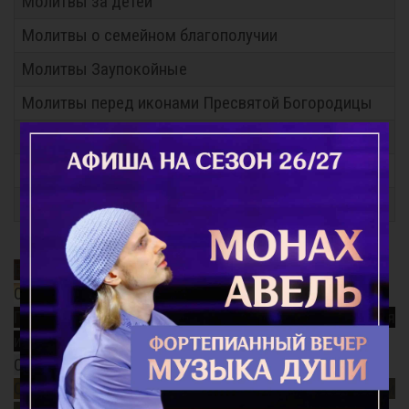
Молитвы за детей
Молитвы о семейном благополучии
Молитвы Заупокойные
Молитвы перед иконами Пресвятой Богородицы
Молитвы праздникам
Молитвы общие
Молитвы святым
Благодатный Огонь
Смысл поста
Почему так важно поминать усопших? Непридуманная
история...
Старец Варнава (Меркулов)
Священномученик Ермоген, патриарх Московский и