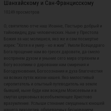
Шанхайскому и Сан-Францисскому
10249 просмотров
О, святителю отче наш Иоанне, Пастырю добрый и
тайновидец душ человеческих. Ныне у Престола
Божия за нас молишися, яко же и сам посмертне
изрек: "Хотя я и умер - но я жив". Умоли Всещедраго
Бога прощение нам во гресех даровати, да смело
воспрянем духом и уныние сего мира отряхнем и
Богу возопиим о даровании нам смирения и
Богодухновения, Богосознания и духа благочестия
на всяких путях жизни нашея. Яко милостивый
сиропитатель и опытный путеводитель на земле
бывший, ныне буди нам вождем Моисеевым и в
смутах церковных всеобъемлющее Христово
вразумление. Услыши стенание смущенных юношей
нашего лихолетия, обуреваемых беснованием