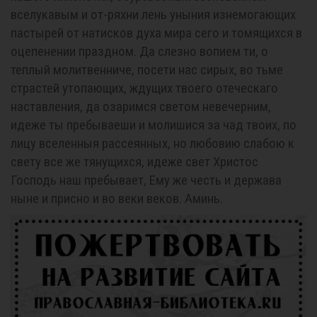
вселукавым и от-ряхни лень уныния изнемогающих
пастырей от натисков духа мира сего и томящихся в
оцепенении праздном. Да слезно вопием ти, о
теплый молитвенниче, посети нас сирых, во тьме
страстей утопающих, ждущих твоего отеческаго
наставления, да озаримся светом невечерним,
идеже ты пребываеши и молишися за чад твоих, по
лицу вселенныя рассеянных, но любовию слабою к
свету все же тянущихся, идеже свет Христос
Господь наш пребывает, Ему же честь и держава
ныне и присно и во веки веков. Аминь.