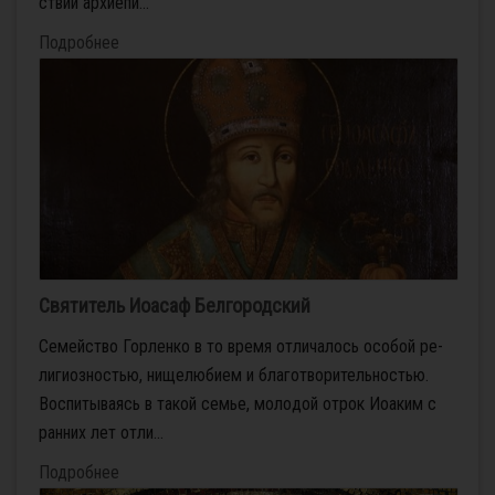
ствии ар­хи­епи...
Подробнее
Святитель Иоасаф Белгородский
Се­мей­ство Гор­лен­ко в то вре­мя от­ли­ча­лось осо­бой ре­
ли­ги­оз­но­стью, ни­ще­лю­би­ем и бла­го­тво­ри­тель­но­стью.
Вос­пи­ты­ва­ясь в та­кой се­мье, мо­ло­дой от­рок Иоаким с
ран­них лет от­ли...
Подробнее