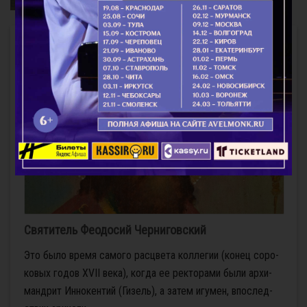
всея Руси
Интересное
Святитель Феодосий Черниговский
Это бы­ло вре­мя са­мо­го рас­цве­та кол­ле­гии (ко­нец со­ро­
ко­вых го­дов XVII ве­ка), ко­гда ее рек­то­ра­ми бы­ли ар­хи­
манд­рит Ин­но­кен­тий (Ги­зель), а за­тем игу­мен, впо­след­