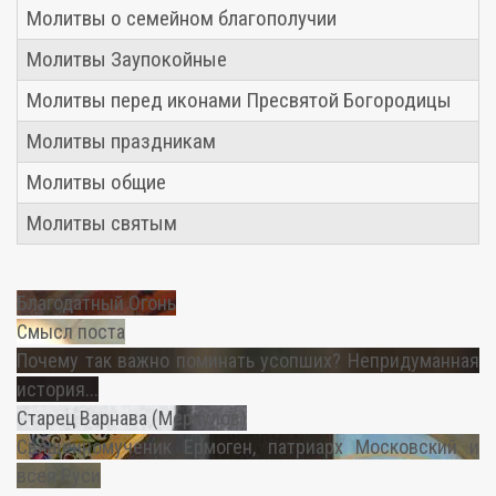
Молитвы о семейном благополучии
Молитвы Заупокойные
Молитвы перед иконами Пресвятой Богородицы
Молитвы праздникам
Молитвы общие
Молитвы святым
Благодатный Огонь
Смысл поста
Почему так важно поминать усопших? Непридуманная
история...
Старец Варнава (Меркулов)
Священномученик Ермоген, патриарх Московский и
всея Руси