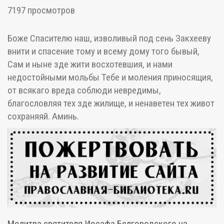
7197 просмотров
Боже Спасителю наш, изволивый под сень Закхееву
внити и спасение тому и всему дому того бывый,
Сам и ныне зде жити восхотевшия, и нами
недостойными мольбы Тебе и моления приносящия,
от всякаго вреда соблюди невредимы,
благословляя тех зде жилище, и ненаветен тех живот
сохраняяй. Аминь.
Молитва святителя Иосафа Белгородского на