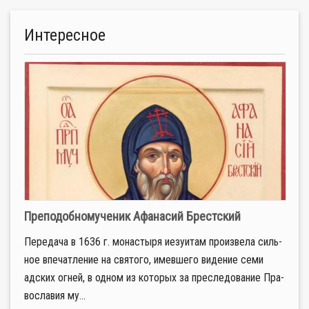
Интересное
Преподобномученик Афанасий Брестский
Пе­ре­да­ча в 1636 г. мо­на­сты­ря иезу­и­там про­из­ве­ла силь­
ное впе­чат­ле­ние на свя­то­го, имев­ше­го ви­де­ние се­ми
адских ог­ней, в од­ном из ко­то­рых за пре­сле­до­ва­ние Пра­
во­сла­вия му­...