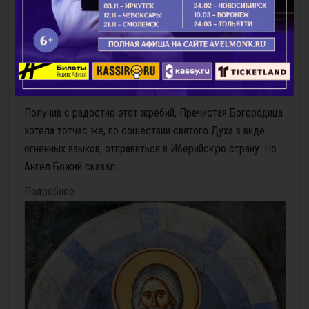
Равноапостольная Нина, просветительница
Грузии
Получив с радостно этот жребий, Пречистая Богородица
хотела тотчас же, по сошествии святого Духа в виде
огненных языков, отправиться в Иберийскую страну. Но
Ангел Божий сказал...
Подробнее