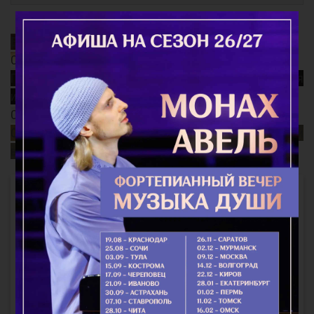
Благодатный Огонь
Смысл поста
Почему так важно поминать усопших? Непридуманная
история...
Старец Варнава (Меркулов)
Священномученик Ермоген, патриарх Московский и
всея Руси
Интересное