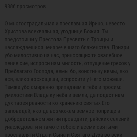
9386 просмотров
О многострадальная и преславная Ирино, невесто
Христова всехвальная, угоднице Божия! Ты
предстоиши у Престола Пресвятыя Троицы и
наслаждаешися неизреченнаго блаженства. Призри
убо милостивно на нас, приносящих ти хвалебное
пение сие, испроси нам милость, отпущение грехов у
Преблагаго Господа, вемы бо, воистинну вемы, яко
вся, елико восхощеши, испросити у Него можеши.
Темже убо смиренно припадаем к тебе и просим:
умилостиви Владыку неба и земли, да подаст нам
дух твоея ревности ко хранению святых Его
заповедей, яко да возможем земное поприще в
добродетельном житии проводити, райских селений
унаследовати и тамо с тобою и всеми святыми
прославляти Отца и Сына и Святаго Духа во веки