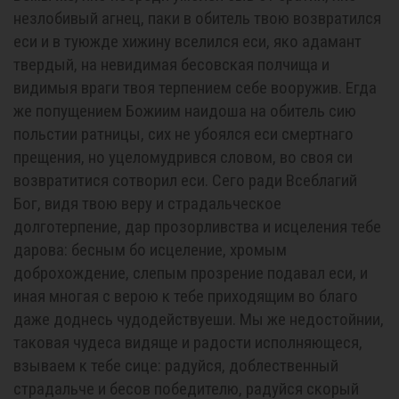
незлобивый агнец, паки в обитель твою возвратился
еси и в туюжде хижину вселился еси, яко адамант
твердый, на невидимая бесовская полчища и
видимыя враги твоя терпением себе вооружив. Егда
же попущением Божиим наидоша на обитель сию
польстии ратницы, сих не убоялся еси смертнаго
прещения, но уцеломудрився словом, во своя си
возвратитися сотворил еси. Сего ради Всеблагий
Бог, видя твою веру и страдальческое
долготерпение, дар прозорливства и исцеления тебе
дарова: бесным бо исцеление, хромым
доброхождение, слепым прозрение подавал еси, и
иная многая с верою к тебе приходящим во благо
даже доднесь чудодействуеши. Мы же недостойнии,
таковая чудеса видяще и радости исполняющеся,
взываем к тебе сице: радуйся, доблественный
страдальче и бесов победителю, радуйся скорый