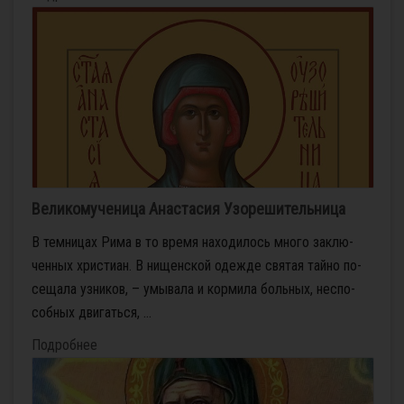
Великомученица Анастасия Узорешительница
В тем­ни­цах Ри­ма в то вре­мя на­хо­ди­лось мно­го за­клю­
чен­ных хри­сти­ан. В ни­щен­ской одеж­де свя­тая тай­но по­
се­ща­ла уз­ни­ков, – умы­ва­ла и кор­ми­ла боль­ных, неспо­
соб­ных дви­гать­ся, ...
Подробнее