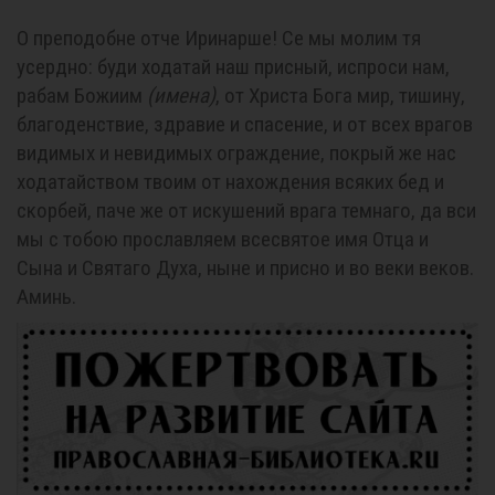
О преподобне отче Иринарше! Се мы молим тя
усердно: буди ходатай наш присный, испроси нам,
рабам Божиим
(имена)
, от Христа Бога мир, тишину,
благоденствие, здравие и спасение, и от всех врагов
видимых и невидимых ограждение, покрый же нас
ходатайством твоим от нахождения всяких бед и
скорбей, паче же от искушений врага темнаго, да вси
мы с тобою прославляем всесвятое имя Отца и
Сына и Святаго Духа, ныне и присно и во веки веков.
Аминь.