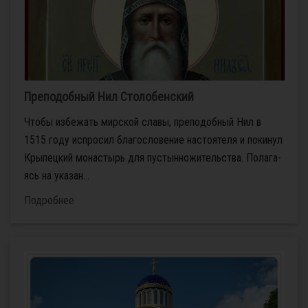
Преподобный Нил Сто­ло­бен­ский
Что­бы из­бе­жать мир­ской сла­вы, пре­по­доб­ный Нил в
1515 го­ду ис­про­сил бла­го­сло­ве­ние на­сто­я­те­ля и по­ки­нул
Кры­пец­кий мо­на­стырь для пу­стын­но­жи­тель­ства. По­ла­га­
ясь на ука­за­н...
Подробнее