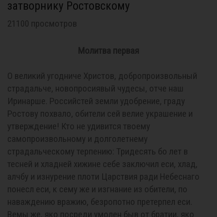
затворнику Ростовскому
21100 просмотров
Молитва первая
О великий угодниче Христов, добропроизвольный
страдальче, новопросиявый чудесы, отче наш
Иринарше. Российстей земли удобрение, граду
Ростову похвало, обители сей велие украшение и
утверждение! Кто не удивится твоему
самопроизвольному и долголетнему
страдальческому терпению: Тридесять бо лет в
тесней и хладней хижине себе заключил еси, хлад,
алчбу и изнурение плоти Царствия ради Небеснаго
понесл еси, к сему же и изгнание из обители, по
наваждению вражию, безропотно претерпел еси.
Вемы же, яко посреди умолен быв от братии, яко