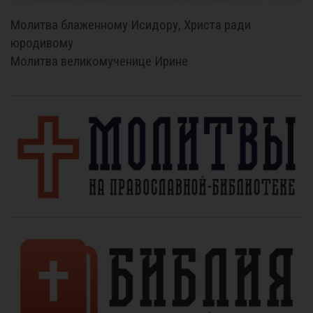
Молитва блаженному Исидору, Христа ради
юродивому
Молитва великомученице Ирине