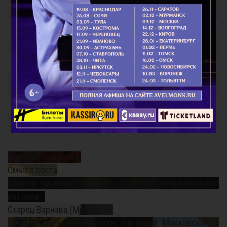
Молитвы за детей
Молитвы о семейном благополучии
Молитвы Заупокойные
Молитвы перед иконами Пресвятой Богородицы
Молитвы праздникам
Молитвы общие
Молитвы святым
Благодатный Огонь
Смысл поста
Почему так важно поминать усопших? Непридуманная
история...
Старец Варнава (Меркулов)
Священномученик Ермоген, патриарх Московский и