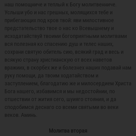
наш помощниче и теплый к Богу молитвенниче.
Услыши убо и нас грешных, молящихся тебе и
прибегающих под кров твой: яви милостивное
предстательство твое о нас ко Всевышнему и
исходатайствуй твоими богоприятными молитвами
вся полезная ко спасению душ и телес наших,
сохрани святую обитель сию, всякий град и весь и
всякую страну христианскую от всех наветов
вражиих, в скорбех же и болезнех наших подавай нам
руку помощи, да твоим ходатайством и
заступлением, благодатию же и милосердием Христа
Бога нашего, избавимся и мы недостойнии, по
отшествии от жития сего, шуияго стояния, и да
сподобимся деснаго со всеми святыми во веки
веков. Аминь.
Молитва вторая