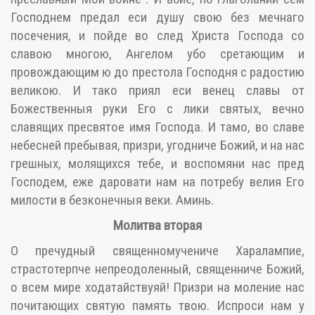
Господнем предал еси душу свою без мечнаго
посечения, и пойде во след Христа Господа со
славою многою, Ангелом убо сретающим и
провождающим ю до престола Господня с радостию
великою. И тако приял еси венец славы от
Божественныя руки Его с лики святых, вечно
славящих пресвятое имя Господа. И тамо, во славе
небесней пребывая, призри, угодниче Божий, и на нас
грешных, молящихся тебе, и воспомяни нас пред
Господем, еже даровати нам на потребу велия Его
милости в безконечныя веки. Аминь.
Молитва вторая
О пречудный священномучениче Харалампие,
страстотерпче непреодоленный, священниче Божий,
о всем мире ходатайствуяй! Призри на моление нас
почитающих святую память твою. Испроси нам у