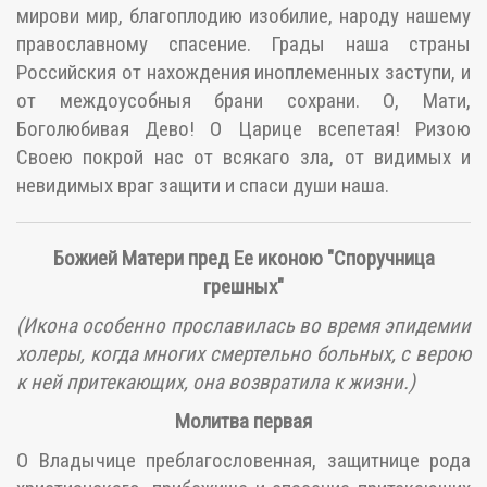
мирови мир, благоплодию изобилие, народу нашему
православному спасение. Грады наша страны
Российския от нахождения иноплеменных заступи, и
от междоусобныя брани сохрани. О, Мати,
Боголюбивая Дево! О Царице всепетая! Ризою
Своею покрой нас от всякаго зла, от видимых и
невидимых враг защити и спаси души наша.
Божией Матери пред Ее иконою "Споручница
грешных"
(Икона особенно прославилась во время эпидемии
холеры, когда многих смертельно больных, с верою
к ней притекающих, она возвратила к жизни.)
Молитва первая
О Владычице преблагословенная, защитнице рода