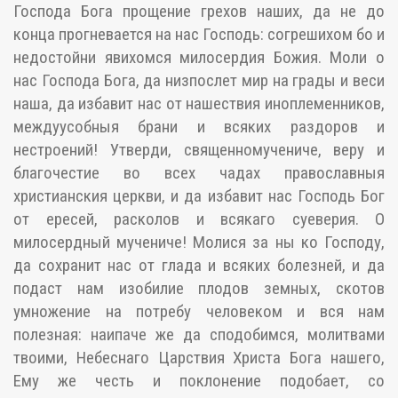
Господа Бога прощение грехов наших, да не до
конца прогневается на нас Господь: согрешихом бо и
недостойни явихомся милосердия Божия. Моли о
нас Господа Бога, да низпослет мир на грады и веси
наша, да избавит нас от нашествия иноплеменников,
междуусобныя брани и всяких раздоров и
нестроений! Утверди, священномучениче, веру и
благочестие во всех чадах православныя
христианския церкви, и да избавит нас Господь Бог
от ересей, расколов и всякаго суеверия. О
милосердный мучениче! Молися за ны ко Господу,
да сохранит нас от глада и всяких болезней, и да
подаст нам изобилие плодов земных, скотов
умножение на потребу человеком и вся нам
полезная: наипаче же да сподобимся, молитвами
твоими, Небеснаго Царствия Христа Бога нашего,
Ему же честь и поклонение подобает, со