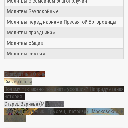
Молитвы о семейном благополучии
Молитвы Заупокойные
Молитвы перед иконами Пресвятой Богородицы
Молитвы праздникам
Молитвы общие
Молитвы святым
Благодатный Огонь
Смысл поста
Почему так важно поминать усопших? Непридуманная
история...
Старец Варнава (Меркулов)
Священномученик Ермоген, патриарх Московский и
всея Руси