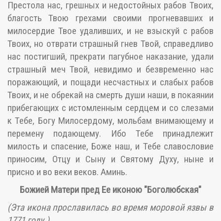
Престола нас, грешных и недостойных рабов Твоих,
благость Твою грехами своими прогневавших и
милосердие Твое удаливших, и не взыскуй с рабов
Твоих, но отврати страшный гнев Твой, справедливо
нас постигший, прекрати пагубное наказание, удали
страшный меч Твой, невидимо и безвременно нас
поражающий, и пощади несчастных и слабых рабов
Твоих, и не обрекай на смерть души наши, в покаянии
прибегающих с истомленным сердцем и со слезами
к Тебе, Богу Милосердому, мольбам внимающему и
перемену подающему. Ибо Тебе принадлежит
милость и спасение, Боже наш, и Тебе славословие
приносим, Отцу и Сыну и Святому Духу, ныне и
присно и во веки веков. Аминь.
Божией Матери пред Ее иконою "Боголюбская"
(Эта икона прославилась во время моровой язвы в
1771 году.)