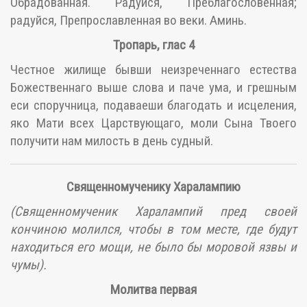
Обрадованная. Радуйся, Преблагословенная;
радуйся, Препрославленная во веки. Аминь.
Тропарь, глас 4
Честное жилище бывши неизреченнаго естества
Божественнаго выше слова и паче ума, и грешным
еси споручница, подаваеши благодать и исцеления,
яко Мати всех Царствующаго, моли Сына Твоего
получити нам милость в день судный.
Священномученику Харалампию
(Священномученик Харалампий пред своей
кончиною молился, чтобы в том месте, где будут
находиться его мощи, не было бы моровой язвы и
чумы).
Молитва первая