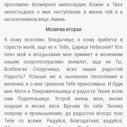
прославлю безмерное милосердие Божие и Твое
непостыдное о мне заступление в жизни сей и в
нескончаемом веце. Аминь.
Молитва вторая
К кому возопию, Владычице, к кому прибегну в
горести моей, аще не к Тебе, Царице Небесная? Кто
плач мой и воздыхание мое приимет и молениям
нашим скоропослушливо внемлет, аще не Ты,
Всеблагая Споручнице, всех наших радостей
Радость? Услыши же и нынешния песнопения и
моления, и о мне грешном Тебе приносимыя. И буди
мне Мати и Покровительница и радости Твоея всем
нам Подательница. Устрой жизнь мою, якоже
хощеши и якоже веси. Вручаю бо себе Твоему
покрову и промышлению, да радостно всегда пою
Тебе со всеми: Радуйся, Благодатная; радуйся,