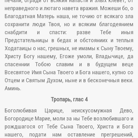
печали; огради от всякия напасти и злых клевет, от
неправедного и лютаго навета вражия. Можеши бо, о
Благодатная Матерь наша, не точию от всякаго зла
сохранити люди Твоя, но и всяким благодеянием
снабдити и спасти: разве Тебе иныя
Предстательницы в бедах и обстояниих и теплыя
Ходатаицы о нас, грешных, не имамы к Сыну Твоему,
Христу Богу нашему, Егоже умоли, Владычице, да
спасеннии Тобою славим и в будущем веце
Всесвятое Имя Сына Твоего и Бога нашего, купно со
Отцем и Святым Духом, ныне и в бесконечныя веки.
Аминь.
Тропарь, глас 4
Боголюбивая Царице, неискусомужная Дево,
Богородице Марие, моли за ны Тебе возлюбившаго и
рождшагося от Тебе Сына Твоего, Христа и Бога
нашего, подати нам оставление прегрешений,