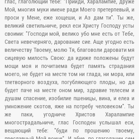
глас, глаголющий тебе: "Прииди, Харалампие, друже
Мой, многия муки имене ради Моего претерпевый, и
проси у Мене, еже хощеши, и Аз дам ти". Ты же,
великий светильниче, рекл еси Христу Господу усты
своими: "Господи мой, велико убо мне есть от Тебе,
Света невечерняго, дарование сие. Аще угодно есть
величеству Твоему, молю Тя, благоволи даровати мя
сицевую милость Свою: да идиже положены будут
мощи моя и почитаема будет память страдания
моего, не будет на месте том ни глада, ни мора, или
тлетворного воздуха, погубляющего плоды, но да
будет паче на месте оном мир, здравие телесем и
душам спасение, изобилие пшеницы, вина, и елеа и
умножение скотов, яже на потребу человеком". Ты
же паки, угодниче Христов Харалампие
многострадальниче, глас Господен услышал еси,
вещающий тебе: "буди по прошению твоему,
преславный Мой воине". И абие, по глаголании сем