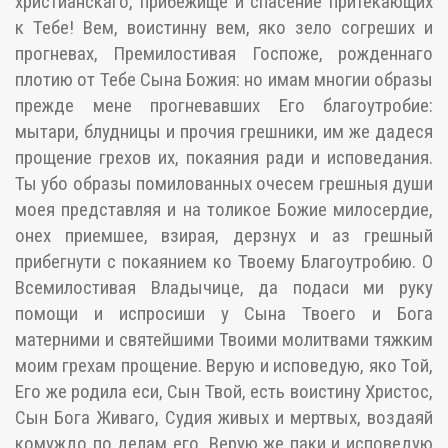
христианскаго, прибежище и спасение притекающих
к Тебе! Вем, воистинну вем, яко зело согреших и
прогневах, Премилостивая Госпоже, рожденнаго
плотию от Тебе Сына Божия: но имам многии образы
прежде мене прогневавших Его благоутробие:
мытари, блудницы и прочия грешники, им же дадеся
прощение грехов их, покаяния ради и исповедания.
Ты убо образы помилованных очесем грешныя души
моея представляя и на толикое Божие милосердие,
онех приемшее, взирая, дерзнух и аз грешный
прибегнути с покаянием ко Твоему Благоутробию. О
Всемилостивая Владычице, да подаси ми руку
помощи и испросиши у Сына Твоего и Бога
матерними и святейшими Твоими молитвами тяжким
моим грехам прощение. Верую и исповедую, яко Той,
Его же родила еси, Сын Твой, есть воистину Христос,
Сын Бога Живаго, Судия живых и мертвых, воздаяй
комуждо по делам его. Верую же паки и исповедую