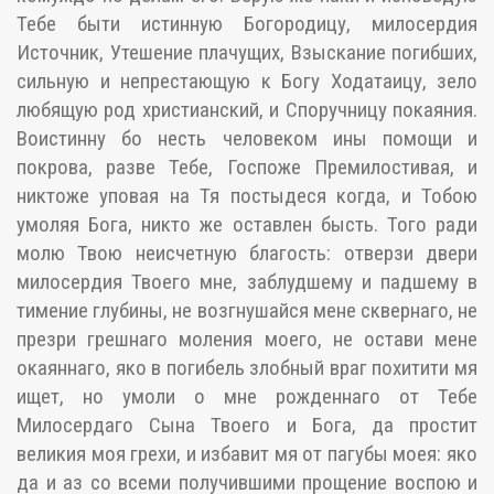
Тебе быти истинную Богородицу, милосердия
Источник, Утешение плачущих, Взыскание погибших,
сильную и непрестающую к Богу Ходатаицу, зело
любящую род христианский, и Споручницу покаяния.
Воистинну бо несть человеком ины помощи и
покрова, разве Тебе, Госпоже Премилостивая, и
никтоже уповая на Тя постыдеся когда, и Тобою
умоляя Бога, никто же оставлен бысть. Того ради
молю Твою неисчетную благость: отверзи двери
милосердия Твоего мне, заблудшему и падшему в
тимение глубины, не возгнушайся мене сквернаго, не
презри грешнаго моления моего, не остави мене
окаяннаго, яко в погибель злобный враг похитити мя
ищет, но умоли о мне рожденнаго от Тебе
Милосердаго Сына Твоего и Бога, да простит
великия моя грехи, и избавит мя от пагубы моея: яко
да и аз со всеми получившими прощение воспою и