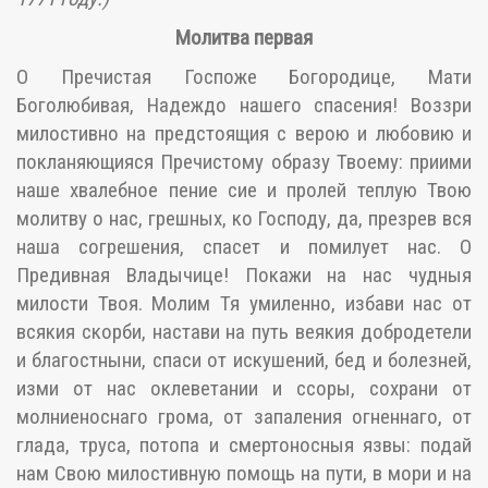
Молитва первая
О Пречистая Госпоже Богородице, Мати
Боголюбивая, Надеждо нашего спасения! Воззри
милостивно на предстоящия с верою и любовию и
покланяющияся Пречистому образу Твоему: приими
наше хвалебное пение сие и пролей теплую Твою
молитву о нас, грешных, ко Господу, да, презрев вся
наша согрешения, спасет и помилует нас. О
Предивная Владычице! Покажи на нас чудныя
милости Твоя. Молим Тя умиленно, избави нас от
всякия скорби, настави на путь веякия добродетели
и благостныни, спаси от искушений, бед и болезней,
изми от нас оклеветании и ссоры, сохрани от
молниеноснаго грома, от запаления огненнаго, от
глада, труса, потопа и смертоносныя язвы: подай
нам Свою милостивную помощь на пути, в мори и на