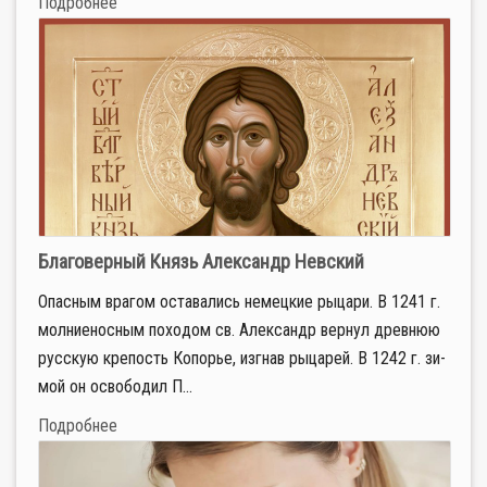
Подробнее
Благоверный Князь Александр Невский
Опас­ным вра­гом оста­ва­лись немец­кие ры­ца­ри. В 1241 г.
мол­ние­нос­ным по­хо­дом св. Алек­сандр вер­нул древ­нюю
рус­скую кре­пость Ко­по­рье, из­гнав ры­ца­рей. В 1242 г. зи­
мой он осво­бо­дил П...
Подробнее