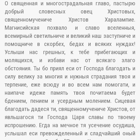
О священная и многострадальная главо, пастырю
добрый словесных овец Христовых,
священномучениче Христов Харалампие.
Магнисийская похвало и славо вселенныя,
всемирный светильниче и великий наш заступниче и
помощниче в скорбех, бедах и всяких нуждах!
Услыши нас грешных, к тебе прибегающих и
молящихся, и избави нас от всякаго злаго
обстояния. Ты бо приял еси от Господа благодать и
силу велику за многия и нужныя страдания твоя и
терпение, еже всюду и во всем нам помогати, и
наипаче идеже память твоя почитаема будет
бдением, пением и усердным молением. Сицевая
благодать дадеся ти, священномучениче Христов, от
явльшагося ти Господа Царя славы по твоему
испрошению. Егда на мечное тя усечение осудиша,
услышал еси превожделенный и сладчайший оный