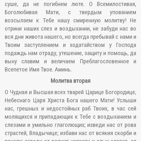
суше, да не погибнем люте. О Всемилостивая,
Боголюбивая Мати, с твердым упованием
возсылаем к Тебе нашу смиренную молитву! Не
отрини наших слез и воздыхании, не забуди нас во
вся дни живота нашего, но всегда пребывай с нами и
Твоим заступлением и ходатайством у Господа
подаждь нам отраду, утешение, защиту и помощь, да
выну славим и величаем Преблагословенное и
Всепетое Имя Твое. Аминь.
Молитва вторая
О Чудная и Высшая всех тварей Царице Богородице,
Небеснаго Царя Христа Бога нашего Мати! Услыши
нас, грешных и недостойных раб Твоих, в час сей
молящихся и припадающих к Тебе с воздыханием и
слезами и умильно глаголющих; изведи нас от рова
страстей, Владычице; избави нас от всякия скорби и