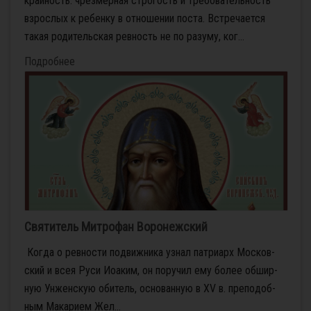
крайность: чрезмерная строгость и требовательность
взрослых к ребенку в отношении поста. Встречается
такая родительская ревность не по разуму, ког...
Подробнее
Святитель Митрофан Воронежский
Ко­гда о рев­но­сти по­движ­ни­ка узнал пат­ри­арх Мос­ков­
ский и всея Ру­си Иоаким, он по­ру­чил ему бо­лее об­шир­
ную Ун­жен­скую оби­тель, ос­но­ван­ную в XV в. пре­по­доб­
ным Ма­ка­ри­ем Жел...