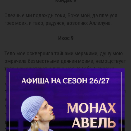
Кондак 9
Слезные ми подаждь токи, Боже мой, да плачуся
грех моих, и тако, радуяся, возопию: Аллилуиа.
Икос 9
Тело мое осквернила тайнами мерзкими, душу мою
омрачила безместными деянии моими, немощствует
тело, немощствует и душа моя. К Тебе, Единому
Непамятозлобному, Милосердному Судии и Богу
моему, припадая, молюся: Помилуй мя, убийцу, яко
память о судьбе изверженных чад моих приводит мя
в трепет и ужас, и неизглаголанное удивление: како
Милосердне Господи и Судия Праведнейший, тер-
пиши и благотвориши мя, адскую пресельницу, даже
до сего дне и часа, всячески ожидая моего
покаяния; Помилуй мя, неоднократно обещавшую