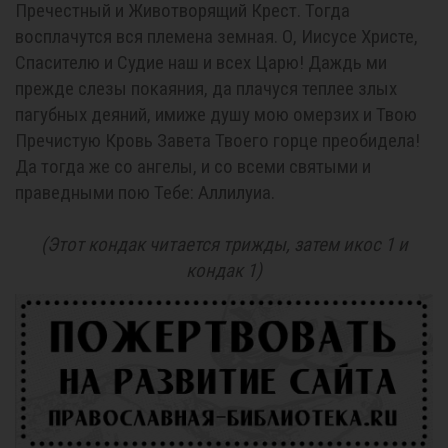
Пречестный и Животворящий Крест. Тогда
восплачутся вся племена земная. О, Иисусе Христе,
Спасителю и Судие наш и всех Царю! Даждь ми
прежде слезы покаяния, да плачуся теплее злых
пагубных деяний, имиже душу мою омерзих и Твою
Пречистую Кровь Завета Твоего горце преобидела!
Да тогда же со ангелы, и со всеми святыми и
праведными пою Тебе: Аллилуиа.
(Этот кондак читается трижды, затем икос 1 и
кондак 1)