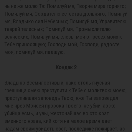
ныне же молю Тя: Помилуй мя, Творче мира горняго;
Помилуй мя, Создателю естества дольняго; Помилуй
мя, Владыко сил Небесных; Помилуй мя, Управителю
тварей телесных; Помилуй мя, Промыслителю
всяческих; Помилуй мя, слезы мои о гресех моих к
Тебе приносящую; Господи мой, Господи, радосте
моя, помилуй мя, падшую.
Кондак 2
Владыко Всемилостивый, како столь гнусная
грешница смею приступити к Тебе с молитвою моею,
преступившая заповедь Твою, яже Ты заповедал
мне чрез Моисея пророка Твоего: не убий; аз же
убийца есмь, и увы, жесточайшая во сто крат
змеиного нрава, кий хотя на малое время дает
чадам своим увидеть свет, последиже пожирает, аз