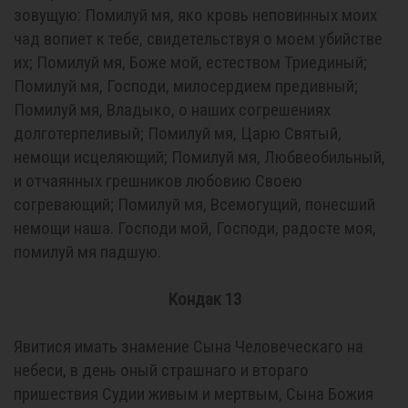
зовущую: Помилуй мя, яко кровь неповинных моих
чад вопиет к тебе, свидетельствуя о моем убийстве
их; Помилуй мя, Боже мой, естеством Триединый;
Помилуй мя, Господи, милосердием предивный;
Помилуй мя, Владыко, о наших согрешениях
долготерпеливый; Помилуй мя, Царю Святый,
немощи исцеляющий; Помилуй мя, Любвеобильный,
и отчаянных грешников любовию Своею
согревающий; Помилуй мя, Всемогущий, понесший
немощи наша. Господи мой, Господи, радосте моя,
помилуй мя падшую.
Кондак 13
Явитися имать знамение Сына Человеческаго на
небеси, в день оный страшнаго и втораго
пришествия Судии живым и мертвым, Сына Божия