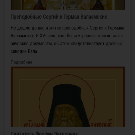
Преподобные Сергий и Герман Валаамские
Не до­шло до нас и жи­тие пре­по­доб­ных Сер­гия и Гер­ма­на
Ва­ла­ам­ских. В XVI ве­ке уже бы­ли утра­че­ны мно­гие ис­то­
ри­че­ские до­ку­мен­ты, об этом сви­де­тель­ству­ет древ­ний
си­но­дик Ва­ла...
Подробнее
Святитель Феофан Затворник