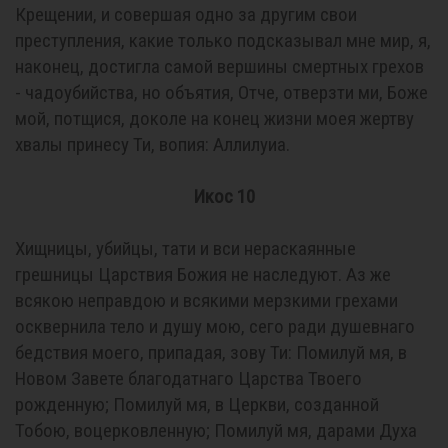
Крещении, и совершая одно за другим свои
преступления, какие только подсказывал мне мир, я,
наконец, достигла самой вершины смертных грехов
- чадоубийства, но объятия, Отче, отверзти ми, Боже
мой, потщися, доколе на конец жизни моея жертву
хвалы принесу Ти, вопия: Аллилуиа.
Икос 10
Хищницы, убийцы, тати и вси нераскаянные
грешницы Царствия Божия не наследуют. Аз же
всякою неправдою и всякими мерзкими грехами
осквернила тело и душу мою, сего ради душевнаго
бедствия моего, припадая, зову Ти: Помилуй мя, в
Новом Завете благодатнаго Царства Твоего
рожденную; Помилуй мя, в Церкви, созданной
Тобою, воцерковленную; Помилуй мя, дарами Духа