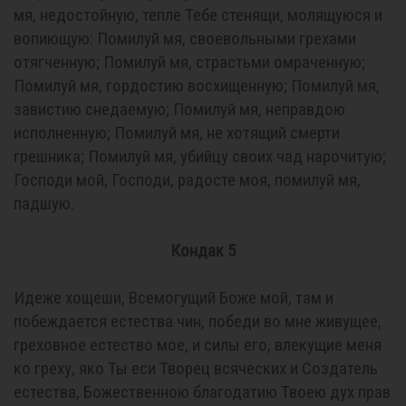
мя, недостойную, тепле Тебе стенящи, молящуюся и
вопиющую: Помилуй мя, своевольными грехами
отягченную; Помилуй мя, страстьми омраченную;
Помилуй мя, гордостию восхищенную; Помилуй мя,
завистию снедаемую; Помилуй мя, неправдою
исполненную; Помилуй мя, не хотящий смерти
грешника; Помилуй мя, убийцу своих чад нарочитую;
Господи мой, Господи, радосте моя, помилуй мя,
падшую.
Кондак 5
Идеже хощеши, Всемогущий Боже мой, там и
побеждается естества чин, победи во мне живущее,
греховное естество мое, и силы его, влекущие меня
ко греху, яко Ты еси Творец всяческих и Создатель
естества, Божественною благодатию Твоею дух прав