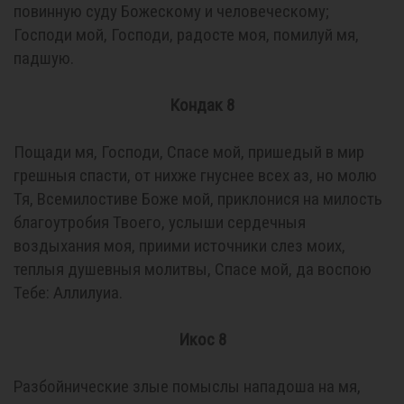
повинную суду Божескому и человеческому;
Господи мой, Господи, радосте моя, помилуй мя,
падшую.
Кондак 8
Пощади мя, Господи, Спасе мой, пришедый в мир
грешныя спасти, от нихже гнуснее всех аз, но молю
Тя, Всемилостиве Боже мой, приклонися на милость
благоутробия Твоего, услыши сердечныя
воздыхания моя, приими источники слез моих,
теплыя душевныя молитвы, Спасе мой, да воспою
Тебе: Аллилуиа.
Икос 8
Разбойнические злые помыслы нападоша на мя,