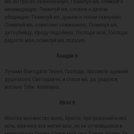
мя, во гресех окамененную; Помилуй мя, ближняго
ненавидящую; Помилуй мя, словом и делом
обидящую; Помилуй мя, душею и телом скверную;
Помилуй мя, совестию сожженную; Помилуй мя,
детоубийцу, Ироду подобную; Господи мой, Господи,
радосте моя, помилуй мя, падшую.
Кондак 6
Лучами благодати Твоея, Господи, просвети одеяние
души моея, Светодавче, и спаси мя, да, радуяся,
воспою Тебе: Аллилуиа.
Икос 6
Многое множество моих, Христе, прегрешений и яко
ночь мрачное все житие мое, но не отчаявшаяся в
милосердии Твоем, Спасе мой, яко Давид, вопию Ти: