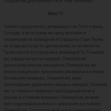
сподоби мя дерзновенно пети Тебе: Аллилуиа.
Икос 11
Чаяния сердца моего, уповающаго на Тя не отрини,
Господи, и не посрами мя пред ангелами и
человеками на праведном и Страшном Суде Твоем,
не осуди мя тогда по делом моим, но по милости
Твоея прости вся грехи моя, вопиющей Ти: Помилуй
мя, сердце нечистое имущую; Помилуй мя,
демонским пленом пленшуюся; Помилуй мя, во
гресех рожденную, крещением омывшуюся и паки в
беззаконие впавшую; Помилуй мя, язвы
грехопадения души моея смpaдны имущую; Помилуй
мя, от тяжких и смертных грехопадений моих в
уныние и отчаяние впавшую; Помилуй мя, всякий
грех соделавшую и всякаго наказания достойную;
Помилуй мя, Создателю мой, и в покаянии приими