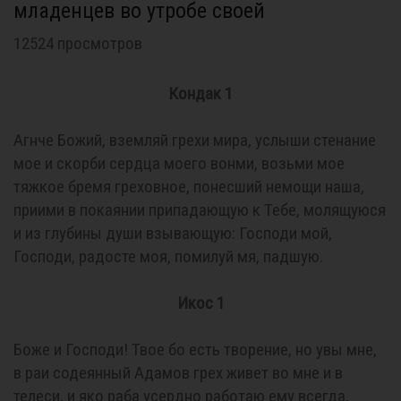
младенцев во утробе своей
12524 просмотров
Кондак 1
Агнче Божий, вземляй грехи мира, услыши стенание
мое и скорби сердца моего вонми, возьми мое
тяжкое бремя греховное, понесший немощи наша,
приими в покаянии припадающую к Тебе, молящуюся
и из глубины души взывающую: Господи мой,
Господи, радосте моя, помилуй мя, падшую.
Икос 1
Боже и Господи! Твое бо есть творение, но увы мне,
в раи содеянный Адамов грех живет во мне и в
телеси, и яко раба усердно работаю ему всегда,