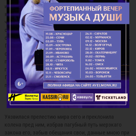
исправиться, и снова возвратившуюся ко грехам,
яко пес на свою блевотину; Помилуй мя, многое
число убийств совершившую; Помилуй мя, яко без
страха Божия и материнской любви к чадам, но со
свирепостью дикаго зверя чад своих растерзавшую;
Помилуй мя, яко волею своею грехи своя
совершившую; Помилуй мя, дух мой мерзкими
помыслы осквернившую; Помилуй мя, яко
греховную жизнь свою и по сей день проводящую;
Господи мой, Господи, радосте моя. Помилуй мя,
падшую.
Кондак 10
Уязвилася прелестию мира сего и преклонила
колена пред ним, избрав пагубный путь мерзкаго
закона его, забыв обещания свои, данные мною при