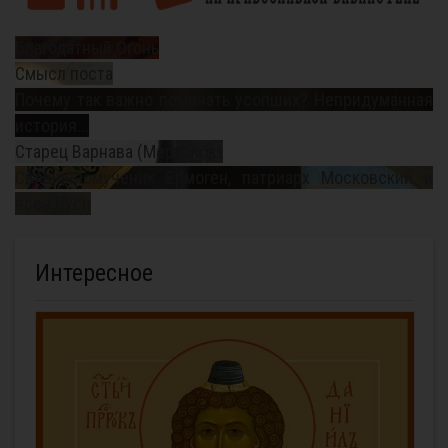
Благодатный Огонь
Смысл поста
Почему так важно поминать усопших? Непридуманная
история...
Старец Варнава (Меркулов)
Священномученик Ермоген, патриарх Московский и
всея Руси
Интересное