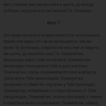
мя к горнему яже ми мыслити и деяти, да всегда
победно сердцем и устны воспою Ти: Аллилуиа.
Икос 7
Око имам лукавое и всякия нечистоты исполненное,
прелестию мира сего выну прельщаюся, тем же
молю Тя, Всеблаже, отврати очи мои еже не видети
ми суеты, да молебно зову Ти: Помилуй мя,
жаждущую верно Тебе послужити; Помилуй мя,
желающую поклонитися Тебе в духе и истине;
Помилуй мя, слезы покаяния моего яко жертву за
грехи моя к Тебе приносящую; Помилуй мя,
прощение за убийство чад моих у Тебе просящую;
Помилуй мя, избавления от страстей моих от Тебе
ожидающую; Помилуй мя, зельно плачущую о тяжких
и смертных моих согрешениях; Помилуй мя, убийцу,