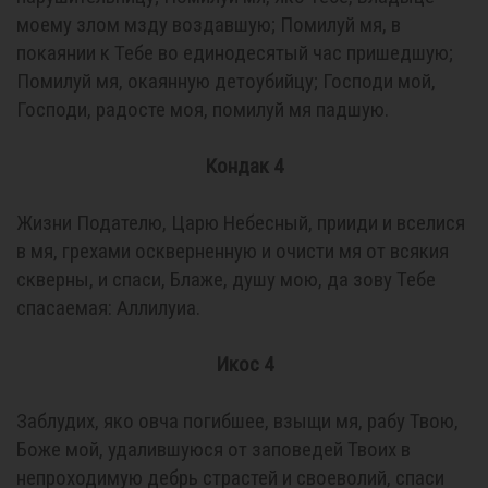
моему злом мзду воздавшую; Помилуй мя, в
покаянии к Тебе во единодесятый час пришедшую;
Помилуй мя, окаянную детоубийцу; Господи мой,
Господи, радосте моя, помилуй мя падшую.
Кондак 4
Жизни Подателю, Царю Небесный, прииди и вселися
в мя, грехами оскверненную и очисти мя от всякия
скверны, и спаси, Блаже, душу мою, да зову Тебе
спасаемая: Аллилуиа.
Икос 4
Заблудих, яко овча погибшее, взыщи мя, рабу Твою,
Боже мой, удалившуюся от заповедей Твоих в
непроходимую дебрь страстей и своеволий, спаси