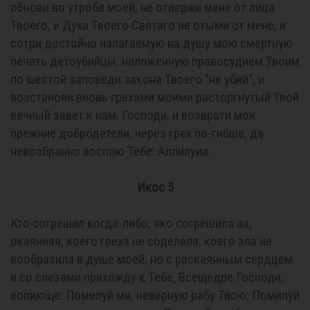
обнови во утробе моей, не отвержи мене от лица
Твоего, и Духа Твоего Святаго не отыми от мене, и
сотри достойно налагаемую на душу мою смертную
печать детоубийцы, наложенную правосудием Твоим
по шестой заповеди закона Твоего "не убий", и
возстанови вновь грехами моими расторгнутый Твой
вечный завет к нам. Господи, и возврати мои
прежние добродетели, через грех по-гибше, да
невозбранно воспою Тебе: Аллилуиа.
Икос 5
Кто согрешил когда-либо, яко согрешила аз,
окаянная, коего греха не соделала, коего зла не
вообразила в душе моей, но с раскаянным сердцем
и со слезами прихожду к Тебе, Всещедре Господи,
вопиюще: Помилуй мя, неверную рабу Твою; Помилуй