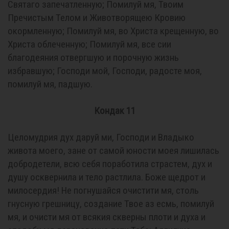
Святаго запечатленную; Помилуй мя, Твоим
Пречистым Телом и Животворящею Кровию
окормленную; Помилуй мя, во Христа крещенную, во
Христа облеченную; Помилуй мя, все сии
благодеяния отвергшую и порочную жизнь
избравшую; Господи мой, Господи, радосте моя,
помилуй мя, падшую.
Кондак 11
Целомудрия дух даруй ми, Господи и Владыко
живота моего, зане от самой юности моея лишилась
добродетели, всю себя поработила страстем, дух и
душу осквернила и тело растлила. Боже щедрот и
милосердия! Не погнушайся очистити мя, столь
гнусную грешницу, создание Твое аз есмь, помилуй
мя, и очисти мя от всякия скверны плоти и духа и