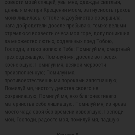
совести моей спящей, увы мне, одежды светлыя,
данныя мне при Крещении моем, за гнусность грехов
моих лишилась, оттоле чадоубийство совершила,
нага добродетели доселе пребываю, темже вельми
стремлюся возвести очеса моя горе, долу поникшия
за множество лютых, содеянных пред Тобою,
Господи, и тако вопию к Тебе: Помилуй мя, смертный
грех содеявшую; Помилуй мя, доселе во гресех
коснеющую; Помилуй мя, всякой мерзости
преисполненную; Помилуй мя,
противоестественными пороками запятнанную;
Помилуй мя, чистоту девства своего не
сохранившую; Помилуй мя, яко благочестиваго
материнства себе лишившую; Помилуй мя, из чрева
моего чада своя без времени извергшую; Господи
мой, Господи, радосте моя, помилуй мя, падшую.