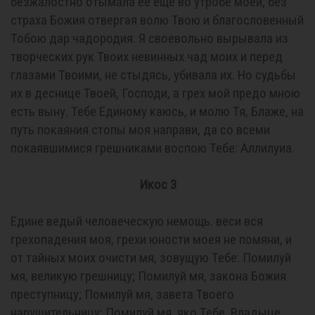
безжалостно отымала ее еще во утробе моей, без
страха Божия отвергая волю Твою и благословенный
Тобою дар чадородия. Я своевольно вырывала из
творческих рук Твоих невинных чад моих и перед
глазами Твоими, не стыдясь, убивала их. Но судьбы
их в деснице Твоей, Господи, а грех мой предо мною
есть выну. Тебе Единому каюсь, и молю Тя, Блаже, на
путь покаяния стопы моя направи, да со всеми
покаявшимися грешниками воспою Тебе: Аллилуиа.
Икос 3
Едине ведый человеческую немощь. веси вся
грехопадения моя, грехи юности моея не помяни, и
от тайных моих очисти мя, зовущую Тебе: Помилуй
мя, великую грешницу; Помилуй мя, закона Божия
преступницу; Помилуй мя, завета Твоего
нарушительницу; Помилуй мя, яко Тебе, Владыце