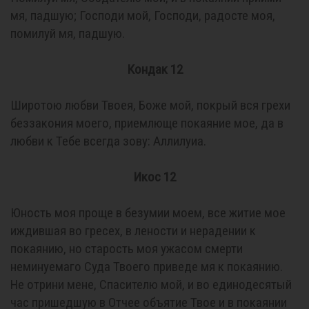
мя, падшую; Господи мой, Господи, радосте моя,
помилуй мя, падшую.
Кондак 12
Широтою любви Твоея, Боже мой, покрый вся грехи
беззакония моего, приемлюще покаяние мое, да в
любви к Тебе всегда зову: Аллилуиа.
Икос 12
Юность моя проще в безумии моем, все житие мое
иждившая во гресех, в лености и нерадении к
покаянию, но старость моя ужасом смерти
неминуемаго Суда Твоего приведе мя к покаянию.
Не отрини мене, Спасителю мой, и во единодесятый
час пришедшую в Отчее объятие Твое и в покаянии