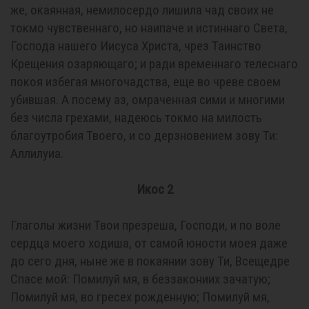
же, окаянная, немилосердо лишила чад своих не
токмо чувственнаго, но наипаче и истиннаго Света,
Господа нашего Иисуса Христа, чрез Таинство
Крещения озаряющаго; и ради временнаго телеснаго
покоя избегая многочадства, еще во чреве своем
убившая. А посему аз, омраченная сими и многими
без числа грехами, надеюсь токмо на милость
благоутробия Твоего, и со дерзновением зову Ти:
Аллилуиа.
Икос 2
Глаголы жизни Твои презреша, Господи, и по воле
сердца моего ходиша, от самой юности моея даже
до сего дня, ныне же в покаянии зову Ти, Всещедре
Спасе мой: Помилуй мя, в беззакониих зачатую;
Помилуй мя, во гресех рожденную; Помилуй мя,