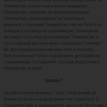
Помилуй мя, в лености все житие иждившую;
Помилуй мя, о молитве за грехи нерадеющую;
Помилуй мя, неблагодарную за Твои благие
внушения о покаянии; Помилуй мя, закона Твоего не
чтившую и заповеди не сохранившую; Помилуй мя,
яко мир и что в мире возлюбившую; Помилуй мя, в
суете мирской дни века моего иждившую; Помилуй
мя, яко подражая законам века сего и гнушаясь
благословенным Тобою чадородием, детоубийство
совершившую; Господи мой, Господи, радосте моя,
помилуй мя, падшую.
Кондак 7
На небо очи мои возвожу к Тебе, Слове Божий, но
бренно естество мое долу влечет мя, Спасе мой. О,
Создателю неба и земли и всего, яже в них! Возстави