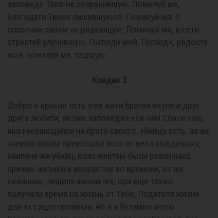
заповеди Твоя не сохранившую; Помилуй мя,
благодати Твоея лишившуюся; Помилуй мя, о
спасении своем не радеющую; Помилуй мя, в сети
страстей улучившую; Господи мой, Господи, радосте
моя, помилуй мя, падшую.
Кондак 3
Добро и красно есть еже жити братии вкупе и друг
друга любити, якоже заповедал еси нам Спасе наш,
яко гневающийся на брата своего, убийца есть, аз же
гневом своим превзошла всех от века рожденных,
наипаче же убийц, коих жертвы были различных
причин, жизней и возрастов во времени, аз же,
окаянная, лишила жизни тех, кои еще токмо
получили время на жизнь от Тебя, Подателя жизни
для их существования, но я в безумии моем