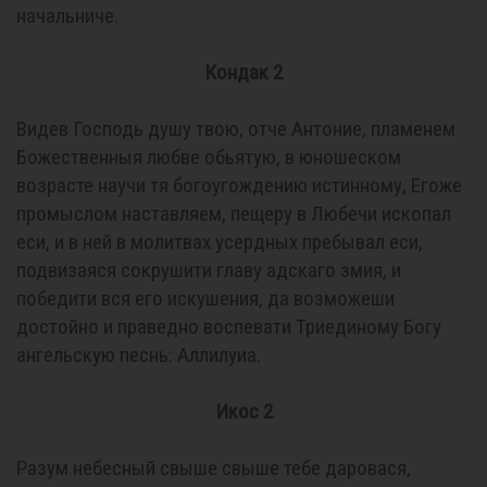
начальниче.
Кондак 2
Видев Господь душу твою, отче Антоние, пламенем
Божественныя любве обьятую, в юношеском
возрасте научи тя богоугождению истинному, Егоже
промыслом наставляем, пещеру в Любечи ископал
еси, и в ней в молитвах усердных пребывал еси,
подвизаяся сокрушити главу адскаго змия, и
победити вся его искушения, да возможеши
достойно и праведно воспевати Триединому Богy
ангельскую песнь: Аллилуиа.
Икос 2
Разум небесный свыше свыше тебе даровася,