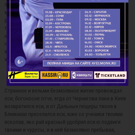
получивый. Радуйся, от мучительства демонскаго
многия человеки молитвою твоею свободивый;
радуйся, яко исцеления бла-годатныя от гроба
твоего верным подаеши. Радуйся, победивый враги
невидимыя глубоким твоим смирением; радуйся,
низложивый и посрамивый гордыню злобного
велиара. Радуйся, Антоние, монашескаго в Руси
жития первоначальниче.
Кондак 8
Странное и вельми безмолвное житие провождал
еси, богоносне отче, егда от Чернигова паки в Киев
возвратился еси, и от Дальныя пещеры твоея в
Ближнюю преселился еси, юже со ученики твоими
ископав, яко рай красный удобрил еси ю подвиги
твоими и чудесы, и в ней безмолвно пребывая,