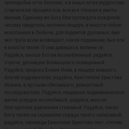
преподобне oтче Антоние, и в юных летех мудростию
старческою процвел еси, вся вся тленная в уметы
вменив, Единому же Бoгy благоугождати вожделев,
чесому свидетель неложен пещера, в юности тобою
ископанная в Любечи, для подвигов духовных, яже
яко труба всем возвещает, каков подвижник был еси
в юности твоей. О сем дивяшеся, вопием ти:
Радуйся, юноше Богом возлюбленный: радуйся,
отроче, десницею Всевышняго освященный.
Радуйся, пророка Божия Илии, в пещере жившаго,
благий подражателю; радуйся, Крестителя Христова
Иоанна, в пустыни обитавшаго, ревностный
последователю. Радуйся, пещерное подвижническое
житие усердно возлюбивый, радуйся, многая
благодатная дарования стяжавый. Радуйся, закон
Бога твоею на скрижалях сердца твоего написавый;
радуйся, заповеди Евангелия Христова свет, стезям