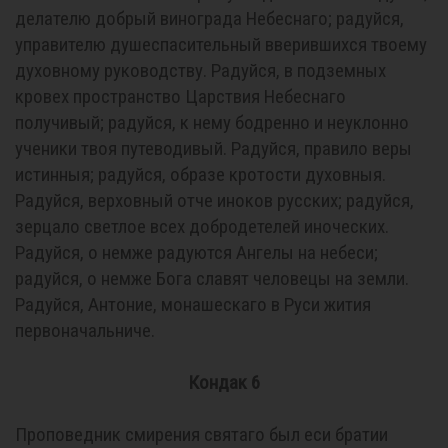
делателю добрый винограда Небеснаго; радуйся,
управителю душеспасительный вверившихся твоему
духовному руководству. Радуйся, в подземных
кровех пространство Царствия Небеснаго
получивый; радуйся, к нему бодренно и неуклонно
ученики твоя путеводивый. Радуйся, правило веры
истинныя; радуйся, образе кротости духовныя.
Радуйся, верховный отче иноков русских; радуйся,
зерцало светлое всех добродетелей иноческих.
Радуйся, о немже радуются Ангелы на небеси;
радуйся, о немже Бога славят человецы на земли.
Радуйся, Антоние, монашескаго в Руси жития
первоначальниче.
Кондак 6
Проповедник смирения святаго был еси братии