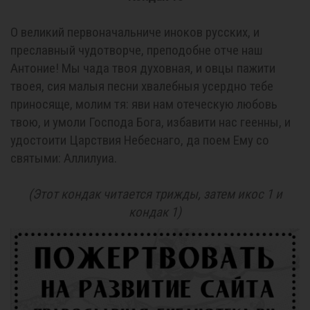
О великий первоначальниче иноков русских, и
преславный чудотворче, преподобне отче наш
Антоние! Мы чада твоя духовная, и овцы пажити
твоея, сия малыя песни хвалебныя усердно тебе
приносяще, молим тя: яви нам отеческую любовь
твою, и умоли Господа Бога, избавити нас геенны, и
удостоити Царствия Небеснаго, да поем Ему со
святыми: Аллилуиа.
(Этот кондак читается трижды, затем икос 1 и
кондак 1)