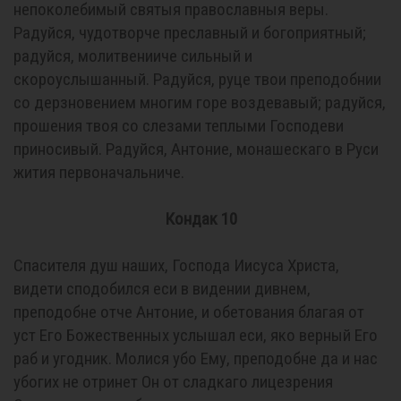
непоколебимый святыя православныя веры.
Радуйся, чудотворче преславный и богоприятный;
радуйся, молитвенииче сильный и
скороуслышанный. Радуйся, руце твои преподобнии
со дерзновением многим горе воздевавый; радуйся,
прошения твоя со слезами теплыми Господеви
приносивый. Радуйся, Антоние, монашескаго в Руси
жития первоначальниче.
Кондак 10
Спасителя душ наших, Господа Иисуса Христа,
видети сподобился еси в видении дивнем,
преподобне отче Антоние, и обетования благая от
уст Его Божественных услышал еси, яко верный Его
раб и угодник. Молися убо Ему, преподобне да и нас
убогих не отринет Он от сладкаго лицезрения