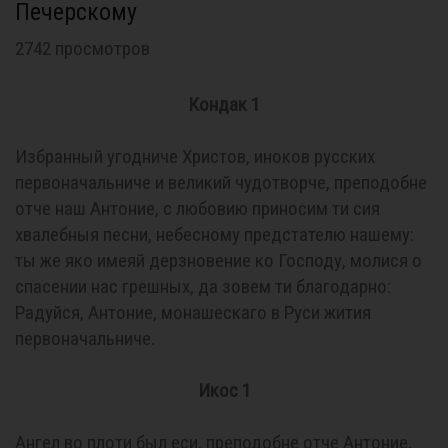
Печерскому
2742 просмотров
Кондак 1
Избранный угодниче Христов, иноков русских
первоначальниче и великий чудотворче, преподобне
отче наш Антоние, с любовию приносим ти сия
хвалебныя песни, небесному предстателю нашему:
ты же яко имеяй дерзновение ко Господу, молися о
спасении нас грешных, да зовем ти благодарно:
Радуйся, Антоние, монашескаго в Руси жития
первоначальниче.
Икос 1
Ангел во плоти был еси, преподобне отче Антоние,