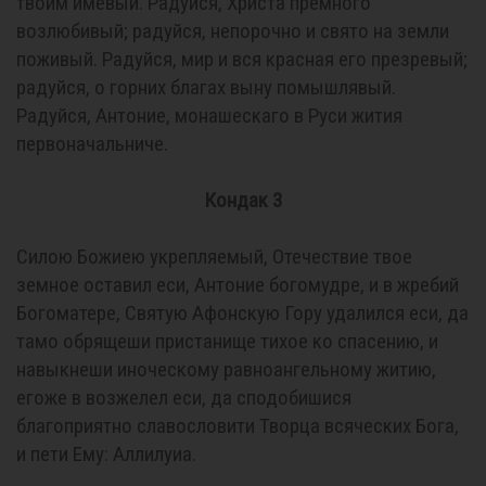
твоим имевый. Радуйся, Христа премного
возлюбивый; радуйся, непорочно и свято на земли
поживый. Радуйся, мир и вся красная его презревый;
радуйся, о горних благах выну помышлявый.
Радуйся, Антоние, монашескаго в Руси жития
первоначальниче.
Кондак 3
Силою Божиею укрепляемый, Отечествие твое
земное оставил еси, Антоние богомудре, и в жребий
Богоматере, Святую Афонскую Гору удалился еси, да
тамо обрящеши пристанище тихое ко спасению, и
навыкнеши иноческому равноангельному житию,
егоже в возжелел еси, да сподобишися
благоприятно славословити Творца всяческих Бога,
и пети Ему: Аллилуиа.