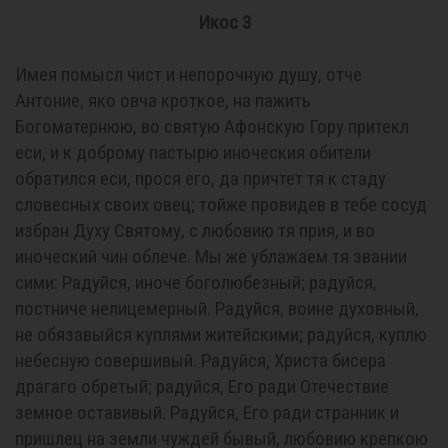
Икос 3
Имея помысл чист и непорочную душу, отче
Антоние, яко овча кроткое, на пажить
Богоматернюю, во святую Афонскую Гору притекл
еси, и к доброму пастырю иноческия обители
обратился еси, прося его, да причтет тя к стаду
словесных своих овец; тойже провидев в тебе coсуд
избран Духу Святому, с любовию тя прия, и во
иноческий чин облече. Мы же ублажаем тя звании
сими: Радуйся, иноче боголюбезный; радуйся,
постниче нелицемерный. Радуйся, воине духовный,
не обязавыйся куплями житейскими; радуйся, куплю
небесную совершивый. Радуйся, Христа бисера
драгаго обретый; радуйся, Его ради Отечествие
земное оставивый. Радуйся, Его ради странник и
пришлец на земли чуждей бывый, любовию крепкою