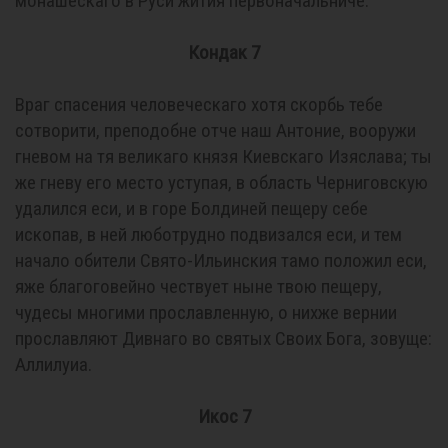
монашескаго в Руси жития первоначальниче.
Кондак 7
Враг спасения человеческаго хотя скорбь тебе
сотворити, преподобне отче наш Антоние, вооружи
гневом на тя великаго князя Киевскаго Изяслава; ты
же гневу его место уступая, в область Черниговскую
удалился еси, и в горе Болдиней пещеру себе
ископав, в ней люботрудно подвизался еси, и тем
начало обители Свято-Ильинския тамо положил еси,
яже благоговейно чествует ныне твою пещеру,
чудесы многими прославленную, о нихже вернии
прославляют Дивнаго во святых Своих Бога, зовуще:
Аллилуиа.
Икос 7