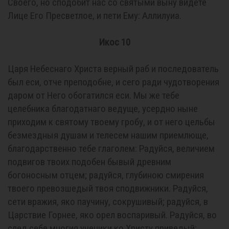
Своего, но сподобит нас со святыми выну видете
Лице Его Пресветлое, и пети Ему: Аллилуиа.
Икос 10
Царя Heбеснаго Христа верный раб и последователь
был еси, отче преподобне, и сего ради чудотворения
даром от Него обогатился еси. Мы же тебе
целебника благодатнаго ведуще, усердно ныне
приходим к святому твоему гробу, и от него цельбы
безмездныя душам и телесем нашим приемлюще,
благодарственно тебе глаголем: Радуйся, величием
подвигов твоих подобен бывый древним
богоносным отцем; радуйся, глубиною смирения
твоего превозшедый твоя сподвижники. Радуйся,
сети вражия, яко паучину, сокрушивый; радуйся, в
Царствие Горнее, яко орел воспаривый. Радуйся, во
след себе многия ученики ко Христу приведый;