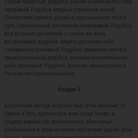
стране принесый; радуйся, в волю Божию всего себе
предавый. Радуйся, мудрый странниче, иский
Отечествия горняго; радуйся, красныя нозе твои в
путь спасительный для многих направивый. Радуйся,
вся дольняя презревый, о горних же выну
воздыхавый; радуйся, нищету духовную себе
совершенно усвоивый. Радуйся, смирения святаго
преисполненный; радуйся, слезами молитвенными
себе орошавый. Радуйся, Антоние, монашескаго в
Руси жития первоначальниче.
Кондак 5
Боготечней звезде подобен быв, отче Антоние, от
Афона в Русь притекл еси, и во граде Киеве, в
пещере варяжстей, вселился еси, обиталище
разбойников в храм молитвы претворив, идеже день
и нощь в молитве неутомимо подвизался еси, и