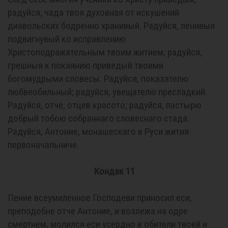
радуйся, чада твоя духовная от искушений
диавольских бодренно хранивый. Радуйся, ленивыя
подвигнувый ко исправлению
Христоподражательным твоим житием; радуйся,
грешныя к покаянию приведый твоими
богомудрыми словесы. Радуйся, показателю
любвеобильный; радуйся, увещателю пресладкий.
Радуйся, отче, отцев красото; радуйся, пастырю
добрый тобою собраннаго словеснаго стада.
Радуйся, Антоние, монашескаго в Руси жития
первоначальниче.
Кондак 11
Пение всеумиленное Господеви приносил еси,
преподобне отче Антоние, и возлежа на одре
смертнем, молился еси усердно в обители твоей и