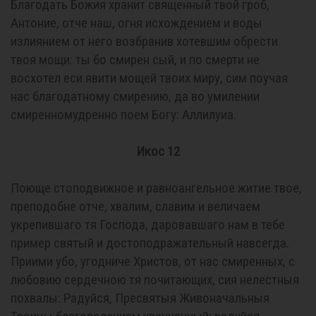
Благодать Божия хранит священный твой гроб,
Антоние, отче наш, огня исхождением и воды
излиянием от него возбранив хотевшим обрести
твоя мощи: ты бо смирен сый, и по смерти не
восхотел еси явити мощей твоих миру, сим поучая
нас благодатному смирению, да во умилении
смиренномудренно поем Богу: Аллилуиа.
Икос 12
Поюще стоподвижное и равноангельное житие твое,
преподобне отче, хвалим, славим и величаем
укрепившаго тя Господа, даровавшаго нам в тебе
пример святый и достоподражательный навсегда.
Приими убо, угодниче Христов, от нас смиренных, с
любовию сердечною тя почитающих, сия нелестныя
похвалы: Радуйся, Пресвятыя Живоначальныя