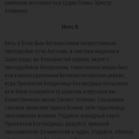
умиленно воспевал еси Царю Славы Христу:
Аллилуиа.
Икос 8
Весь в Бозе быв богомыслием непрестанным,
преподобне отче Антоние, в светлем видении в
Цареграде, во Влахернстей церкви, вкупе с
преподобным Феодосием, таинственно виден был
еси каменоздательми Великия печерския церкве,
егда Пресвятая Владычица Богородица посылаше
их в Киев сооружати ту церковь и вручаше им
Божественную икону Своего Успения. Слышавше
таковая превелия чудеса Божия, тебе чудотворцу
преславному вопием: Радуйся, изрядный слуго
Преевятыя Богородицы; радуйся, присный
прославителю Ея милостей и чудес. Радуйся, обитель