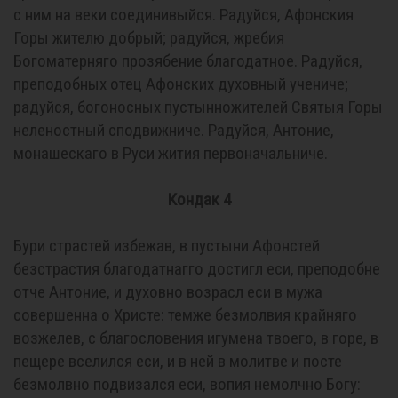
с ним на веки соединивыйся. Радуйся, Афонския
Горы жителю добрый; радуйся, жребия
Богоматерняго прозябение благодатное. Радуйся,
преподобных отец Афонских духовный учениче;
радуйся, богоносных пустынножителей Святыя Горы
неленостный сподвижниче. Радуйся, Антоние,
монашескаго в Руси жития первоначальниче.
Кондак 4
Бури страстей избежав, в пустыни Афонстей
безстрастия благодатнагго достигл еси, преподобне
отче Антоние, и духовно возрасл еси в мужа
совершенна о Христе: темже безмолвия крайняго
возжелев, с благословения игумена твоего, в горе, в
пещере вселился еси, и в ней в молитве и посте
безмолвно подвизался еси, вопия немолчно Богу: