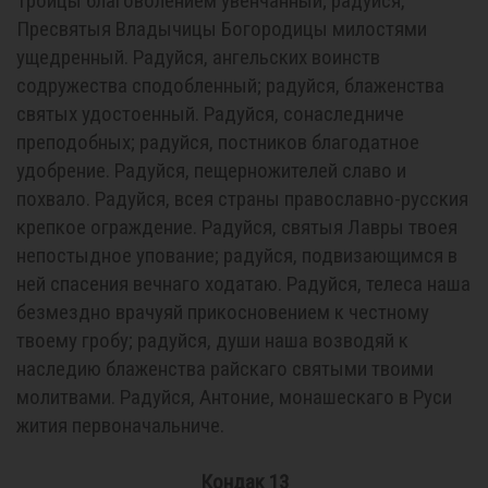
Троицы благоволением увенчанный; радуйся,
Пресвятыя Владычицы Богородицы милостями
ущедренный. Радуйся, ангельских воинств
содружества сподобленный; радуйся, блаженства
святых удостоенный. Радуйся, сонаследниче
преподобных; радуйся, постников благодатное
удобрение. Радуйся, пещерножителей славо и
похвало. Радуйся, всея страны православно-русския
крепкое ограждение. Радуйся, святыя Лавры твоея
непостыдное упование; радуйся, подвизающимся в
ней спасения вечнаго ходатаю. Радуйся, телеса наша
безмездно врачуяй прикосновением к честному
твоему гробу; радуйся, души наша возводяй к
наследию блаженства райскаго святыми твоими
молитвами. Радуйся, Антоние, монашескаго в Руси
жития первоначальниче.
Кондак 13