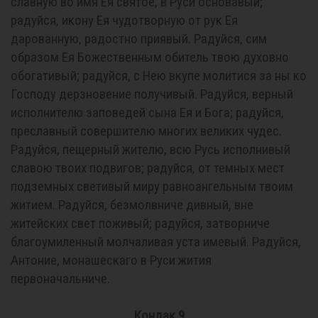
славную во имя Ея святое, в Руси основавый;
радуйся, икону Ея чудотворную от рук Ея
дарованную, радостно приявый. Радуйся, сим
образом Ея Божественным обитель твою духовно
обогативый; радуйся, с Нею вкупе молитися за ны ко
Господу дерзновение получивый. Радуйся, верный
исполнителю заповедей сына Ея и Бога; радуйся,
преславный совершителю многих великих чудес.
Радуйся, пещерный жителю, всю Русь исполнивый
славою твоих подвигов; радуйся, от темных мест
подземных светивый миру равноангельным твоим
житием. Радуйся, безмолвниче дивный, вне
житейских свет поживый; радуйся, затворниче
благоумиленный молчаливая уста имевый. Радуйся,
Антоние, монашескаго в Руси жития
первоначальниче.
Кондак 9