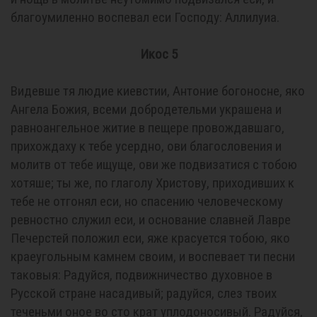
благоумиленно воспевал еси Господу: Аллилуиа.
Икос 5
Видевше тя людие киевстии, Антоние богоносне, яко
Ангела Божия, всеми добродетельми украшена и
равноангельное житие в пещере провождавшаго,
прихождаху к тебе усердно, ови благословения и
молитв от тебе ищуще, ови же подвизатися с тобою
хотяше; ты же, по глаголу Христову, приходивших к
тебе не отгонял еси, но спасению человеческому
ревностно служил еси, и основание славней Лавре
Печерстей положил еси, яже красуется тобою, яко
краеугольным камнем своим, и воспевает ти песни
таковыя: Радуйся, подвижничество духовное в
Русской стране насадивый; радуйся, слез твоих
теченьми оное во сто крат уплодоносивый. Радуйся,