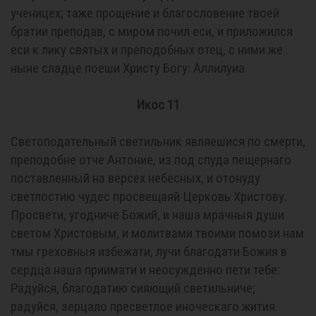
ученицех; таже прощение и благословение твоей
братии преподав, с миром почил еси, и приложился
еси к лику святых и преподобных отец, с ними же
ныне сладце поеши Христу Богу: Аллилуиа.
Икос 11
Светоподательный светильник являешися по смерти,
преподобне отче Антоние, из под спуда пещернаго
поставленный на версех небесных, и отонуду
светлостию чудес просвещаяй Церковь Христову.
Просвети, угодниче Божий, и наша мрачныя души
светом Христовым, и молитвами твоими помози нам
тмы греховныя избежати, лучи благодати Божия в
сердца наша приимати и неосужденно пети тебе:
Радуйся, благодатию сияющий светильниче;
радуйся, зерцало пресветлое иноческаго жития.