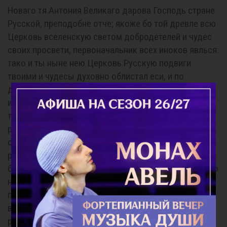
Новаго тя Антония Великаго дарова Господь стране
Русской, преподобне отче; якоже бо той древле всю
Церковь вселенскую светом добродетелей и чудес
своих просвети, первоначальник всех иноков явлься:
тако и ты ныне нею Церковь Русскую подвиги
твоими и чудесы духовно облистал еси, и по
достоянию первоначальник иноков русских
именуешися. Темже зовем ти: Радуйся, во смирении
твоем великих дарований Божиих удостоенный;
радуйся, нищетою духовною богатство небесное
стяжавый. Радуйся, древним пророком Божиим
равночестный; ра-дуйся, прозорливости
благодатныя преисполненный. Радуйся, будущая яко
настоящая созерцавый; радуйся, тайная
помышления человеческая прозревавый. Радуйся,
вся искушения духов тмы победоносно отражавый:
радуйся, великую власть на диавола от Господа