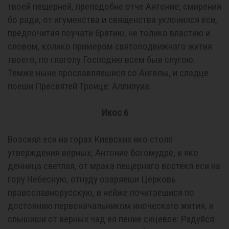
твоей пещерней, преподобне отче Антоние; смирения
бо ради, от игуменства и священства уклонился еси,
предпочитая поучати братию, не толико властию и
словом, колико примером святоподвижнаго жития
твоего, по глаголу Господню всем быв слугою.
Темже ныне прославляешися со Ангелы, и сладце
поеши Пресвятей Троице: Аллилуиа.
Икос 6
Возсиял еси на горах Киевских яко столп
утверждения верных, Антоние богомудре, и яко
денница светлая, от мрака пещернаго востекл еси на
гору Небесную, отнуду озаряеши Церковь
православнорусскую, в нейже почитаешися по
достоянию первоначальником иноческаго жития, и
слышиши от верных чад ея пение сицевое: Радуйся