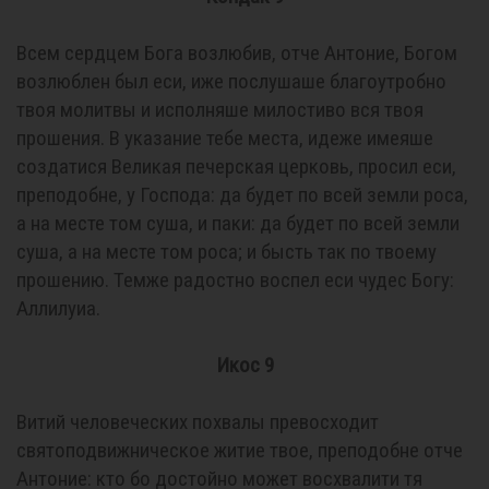
Всем сердцем Бога возлюбив, отче Антоние, Богом
возлюблен был еси, иже послушаше благоутробно
твоя молитвы и исполняше милостиво вся твоя
прошения. В указание тебе места, идеже имеяше
создатися Великая печерская церковь, просил еси,
преподобне, у Господа: да будет по всей земли роса,
а на месте том суша, и паки: да будет по всей земли
суша, а на месте том роса; и бысть так по твоему
прошению. Темже радостно воспел еси чудес Богу:
Аллилуиа.
Икос 9
Витий человеческих похвалы превосходит
святоподвижническое житие твое, преподобне отче
Антоние: кто бо достойно может восхвалити тя