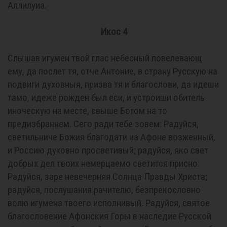
Аллилуиа.
Икос 4
Слышав игумен твой глас небесный повелевающ
ему, да послет тя, отче Антоние, в страну Русскую на
подвиги духовныя, призва тя и благослови, да идеши
тамо, идеже рожден был еси, и устроиши обитель
иноческую на месте, свыше Богом на то
предизбраннем. Сего ради тебе зовем: Радуйся,
светильниче Божия благодати иа Афоне возженный,
и Россию духовно просветивый; радуйся, яко свет
добрых дел твоих немерцаемо светится присно.
Радуйся, заре невечерняя Солнца Правды Христа;
радуйся, послушания рачителю, безпрекословно
волю игумена твоего исполнивый. Радуйся, святое
благословение Афонския Горы в наследие Русской