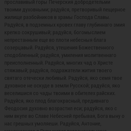
прославивый горы Печерския добродетельми
твоими духовными; радуйся, претворивый пещерное
жилище разбойников в храмы Господа Славы.
Радуйся, в подземных кровех главу глубиннаго змия
крепко сокрушивый; радуйся, богомыслием
непрестанным еще во плоти небесныя блага
созерцавый. Радуйся, утешения Божественного
сподобленный; радуйся, умиления молитвеннаго
преисполненный. Радуйся, многих чад о Христе
стяжавый; радуйся, подражатели жития твоего
святаго отечески любивый. Радуйся, яко семя твое
духовное не оскуде в земли Русской; радуйся, яко
веселишися со чады твоими в обителех райских.
Радуйся, яко плод благокрасный, предивнаго
Феодосия духовно возрастил еси; радуйся, яко с
ним вкупе во Славе Небесней пребывая, Бога выну о
нас грешных умоляеши. Радуйся, Антоние,