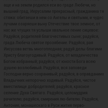
aще и на земли родился еси во граде Любечи, но
вышний град, Иерусалим прекрасный, гражданина тя
стяжа: обитаеши в нем со Ангелы и святыми, и чудес
лучами озаряеши выну Отечествие твое земное, от
нас же чтущих тя услыши хвальное пение сицевое:
Радуйся, родителей благочестивых сыне; радуйся,
града Любеча святое прозябение. Радуйся, рая
Иисусова ветвь многоплодная; радуй делы благими
Христу благоугодивый. Радуйся, от младенчества
Богом избранный; радуйся, от юности Бога всею
душею возлюбивый. Радуйся, вся заповеди
Господни верно сохранивый; радуйся, в оправданиих
Владычних непорочно ходивый. Радуйся, чистое
вместилище добродетелей; радуйся, красное
селение Духа Святаго. Радуйся, целомудрия
рачителю; радуйся, смирения лю-бителю. Радуйся,
Антоние, монашескаго в Руси жития перво-