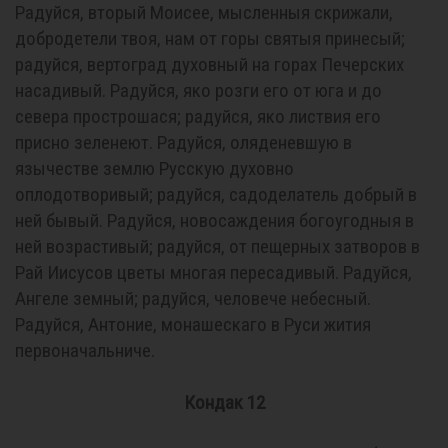
Радуйся, вторый Моисее, мысленныя скрижали,
добродетели твоя, нам от горы святыя принесый;
радуйся, вертоград духовный на горах Печерских
насадивый. Радуйся, яко розги его от юга и до
севера прострошася; радуйся, яко листвия его
присно зеленеют. Радуйся, оляденевшую в
язычестве землю Русскую духовно
оплодотворивый; радуйся, садоделатель добрый в
ней бывый. Радуйся, новосаждения богоугодныя в
ней возрастивый; радуйся, от пещерных затворов в
Рай Иисусов цветы многая пересадивый. Радуйся,
Ангеле земный; радуйся, человече небесный.
Радуйся, Антоние, монашескаго в Руси жития
первоначальниче.
Кондак 12