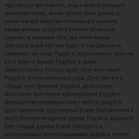
чудотворца преславнаго, огнь с небесе сведшаго
молитвою твоею, якоже пророк Илия древле, и
огнем тем все хврастие попалившаго на месте.
идеже имеяше создатися Великая печерская
церковь, в знамение того, яко велия Божия
благодать в ней обитати будет. О сем дивяшеся,
смиренно глаголем: Радуйся, одушевленная Церковь
Бога Живаго бывый. Радуйся, в храме
Триипостаснаго Господа душу твою освятивый.
Радуйся, огнедохновенныя дары Духа Святаго в
сердце твое приемый; радуйся, духоносцем
апостолом Христовым единонравный. Радуйся,
низводителю предивный огня с небесе; радуйся,
удостоверителю чудотворный Божия благоволения к
месту Великия печерския церкве. Радуйся, адаманте
блистающий дарами Божия благодати, и
несокрушимый прилоги вражиими; радуйся, столпе