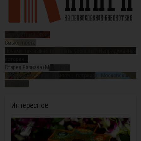
Благодатный Огонь
Смысл поста
Почему так важно поминать усопших? Непридуманная
история...
Старец Варнава (Меркулов)
Священномученик Ермоген, патриарх Московский и
всея Руси
Интересное