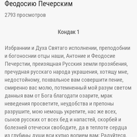
Феодосию Печерским
2793 просмотров
Кондак 1
Избраннии и Духа Святаго исполнении, преподобнии
и богоноснии отцы наши, Антоние и Феодосие
Печерстии, преизящная Русския земли прозябения,
пречудная русскаго народа украшения, хотящу мне,
недостойному, похвальное вам совершити пение,
смиренно вас молю, потемненный мой разум светом
данныя вам от Бога благодати озарите, мрак
неведения просветите, неудобства и препоны
разрушите, мою немощь укрепите, нас же всех,
сынов русских от всех бед и напастей, скорбей и
болезней отечески свободите, да в теплоте сердца
из глубины души вси купно вопием вам: Радуйтеся,