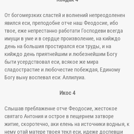
От богомерзких сластей и волнений непреодоленен
явился еси, преподобне отче наш Феодосие, ибо
твое, еже непрестанно работати Господеви всегда
имущи в уме и в сердце произволение, на кийждо
день на большия простирался еси труды, и на
кийждо день приятнейшим и любезнейшим Богу
быти усердствовал еси, всякое же мира
сладострастие и любочестие побеждая, Единому
Богу выну воспевал еси: Аллилуиа.
Икос 4
Слышав преблаженне отче Феодосие, жестокое
святаго Антония и острое в пещернем затворе
житие, скоротечно, аки елень на источники водныя, к
нему отай матере твоея текл еси, идеже доспевши