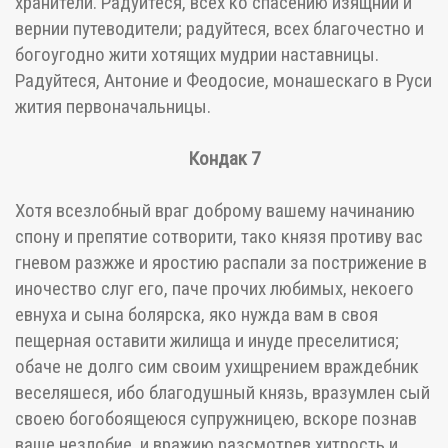
хранители. Радуйтеся, всех ко спасению изящнии и
вернии путеводители; радуйтеся, всех благочестно и
богоугодно жити хотящих мудрии наставницы.
Радуйтеся, Антоние и Феодосие, монашескаго в Руси
жития первоначальницы.
Кондак 7
Хотя всезлобный враг доброму вашему начинанию
спону и препятие сотворити, тако князя противу вас
гневом разжже и яростию распали за пострижение в
иночество слуг его, паче прочих любимых, некоего
евнуха и сына болярска, яко нужда вам в своя
пещерная оставити жилища и инуде преселитися;
обаче не долго сим своим ухищрением враждебник
веселяшеся, ибо благодушный князь, вразумлен сый
своею богобоящеюся супружницею, вскоре познав
ваше незлобие, и вражию разсмотрев хитрость и