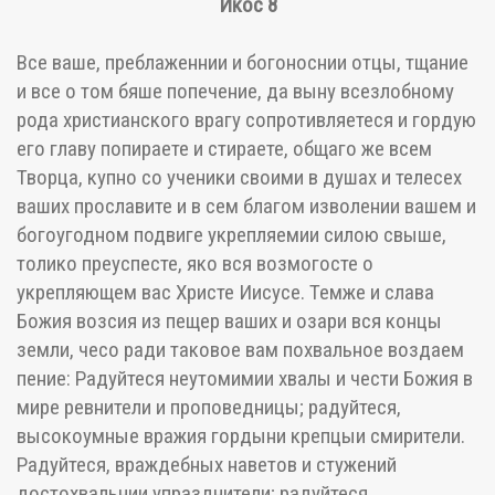
Икос 8
Все ваше, преблаженнии и богоноснии отцы, тщание
и все о том бяше попечение, да выну всезлобному
рода христианского врагу сопротивляетеся и гордую
его главу попираете и стираете, общаго же всем
Творца, купно со ученики своими в душах и телесех
ваших прославите и в сем благом изволении вашем и
богоугодном подвиге укрепляемии силою свыше,
толико преуспесте, яко вся возмогосте о
укрепляющем вас Христе Иисусе. Темже и слава
Божия возсия из пещер ваших и озари вся концы
земли, чесо ради таковое вам похвальное воздаем
пение: Радуйтеся неутомимии хвалы и чести Божия в
мире ревнители и проповедницы; радуйтеся,
высокоумные вражия гордыни крепцыи смирители.
Радуйтеся, враждебных наветов и стужений
достохвальнии упразднители; радуйтеся,