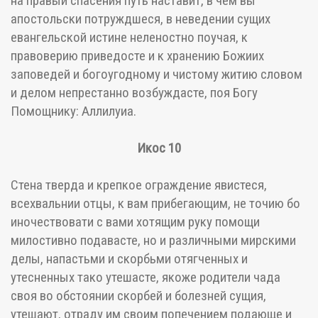
на правый спасения путь наставит, в чем вы
апостольски потруждшеся, в неведении сущих
евангельской истине неленостно поучая, к
правоверию приведосте и к хранению Божиих
заповедей и богоугодному и чистому житию словом
и делом непрестанно возбуждасте, поя Богу
Помощнику: Аллилуиа.
Икос 10
Стена тверда и крепкое ограждение явистеся,
всехвальнии отцы, к вам прибегающим, не точию бо
иночествовати с вами хотящим руку помощи
милостивно подавасте, но и различными мирскими
делы, напастьми и скорбьми отягченных и
утесненных тако утешасте, якоже родители чада
своя во обстоянии скорбей и болезней сущия,
утешают, отраду им своим попечением подающе и