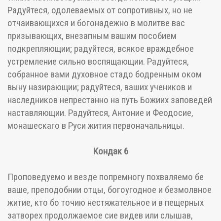
Радуйтеся, одолеваемых от сопротивных, но не
отчаивающихся и богонадежно в молитве вас
призывающих, внезапным вашим пособием
подкрепляющии; радуйтеся, всякое враждебное
устремление сильно воспящающии. Радуйтеся,
собранное вами духовное стадо бодренным оком
выну назирающии; радуйтеся, ваших учеников и
наследников непрестанно на путь Божиих заповедей
наставляющии. Радуйтеся, Антоние и Феодосие,
монашескаго в Руси жития первоначальницы.
Кондак 6
Проповедуемо и везде попремногу похваляемо бе
ваше, преподобнии отцы, богоугодное и безмолвное
житие, кто бо точию нестяжательное и в пещерных
затворех продолжаемое сие видев или слышав,