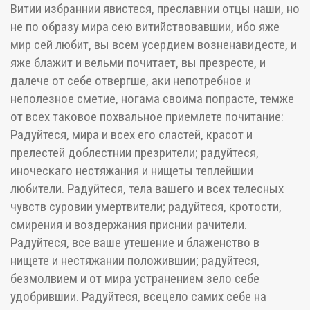
Витии избраннии явистеся, преславнии отцы наши, но
не по образу мира сею витийствовавшии, ибо яже
мир сей любит, вы всем усердием возненавидесте, и
яже блажит и вельми почитает, вы презресте, и
далече от себе отвергше, аки непотребное и
неполезное сметие, ногама своима попрасте, темже
от всех таковое похвальное приемлете почитание:
Радуйтеся, мира и всех его сластей, красот и
прелестей доблестнии презрители; радуйтеся,
иноческаго нестяжания и нищеты теплейшии
любители. Радуйтеся, тела вашего и всех телесных
чувств суровии умертвители; радуйтеся, кротости,
смирения и воздержания приснии рачители.
Радуйтеся, все ваше утешение и блаженство в
нищете и нестяжании положившии; радуйтеся,
безмолвием и от мира устранением зело себе
удобрившии. Радуйтеся, всецело самих себе на