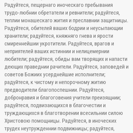
Радуйтеся, пещернаго иноческаго пребывания
трудо-любнии обретатели и ревнители; радуйтеся,
теплии монашескаго жития и преславнии защитницы.
Радуйтеся, обителей ваших бодрии и неусыпающии
хранители; радуйтеся, княжняго гнева и ярости
смиреннейшии укротители. Радуйтеся, врагов и
неприятелей ваших истиннии и нелицемернии
любители; радуйтеся, обиды вам творящих и напасти
деющих праведнии рачители. Радуйтеся, заповедей и
советов Божиих усерднейшие исполнители;
радуйтеся, к чистому и непорочному житию
предводители благопоспешнии. Радуйтеся,
добронравия и благоговения учители преизящнии;
радуйтеся, подвизающихся в благочестии и
труждающихся в благотворении всесильнии силою
Христовою помощницы. Радуйтеся, в иноческих
трудех неутружденнии подвижницы; радуйтеся,