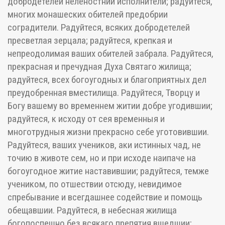
добродетелей неленостнии исполнители; радуйтеся,
многих монашеских обителей предобрии
соградители. Радуйтеся, всяких добродетелей
пресветлая зерцала; радуйтеся, крепкая и
непреодолимая ваших обителей забрала. Радуйтеся,
прекрасная и пречудная Духа Святаго жилища;
радуйтеся, всех богоугодных и благоприятных дел
преудобренная вместилища. Радуйтеся, Творцу и
Богу вашему во временнем житии добре угодившии;
радуйтеся, к исходу от сея временныя и
многотрудныя жизни прекрасно себе уготовившии.
Радуйтеся, ваших учеников, аки истинных чад, не
точию в животе сем, но и при исходе наипаче на
богоугодное житие наставившии; радуйтеся, темже
учеником, по отшествии отсюду, невидимое
спребывание и всегдашнее содействие и помощь
обещавшии. Радуйтеся, в небесная жилища
богопоспешно без всякаго препятия вшедшии;