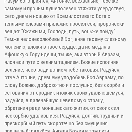
Разум богоприятен, Антоние, всехвальне, тебе же
самому и прочим душеполезен стяжати усердствуя,
сего днем и нощию от Всемилостиваго Бога с
теплыми слезами прилежно просил еси, пророчески
вещая: "Скажи ми, Господи, путь, воньже пойду".
Темже человеколюбивый Бог, вняв твоему слезному
молению, вложи в твое сердце, да не медля в
Афонскую Гору идеши, ты же, аки вторый Авраам,
ялся еси пути с велиим тщанием, Божие исполняя
веление, чесо ради вопием тебе таковая: Радуйся,
отче Антоние, древнему уподобивыйся Аврааму, по
слову Божию, доброхотно и послушно, без скорби и
сетования от сродник и южик своих удаляющемуся;
радуйся, в далечайшую неведомую страну,
обретения ради монашескаго жития, от своих сил
нескорбно удаливыйся. Радуйся, долгий, трудный и
прескорбный путь скоротечно без смущения
прешедый; радуйся, Ангела Божия в том пути