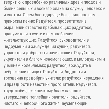
творит ю к прозябению различных древ и плодов и
былий сельных и всякаго злака на службу человеком
и скотом. О сем благодаряще Бога, сицевое вам
приносим пение: Радуйтеся, просветители в
омрачении страстей пребывающих; радуйтеся,
вразумители в суете и самозабвении
жительствующих. Радуйтеся, руководители в
недоумении и заблуждении сущих; радуйтеся,
управители добре жити начинающих. Радуйтеся,
укрепители в благом изнемогающих, и малодушием и
унынием колеблемых; радуйтеся, возбудите в
небрежении спящих. Радуйтеся, бодрости и
трезвения предобрии учители; радуйтеся, нерадения
и праздности известнии прогонители. Радуйтеся,
трудолюбия, еже всякому благу начало и
утверждение, теплейшии рачители; радуйтеся,
чистаго и непорочного жития неусыпающии