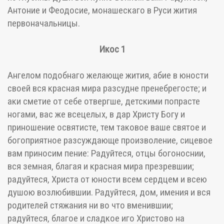
Антоние и Феодосие, монашескаго в Руси жития
первоначальницы.
Икос 1
Ангелом подобнаго желающе жития, абие в юности
своей вся красная мира разсудне пренебрегосте; и
аки сметие от себе отвергше, детскими попрасте
ногами, вас же всецелых, в дар Христу Богу и
приношение освятисте, тем таковое ваше святое и
богоприятное разсуждающе произволение, сицевое
вам приносим пение: Радуйтеся, отцы богоноснии,
вся земная, благая и красная мира презревшии;
радуйтеся, Христа от юности всем сердцем и всею
душою возлюбившии. Радуйтеся, дом, имения и вся
родителей стяжания ни во что вменившии;
радуйтеся, благое и сладкое иго Христово на