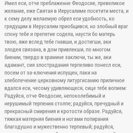
Имел еси, отче преблаженне Феодосие, превеликое
желание, еже Святая в Иерусалиме посетити места, и
к сему делу желаемую обрел еси удобность, ко
грядущим в Иерусалим приобщився, но злобный враг
спону тебе и препятие содела, наусти бо матерь
твою, яже вслед тебе гнавши, и достигши, аки
злодея связана, в дом привлекши, по многом
биении, твердо в храмине заключи, ты же, аки
адамант, сия злострадания терпеливо понесл еси,
посем от за-ключения испущен, паки на
хлебопечение церковному литургисанию приличное
вдался еси, чесому удивляющеся, сице тебе вопием:
Радуйся, отче Феодосие, непоколебимый и
нерушимый терпения столпе; радуйся, пречудный и
прекрасный смирения и кротости образе. Радуйся,
тяжкая матерняя биения и ногами попирания
благодушно и мужественно терпевый; радуйся,