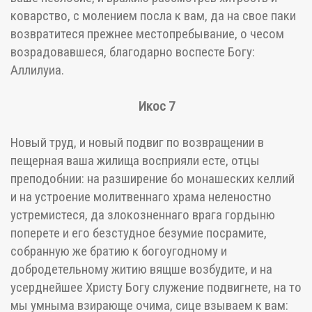
коварство, с молением посла к вам, да на свое паки
возвратитеся прежнее местопребывание, о чесом
возрадовавшеся, благодарно воспесте Богу:
Аллилуиа.
Икос 7
Новый труд, и новый подвиг по возвращении в
пещерная ваша жилища восприяли есте, отцы
преподобнии: на разширение бо монашеских келлий
и на устроение молитвеннаго храма неленостно
устремистеся, да злокозненнаго врага гордыню
поперете и его безстудное безумие посрамите,
собранную же братию к богоугодному и
добродетельному житию вящше возбудите, и на
усерднейшее Христу Богу служение подвигнете, на то
мы умныма взирающе очима, сице взываем к вам: