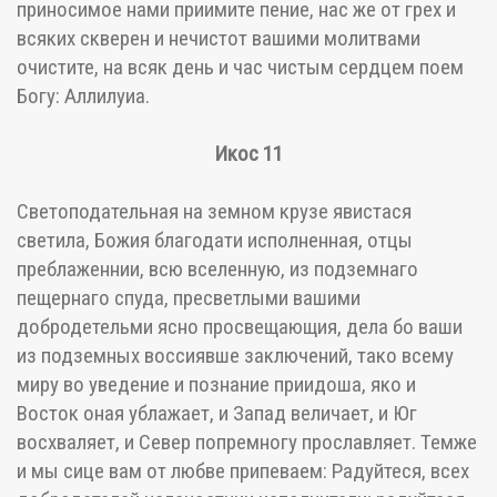
приносимое нами приимите пение, нас же от грех и
всяких скверен и нечистот вашими молитвами
очистите, на всяк день и час чистым сердцем поем
Богу: Аллилуиа.
Икос 11
Светоподательная на земном крузе явистася
светила, Божия благодати исполненная, отцы
преблаженнии, всю вселенную, из подземнаго
пещернаго спуда, пресветлыми вашими
добродетельми ясно просвещающия, дела бо ваши
из подземных воссиявше заключений, тако всему
миру во уведение и познание приидоша, яко и
Восток оная ублажает, и Запад величает, и Юг
восхваляет, и Север попремногу прославляет. Темже
и мы сице вам от любве припеваем: Радуйтеся, всех