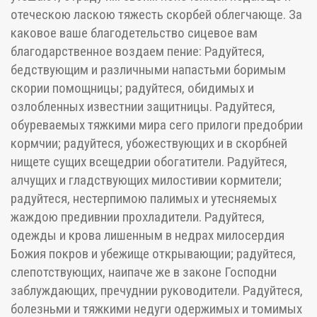
отеческою ласкою тяжесть скорбей облегчающе. За
каковое ваше благодетельство сицевое вам
благодарственное воздаем пение: Радуйтеся,
бедствующим и различными напастьми боримым
скории помощницы; радуйтеся, обидимых и
озлобленных известнии защитницы. Радуйтеся,
обуреваемых тяжкими мира сего прилоги предобрии
кормчии; радуйтеся, убожествующих и в скорбней
нищете сущих всещедрии обогатители. Радуйтеся,
алчущих и гладствующих милостивии кормители;
радуйтеся, нестерпимою палимых и утесняемых
жаждою предивнии прохладители. Радуйтеся,
одежды и крова лишенным в недрах милосердия
Божия покров и убежище открывающии; радуйтеся,
слепотствующих, наипаче же в законе Господни
заблуждающих, пречуднии руководители. Радуйтеся,
болезньми и тяжкими недуги одержимых и томимых