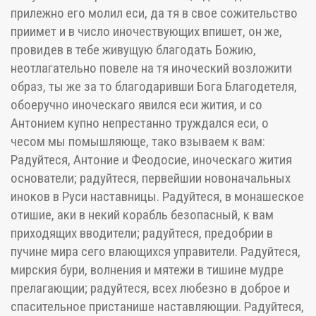
прилежно его молил еси, да тя в свое сожительство
приимет и в число иночествующих впишет, он же,
провидев в тебе живущую благодать Божию,
неотлагательно повеле на тя иноческий возложити
образ, ты же за то благодаривши Бога Благодетеля,
обоеручно иноческаго явился еси жития, и со
Антонием купно непрестанно труждался еси, о
чесом мы помышляюще, тако взываем к вам:
Радуйтеся, Антоние и Феодосие, иноческаго жития
основатели; радуйтеся, первейшии новоначальных
иноков в Руси наставницы. Радуйтеся, в монашеское
отишие, аки в некий корабль безопасный, к вам
приходящих вводители; радуйтеся, предобрии в
пучине мира сего влающихся управители. Радуйтеся,
мирския бури, волнения и мятежи в тишине мудре
прелагающии; радуйтеся, всех любезно в доброе и
спасительное пристанише наставляющии. Радуйтеся,