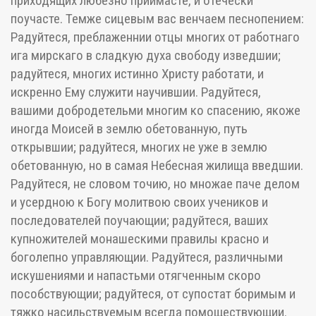
приходящих любезно приимасте, и отечески
поучасте. Темже сицевым вас венчаем песнопением:
Радуйтеся, преблаженнии отцы многих от работнаго
ига мирскаго в сладкую духа свободу изведшии;
радуйтеся, многих истинно Христу работати, и
искренно Ему служити научившии. Радуйтеся,
вашими добродетельми многим ко спасению, якоже
иногда Моисей в землю обетованную, путь
открывшии; радуйтеся, многих не уже в землю
обетованную, но в самая Небесная жилища введшии.
Радуйтеся, не словом точию, но множае паче делом
и усердною к Богу молитвою своих учеников и
последователей поучающии; радуйтеся, ваших
купножителей монашескими правилы красно и
боголепно управляющии. Радуйтеся, различными
искушениями и напастьми отягченным скоро
пособствующии; радуйтеся, от супостат боримым и
тяжко насильствуемым всегда помоществующии.