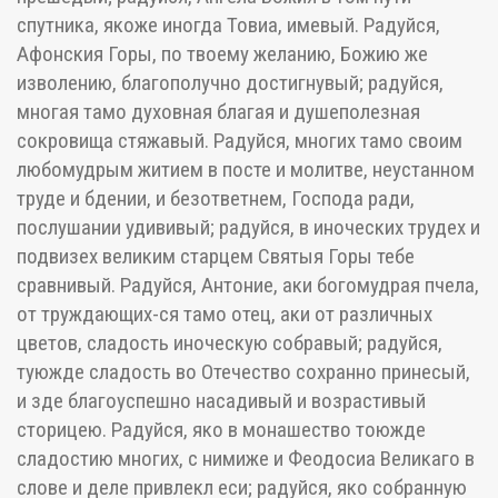
спутника, якоже иногда Товиа, имевый. Радуйся,
Афонския Горы, по твоему желанию, Божию же
изволению, благополучно достигнувый; радуйся,
многая тамо духовная благая и душеполезная
сокровища стяжавый. Радуйся, многих тамо своим
любомудрым житием в посте и молитве, неустанном
труде и бдении, и безответнем, Господа ради,
послушании удививый; радуйся, в иноческих трудех и
подвизех великим старцем Святыя Горы тебе
сравнивый. Радуйся, Антоние, аки богомудрая пчела,
от труждающих-ся тамо отец, аки от различных
цветов, сладость иноческую собравый; радуйся,
туюжде сладость во Отечество сохранно принесый,
и зде благоуспешно насадивый и возрастивый
сторицею. Радуйся, яко в монашество тоюжде
сладостию многих, с нимиже и Феодосиа Великаго в
слове и деле привлекл еси; радуйся, яко собранную