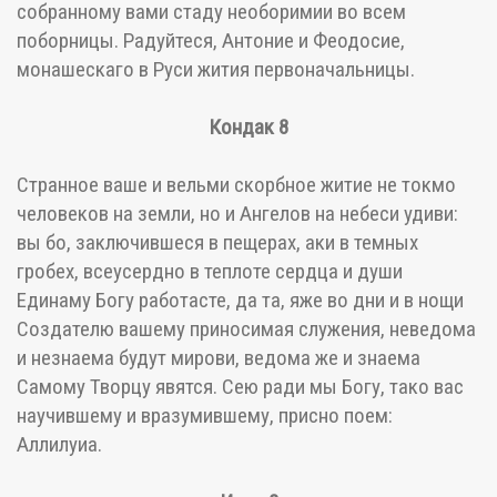
собранному вами стаду необоримии во всем
поборницы. Радуйтеся, Антоние и Феодосие,
монашескаго в Руси жития первоначальницы.
Кондак 8
Странное ваше и вельми скорбное житие не токмо
человеков на земли, но и Ангелов на небеси удиви:
вы бо, заключившеся в пещерах, аки в темных
гробех, всеусердно в теплоте сердца и души
Единаму Богу работасте, да та, яже во дни и в нощи
Создателю вашему приносимая служения, неведома
и незнаема будут мирови, ведома же и знаема
Самому Творцу явятся. Сею ради мы Богу, тако вас
научившему и вразумившему, присно поем:
Аллилуиа.