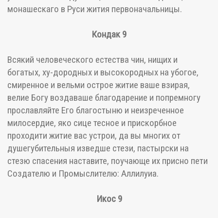
монашескаго в Руси жития первоначальницы.
Кондак 9
Всякий человеческого естества чин, нищих и
богатых, ху-дородных и высокородных на убогое,
смиренное и вельми острое житие ваше взирая,
велие Богу воздаваше благодарение и попремногу
прославляйте Его благостыню и неизреченное
милосердие, яко сице тесное и прискорбное
проходити житие вас устрои, да вы многих от
душегубительныя изведше стези, пастырски на
стезю спасения наставите, поучающе их присно пети
Создателю и Промыслителю: Аллилуиа.
Икос 9