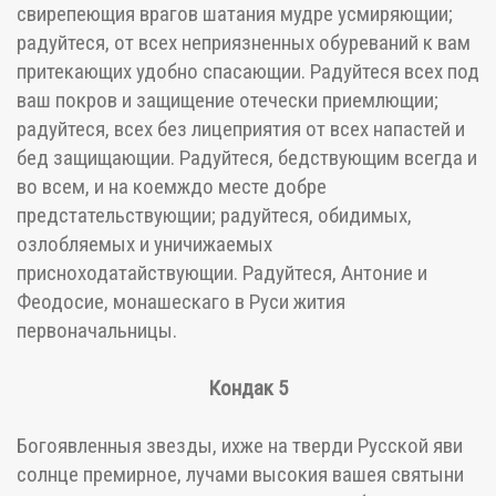
свирепеющия врагов шатания мудре усмиряющии;
радуйтеся, от всех неприязненных обуреваний к вам
притекающих удобно спасающии. Радуйтеся всех под
ваш покров и защищение отечески приемлющии;
радуйтеся, всех без лицеприятия от всех напастей и
бед защищающии. Радуйтеся, бедствующим всегда и
во всем, и на коемждо месте добре
предстательствующии; радуйтеся, обидимых,
озлобляемых и уничижаемых
присноходатайствующии. Радуйтеся, Антоние и
Феодосие, монашескаго в Руси жития
первоначальницы.
Кондак 5
Богоявленныя звезды, ихже на тверди Русской яви
солнце премирное, лучами высокия вашея святыни