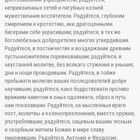
неприязненных сетей и пагубных козней
мужественнии воспятители. Радуйтеся, глубоким
смирением и кротостию, аки драгоценными
бисерами себе украсившии; радуйтеся, в тex же
боголюбезных добродетелех многих утвердившии.
Радуйтеся, в постничестве и воздержании древним
пустынножителем поревновавшии; радуйтеся, в
неустанней молитве, без всякаго стужения и уныния,
дни и нощи проводившии. Радуйтеся, в тойже
пребывати молитве ваших последователей добре
научившии; радуйтеся, како бодрствовати противо
вражиим наветом и оных одолевати, образ и путь
нам показавшии. Радуйтеся, на мысленныя враги
пост, молитвы и коленопреклонения, вместо оружия,
употреблявшии; радуйтеся, сицевым вашим тесным
и скорбным житием Божию в мире славу
умножившии. Радуйтеся, Антоние и Феодосие,