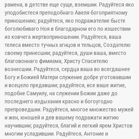
рамена, в детстве еще суще, вземшии. Радуйтеся яко
уподобистеся преподобнаго Авеля богоприятному
приношению; радуйтеся, яко подражателие бысте
боголюбиваго Ноя в благодарном его по изшествии
из ковчега жертвоприношении. Радуйтеся, ваша
телеса вместо тучных агнцов и тельцов, Создателю
своему принесшии; радуйтеся, души ваша, вместо
благовоннаго фимиама, Христу Спасителю
вознесшии. Радуйтеся, сердца ваша во всегдашнее
Богу и Божией Матери служение добре уготовавшии
и всецело предавшии; радуйтеся, все ваше житие,
подобне Самуилу, на служении Божии даже до
последнего издыхания красно и богоугодно
препроведшии. Радуйтеся, многое множество мужей
и жен, юношей и дев вашему подражати житию
научившии; радуйтеся, благий и легкий ярем Христов
многим усладившии. Радуйтеся, Антоние и