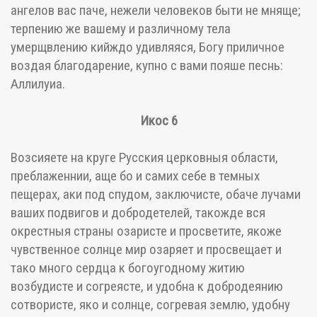
ангелов вас паче, нежели человеков быти не мняще;
терпению же вашему и различному тела
умерщвлению кийждо удивляяся, Богу приличное
воздая благодарение, купно с вами пояше песнь:
Аллилуиа.
Икос 6
Возсияете на круге Русския церковныя области,
преблаженнии, аще бо и самих себе в темных
пещерах, аки под спудом, заключисте, обаче лучами
ваших подвигов и добродетелей, такожде вся
окрестныя страны озаристе и просветите, якоже
чувственное солнце мир озаряет и просвещает и
тако много сердца к богоугодному житию
возбудисте и согреясте, и удобна к добродеянию
сотвористе, яко и солнце, согревая землю, удобну