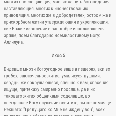
многих просвещающия, многих на путь боговедения
наставляющия, многих к иночествованию
приводящия, многих же в добродетелех, остром же и
прискорбном житии утверждающия и укрепляющия,
сие Божие изволение в вас добре исполнившееся
зряще, поем благодарно Всемилостивому Богу:
Аллилуиа.
Икос 5
Видевше мнози богоугодное ваше в пещерах, аки во
гробех, заключенное житие, умиляхуся душами,
сердцы же сокрушающеся, спешно к вам, спасения
ищуще, притекаху смиренно просяще, да и их
таковаго жития общниками соделавше, во
всегдашнее Богу служение освятите, вы же помняще
Рекшаго: "Грядущаго ко Мне не иждену вон", всех