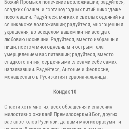
Божий Промысл попечение возложившии; радуйтеся,
сладких брашен и гортаноугодных питий никогдаже
похотевшии. Радуйтеся, мягких и светлых одеяний на
ся никакоже возложившии; радуйтеся, многоценныя
украшения, во всецелом вашем житии всегда с
любовию носившии. Радуйтеся, вместо избранныя
пищи, постом многодневным и острым тела
умерщвлением вас питавшии; радуйтеся, вместо
сладкого пития, сердечными слезами себе самих
напаявавшии. Радуйтеся, Антоние и Феодосие,
монашескаго в Руси жития первоначальницы.
Кондак 10
Спасти хотя многих, всех обращения и спасения
милостивно ожидаяй Премилосердый Бог, других
вас апостолов Руси яви, да вами многих вразумит и