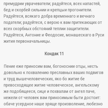
премудрии уврачеватели; радуйтеся, всех напастей,
бед и скорбей сильнии и крепцыи прогонители.
Радуйтеся, всякаго добра временнаго и вечнаго
податели; радуйтеся, с верою к вам притекающих от
всех скорбных обстояний теплии защитители.
Радуйтеся, Антоние и Феодосие, монашескаго в Руси
жития первоначальницы.
Кондак 11
Пение еже приносим вам, богоноснии отцы, несть
довольно к похвалению преславных ваших подвигов
и труд вышечеловеческих, яко бо житие бе
превосходящее житие человеческое, ангельскому
же подобящееся, сице и похвалам от ангел паче,
нежели от человек вам приносимым быти достоит:
обаче усердное наше зряще произволение, любезно