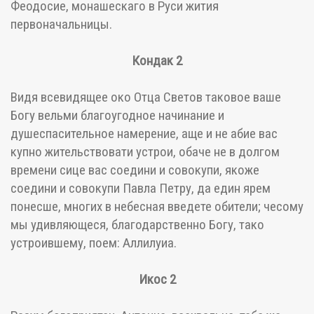
Феодосие, монашескаго в Руси жития
первоначальницы.
Кондак 2
Видя всевидящее око Отца Светов таковое ваше
Богу вельми благоугодное начинание и
душеспасительное намерение, аще и не абие вас
купно жительствовати устрои, обаче не в долгом
времени сице вас соедини и совокупи, якоже
соедини и совокупи Павла Петру, да един ярем
понесше, многих в небесная введете обители; чесому
мы удивляющеся, благодарственно Богу, тако
устроившему, поем: Аллилуиа.
Икос 2