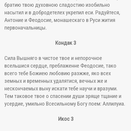
братию твою духовною сладостию изобильно
насытил и в добродетелех укрепил еси. Радуйтеся,
Антоние и Феодосие, монашескаго в Руси жития
первоначальницы.
Кондак 3
Сила Вышняго в чистое твое и непорочное
всельшися сердце, преблаженне Феодосие, тако
всего тебе Божиею любовию разжже, яко всех
земных и временных удалятися, вечных же и
нескончаемых выну искати тебе научи и вразуми.
Тем таковое твое о спасении души зряще тщание и
усердие, умильно Всесильному Богу поем: Аллилуиа.
Икос 3