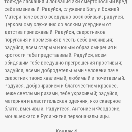
тояжде ласкания и лобзания аки смертоносный вред
себе вменивый. Радуйся, служение Богу и Божией
Матери паче всего вседушно возлюбивый; радуйся,
церковному служению со всяким усердием от
детства прилежавый. Радуйся, сверстников
поругания и посмеяния в честь себе вменивый;
радуйся, всем старым и юным образ смирения и
кротости тебе представивый. Радуйся, всем
обидящим тебе вседушно прегрешения простивый;
радуйся, всеми добродетельными человеки паче
сверстник твоих хвалимый, любимый и почитаемый.
Радуйся, добронравием и благочестием краснее,
неже светлыми ризами, тебе украсивый; радуйся,
матерняя и властительская одеяния, яко скверное
блато, вменивый. Радуйтеся, Антоние и Феодосие,
монашескаго в Руси жития первоначальницы.
Кондак 4