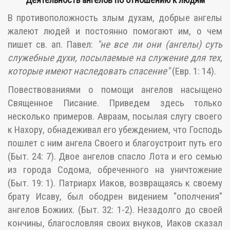
В противоположность злым духам, добрые ангелы
жалеют людей и постоянно помогают им, о чем
пишет св. ап. Павел:
"не все ли они (ангелы) суть
служебные духи, посылаемые на служение для тех,
которые имеют наследовать спасение"
(Евр. 1: 14).
Повествованиями о помощи ангелов насыщено
Священное Писание. Приведем здесь только
несколько примеров. Авраам, посылая слугу своего
к Нахору, обнадеживал его убеждением, что Господь
пошлет с ним ангела Своего и благоустроит путь его
(Быт. 24: 7). Двое ангелов спасло Лота и его семью
из города Содома, обреченного на уничтожение
(Быт. 19: 1). Патриарх Иаков, возвращаясь к своему
брату Исаву, был ободрен видением "ополчения"
ангелов Божиих. (Быт. 32: 1-2). Незадолго до своей
кончины, благословляя своих внуков, Иаков сказал