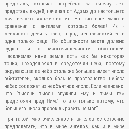
представь, сколько погребено за тысячу лет;
представь людей, начиная от Адама до настоящего
дня: велико множество их. Но оно еще мало в
сравнении с ангелами, которых более! Их -
девяносто девять овец, а род человеческий есть
одна только овца. По обширности места должно
судить и о многочисленности обитателей.
Населяемая нами земля есть как бы некоторая
точка, находящаяся в средоточии неба, поэтому
окружающее ее небо столь же большее имеет число
обитателей, сколько больше пространство; небеса
небес содержат их необъятное число. Если написано,
что "тысячи тысяч служили Ему и тьмы тем
предстояли пред Ним," то это только потому, что
большего числа пророк выразить не мог".
При такой многочисленности ангелов естественно
предполагать, что в мире ангелов, как и в мире