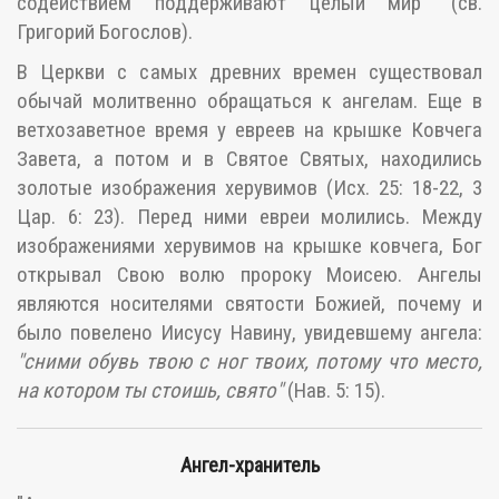
содействием поддерживают целый мир" (св.
Григорий Богослов).
В Церкви с самых древних времен существовал
обычай молитвенно обращаться к ангелам. Еще в
ветхозаветное время у евреев на крышке Ковчега
Завета, а потом и в Святое Святых, находились
золотые изображения херувимов (Исх. 25: 18-22, 3
Цар. 6: 23). Перед ними евреи молились. Между
изображениями херувимов на крышке ковчега, Бог
открывал Свою волю пророку Моисею. Ангелы
являются носителями святости Божией, почему и
было повелено Иисусу Навину, увидевшему ангела:
"сними обувь твою с ног твоих, потому что место,
на котором ты стоишь, свято"
(Нав. 5: 15).
Ангел-хранитель