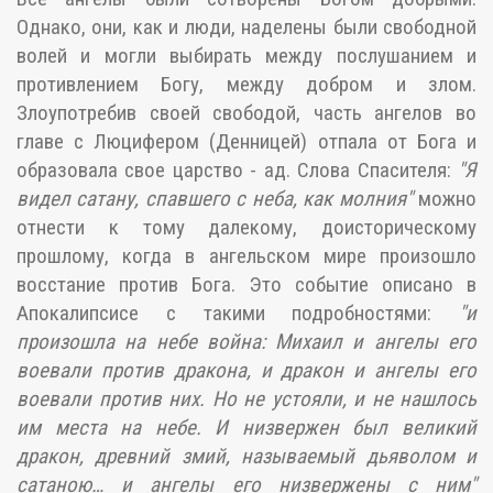
Однако, они, как и люди, наделены были свободной
волей и могли выбирать между послушанием и
противлением Богу, между добром и злом.
Злоупотребив своей свободой, часть ангелов во
главе с Люцифером (Денницей) отпала от Бога и
образовала свое царство - ад. Слова Спасителя:
"Я
видел сатану, спавшего с неба, как молния"
можно
отнести к тому далекому, доисторическому
прошлому, когда в ангельском мире произошло
восстание против Бога. Это событие описано в
Апокалипсисе с такими подробностями:
"и
произошла на небе война: Михаил и ангелы его
воевали против дракона, и дракон и ангелы его
воевали против них. Но не устояли, и не нашлось
им места на небе. И низвержен был великий
дракон, древний змий, называемый дьяволом и
сатаною… и ангелы его низвержены с ним"