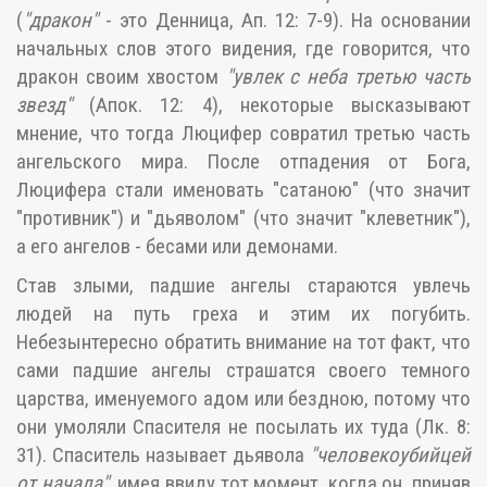
(
"дракон"
- это Денница, Ап. 12: 7-9). На основании
начальных слов этого видения, где говорится, что
дракон своим хвостом
"увлек с неба третью часть
звезд"
(Апок. 12: 4), некоторые высказывают
мнение, что тогда Люцифер совратил третью часть
ангельского мира. После отпадения от Бога,
Люцифера стали именовать "сатаною" (что значит
"противник") и "дьяволом" (что значит "клеветник"),
а его ангелов - бесами или демонами.
Став злыми, падшие ангелы стараются увлечь
людей на путь греха и этим их погубить.
Небезынтересно обратить внимание на тот факт, что
сами падшие ангелы страшатся своего темного
царства, именуемого адом или бездною, потому что
они умоляли Спасителя не посылать их туда (Лк. 8:
31). Спаситель называет дьявола
"человекоубийцей
от начала"
, имея ввиду тот момент, когда он, приняв