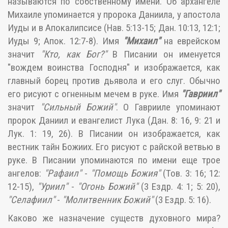
называются по собственному имени. Об архангеле
Михаиле упоминается у пророка Даниила, у апостола
Иуды и в Апокалипсисе (Нав. 5:13-15; Дан. 10:13, 12:1;
Иуды 9; Апок. 12:7-8). Имя
"Михаил"
на еврейском
значит
"Кто, как Бог?"
В Писании он именуется
"вождем воинства Господня" и изображается, как
главный борец против дьявола и его слуг. Обычно
его рисуют с огненным мечем в руке. Имя
"Гавриил"
значит
"Сильный Божий"
. О Гаврииле упоминают
пророк Даниил и евангелист Лука (Дан. 8: 16, 9: 21 и
Лук. 1: 19, 26). В Писании он изображается, как
вестник тайн Божиих. Его рисуют с райской ветвью в
руке. В Писании упоминаются по имени еще трое
ангелов:
"Рафаил"
-
"Помощь Божия"
(Тов. 3: 16; 12:
12-15),
"Уриил"
-
"Огонь Божий"
(3 Ездр. 4: 1; 5: 20),
"Селафиил"
-
"Молитвенник Божий"
(3 Ездр. 5: 16).
Каково же назначение существ духовного мира?