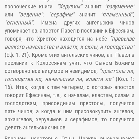
пророческие книги.
"Херувим"
значит
"разумение"
или
"ведение"
;
"серафим"
значит
"пламенный"
,
"огненный"
. Имена других ангельских чинов
упоминает св. апостол Павел в послании к Ефесянам,
говоря, что Христос находится на небе
"превыше
всякого начальства и власти, и силы, и господства"
(Еф. 1: 21). Кроме этих ангельских чинов, ап. Павел в
послании к Колоссянам учит, что Сыном Божиим
сотворено все видимое и невидимое,
"престолы ли,
господства ли, начальства ли, власти ли"
(Кол. 1:
16). Итак, когда к тем четырем, о которых апостол
говорит Ефесянам, т.е., к началам, властям, силам и
господствам, присоединим престолы, получится
пять чинов; а когда к ним присовокупить ангелов,
архангелов, херувимов и серафимов, то получится
девять ангельских чинов.
Впрочем, некоторые Отцы Церкви высказывают