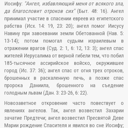
Иосифу:
"Ангел, избавляющий меня от всякого зла,
да благословит отроков сих"
(Быт. 48: 16). Ангел
принимал участие в спасении евреев из египетского
рабства (Исх. 14: 19, 23: 20); ангел помог Иисусу
Навину при завоевании земли Обетованной (Нав. 5:
13-14); потом помогал судьям израилевым в
отражении врагов (Суд. 2: 1, 6: 12, 13: 3); ангел спас
жителей Иерусалима от верной гибели тем, что побил
185-тысячное ассирийское войско, окружившее
город (Ис. 37: 36); ангел спас от огня трех отроков,
брошенных в раскаленную печь, а позже спас
пророка Даниила, брошенного на съедение
голодным львам (Дан. 3: 23-26, 6: 22).
Новозаветное откровение часто повествует о
явлениях ангелов. Так, ангел возвестил Захарии
зачатие Предтечи; ангел возвестил Пресвятой Деве
Марии рождение Спасителя и явился во сне Иосифу;