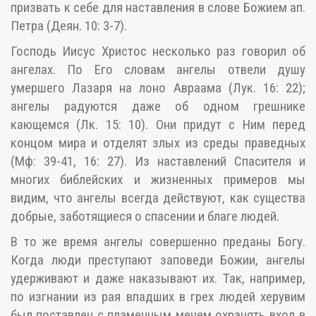
призвать к себе для наставления в слове Божием ап.
Петра (Деян. 10: 3-7).
Господь Иисус Христос несколько раз говорил об
ангелах. По Его словам ангелы отвели душу
умершего Лазаря на лоно Авраама (Лук. 16: 22);
ангелы радуются даже об одном грешнике
кающемся (Лк. 15: 10). Они придут с Ним перед
концом мира и отделят злых из среды праведных
(Мф: 39-41, 16: 27). Из наставлений Спасителя и
многих библейских и жизненных примеров мы
видим, что ангелы всегда действуют, как существа
добрые, заботящиеся о спасении и благе людей.
В то же время ангелы совершенно преданы Богу.
Когда люди преступают заповеди Божии, ангелы
удерживают и даже наказывают их. Так, например,
по изгнании из рая впадших в грех людей херувим
был поставлен с пламенным мечем охранять вход в