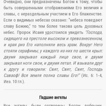
Очевидно, они предназначены Богом к тому, чтобы
быть совершенными отображениями Его величия и
славы, с нераздельным участием в Его блаженстве.
Если о видимых небесах сказано: "небеса поведают
славу Божию," то тем более такова цель духовных
небес. Пророк Исаия удостоился увидеть
"Господа,
сидящего на престоле высоком и превознесенном,
и края риз Его наполняли весь храм. Вокруг Него
стояли серафимы; у каждого из них по шести крыл:
двумя закрывал каждый лице свое, и двумя
закрывал ноги свои, и двумя летал. И взывали друг
к другу и говорили: Свят, Свят, Свят, Господь
Саваоф! Вся земля полна славы Его!"
(Ис. 6: 1-4,
Иез. 10 гл.).
Падшие ангелы
Все ангелы были сотворены Богом добрыми.