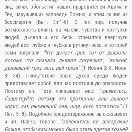
вид змия, обольстил наших прародителей Адама и
Еву, нарушивших заповедь Божию, и этим лишил их
бессмертия (Быт. 3:n1-6). С тех пор, получив
возможность влиять на мысли, чувства и поступки
людей, дьявол и его бесы стремятся ввергнуть
людей все глубже и глубже в рутину греха, в которой
сами погрязли:
"Кто делает грех, тот от дьявола,
потому что сначала дьявол согрешил"
,
"всякий,
делающий грех, есть раб греха"
(1 Иоанн 3: 8, Иоан.
8: 34). Присутствие злых духов среди людей
представляет собой для нас постоянную опасность.
Поэтому ап. Петр призывает нас:
"трезвитесь,
бодрствуйте, потому что противник ваш дьявол
ходит, как рыкающий лев, ища, кого поглотить"
(1
Пет. 5: 8). Подобное предостережение высказывает
и ап. Павел, говоря:
"облекитесь во всеоружие
Божие, чтобы вам можно было стать против козней