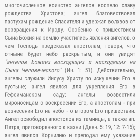
многочисленное воинство ангелов воспело славу
рождества Христова; ангел благовествовал
пастухам рождение Спасителя и удержал волхвов от
возвращения к Ироду. Особенно с пришествием
Сына Божия на землю участились явления ангелов, о
чем Господь предсказал апостолам, говоря, что
отныне будет небо раскрытым, и они увидят
"ангелов Божиих восходящих и нисходящих на
Сына Человеческого"
(Ин. 1: 51). Действительно,
ангелы служили Иисусу Христу по искушении Его в
пустыне; ангел явился для укрепления Его в
Гефсиманском саду; ангелы возвестили
мироносицам о воскресении Его, а апостолам - при
вознесении Его на небо - о втором Его пришествии.
Ангел освободил апостолов из темницы, а также ап.
Петра, приговоренного к казни (Деян. 5: 19, 12: 7-15);
ангел явился Корнилию и преподал ему указание