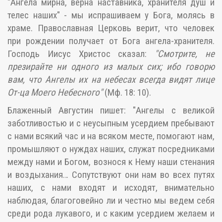
"Ангела мирна, верна наставника, хранителя душ и
телес наших" - мы испрашиваем у Бога, молясь в
храме. Православная Церковь верит, что человек
при рождении получает от Бога ангела-хранителя.
Господь Иисус Христос сказал:
"Смотрите, не
презирайте ни одного из малых сих; ибо говорю
вам, что Ангелы их на небесах всегда видят лице
От-ца Моего Небесного"
(Мф. 18: 10).
Блаженный Августин пишет: "Ангелы с великой
заботливостью и с неусыпным усердием пребывают
с нами всякий час и на всяком месте, помогают нам,
промышляют о нуждах наших, служат посредниками
между нами и Богом, вознося к Нему наши стенания
и воздыхания… Сопутствуют они нам во всех путях
наших, с нами входят и исходят, внимательно
наблюдая, благоговейно ли и честно мы ведем себя
среди рода лукавого, и с каким усердием желаем и