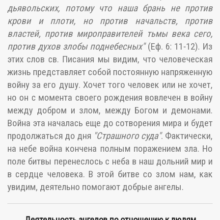
дьявольских, потому что наша брань не против
крови и плоти, но против начальств, против
властей, против мироправителей тьмы века сего,
против духов злобы поднебесных"
(Еф. 6: 11-12). Из
этих слов св. Писания мы видим, что человеческая
жизнь представляет собой постоянную напряженную
войну за его душу. Хочет того человек или не хочет,
но он с момента своего рождения вовлечен в войну
между добром и злом, между Богом и демонами.
Война эта началась еще до сотворения мира и будет
продолжаться до дня
"Страшного суда"
. Фактически,
на небе война кончена полным поражением зла. Но
поле битвы перенеслось с неба в наш дольний мир и
в сердце человека. В этой битве со злом нам, как
увидим, деятельно помогают добрые ангелы.
Деятельность ангелов по отношению к людям