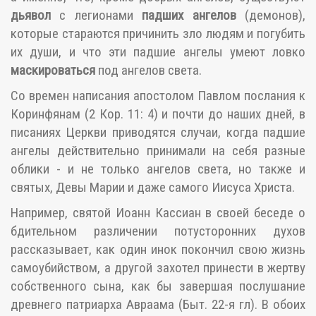
дьявол
с легионами
падших ангелов
(демонов),
которые стараются причинить зло людям и погубить
их души, и что эти падшие ангелы умеют ловко
маскироваться
под ангелов света.
Со времен написания апостолом Павлом послания к
Коринфянам (2 Кор. 11: 4) и почти до наших дней, в
писаниях Церкви приводятся случаи, когда падшие
ангелы действительно принимали на себя разные
облики - и не только ангелов света, но также и
святых, Девы Марии и даже самого Иисуса Христа.
Например, святой Иоанн Кассиан в своей беседе о
бдительном различении потусторонних духов
рассказывает, как один инок покончил свою жизнь
самоубийством, а другой захотел принести в жертву
собственного сына, как бы завершая послушание
древнего патриарха Авраама (Быт. 22-я гл). В обоих