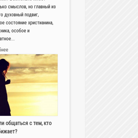
ько смыслов, но главный из
это духовный подвиг,
ое состояние христианина,
ника, особое и
тное....
бнее
ли общаться с тем, кто
бижает?