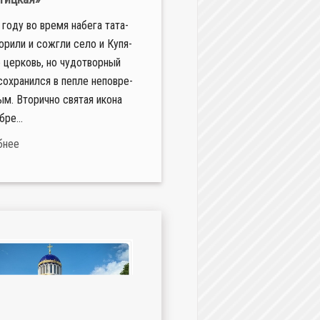
го­ду во вре­мя на­бе­га та­та­
о­ри­ли и со­жгли се­ло и Ку­пя­
 цер­ковь, но чу­до­твор­ный
со­хра­нил­ся в пеп­ле непо­вре­
м. Вто­рич­но свя­тая ико­на
­ре­...
бнее