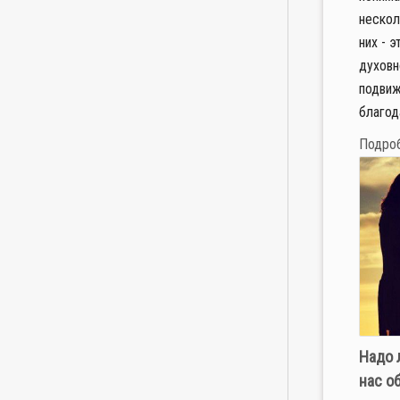
нескол
них - 
духовн
подвиж
благода
Подро
Надо 
нас о