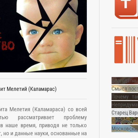
Благодатны
Смысл пос
ит Мелетий (Каламарас)
Почему та
Непридуман
ита Мелетия (Каламараса) со всей
Старец Вар
тью рассматривает проблему
Священном
 в наше время, приводя не только
Московский
, но и данные науки, основанные на