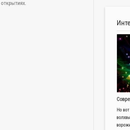
 открытиях.
Инт
Совре
Но вот
волхвы
ворожи