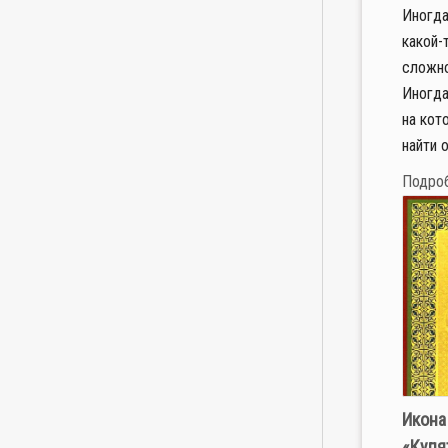
Иногда
какой-
сложно
Иногда
на кот
найти о
Подро
Икона
«Купя