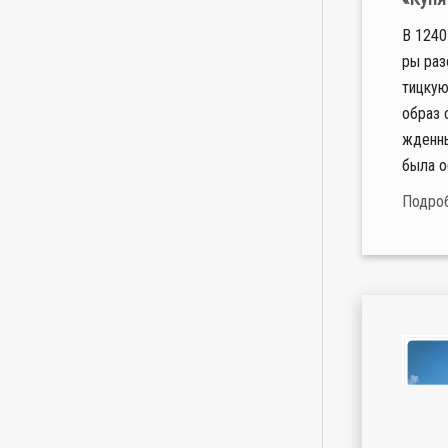
В 1240 
ры ра­з
тиц­кую
об­раз 
жден­ны
бы­ла об
Подро