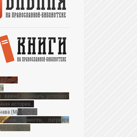
й Огонь
та
к важно поминать усопших?
ная история...
нава (Меркулов)
ученик Ермоген, патриарх
 и всея Руси