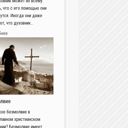
ховник может их всему
ь, что с его помощью они
утся. Иногда они даже
т, что духовник...
бнее
олвие
кое безмолвие в
лавном христианском
нии? Безмолвие имеет