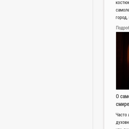
костюм
самоле
город, 
Подро
О сам
смир
Часто 
духовн