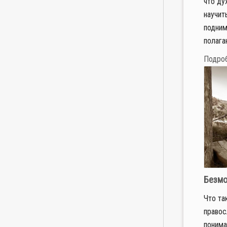
что ду
научит
подним
полагаю
Подро
Безм
Что та
правос
понима