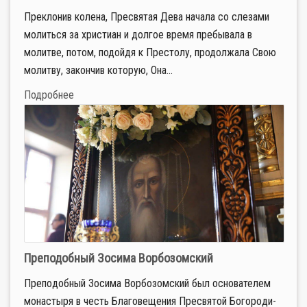
Преклонив колена, Пресвятая Дева начала со слезами
молиться за христиан и долгое время пребывала в
молитве, потом, подойдя к Престолу, продолжала Свою
молитву, закончив которую, Она...
Подробнее
Преподобный Зосима Ворбозомский
Пре­по­доб­ный Зо­си­ма Вор­бо­зо­мский был ос­но­ва­те­лем
мо­на­сты­ря в честь Бла­го­ве­ще­ния Пре­свя­той Бо­го­ро­ди­