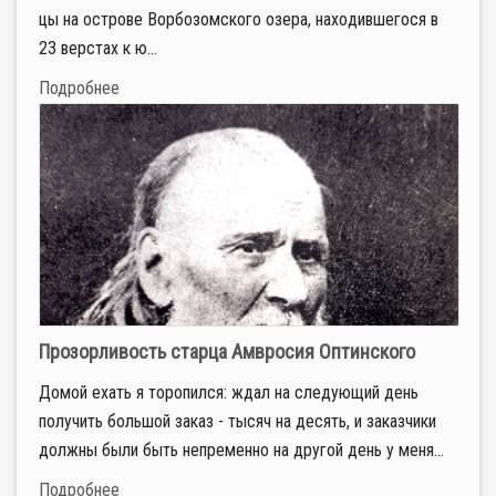
цы на ост­ро­ве Вор­бо­зо­мско­го озе­ра, на­хо­див­ше­го­ся в
23 вер­стах к ю...
Подробнее
Прозорливость старца Амвросия Оптинского
Домой ехать я торопился: ждал на следующий день
получить большой заказ - тысяч на десять, и заказчики
должны были быть непременно на другой день у меня...
Подробнее