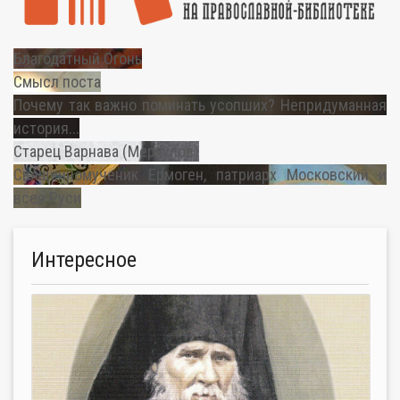
Благодатный Огонь
Смысл поста
Почему так важно поминать усопших? Непридуманная
история...
Старец Варнава (Меркулов)
Священномученик Ермоген, патриарх Московский и
всея Руси
Интересное