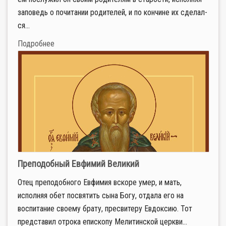
за­по­ведь о по­чи­та­нии ро­ди­те­лей, и по кон­чине их сде­лал­
ся...
Подробнее
Преподобный Евфимий Великий
Отец преподобного Евфимия вскоре умер, и мать,
исполняя обет посвятить сына Богу, отдала его на
воспитание своему брату, пресвитеру Евдоксию. Тот
представил отрока епископу Мелитинской церкви...