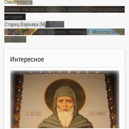
Смысл поста
Почему так важно поминать усопших? Непридуманная
история...
Старец Варнава (Меркулов)
Священномученик Ермоген, патриарх Московский и
всея Руси
Интересное