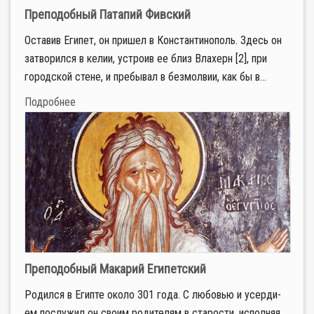
Преподобный Патапий Фивский
Оставив Египет, он пришел в Константинополь. Здесь он
затворился в келии, устроив ее близ Влахерн [2], при
городской стене, и пребывал в безмолвии, как бы в...
Подробнее
Преподобный Макарий Египетский
Ро­дил­ся в Егип­те око­ло 301 го­да. С лю­бо­вью и усер­ди­
ем по­слу­жил он сво­им ро­ди­те­лям в ста­ро­сти, ис­пол­няя