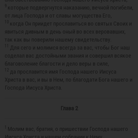
9
которые подвергнутся наказанию, вечной погибели,
от лица Господа и от славы могущества Его,
10
когда Он приидет прославиться во святых Своих и
явиться дивным в день оный во всех веровавших,
так как вы поверили нашему свидетельству.
11
Для сего и молимся всегда за вас, чтобы Бог наш
соделал вас достойными звания и совершил всякое
благоволение благости и дело веры в силе,
12
да прославится имя Господа нашего Иисуса
Христа в вас, и вы в Нем, по благодати Бога нашего и
Господа Иисуса Христа.
Глава 2
1
Молим вас, братия, о пришествии Господа нашего
Иисуса Христа и нашем собрании к Нему,