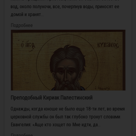
вод, около полуночи, все, почерпнув воды, приносят ее
домой и хранят...
Подробнее
Преподобный Кириак Палестинский
Од­на­жды, ко­гда юно­ше не бы­ло еще 18-ти лет, во вре­мя
цер­ков­ной служ­бы он был так глу­бо­ко тро­нут сло­ва­ми
Еван­ге­лия: «Аще кто хо­щет по Мне ид­ти, да...
Подробнее