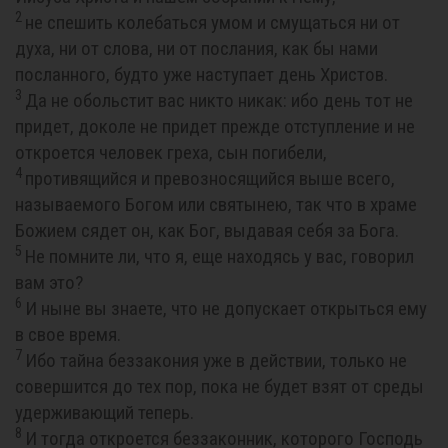
2
не спешить колебаться умом и смущаться ни от
духа, ни от слова, ни от послания, как бы нами
посланного, будто уже наступает день Христов.
3
Да не обольстит вас никто никак: ибо день тот не
придет, доколе не придет прежде отступление и не
откроется человек греха, сын погибели,
4
противящийся и превозносящийся выше всего,
называемого Богом или святынею, так что в храме
Божием сядет он, как Бог, выдавая себя за Бога.
5
Не помните ли, что я, еще находясь у вас, говорил
вам это?
6
И ныне вы знаете, что не допускает открыться ему
в свое время.
7
Ибо тайна беззакония уже в действии, только не
совершится до тех пор, пока не будет взят от среды
удерживающий теперь.
8
И тогда откроется беззаконник, которого Господь