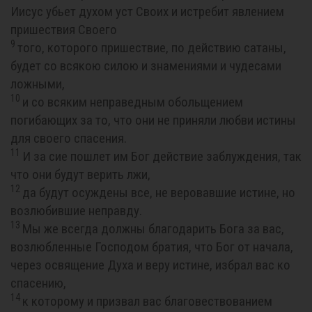
Иисус убьет духом уст Своих и истребит явлением
пришествия Своего
9
того, которого пришествие, по действию сатаны,
будет со всякою силою и знамениями и чудесами
ложными,
10
и со всяким неправедным обольщением
погибающих за то, что они не приняли любви истины
для своего спасения.
11
И за сие пошлет им Бог действие заблуждения, так
что они будут верить лжи,
12
да будут осуждены все, не веровавшие истине, но
возлюбившие неправду.
13
Мы же всегда должны благодарить Бога за вас,
возлюбленные Господом братия, что Бог от начала,
через освящение Духа и веру истине, избрал вас ко
спасению,
14
к которому и призвал вас благовествованием