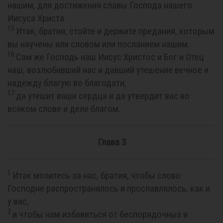
нашим, для достижения славы Господа нашего
Иисуса Христа.
15
Итак, братия, стойте и держите предания, которым
вы научены или словом или посланием нашим.
16
Сам же Господь наш Иисус Христос и Бог и Отец
наш, возлюбивший нас и давший утешение вечное и
надежду благую во благодати,
17
да утешит ваши сердца и да утвердит вас во
всяком слове и деле благом.
Глава 3
1
Итак молитесь за нас, братия, чтобы слово
Господне распространялось и прославлялось, как и
у вас,
2
и чтобы нам избавиться от беспорядочных и