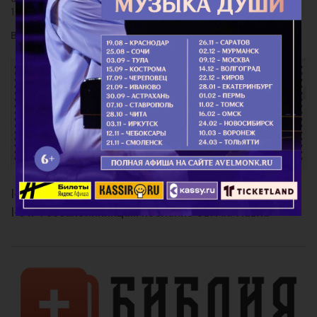
18
благодать Господа нашего Иисуса Христа со
всеми вами. Аминь.
I-е к Тимофею послание Св. Ап. Павла
I-е к Фессалоникийцам послание Св. Ап. Павла