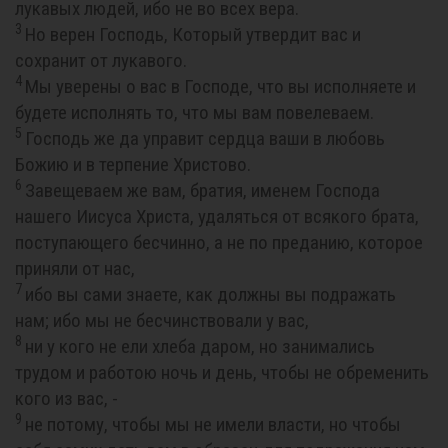
лукавых людей, ибо не во всех вера.
3
Но верен Господь, Который утвердит вас и
сохранит от лукавого.
4
Мы уверены о вас в Господе, что вы исполняете и
будете исполнять то, что мы вам повелеваем.
5
Господь же да управит сердца ваши в любовь
Божию и в терпение Христово.
6
Завещеваем же вам, братия, именем Господа
нашего Иисуса Христа, удаляться от всякого брата,
поступающего бесчинно, а не по преданию, которое
приняли от нас,
7
ибо вы сами знаете, как должны вы подражать
нам; ибо мы не бесчинствовали у вас,
8
ни у кого не ели хлеба даром, но занимались
трудом и работою ночь и день, чтобы не обременить
кого из вас, -
9
не потому, чтобы мы не имели власти, но чтобы