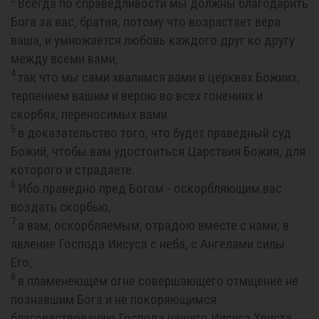
Всегда по справедливости мы должны благодарить
Бога за вас, братия, потому что возрастает вера
ваша, и умножается любовь каждого друг ко другу
между всеми вами,
4
так что мы сами хвалимся вами в церквах Божиих,
терпением вашим и верою во всех гонениях и
скорбях, переносимых вами
5
в доказательство того, что будет праведный суд
Божий, чтобы вам удостоиться Царствия Божия, для
которого и страдаете.
6
Ибо праведно пред Богом - оскорбляющим вас
воздать скорбью,
7
а вам, оскорбляемым, отрадою вместе с нами, в
явление Господа Иисуса с неба, с Ангелами силы
Его,
8
в пламенеющем огне совершающего отмщение не
познавшим Бога и не покоряющимся
благовествованию Господа нашего Иисуса Христа,