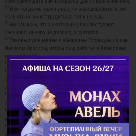
себя самих дать вам в образец для подражания нам.
10
Ибо когда мы были у вас, то завещевали вам сие:
если кто не хочет трудиться, тот и не ешь.
11
Но слышим, что некоторые у вас поступают
бесчинно, ничего не делают, а суетятся.
12
Таковых увещеваем и убеждаем Господом нашим
Иисусом Христом, чтобы они, работая в безмолвии,
ели свой хлеб.
13
Вы же, братия, не унывайте, делая добро.
14
Если же кто не послушает слова нашего в сем
послании, того имейте на замечании и не
сообщайтесь с ним, чтобы устыдить его.
15
Но не считайте его за врага, а вразумляйте, как
брата.
16
Сам же Господь мира да даст вам мир всегда во
всем. Господь со всеми вами!
17
Приветствие моею рукою, Павловою, что служит
знаком во всяком послании; пишу я так: