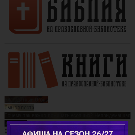
Благодатный Огонь
Смысл поста
Почему так важно поминать усопших? Непридуманная
история...
Старец Варнава (Меркулов)