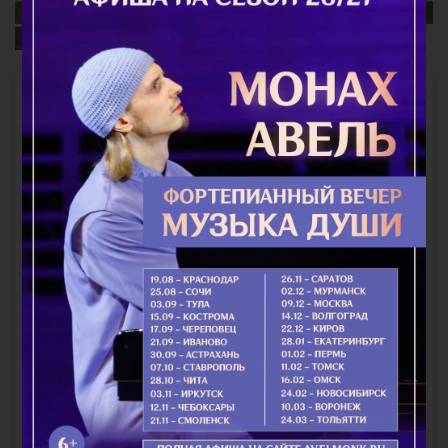
Священномученик Ермоген, патриарх Московский и
всея Руси
Интересное
Отец Павел умел жить, любил жить и учил этому
других
Вспоминается мне такой маршрут: от Ярославля через