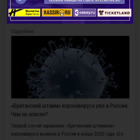
Большое село и Углич на Мышкин (точнее Шипилово), от
Мышкина на Новый Некоуз, далее Шестихино, а потом —
Борок,...
Подробнее
«Британский штамм» коронавируса уже в России.
Чем он опасен?
Первый случай заражения «британским штаммом»
коронавируса выявили в России в конце 2020 года. Его