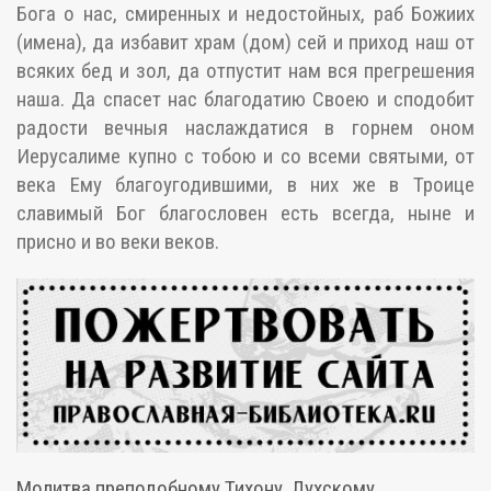
Бога о нас, смиренных и недостойных, раб Божиих
(имена), да избавит храм (дом) сей и приход наш от
всяких бед и зол, да отпустит нам вся прегрешения
наша. Да спасет нас благодатию Своею и сподобит
радости вечныя наслаждатися в горнем оном
Иерусалиме купно с тобою и со всеми святыми, от
века Ему благоугодившими, в них же в Троице
славимый Бог благословен есть всегда, ныне и
присно и во веки веков.
Молитва преподобному Тихону, Лухскому