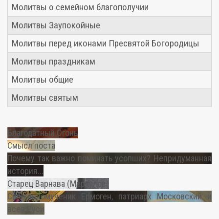
Молитвы о семейном благополучии
Молитвы Заупокойные
Молитвы перед иконами Пресвятой Богородицы
Молитвы праздникам
Молитвы общие
Молитвы святым
Благодатный Огонь
Смысл поста
Почему так важно поминать усопших? Непридуманная
история...
Старец Варнава (Меркулов)
Священномученик Ермоген, патриарх Московский и
всея Руси