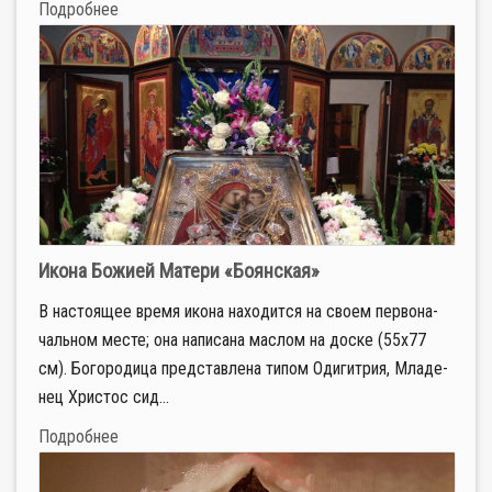
Подробнее
Икона Божией Матери «Боянская»
В на­сто­я­щее вре­мя ико­на на­хо­дит­ся на сво­ем пер­во­на­
чаль­ном ме­сте; она на­пи­са­на мас­лом на дос­ке (55х77
см). Бо­го­ро­ди­ца пред­став­ле­на ти­пом Оди­гит­рия, Мла­де­
нец Хри­стос си­д...
Подробнее