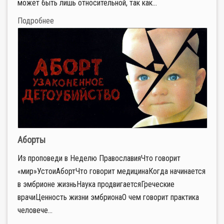
может быть лишь относительной, так как...
Подробнее
Аборты
Из проповеди в Неделю ПравославияЧто говорит
«мир»УстоиАбортЧто говорит медицинаКогда начинается
в эмбрионе жизньНаука продвигаетсяГреческие
врачиЦенность жизни эмбрионаО чем говорит практика
человече...