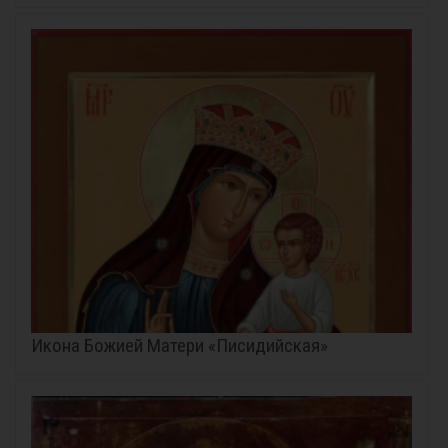
Икона Божией Матери «Писидийская»