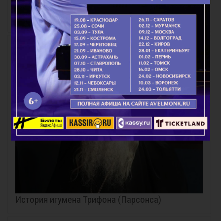
Истина Воскресения
История игумена Трифона (Парсонса)